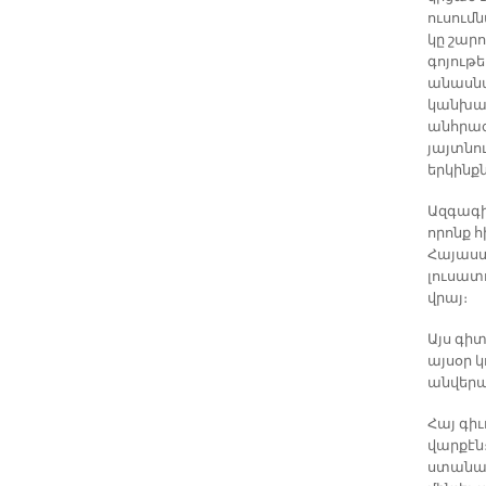
ուսումն
կը շար
գոյութ
անասնա
կանխատ
անհրաժ
յայտնո
երկինքն
Ազգագի
որոնք 
Հայաստա
լուսատ
վրայ։
Այս գի
այսօր 
անվերա
Հայ գի
վարքէն
ստանար