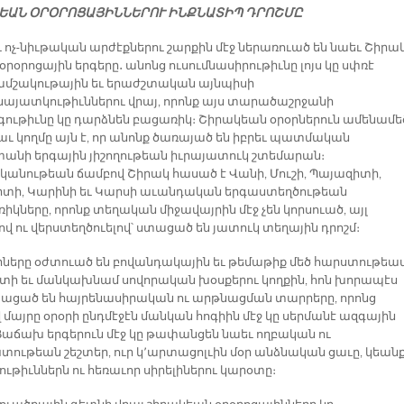
ԵԱՆ ՕՐՕՐՈՑԱՅԻՆՆԵՐՈՒ ԻՆՔՆԱՏԻՊ ԴՐՈՇՄԸ
ւ ոչ-նիւթական արժէքներու շարքին մէջ ներառուած են նաեւ Շիրա
օրօրոցային երգերը․ անոնց ուսումնասիրութիւնը լոյս կը սփռէ
շակութային եւ երաժշտական այնպիսի
այատկութիւններու վրայ, որոնք այս տարածաշրջանի
ութիւնը կը դարձնեն բացառիկ։ Շիրակեան օրօրներուն ամենամե
աւ կողմը այն է, որ անոնք ծառայած են իբրեւ պատմական
անի երգային յիշողութեան իւրայատուկ շտեմարան։
անութեան ճամբով Շիրակ հասած է Վանի, Մուշի, Պայազիտի,
րտի, Կարինի եւ Կարսի աւանդական երգաստեղծութեան
կները, որոնք տեղական միջավայրին մէջ չեն կորսուած, այլ
լով ու վերստեղծուելով՝ ստացած են յատուկ տեղային դրոշմ։
օրները օժտուած են բովանդակային եւ թեմաթիք մեծ հարստութեամ
տի եւ մանկախնամ սովորական խօսքերու կողքին, հոն խորապէս
ցած են հայրենասիրական ու արթնացման տարրերը, որոնց
 մայրը օրօրի ընդմէջէն մանկան հոգիին մէջ կը սերմանէ ազգային
 Յաճախ երգերուն մէջ կը թափանցեն նաեւ ողբական ու
ութեան շեշտեր, ուր կ՚արտացոլւին մօր անձնական ցաւը, կեան
ւթիւններն ու հեռաւոր սիրելիներու կարօտը։