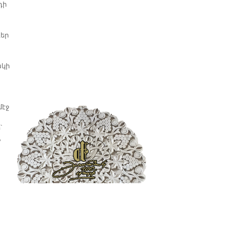
դի
դեր
ակի
մէջ
՝
,