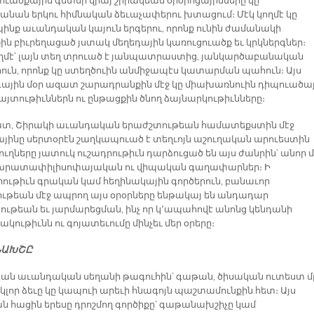
ուածքային գետնի վրայ շիրակեան օրօրոցայինները կը
անան երկու հիմնական ձեւաչափերու խտացում։ Մէկ կողմէ կը
ինք աւանդական կայուն երգերու, որոնք ունին ժամանակի
ին բիւրեղացած յստակ մեղեդային կառուցուածք եւ կրկներգներ։
ողմէ՝ լայն տեղ տրուած է յանպատրաստից, յանկարծաբանական
րուն, որոնք կը ստեղծուին անմիջապէս կատարման պահուն։ Այս
յին մօր ազատ շարադրանքին մէջ կը միախառնուին դիպուածա
յտութիւններն ու ընթացքին ծնող ձայնարկութիւնները։
ատ, Շիրակի աւանդական երաժշտութեան համատեքստին մէջ
այինը սերտօրէն շաղկապուած է տեղւոյն աշուղական արուեստին
ուղները յատուկ ուշադրութիւն դարձուցած են այս ժանրին՝ անոր մ
 խրատափիլիսոփայական ու վիպական գաղափարներ։ Ի
ութիւն գրական կամ հեղինակային գործերուն, բանաւոր
ւթեան մէջ ապրող այս օրօրները ենթակայ են անդադար
ւթեան եւ յարմարեցման, ինչ որ կ՚ապահովէ անոնց կենդանի
ակութիւնն ու գոյատեւումը մինչեւ մեր օրերը։
ՆԱԽՇԸ
ան աւանդական սեղանի թագուհին՝ գաթան, ծիսական ուտեստ մ
ն կլոր ձեւը կը կապուի արեւի հնագոյն պաշտամունքին հետ։ Այս
ն հացին երեսը դրոշմող գործիքը՝ գաթանախշիչը կամ