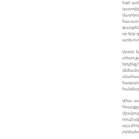
Եթէ արե
աստղեր
մատնու
հաւատա
թարթեն,
որ երբ 
արեւոտ
Այսօր, 
տեսութ
երկինք 
մեծամա
սնահաւ
հազարա
հանճար
Ահա, ա
հնարքը
մշակու
որպէսզ
այս ժո
յորձանո