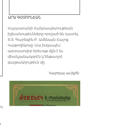
ԱՐԱ ԳՕՉՈՒՆԵԱՆ
​Հայաստանի Հանրապետութեան
իշխանութիւնները որոշած են դատել
Տ.Տ. Գարեգին Բ. Ամենայն Հայոց
Կաթողիկոսը: Սա իսկապէս
արտասովոր երեւոյթ մըն է եւ
միանշանակօրէն կ՚ենթադրէ
գայթակղութիւն մը:
Կարդալ աւելին
Դատել…
ու
ն