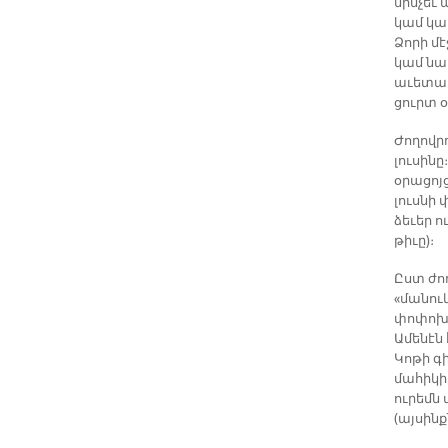
մինչեւ 
կամ կար
Ձորի մէ
կամ նա
աւետաբ
ցուրտ 
Ժողովր
լուսին
օրացոյց
լուսնի 
ձեւեր 
թիւը)։
Ըստ ժո
«մանուկ
փոփոխու
Ամենէն 
Կոթի գի
մահիկի 
ուրեմն 
(այսինք