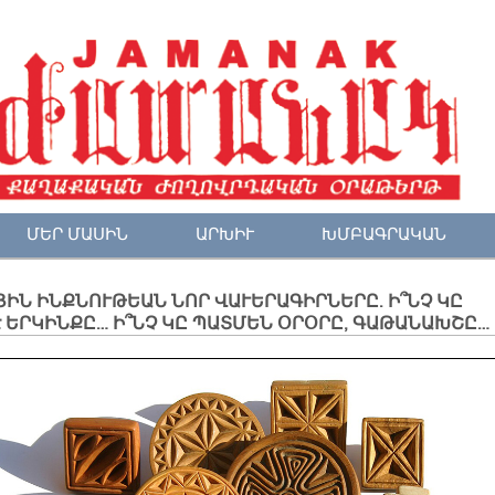
ՄԵՐ ՄԱՍԻՆ
ԱՐԽԻՒ
ԽՄԲԱԳՐԱԿԱՆ
ԻՆ ԻՆՔՆՈՒԹԵԱՆ ՆՈՐ ՎԱՒԵՐԱԳԻՐՆԵՐԸ. Ի՞ՆՉ ԿԸ
 ԵՐԿԻՆՔԸ… Ի՞ՆՉ ԿԸ ՊԱՏՄԵՆ ՕՐՕՐԸ, ԳԱԹԱՆԱԽՇԸ…