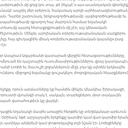
ասիրութիւն մը ցոյց կու տայ, թէ ինչպէ՛ս այս աւանդական գիտելի
ունակէ ապրիլ մեր օրերուն, հակառակ արդի արհեստագիտութեա
եան։ Դարեր շարունակ, երկրագործութեամբ, այգեգործութեամբ եւ
պահութեամբ զբաղող հայ մարդուն համար եղանակի
եսումը պարզ հետաքրքրութիւն մը չէր, այլ կենսական
եշտութիւն։ Մինչեւ արդիական օդերեւութաբանական սարքերու
ւիլը, հայ գիւղացիին միակ «օդերեւութաբանական կայանը» բաց
 էր։
ր Ասպրամ Ազարեանի կատարած վերջին հետազօտութիւնները,
հիմնուած են դաշտային ուսումնասիրութիւններու վրայ (յատկապէ
նի Լոռիի եւ Տաւուշի շրջաններուն մէջ), լոյս կը սփռեն երկնային
ուներու միջոցով եղանակը գուշակելու ժողովրդական հնարքներու
տելիքը, որուն արմատները կը հասնին մինչեւ Անանիա Շիրակացի,
կորուստի վտանգի տակ է, սակայն, տարեցներու մօտ տակաւին
պահ վստահութիւն կը վայելէ։
ւղացին եղանակի մասին առաջին հերթին կը տեղեկանար արեւուն
։ Օրինակ՝ եթէ արշալոյսին երկինքը կարմիր կամ վառ կարմիր երա
, ատիկա անձրեւի կամ փոթորկալից օդի նշան էր։ Լոռեցիները