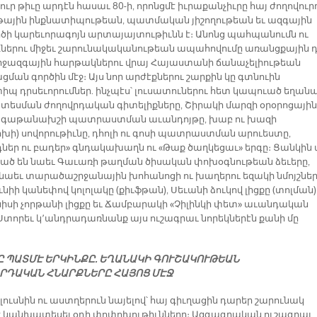
ւր թիւը արդէն հասաւ 80-ի, որոնցմէ իւրաքանչիւրը հայ ժողովուր
թային ինքնատիպութեան, պատմական յիշողութեան եւ ազգային
ծի կարեւորագոյն արտայայտութիւնն է։ Անոնց պահպանումն ու
դներու միջեւ շարունակականութեան ապահովումը առանցքային 
միջազգային հարթակներու վրայ Հայաստանի ճանաչելիութեան
ման գործին մէջ։ Այս նոր արժէքներու շարքին կը գտնուին
իպ դրսեւորումներ. ինչպէս՝ լուսատուներու հետ կապուած եղան
եսման ժողովրդական գիտելիքները, Շիրակի մարզի օրօրոցային
, գաթանախշի պատրաստման աւանդոյթը, խաբ ու խազի
խի) սովորութիւնը, դհոլի ու գոսի պատրաստման արուեստը,
դներ ու բադեր» գնդակախաղն ու «Թաք ծաղկեցաւ» երգը։ Ցանկին 
ած են նաեւ Գաւառի թաղման ծիսական փոխօգնութեան ձեւերը,
 նաեւ տարածաշրջանային խոհանոցի ու խաղերու եզակի նմոյշներ
իի կանեփով կոլոլակը (քիւֆթան), Սեւանի ձուկով լիցքը (տոլման)
իսի չորթանի լիցքը եւ Ճամբարակի «Չիլինկի փետ» աւանդական
Ստորեւ կ՚անդրադառնանք այս ուշագրաւ նորեկներէն քանի մը
ԿԸ ՊԱՏՄԷ ԵՐԿԻՆՔԸ. ԵՂԱՆԱԿԻ ԳՈՒՇԱԿՈՒԹԵԱՆ
ՐԴԱԿԱՆ ՀՆԱՐՔՆԵՐԸ ՀԱՅՈՑ ՄԷՋ
 լուսնին ու աստղերուն նայելով՝ հայ գիւղացին դարեր շարունակ
է կանխատեսել օդի փոփոխութիւնները։ Ազգագրական ուշագրաւ