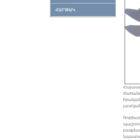
ՀԱՐԹԱԿ
Հայաստ
ժառանգ
իրական
յատկան
Գործադ
պաշտօն
բազմազ
նպատակո