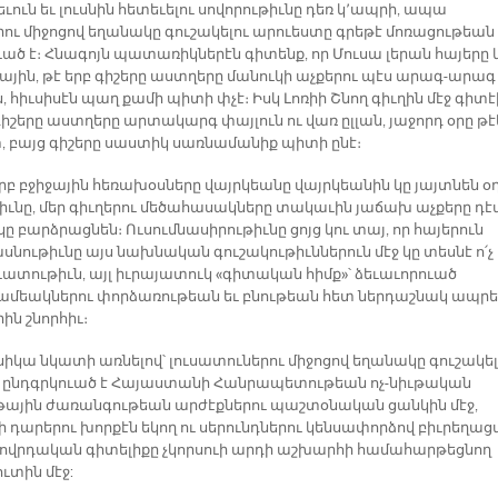
ւուն եւ լուսնին հետեւելու սովորութիւնը դեռ կ՚ապրի, ապա
ու միջոցով եղանակը գուշակելու արուեստը գրեթէ մոռացութեան
ած է։ Հնագոյն պատառիկներէն գիտենք, որ Մուսա լերան հայերը 
յին, թէ երբ գիշերը աստղերը մանուկի աչքերու պէս արագ-արագ
 հիւսիսէն պաղ քամի պիտի փչէ։ Իսկ Լոռիի Շնող գիւղին մէջ գիտէ
գիշերը աստղերը արտակարգ փայլուն ու վառ ըլլան, յաջորդ օրը թէ
, բայց գիշերը սաստիկ սառնամանիք պիտի ընէ։
երբ բջիջային հեռախօսները վայրկեանը վայրկեանին կը յայտնեն օ
իւնը, մեր գիւղերու մեծահասակները տակաւին յաճախ աչքերը դէ
կը բարձրացնեն։ Ուսումնասիրութիւնը ցոյց կու տայ, որ հայերուն
սնութիւնը այս նախնական գուշակութիւններուն մէջ կը տեսնէ ո՛չ
ատութիւն, այլ իւրայատուկ «գիտական հիմք»՝ ձեւաւորուած
մեակներու փորձառութեան եւ բնութեան հետ ներդաշնակ ապրե
ին շնորհիւ։
սիկա նկատի առնելով՝ լուսատուներու միջոցով եղանակը գուշակել
 ընդգրկուած է Հայաստանի Հանրապետութեան ոչ-նիւթական
թային ժառանգութեան արժէքներու պաշտօնական ցանկին մէջ,
ի դարերու խորքէն եկող ու սերունդներու կենսափորձով բիւրեղա
ղովրդական գիտելիքը չկորսուի արդի աշխարհի համահարթեցնող
ւտին մէջ: