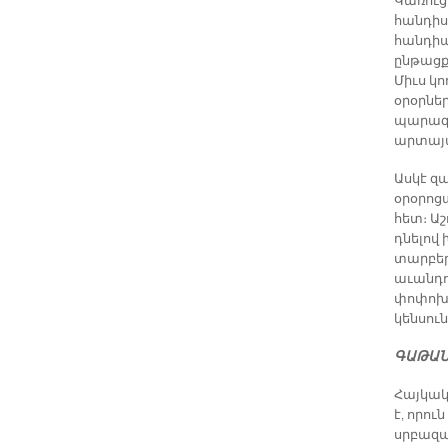
Կառուց
հանդիս
հանդիպ
ընթացք
Միւս կ
օրօրնե
պարագա
արտայա
Ասկէ զ
օրօրոց
հետ։ Աշ
դնելով
տարբեր
աւանդո
փոփոխո
կենսուն
ԳԱԹԱ
Հայկակ
է, որու
սրբազա