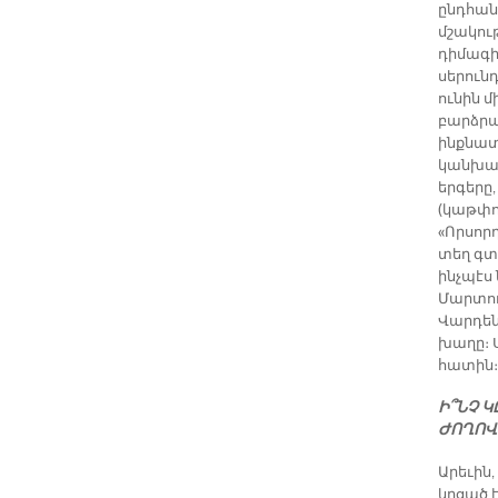
ընդհանո
մշակու
դիմագի
սերուն
ունին 
բարձրաց
ինքնատ
կանխատ
երգերը
(կաթփո
«Որսոր
տեղ գտ
ինչպէս
Մարտուն
Վարդեն
խաղը։ 
հատին։
Ի՞ՆՉ 
ԺՈՂՈՎ
Արեւին,
կրցած 