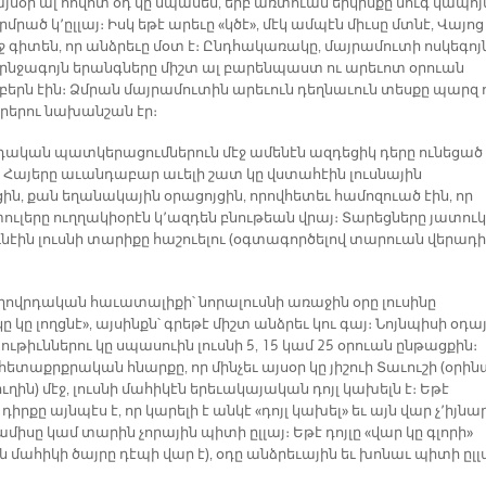
այսօր ալ հովոտ օդ կը սպասեն, երբ առտուան երկինքը մուգ կապո
մրած կ՚ըլլայ։ Իսկ եթէ արեւը «կծէ», մէկ ամպէն միւսը մտնէ, Վայոց
ջ գիտեն, որ անձրեւը մօտ է։ Ընդհակառակը, մայրամուտի ոսկեգոյ
րնջագոյն երանգները միշտ ալ բարենպաստ ու արեւոտ օրուան
երն էին։ Ձմրան մայրամուտին արեւուն դեղնաւուն տեսքը պարզ 
օրերու նախանշան էր։
դական պատկերացումներուն մէջ ամենէն ազդեցիկ դերը ունեցած 
ը։ Հայերը աւանդաբար աւելի շատ կը վստահէին լուսնային
ին, քան եղանակային օրացոյցին, որովհետեւ համոզուած էին, որ
փուլերը ուղղակիօրէն կ՚ազդեն բնութեան վրայ։ Տարեցները յատուկ
ունէին լուսնի տարիքը հաշուելու (օգտագործելով տարուան վերադ
ղովրդական հաւատալիքի՝ նորալուսնի առաջին օրը լուսինը
ը կը լողցնէ», այսինքն՝ գրեթէ միշտ անձրեւ կու գայ։ Նոյնպիսի օդա
թիւններու կը սպասուին լուսնի 5, 15 կամ 25 օրուան ընթացքին։
հետաքրքրական հնարքը, որ մինչեւ այսօր կը յիշուի Տաւուշի (օրին
ւղին) մէջ, լուսնի մահիկէն երեւակայական դոյլ կախելն է։ Եթէ
դիրքը այնպէս է, որ կարելի է անկէ «դոյլ կախել» եւ այն վար չ՚իյնար
ամիսը կամ տարին չորային պիտի ըլլայ։ Եթէ դոյլը «վար կը գլորի»
ն մահիկի ծայրը դէպի վար է), օդը անձրեւային եւ խոնաւ պիտի ըլլ