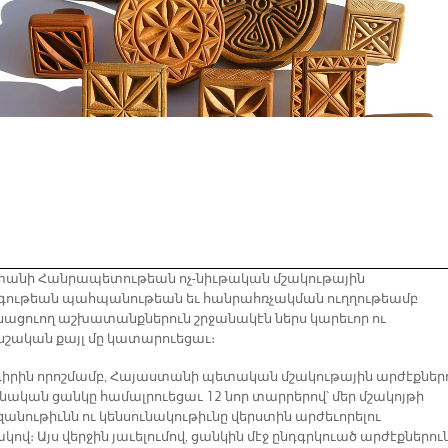
անի Հանրապետութեան ոչ-նիւթական մշակութային
ութեան պահպանութեան եւ հանրահռչակման ուղղութեամբ
ացուող աշխատանքներուն շրջանակէն ներս կարեւոր ու
շական քայլ մը կատարուեցաւ։
իրին որոշմամբ, Հայաստանի պետական մշակութային արժէքներ
ական ցանկը համալրուեցաւ 12 նոր տարրերով՝ մեր մշակոյթի
անութիւնն ու կենսունակութիւնը վերստին արժեւորելու
վ։ Այս վերջին յաւելումով, ցանկին մէջ ընդգրկուած արժէքներու