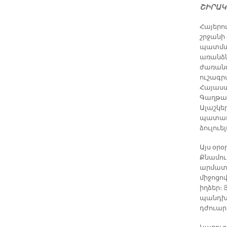
ՇԻՐԱԿ
Հայերո
շրջանի 
պատմամ
առանձն
ժառանգ
ուշագր
Հայաստ
Գաղթակ
Ալաշկե
պատառի
ձուլուե
Այս օր
Քնամու
արմատա
միջոցով
իղձեր։
պանդխտ
դժուարո