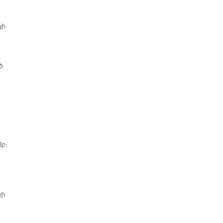
կի
ծ
բ։
քի