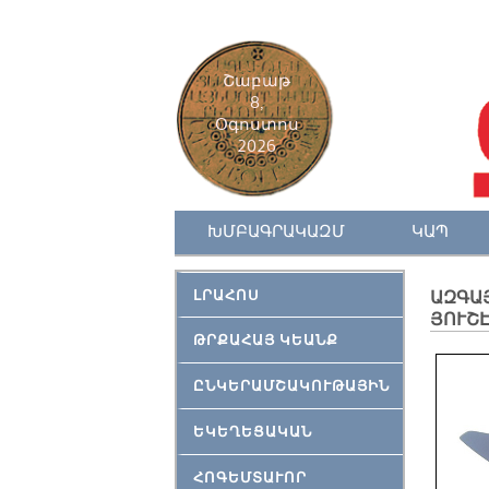
Շաբաթ
8,
Օգոստոս
2026
ԽՄԲԱԳՐԱԿԱԶՄ
ԿԱՊ
ԼՐԱՀՈՍ
ԱԶԳԱՅ
ՅՈՒՇԷ
ԹՐՔԱՀԱՅ ԿԵԱՆՔ
ԸՆԿԵՐԱՄՇԱԿՈՒԹԱՅԻՆ
ԵԿԵՂԵՑԱԿԱՆ
ՀՈԳԵՄՏԱՒՈՐ