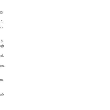
կը
ին,
եւ
դի
պի
 թէ
լու
ու
ցած