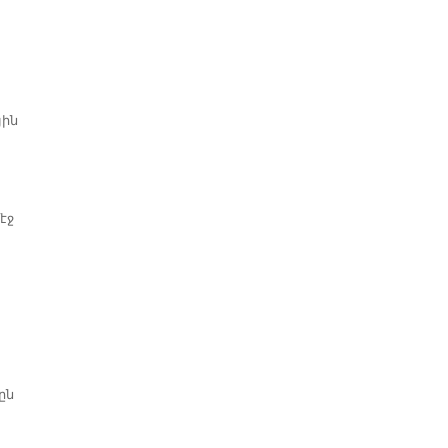
յին
էջ
ըն