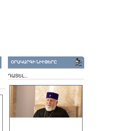
ՕՐԱԿԱՐԳԻ ՆԻՒԹԵՐԸ
ԴԱՏԵԼ…