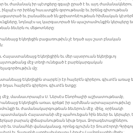
ար եւ ժամանակ իր պէտքերը զգալի ըրած է եւ այդ ժամանակներու
, ինչպէս որ իրենց հաւատքին զօրութեամբ եւ իրենց գիտութեան
 բացատրած եւ բանաձեւած են քրիստոնէութեան հիմնական կէտեր
բունքները, նոյնպէս ալ կարգաւորած են պաշտամունքին կերպերը ե
եան ձեւերն ու մեթոտները:
անեայց Եկեղեցին բացառութիւն չէ եղած այս շատ բնական
ն:
ւ Հայաստանեայց Եկեղեցիին եւ մեր այսօրուան եկեղեցւոյ
յտութեանց մէջ տեղի ունեցած է բարեկարգական
լագործութիւն մը:
ստանեայց Եկեղեցին տարբե՛ր էր հայերէն գիրերու գիւտէն առաջ ե
 եղաւ հայերէն գիրերու գիւտէն ետքը:
ոյ մէջ, մասնաւորապէս Ս. Ներսէս Շնորհալիի աշխատութեամբ,
անեայց Եկեղեցին առաւ գրեթէ իր այժմեան արտայայտութիւնը
ունքի եւ ժամանակարգութեան ձեւերուն մէջ. մինչ, օրինակի
 պատմական Հայաստանի մէջ պահուեցան հին ձեւեր եւ կերպեր, 
երկար բարակ վիճաբանութեան նիւթ եղաւ Ձորագետացիներու
տի եւ Սանահնի վանականաց, որոնց գլուխն էր Տուտէորդի Գրիգո
ետ) եւ Տարսոնի արքեպիսկոպոս Ներսէս Լամրոնացիի միջեւ: