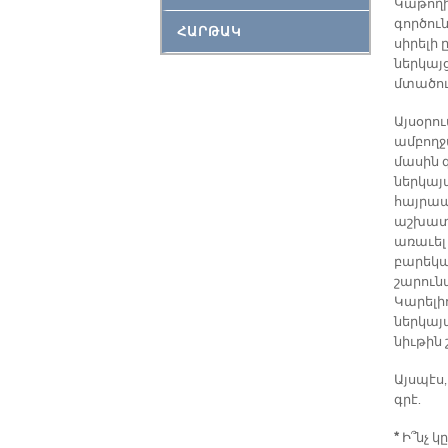
Կաթողի
գործուն
ՀԱՐԹԱԿ
սիրելի 
ներկայց
մտածու
Այսօրո
ամբողջ
մասին գ
ներկայ
հայրա
աշխատաս
առաւել 
բարեկա
շարունա
Կարելի
ներկայ
նիւթին 
Այսպէս
գրէ.
*
Ի՞նչ կ