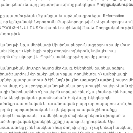
նութեան եւ այդ յեղափոխութիւնը յանգեցաւ
Բողոքականութե
պքը պատմութեան մէջ անցաւ եւ արձանագրուեցաւ Reformation
, որ կը նշանակէ Նորոգումն, Բարենորոգութիւն, Վերանորոգութիւն
ՐԳՈՒԹԻՒՆ ԵՒ ԸՍՏ Գուիտոն Լուսինեանի՝ նաեւ Բողոքականութիւն
նդութիւն: …
կանութիւնը, ամերիկացի Միսիոնարներուն ազդեցութեամբ մուտ
եւ ինչպէս Արեւելքի ուրիշ ժողովուրդներուն, նոյնպէս հայ
րդին մէջ, սկսելով Կ. Պոլսէն, սանկ գրեթէ դար մը յառաջ:
կանութեան մուտքը հայոց մէջ Հայց. Եկեղեցին բարեկարգելու
ղած շարժում չէր եւ չէր կրնար ըլլալ. որովհետեւ ո՛չ ամերիկացի
արներ պատրաստուած էին,
նոյն իսկ նուազագոյն չափով
, հայոց մ
ւ համար, ո՛չ ալ բողոքականութեան յարող առաջին հայեր: Վասն զ
ցի միսիոնարներ ո՛չ հայերէն սորված էին, ո՛չ ալ ծանօթ էին հայոց
ն եւ եկեղեցական պատմութեան: Իսկ Հայց. Եկեղեցւոյն
ունքի պատմական եւ աւանդական բարդ արտայայտութիւն, հա
ւրդին բարոյագիտական եւ գեղեցկագիտական շինուածքը
ծօրէն հակառակ էր ամերիկացի միսիոնարներուն գիտցած եւ
ած ժողովական (քանկրիկէշընըլ) պարզուկ դրութեան: Այս
ւ անոնք չէին հասկնար հայ ժողովուրդը, ո՛չ ալ կրնայ հասկնալ: