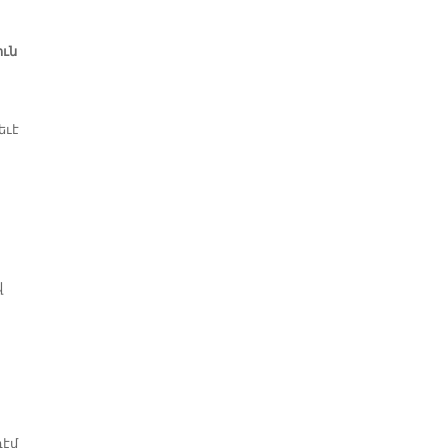
ւն
եւէ
վ
դէմ