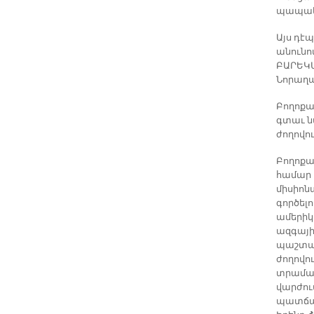
պապակա
Այս դէ
անունով
ԲԱՐԵԿԱ
Նորաղա
Բողոքա
գտաւ նա
ժողովու
Բողոքա
համար ե
միսիոն
գործելո
ամերիկա
ազգայի
պաշտամ
ժողովո
տրամագ
վարժու
պատճառա