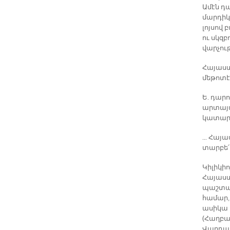
Ամէն դ
մարդիկ
լոյսով
ու սկզ
վարչութ
Հայաստ
մեթոտէ
Ե. դարո
արտայա
կատարե
… Հայա
տարբե՛ր
Կիլիկի
Հայաստ
պաշտամ
համար,
ասիկա 
(Հաղբա
Վարդապ