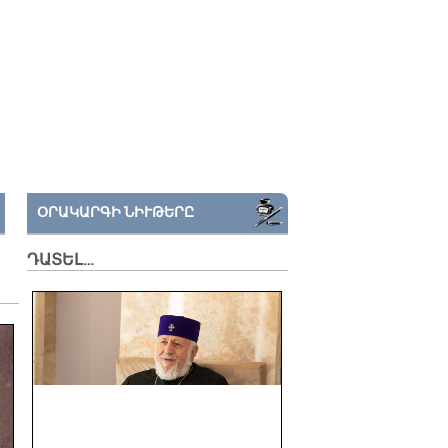
ՕՐԱԿԱՐԳԻ ՆԻՒԹԵՐԸ
ԴԱՏԵԼ…