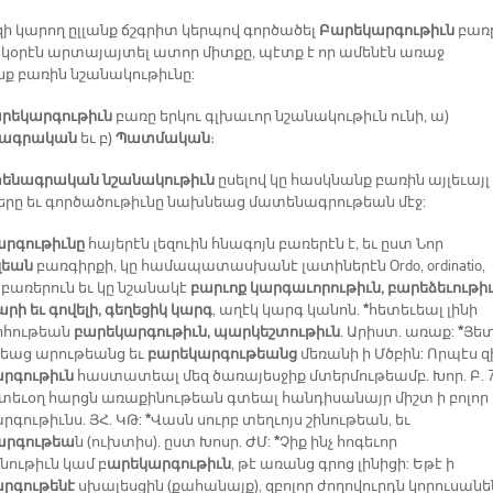
զի կարող ըլլանք ճշգրիտ կերպով գործածել
Բարեկարգութիւն
բառ
ակօրէն արտայայտել ատոր միտքը, պէտք է որ ամենէն առաջ
ք բառին նշանակութիւնը:
րեկարգութիւն
բառը երկու գլխաւոր նշանակութիւն ունի, ա)
ագրական
եւ բ)
Պատմական
։
ենագրական նշանակութիւն
ըսելով կը հասկնանք բառին այլեւայլ
երը եւ գործածութիւնը նախնեաց մատենագրութեան մէջ:
րգութիւնը
հայերէն լեզուին հնագոյն բառերէն է, եւ ըստ Նոր
զեան
բառգիրքի, կը համապատասխանէ լատիներէն Ordo, ordinatio,
a բառերուն եւ կը նշանակէ
բարւոք կարգաւորութիւն, բարեձեւութիւ
րի եւ գովելի, գեղեցիկ կարգ
, աղէկ կարգ կանոն.
*
հետեւեալ լինի
ոհութեան
բարեկարգութիւն, պարկեշտութիւն
. Արիստ. առաք:
*
Յե
եաց արութեանց եւ
բարեկարգութեանց
մեռանի ի Մծբին: Որպէս զ
րգութիւն
հաստատեալ մեզ ծառայեսջիք մտերմութեամբ. Խոր. Բ. 7
տեւօղ հարցն առաքինութեան գտեալ հանդիսանայր միշտ ի բոլոր
րգութիւնս. ՅՀ. ԿԹ:
*
Վասն սուրբ տեղւոյս շինութեան, եւ
արգութեա
ն (ուխտիս). ըստ Խոսր. ԺՄ:
*
Չիք ինչ հոգեւոր
նութիւն կամ բ
արեկարգութիւն
, թէ առանց գրոց լինիցի: Եթէ ի
րգութենէ
սխալեսցին (քահանայք), զբոլոր ժողովուրդն կորուսանե