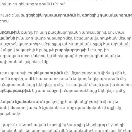
*Խրատ բարեկարգութեան Լմբ. իմ:
ուած է նաեւ
գեղեցիկ դասաւորութիւն
եւ
գեղեցիկ դասակարգութի
երով:
րգութիւն
բառը, իր այդ բազմակողմանի առումներով, կու տայ
կանոնի
իմաստը՝ վարք ու բարքի մէջ, կենցաղավարութեան մէջ, որ
ւ պաշտօն կատարելու մէջ, ըլլայ անհատական, ըլլայ հաւաքական
նքով եւ կարելի է ըսել, թէ
բարեկարգութիւն
բառը, իր
գրական առումներով, կը ներկայացնէ բարոյագիտական եւ
ագիտական ըմբռնում մը:
ուշտ այսպիսի
բարեկարգութիւն
մը՝ միշտ բաղձալի վիճակ մըն է,
 ամէն գործի, ամէն հաստատութեան եւ կազմակերպութեան մէջ,
 Հայաստանեայց Եկեղեցւոյ մէջ.- եւ սակայն՝ միայն այս իր մաստո
արեկարգութիւն
կը պահանջուի Հայաստանեայց Եկեղեցւոյ մէջ:
ական նշանակութիւն
ըսելով կը հասկնանք՝ բառին միակ եւ
ակ իմաստով առած նշանակութիւնը պատմական դէպքի մը
րութեամբ:
. դարուն, Կեդրոնական Եւրոպիոյ Կաթոլիկ եկեղեցւոյ մէջ տեղի
ւ կրօնական յեղափոխութեան մեծ եւ աննախընթաց դէպք մը՝ ընդ