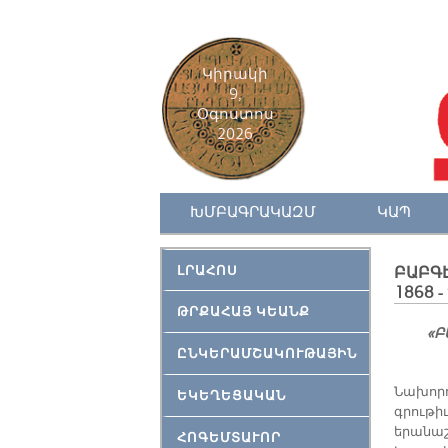
Կիրակի
9,
Օգոստոս
2026
ԽՄԲԱԳՐԱԿԱԶՄ
ԿԱՊ
ԼՐԱՀՈՍ
ԲԱԲԳԷ
1868 -
ԹՐՔԱՀԱՅ ԿԵԱՆՔ
«Բ
ԸՆԿԵՐԱՄՇԱԿՈՒԹԱՅԻՆ
Նախորդ
ԵԿԵՂԵՑԱԿԱՆ
գրութի
երանաշ
ՀՈԳԵՄՏԱՒՈՐ