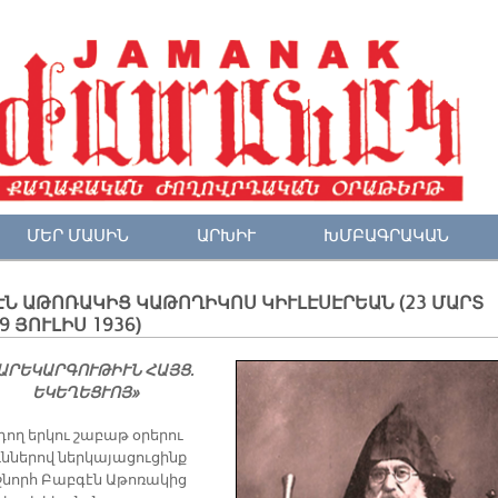
ՄԵՐ ՄԱՍԻՆ
ԱՐԽԻՒ
ԽՄԲԱԳՐԱԿԱՆ
Ն ԱԹՈՌԱԿԻՑ ԿԱԹՈՂԻԿՈՍ ԿԻՒԼԷՍԷՐԵԱՆ (23 ՄԱՐՏ
 9 ՅՈՒԼԻՍ 1936)
ԱՐԵԿԱՐԳՈՒԹԻՒՆ ՀԱՅՑ.
ԵԿԵՂԵՑՒՈՅ»
ող երկու շաբաթ օրերու
ւններով ներկայացուցինք
նորհ Բաբգէն Աթոռակից