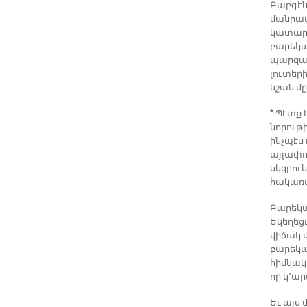
Բաբգէն
մանրամ
կատարե
բարեկա
պարզաբա
լուտեր
նշան մըն
*
Պէտք է
նորութի
ինչպէս
այլափո
սկզբուն
հակառա
Բարեկա
Եկեղեց
վիճակ 
բարեկար
հիմնակա
որ կ՚ա
Եւ այս 