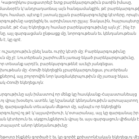
 Կաթողիկոս բացատրելէ ետք բարեկարգութիւն բառին իմասը,
ասնօրէն կ՚անդրադառնայ այն հանգամանքին, թէ բարեկարգութ
լու համար, պէտք է յստակ ըլլան բարեկարգուելիք կէտերը, որպէ
րգութիւնը ազդեցիկ եւ արդիւնաւոր ըլլայ: Տակաւին, հայրապետը
նէ, թէ Հայ Եկեղեցւոյ համար բարեկարգութիւնը այն չէ՛, ինչ էր
ինը, այլ զարգացման ընթացք մը, նորոգութեան եւ կենդանութեան
 է, կը գրէ.
 ուշադրութիւն ընել նաեւ ուրիշ կէտի մը: Բարեկարգութիւնը
ւն մը չէ: Լուտերեան շարժումէն յառաջ եկած բարեկարգութիւնը,
 որ տեսանք արդէն, բարեկարգութենէ աւելի յանգեցաւ
խութեան մը: Հռոմի եկեղեցին չբարեկարգուեցաւ լուտերեան
քներով, այլ բոլորովին նոր կազմակերպութիւն մը յառաջ եկաւ
կ Հռոմի եկեղեցւոյն:
րգութիւնը այն իմաստով որ մենք կը հասկնանք Հայաստանեայց
ւոյ վրայ խօսելու ատեն, կը նշանակէ կենդանութիւն արտայայտող
մը, զարգացման տեւական մեթոտ մը, այնպէս որ եկեղեցին
գուելով ոչ թէ կ՚այլափոխուի, կ՚օտարանայ, այլ կը զարգանայ իր
ն կէտերուն եւ սկզբունքներուն վրայ եւ այս զարգացուն վիճակն է
րտայայտէ անոր կենդանութիւնը:
մեթոտը ինքնին գործած է եւ կը գործէ քրիստոնէական եկեղեցւոյ մէջ