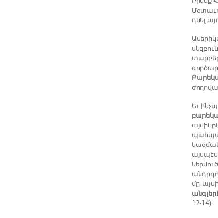
Իրենք
Հ
Մօտաւո
դնել այ
Ամերիկ
սկզբուն
տարբեր
գործար
Բարեկա
ժողովա
Եւ ինչ
բարեկա
այսինք
պահպան
կազմակ
այսպէս
ներմու
անդրդո
մը. այ
անգլեր
12-14):