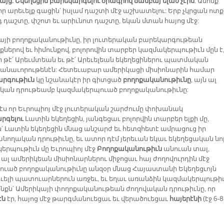
այց. Եկեղեցին բարեկարգելու ծրագրով ճամբայ ելած չէին
: Անոնք
ր արեւելք գացին՝ իսլամ դաշտի մէջ աշխատելու: Երբ չկրցան ոտք
դ դաշտը, փշոտ եւ արիւնոտ դաշտը, եկան մտան հայոց մէջ:
այի բողոքականութիւնը, իր լուտերական բարեկարգութեան
քներով եւ հիմունքով, բոլորովին տարբեր կազմակերպութիւն մըն է
 թէ՛ Արեւմտեան եւ թէ՛ Արեւելեան եկեղեցիներու պատմական
անաւորութենէն: Հետեւաբար ամերիկացի միսիոնարին համար
րգութիւն
կը նշանակէր իր գիտցած
բողոքականութիւնը
, այն ալ
կան դրութեամբ կազմակերպուած բողոքականութիւնը:
պէս որ Եւրոպիոյ մէջ լուտերական շարժումը փոխանակ
րգելու
Լատին եկեղեցին, յանգեցաւ բոլորվին տարբեր ելքի մը,
ն՝ Լատին եկեղեցին մնաց անշարժ եւ հետզհետէ ամրացուց իր
ողական դրութիւնը, եւ ատոր դէմ յերեւան եկաւ եկեղեցական նո
երպութիւն մը Եւրոպիոյ մէջ
Բողոքականութիւն
անուան տալ,
 ալ ամերիկեան միսիոնարներու միջոցաւ հայ ժողովուրդին մէջ
ծուած բողոքականութիւնը անզօր մնաց Հայաստանի Եկեղեցւոյն
ւելի պատուարներուն առջեւ, եւ եղաւ առանձին կազմակերպութի
սինքն՝ Ամերիկայի փողոքականութեան ժողովական դրութիւնը, որ
էն
էր, հայոց մէջ թարգմանուեցաւ եւ վերածուեցաւ
հայերէնի
(էջ 6-8