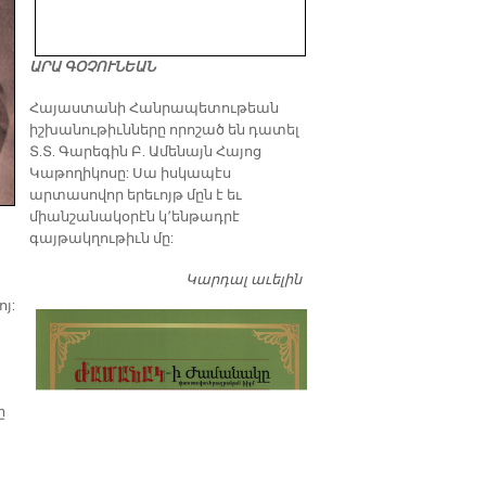
ԱՐԱ ԳՕՉՈՒՆԵԱՆ
​Հայաստանի Հանրապետութեան
իշխանութիւնները որոշած են դատել
Տ.Տ. Գարեգին Բ. Ամենայն Հայոց
Կաթողիկոսը: Սա իսկապէս
արտասովոր երեւոյթ մըն է եւ
միանշանակօրէն կ՚ենթադրէ
գայթակղութիւն մը:
Կարդալ աւելին
Դատել…
յ:
ը