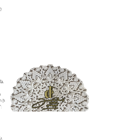
ը
ն.
տ
ի ի
:
ն.