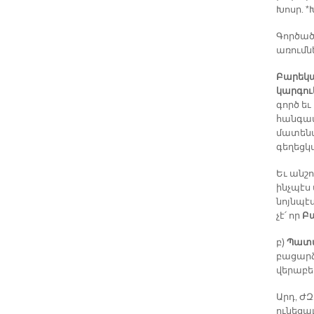
Խոսր. 
Գործած
առումն
Բարեկա
կարգու
գործ ե
հանգամա
մատենա
գեղեցկ
Եւ անշ
ինչպէս
նոյնպէս
չէ՛ որ
Բ
բ)
Պատմ
բացարձ
վերաբե
Արդ, ԺԶ
ունեցա