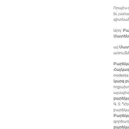
Որպէս 
եւ յստ
գիտնան
Արդ՝
Բա
Մատեն
ա)
Մատ
առումն
Բարեկա
Հայկա
modesti
կարգ բա
ողջախ
այսպիս
բարեկա
Գ. 5:
*
Հե
բարեկա
Բարեկ
գործառ
բարեկա