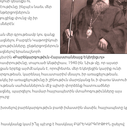
կոսի կեանքն ու
էութիւնը, ինչպէս նաեւ մեր
ընթերցողներուն
ուցինք փունջ մը իր
մներէն:
ւան մեր գրութեամբ կու գանք
ացնելու Բաբգէն Կաթողիկոսի
րութիւնները, ընթերցողներուն
ացնելով երանաշնորհ
պետին
«Բարեկարգութիւն Հայաստանեայց Եկեղեցւոյ»
իրութիւնը, տպուած Անթիլիաս, 1940-ին: Նիւթ մը, որ այսօր
քան երբեք այժմէական է, որովհետեւ մեր Եկեղեցին կարիք ունի
րգութեան, կարենալ հաւատարիմ մնալու իր առաքելութեան,
կել իր առաքելութիւնը ի շինութիւն մարդկանց եւ ի փառս Աստուծո
ութեան սահմաններուն մէջ պիտի փորձենք հատուածներ
ացնել, պարզելու համար հայրապետին մտահոգութիւնները այս
շուրջ:
, խօսելով բարեկարգութիւն բառի իմաստին մասին, հայրապետը կ
ը հասկնանք կամ ի՞նչ պէտք է հասկնալ ԲԱՐԵԿԱՐԳՈՒԹԻՒՆ ըսելով: