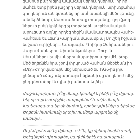
զանոնք բաշխելով ապագայ սերունդներուն, որ իր
մահէն ետք իրեն յաջորդ սերունդներուն, սփիւռքահայ
գրողներուն ան կտակեց իր անհասանելի մեծութիւնը,
անմերձենալի, Աստուածառաք տաղանդը, զոր (թող
ներուի ըսել) կրկներգել փորձեցին, թէքէեանական
արուեստի գոյնը որդեգրեցին մասնաւորապէս Վահէ-
Վահեան եւ Լեւոն Վարդան, մասամբ ալ Մուշեղ Իշխան
եւ շատ ուրիշներ…: Եւ այսպէս, Գրիգոր Զօհրապներու,
Վարուժաններու, Սիամանթօներու, Ռուբէն
Սեւակներու եւ միւսներու մարտիրոսացումէն ետք,
Մեծ եղեռնէն հրաշքով փրկուած Վահան Թէքէեան իր
«Սէր»
ժողովածուին մէջ ներառած եւ 1926-ին լոյս
ընծայած «Հաշուեյարդար» հնչեակի մը տողերուն մէջ
ընդգծուածօրէն պիտի բանաստեղծէր.-
Հաշուեյարդար. ի՞նչ մնաց, կեանքէն ինծի ի՞նչ մընաց.
Ինչ որ տըւի ուրիշին, տարօրինա՜կ, ա՛յն միայն.
Խանդաղատանք մը ծածուկ, օրհնութիւններ անիմաց,
Երբեմն հատնումը սրտիս ու մերթ արցունք մը
անձայն…
…………………………………………………….
Ու չեմ ըսեր «ի՞նչ մընաց…»: Ի՞նչ կը մընայ հողին տակ
Եղէգներէն դիւրաթեք, կաղնիներէն հաստաբուն.