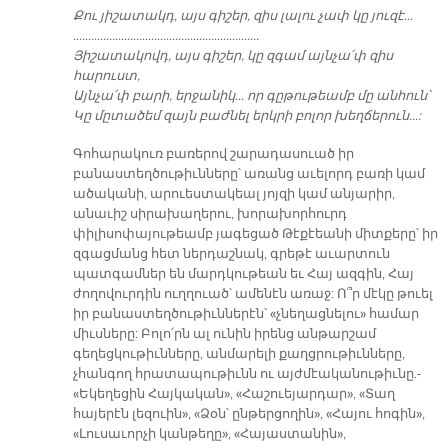
Քու յիշատակդ, այս գիշեր, զիս լալու չափ կը յուզէ…
……………………………………………………..
Յիշատակովդ, այս գիշեր, կը զգամ այնչա՛փ զիս
հարուստ,
Այնչա՛փ բարի, երջանիկ… որ գըթութեամբ մը անհուն՝
Կը մըտածեմ զայն բաժնել երկրի բոլոր խեղճերուն…:
Գոհարակուռ բառերով շարադասուած իր
բանաստեղծութիւնները՝ առանց աւելորդ բառի կամ
ածականի, արուեստակեալ յոյզի կամ անյարիր,
անաւիշ սիրախաղերու, խորախորհուրդ
փիլիսոփայութեամբ յագեցած Թէքէեանի միտքերը՝ իր
զգացմանց հետ ներդաշնակ, գրեթէ աւարտուն
պատգամներ են մարդկութեան եւ Հայ ազգին, Հայ
ժողովուրդին ուղղուած՝ ամենէն առաջ: Ո՞ր մէկը թուել
իր բանաստեղծութիւններէն՝ «չնեղացնելու» համար
միւսները: Բոլո՛րն ալ ունին իրենց անթարշամ
գեղեցկութիւնները, անմարելի քաղցրութիւնները,
չհանգող հրատապութիւնն ու այժմէականութիւնը.-
«Եկեղեցին Հայկական», «Հաշուեյարդար», «Տաղ
հայերէն լեզուին», «Ձօն՝ ընթերցողին», «Հայու հոգին»,
«Լուսաւորչի կանթեղը», «Հայաստանին»,