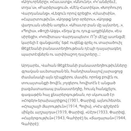
«Աղուորները», «Հաւատք», «Անունդ», «Կ՚անձրեւէ,
տղա՛ս», «Բարձրացում», «Մէկ-Հատիկս», «Խորհուրդ
Վարդանանց», «Լեզուն որով գրեցի», «Մասիսին»,
«Հպարտութիւն», «Աղօթք նոր օրերու», «Աղօթք
վաղուան սեմին առջեւ», «Ահաւոր բան մը այնտեղ…»,
«Պոլիս», «Փոշի-Ազգ», «Տղա՛ք ու դուք աղջիկներ», «Ես
սիրեցի», «Կոմիտաս Վարդապետ»: Ո՞ր մէկը ասոնցմէ
կարելի է զանցառել՝ եթէ ուզենք գրել ու տարածուիլ
Թէքէեանի բանաստեղծութեան դէպի դալարագեղ
պարտէզներն ու արփիաշող դաշտերը…:
Արդարեւ, Վահան Թէքէեանի բանաստեղծութիւնները
գրական աւետարան
են, հանդիսանալով յարացոյց
ժամանակի այն դէպքերու մասին, որոնց բովէն ու
տուայտանքի ծովէն, յոյզերու հովիտէն է անցած
բազմատառապ բանաստեղծը, հուսկ հանգչելու
գագաթին հայ քնարերգութեան, որ սկսուած էր
«Հոգեր»
երախայրիքով (1901, Փարիզ), այնուհետեւ
«Հրաշալի Յարութիւն»
(1914, Պոլիս),
«Կէս գիշերէն
մինչեւ արշալոյս»
(1919, Փարիզ),
«Սէր»
(1933, Փարիզ),
«Հայերգութիւն»
(1943, Գահիրէ) եւ
«Տաղարան»
(1944,
Գահիրէ):