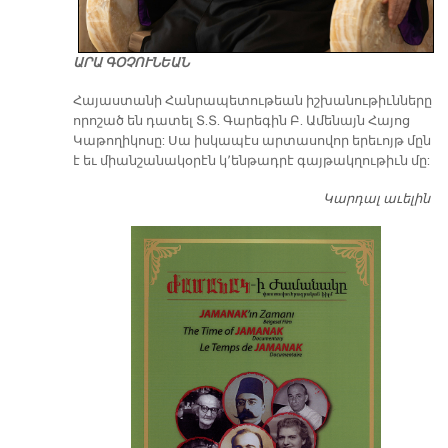
ԱՐԱ ԳՕՉՈՒՆԵԱՆ
​Հայաստանի Հանրապետութեան իշխանութիւնները
որոշած են դատել Տ.Տ. Գարեգին Բ. Ամենայն Հայոց
Կաթողիկոսը: Սա իսկապէս արտասովոր երեւոյթ մըն
է եւ միանշանակօրէն կ՚ենթադրէ գայթակղութիւն մը:
Կարդալ աւելին
Դ