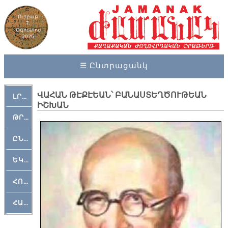
Ուրբաթ
7,
Օգոստոս
2026
☰ Ընտրացանկ
ՎԱՀԱՆ ԹԷՔԷԵԱՆ՝ ԲԱՆԱՍՏԵՂԾՈՒԹԵԱՆ
ԼՐԱՀՈՍ
ԻՇԽԱՆ
ԹՐՔԱՀԱՅ ԿԵԱՆՔ
ԸՆԿԵՐԱՄՇԱԿՈՒԹԱՅԻՆ
ԵԿԵՂԵՑԱԿԱՆ
ՀՈԳԵՄՏԱՒՈՐ
ՀԱՐԹԱԿ