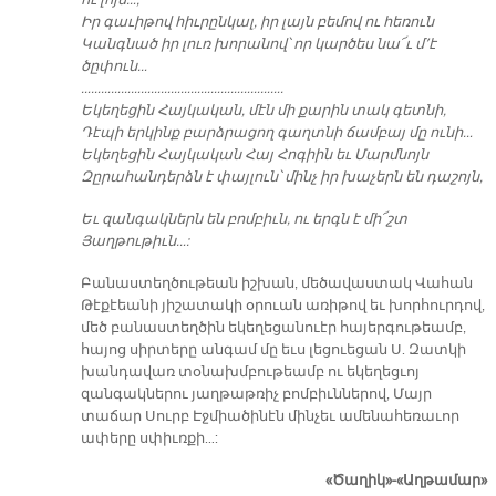
ու լոյս…,
Իր գաւիթով հիւրընկալ, իր լայն բեմով ու հեռուն
Կանգնած իր լուռ խորանով՝ որ կարծես նա՜ւ մ՚է
ծըփուն…
…………………………………………………….
Եկեղեցին Հայկական, մէն մի քարին տակ գետնի,
Դէպի երկինք բարձրացող գաղտնի ճամբայ մը ունի…
Եկեղեցին Հայկական Հայ Հոգիին եւ Մարմնոյն
Զըրահանդերձն է փայլուն՝ մինչ իր խաչերն են դաշոյն,
Եւ զանգակներն են բոմբիւն, ու երգն է մի՜շտ
Յաղթութիւն…:
Բանաստեղծութեան իշխան, մեծավաստակ Վահան
Թէքէեանի յիշատակի օրուան առիթով եւ խորհուրդով,
մեծ բանաստեղծին եկեղեցանուէր հայերգութեամբ,
հայոց սիրտերը անգամ մը եւս լեցուեցան Ս. Զատկի
խանդավառ տօնախմբութեամբ ու եկեղեցւոյ
զանգակներու յաղթաթռիչ բոմբիւններով, Մայր
տաճար Սուրբ Էջմիածինէն մինչեւ ամենահեռաւոր
ափերը սփիւռքի…:
«Ծաղիկ»-«Աղթամար»