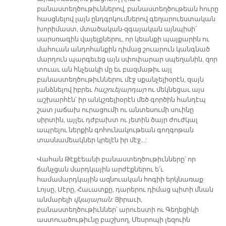
բանաստեղծութիւններով, բանաստեղծութեան հուրը
հասցնելով լայն ընդգրկումներով գեղարուեստական
խորիմաստ, մտածական-զգայական այնպիսի՛
սարսռագին վայելքներու, որ կեանքի պայքարին ու
մահուան անդոհանքին դիմաց շուարուն կանգնած
մարդուն պարգեւեց այն սփոփարար սպեղանին, զոր
տուաւ ան հնչեակի մը եւ բազմաթիւ այլ
բանաստեղծութիւններու մէջ սքանչելիօրէն, զայն
յանձնելով իբրեւ
հաշուեյարդար
ու մեկնեցաւ այս
աշխարհէն՝ իր անկշռելիօրէն մեծ գործին հանդէպ
շատ յաճախ ուրացումի ու անտեսումի սուինը
սիրտին, այլեւ դժբախտ ու յետին ծայր ժուժկալ
ապրելու ներքին գոհունակութեան գողգոթան
տասնամեակներ կրելէն իր մէջ…:
Վահան Թէքէեանի բանաստեղծութիւնները՝ որ
ճանչցան մարդկային արժէքներու ե՛ւ
համամարդկային ազնուական հոգիի երկնառաք
Լոյսը, Սէրը, Հաւատքը, դարերու դիմաց պիտի մնան
անմարելի
վկայարան
: Յիրաւի,
բանաստեղծութիւններ՝ արուեստի ու Գեղեցիկի
աստուածութիւնը բաշխող, Մեսրոպի լեզուին