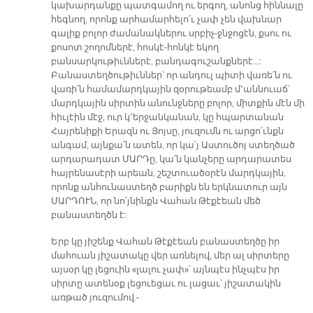
կախարդանքը պատգամող ու երգող, անոնց հիննալը
հեգնող, որոնք արհամարհելո՛ւ չափ չեն վախնար
գալիք բոլոր ժամանակներու սրբիչ-ջնջոցէն, քսու ու
քոսոտ շողոմներէ, հոսկէ-հոնկէ եկող
բանսարկութիւններէ, բանդագուշանքներէ…:
Բանաստեղծութիւններ՝ որ անդուլ պիտի վառե՛ն ու
վառի՛ն համամարդկային զօրութեամբ մ՚աննուաճ՝
մարդկային սիրտին անունջները բոլոր, միտքին մէն մի
հիւլէին մէջ, ուր կ՚երջանկանան, կը հպարտանան
Հայրենիքի Երազն ու Յոյսը, յուզումն ու արցո՛ւնքն
անգամ, այնքա՛ն ատեն, որ կա՛յ Աստուծոյ ստեղծած
արդարադատ ՄԱՐԴը, կա՛ն կանչերը արդարատես
հայրենասէրի արեան, շեշտուածօրէն մարդկային,
որոնք անհունաստեղծ բարիքն են երկնատուր այն
ՄԱՐԴՈՒՆ, որ նո՛յնինքն Վահան Թէքէեան մեծ
բանաստեղծն է:
Երբ կը յիշենք Վահան Թէքէեան բանաստեղծը իր
մահուան յիշատակը վեր առնելով, մեր ալ սիրտերը
այսօր կը լեցուին «լալու չափ»՝ այնպէս ինչպէս իր
սիրտը ատենօք լեցուեցաւ ու լացաւ՝ յիշատակին
առթած յուզումով.-