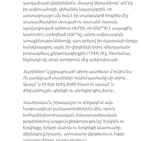
գաղափարի ընկերներէն, մնալով ներամփոփ՝ տէ՛րը
իր ազնուահոգի, վեհանձն նկարագրին, որ
արտացոլացո՛ւմն իսկ է իր տանջակոծ հոգիին մէջ
տասամեակներ սնուցած ու ոստանէ ոստան
պտըտցուցած անհուն ՍԷՐին, որ ՄԱՐԴն է ապաքէն,
Աստուծո՛յ ստեղծած ՄԱՐԴը, անոր ազնուագոյն
առաքինութիւններովը, այդ գրելով իր «կարապի երգը»
հանդիսացող, այլեւ իր վերջնեկն եղող
«Տաղարան»
խորագրեալ քերթողագիրքին (1944) մէջ, հետեւեալ
հնչեակի մը սեղմ տողերուն մէջ ամփոփուած.-
Տարիներո՜վ չըբացուած՝ սիրոյ պահեստ մ՚ունիմ ես,
Ու չառնըւած տարիներ՝ ունիմ պահանջ մը սիրոյ…
Այսպէ՜ս էի երբ երէկ ինծի եկար ու այսպէ՜ս
Քեզ անհաշիւ սիրեցի ու սիրեցիր զիս յետոյ…
Վաւերակա՛ն, իրապաշտ ու գեղագէտ այն
հազուագիւտ բանաստեղծներէն մին, որուն
խոհափիլիսոփայական, իմաստասիրական
թրթիռներով առլցուն քերթողութիւնը՝ Երկիրն ու
Երկինքը, Երկրի մարդն ու Երկինքի Աստուածը
մերձեցուց իրարու՝ արուեստի վերթեւող ու հզօր
արարումներու բացուող իրա՛ւ