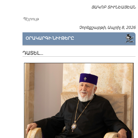
ՅԱԿՈԲ ՏԻՒՆԵԱՅԵԱՆ
Պէյրութ
Չորեքշաբթի, Ապրիլ 8, 2026
ՕՐԱԿԱՐԳԻ ՆԻՒԹԵՐԸ
ԴԱՏԵԼ…