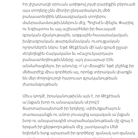
Իր յիշատակի օրուան առիթով լոյսի բարիքին բերուած
այս տողերը չեն միտիր ընդարձակուիլ մեծ
բանաստեղծին կենսագրական տողերու
մանրամասնութիւններուն մէջ, Պոլիսէն մինչեւ Փարիզ
ու Եգիպտոս եւ այլ աշխարհներ իր ծաւալած
գրական-մշակութային, ազգային-հասարակական,
խմբագրական, թարգմանական, ուսուցչական
ոլորտներէն ներս: Եթէ Թէքէեան մի՛այն գրած ըլլար
«Եկեղեցին Հայկական» եւ «Հաշուեյարդար»
բանաստեղծութիւնները, այդ բաւարար էին
անմահացնելու իր անունը, ո՜ւր մնացին՝ եթէ յիշենք իր
մեծարժէք միւս գործերն ալ, որոնք տիրական փառքն
են մեր ժողովուրդի հարուստ գրականութեան
ժառանգութեան:
Միւս կողմէ, իրականութիւնն այն է, որ Թէքէեան
ա՛յնքան խոր ու անապական սէրով է
ճարտարապետած իր երկերը, սփիւռքահայուն
տառապանքն ու անոր յուսալից ապագան ա՛յնքան
խոր ու անպարագիծ տարածականութեան մը վրայ է
երգած իր քերթողութեան մէջ, յատկապէս Մեծ
եղեռնէն ետք արարած իր գործերը՝ զանակ առ զանակ