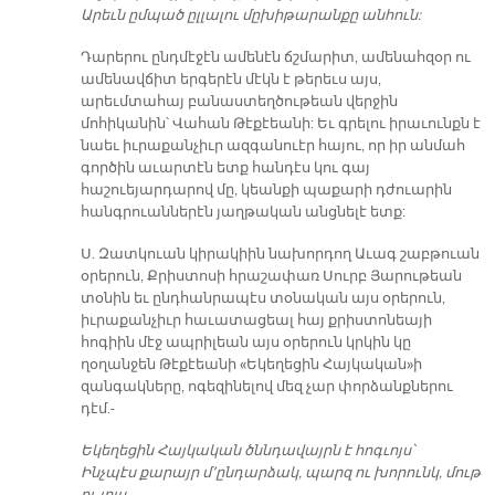
Արեւն ըմպած ըլլալու մըխիթարանքը անհուն:
Դարերու ընդմէջէն ամենէն ճշմարիտ, ամենահզօր ու
ամենավճիտ երգերէն մէկն է թերեւս այս,
արեւմտահայ բանաստեղծութեան վերջին
մոհիկանին՝ Վահան Թէքէեանի: Եւ գրելու իրաւունքն է
նաեւ իւրաքանչիւր ազգանուէր հայու, որ իր անմահ
գործին աւարտէն ետք հանդէս կու գայ
հաշուեյարդարով մը, կեանքի պաքարի դժուարին
հանգրուաններէն յաղթական անցնելէ ետք:
Ս. Զատկուան կիրակիին նախորդող Աւագ շաբթուան
օրերուն, Քրիստոսի հրաշափառ Սուրբ Յարութեան
տօնին եւ ընդհանրապէս տօնական այս օրերուն,
իւրաքանչիւր հաւատացեալ հայ քրիստոնեայի
հոգիին մէջ ապրիլեան այս օրերուն կրկին կը
ղօղանջեն Թէքէեանի «Եկեղեցին Հայկական»ի
զանգակները, ոգեզինելով մեզ չար փորձանքներու
դէմ.-
Եկեղեցին Հայկական ծննդավայրն է հոգւոյս՝
Ինչպէս քարայր մ՚ընդարձակ, պարզ ու խորունկ, մութ