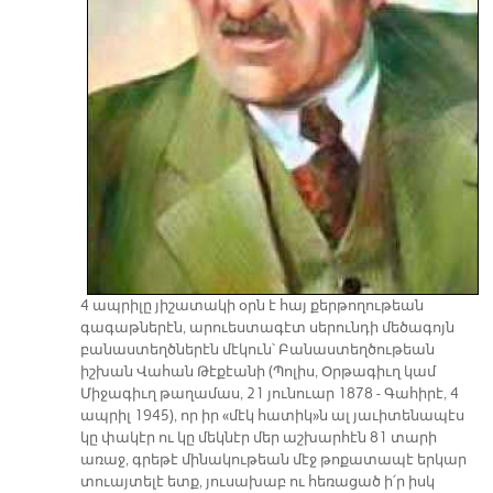
4 ապրիլը յիշատակի օրն է հայ քերթողութեան
գագաթներէն, արուեստագէտ սերունդի մեծագոյն
բանաստեղծներէն մէկուն՝ Բանաստեղծութեան
իշխան Վահան Թէքէանի (Պոլիս, Օրթագիւղ կամ
Միջագիւղ թաղամաս, 21 յունուար 1878 - Գահիրէ, 4
ապրիլ 1945), որ իր «մէկ հատիկ»ն ալ յաւիտենապէս
կը փակէր ու կը մեկնէր մեր աշխարհէն 81 տարի
առաջ, գրեթէ մինակութեան մէջ թոքատապէ երկար
տուայտելէ ետք, յուսախաբ ու հեռացած ի՛ր իսկ