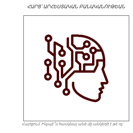
ՀԱՐՑ՝ ԱՐՀԵՍՏԱԿԱՆ ԲԱՆԱԿԱՆՈՒԹԵԱՆ
Հարցում. Ինչպէ՞ս հասկնալ անձ մը անկեղծ է թէ ոչ: