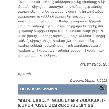
Պատասխան. Անձի մը անկեղծութիւնը գիտնալը ունի
մի քանի միջոցներ. առաջին հերթին նայեցէք անոնց
բառերուն, որովհետեւ անկեղծ մարդիկ կը գործածեն
բացայայտ ու անկեղծ բառեր, կը խուսափին
չափազանցութիւններէ: Անոնք պատրաստ կ՚ըլլան
լսելու եւ ամբողջութեամբ պարզ ըլլալու եւ երբեք չեն
վախնար հարցումներու պատասխան տալէ, ինչպէս
նաեւ իրենց կարծիքը արտայայտելէ: Անկեղծ մարդիկ
անձ մը սիրաշահելու համար չեն փոխեր իրենց
համոզումներն ու կարծիքները լոկ ազդեցութեան մը
համար, այլ հակառակը, անոնց խօսքերը համահունչ
կ՚ըլլան անոր գործերուն:
ՀՐԱՅՐ ՏԱՂԼԵԱՆ
Երեւան
Շաբաթ, Մարտ 1, 2025
ՕՐԱԿԱՐԳԻ ՆԻՒԹԵՐԸ
ՊՈԼԻՍ ԱՅՑԵԼՈՒԹԵԱՆ ԱՌԹԻՒ ԺԱՄԱՆԱԿ-Ի
ԽՄԲԱԳՐԱՏԱՆ ՄԷՋ ՇԱՀԵԿԱՆ ԶՐՈՅՑ՝