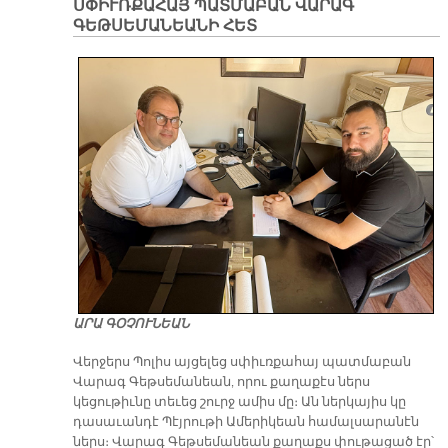
ՍՓԻՒՌՔԱՀԱՅ ՊԱՏՄԱԲԱՆ ՎԱՐԱԳ
ԳԵԹՍԵՄԱՆԵԱՆԻ ՀԵՏ
ԱՐԱ ԳՕՉՈՒՆԵԱՆ
Վերջերս Պոլիս այցելեց սփիւռքահայ պատմաբան
Վարագ Գեթսեմանեան, որու քաղաքէս ներս
կեցութիւնը տեւեց շուրջ ամիս մը։ Ան ներկայիս կը
դասաւանդէ Պէյրութի Ամերիկեան համալսարանէն
ներս։ Վարագ Գեթսեմանեան քաղաքս փութացած էր՝