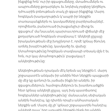
ինքզինք հոն՝ ուր իր զգացումները, մտածումներն ու
ապրումները քօղարկելու եւ նոյնիսկ յոյզերը կեղծելու
դժուարին բռնութեան տակ չի զգար ինքզինք: Մարդ
հոգեկան խաղաղութիւն կ՚ապրի իր ներքին
տառապանքներն ու կասկածները բարձրաձայնելէ,
որովհետեւ բանտուած իւրաքանչիւր միտք եւ
զգացում՝ մա՛նաւանդ պարտաւորուած վիճակի մէջ
քօղարկուած հոգեկան տագնապ է: Անկեղծ չըլլալը
իրականութեան մէջ խոչընդոտ է, որմէ կրնայ ծնունդ
առնել խաբէութիւնը, կասկածը եւ վախը:
Մտահոգութիւնը հոգեկան տագնապի տեսակ մըն է եւ
հոն, ուր կայ մտահոգութիւն՝ բացակայ է
անկեղծութիւնը:
Անկեղծութեան դրական մէկ երեսն ալ ներքին է. մարդ
շրջապատէն անկախ իր անձին հետ ներքին պայքարի
մը մէջ կը գտնուի եւ յաճախ ինքն իր անձին, իր
զգացումներուն, համոզումներուն եւ խառնուածքին
հետ կրնայ անկեղծ չըլլալ. այդ իսկ պատճառով
հոգեբաններ անկեղծութիւնը՝ մանաւանդ սեփական
անձին հանդէպ, կը դիտեն որպէս անհատական
ներքին աճ: Մարդ մը չի՛ կրնար շրջապատին հանդէպ
անկեղծ ըլլալ՝ երբ առաջին հերթին ինքն իր անձին