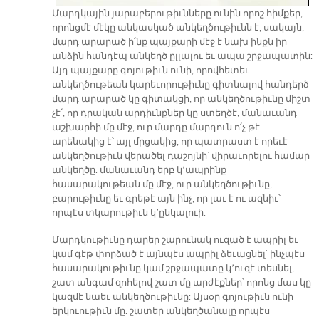
Մարդկային յարաբերութիւնները ունին որոշ հիմքեր,
որոնցմէ մէկը անկասկած անկեղծութիւնն է, սակայն,
մարդ արարած ի՛նք պայքարի մէջ է նախ ինքն իր
անձին հանդէպ անկեղծ ըլլալու եւ ապա շրջապատին:
Այդ պայքարը գոյութիւն ունի, որովհետեւ
անկեղծութեան կարեւորութիւնը գիտնալով հանդերձ
մարդ արարած կը գիտակցի, որ անկեղծութիւնը միշտ
չէ՛, որ դրական արդիւնքներ կը ստեղծէ, մանաւանդ
աշխարհի մը մէջ, ուր մարդը մարդուն ո՛չ թէ
արենակից է՝ այլ մրցակից, որ պատրաստ է որեւէ
անկեղծութիւն վերածել դաշոյնի՝ վիրաւորելու համար
անկեղծը. մանաւանդ երբ կ՚ապրինք
հասարակութեան մը մէջ, ուր անկեղծութիւնը,
բարութիւնը եւ գրեթէ այն ինչ, որ լաւ է ու ազնիւ՝
որպէս տկարութիւն կ՚ընկալուի:
Մարդկութիւնը դարեր շարունակ ուզած է ապրիլ եւ
կամ գէթ փորձած է այնպէս ապրիլ ձեւացնել՝ ինչպէս
հասարակութիւնը կամ շրջապատը կ՚ուզէ տեսնել,
շատ անգամ զոհելով շատ մը արժէքներ՝ որոնց մաս կը
կազմէ նաեւ անկեղծութիւնը: Այսօր գոյութիւն ունի
երկուութիւն մը. շատեր անկեղծանալը որպէս