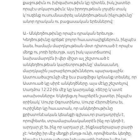
քաջութիւն ու խիզախութիւն կը դիտեն, իսկ շատեր
որպէս տկարութիւն: Այս իրողութեան լոյսին տակ
կ՚ուզենք ուսումնասիրել անկեղծութեան ինչութիւնը՝
անոր դրական ու բացասական երեսներով:
Ա.- Անկեղծութիւնը որպէս դրական երեւոյթ.
Կեղծութիւնը գրեթէ բոլոր հաւատալիքներուն, ինչպէս
նաեւ համայն մարդկութեան մօտ դիտուած է որպէս
մեղք ու յոռի երեւոյթ, այդ իսկ պատճառով
նախամարդէն ի վեր միշտ ալ շեշտուած է
անկեղծութեան կարեւորութիւնը՝ մանաւանդ
մարդկային յարաբերութիւններու պարագային:
Աստուածաշունչի մէջ եւս բազմիցս կրնանք տեսնել, որ
Աստուած կը սիրէ անկեղծները. այս մէկը շեշտելով
Սաղմոս 12:22-ին մէջ կը կարդանք. «Տէրը կ՚ատէ
ստախօսները»: Եկեղեցւոյ հայրերէն շատեր, ինչպէս
օրինակ՝ Սուրբ Օգոստինոս, Սուրբ Հերոմինոս եւ
ուրիշներ կը հաւատան, որ անկեղծութիւնը
քրիստոնէական կեանքի գլխաւոր բաղադրիչն է,
որովհետեւ տրամաբանականօրէն ինչ որ կեղծ է,
արդար չէ եւ ինչ որ արդար չէ, ինքնաբերաբար բարի
չէ: Կեղծը իր մէջ մեղքի բնոյթ ունի, որովհետեւ կեղծը,
ինչպէս Աստուածաշունչի առաջին էջերուն մէջ կը