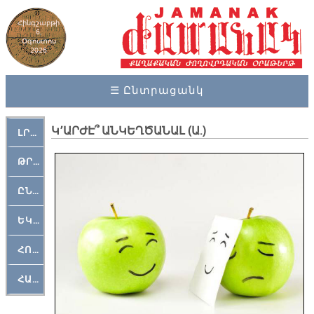
Հինգշաբթի
6,
Օգոստոս
2026
☰ Ընտրացանկ
Կ՚ԱՐԺԷ՞ ԱՆԿԵՂԾԱՆԱԼ (Ա.)
ԼՐԱՀՈՍ
ԹՐՔԱՀԱՅ ԿԵԱՆՔ
ԸՆԿԵՐԱՄՇԱԿՈՒԹԱՅԻՆ
ԵԿԵՂԵՑԱԿԱՆ
ՀՈԳԵՄՏԱՒՈՐ
ՀԱՐԹԱԿ