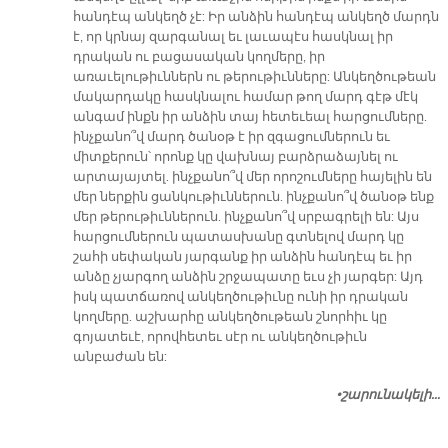
հանդէպ անկեղծ չէ: Իր անձին հանդէպ անկեղծ մարդն
է, որ կրնայ զարգանալ եւ լաւապէս հասկնալ իր
դրական ու բացասական կողմերը, իր
առաւելութիւններն ու թերութիւնները: Անկեղծութեան
մակարդակը հասկնալու համար թող մարդ գէթ մէկ
անգամ ինքն իր անձին տայ հետեւեալ հարցումները.
ինչքանո՞վ մարդ ծանօթ է իր զգացումներուն եւ
միտքերուն՝ որոնք կը վախնայ բարձրաձայնել ու
արտայայտել. ինչքանո՞վ մեր որոշումները հայելին են
մեր ներքին ցանկութիւններուն. ինչքանո՞վ ծանօթ ենք
մեր թերութիւններուն. ինչքանո՞վ սրբագրելի են: Այս
հարցումներուն պատասխանը գտնելով մարդ կը
շահի սեփական յարգանք իր անձին հանդէպ եւ իր
անձը չյարգող անձին շրջապատը եւս չի յարգեր: Այդ
իսկ պատճառով անկեղծութիւնը ունի իր դրական
կողմերը. աշխարհը անկեղծութեան շնորհիւ կը
գոյատեւէ, որովհետեւ սէր ու անկեղծութիւն
անբաժան են:
•շարունակելի…