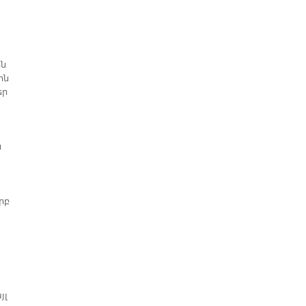
ին
ին
եր
ն
րբ
յլ