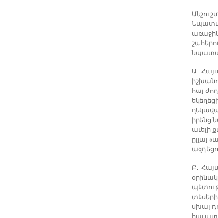
Անշուշտ
Նպատակ
առաջին 
շահերու
նպատակ
Ա.- Հայ
իշխանու
հայ ժո
եկեղեցի
ղեկավար
իրենց 
աւելի 
ըլլայ «
ազդեցու
Բ.- Հա
օրինակ
պետութ
տեսերի
սխալ դո
հաւատա