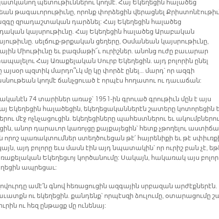
պատկանող պետութիւններու կողմէ. Հայ Եկեղեցին հալածեց
ան թագաւորութիւնը, որոնք փորձեցին վերացնել Քրիստոնէութիւ
 ազգը զրադաշտական դարձնել: Հայ Եկեղեցին հալածեց
դական կայսրութիւնը. Հայ Եկեղեցին հալածեց Արաբական
յութիւնը. սելճուք-թրքական ցեղերը, Օսմանեան կայսրութիւնը,
ային Միութիւնը եւ բազմաթի՜ւ ուրիշներ. անոնց ուժը բաւարար
ապալելու Հայ Առաքելական Սուրբ Եկեղեցին. այդ բոլորին ընել
 այսօր պզտիկ մարդո՞ւկ մը կը փորձէ ընել... մարդ՝ որ ազգի
սնութեան կողմէ ճանչցուած է որպէս հողատու ու դաւաճան:
ականէն 74 տարիներ առաջ՝ 1951-ին գրուած գրութիւն մըն է այս
«Հայ Եկեղեցին հալածեցին, եկեղեցականներէն շատերը կոտորեցին 
րու մէջ ոչնչացուցին. եկեղեցիները պահեստներու եւ ակումբներո
ցին, անոր դարաւոր կառոյցը քայքայեցին՝ հետք չթողելու աստիճա
ին որոշ պառակտումներ ստեղծուեցան թէ՛ հայրենիքի եւ թէ սփիւռք
կայն, այդ բոլորը եւս մասն էին այդ նպատակին՝ որ ուրիշ բան չէ, եթ
 Առաքելական Եկեղեցւոյ կործանումը: Սակայն, հակառակ այս բոլոր
եղեցին ապրեցաւ:
ղովուրդը ամէ՛ն գնով հեռացուցին ազգային սրբազան արժէքներէն.
աւատքն ու եկեղեցին. քանդենք՝ որպէսզի ձուլումը, օտարացումը 
իւրին ու հեզ ընթացք մը ունենայ: