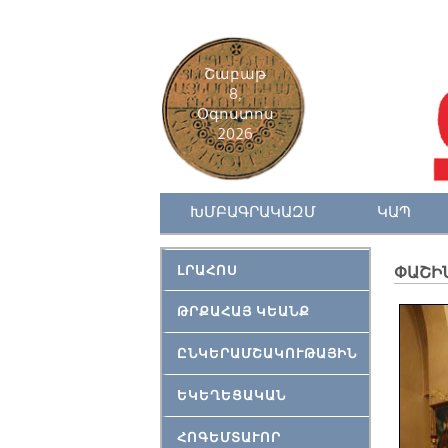
Շաբաթ
8,
Օգոստոս
2026
ԽՄԲԱԳՐԱԿԱԶՄ
ԿԱՊ
ԼՐԱՀՈՍ
ՓԱՇԻՆ
ԹՐՔԱՀԱՅ ԿԵԱՆՔ
ԸՆԿԵՐԱՄՇԱԿՈՒԹԱՅԻՆ
ԵԿԵՂԵՑԱԿԱՆ
ՀՈԳԵՄՏԱՒՈՐ