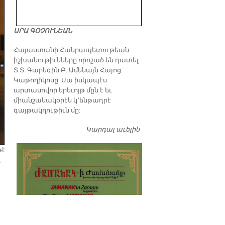
ԱՐԱ ԳՕՉՈՒՆԵԱՆ
​Հայաստանի Հանրապետութեան
իշխանութիւնները որոշած են դատել
Տ.Տ. Գարեգին Բ. Ամենայն Հայոց
Կաթողիկոսը: Սա իսկապէս
արտասովոր երեւոյթ մըն է եւ
միանշանակօրէն կ՚ենթադրէ
գայթակղութիւն մը:
Կարդալ աւելին
Դատել…
թէ
,