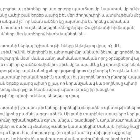
, բոլորս ալ գիտենք, որ այդ բոլորը պատճառ մը, նպատակ մը ունի:
ը աւելի քան երբեք պարզ է եւ մեր ժողովուրդի պատմութեան մէջ
անգամ չէ՛, որ նման անձեր կը յայտնուին եւ իրենց սեփական
ն համար կ՚ուզեն եկեղեցին «ձեռք ձգել»։ Փաշինեանի հիմնական
ները մեր կարծիքով հետեւեալներն են.-
աստանի ներկայ իշխանութիւնները եկեղեցւոյ վրայ ո՛չ մէկ
թիւն ունին. Եկեղեցին եւ պետութիւնը անկախ ձեւով կը գործեն եւ
ղովուրդին մօտ՝ մանաւանդ սահմանադրական որոշ օրէնքներով ալ
ն ունի որոշ անձեռնմխելիութիւն մը եւ այս մէկը կը վրդովէ մեր ներ
ութիւնը. այժմ անոնք «նոր կաթողիկոս» մը ընտրել կ՚ուզեն եւ եթէ
նպատակը իրականութիւն դառնայ եւ յաջողին նոր մը ընտրել՝ ապ
քան երբեք պարզ պիտի ըլլայ, որ նորանշանակ կաթողիկոսը պիտի
անոնց մարդ»ը եւ հետեւաբար պետութիւնը իր խօսքն ու
թիւնը պիտի ունենայ եկեղեցւոյ վրայ:
յաստանի իշխանութիւնները փորձեցին «նորաձեւ» պետութիւններո
ով կրօնը բաժնել ազգութենէն. Մի քանի տարիներ առաջ երբ ներկա
իւնը իշխանութեան գլուխ անցաւ՝ բազմաթի՜ւ աղանդաւորական
զներ ու ծածուկ «ծանուցումներ» կատարեցին: Սակայն, իրենց հաշ
ւրս եկաւ. հայ ժողովուրդը (որ գրեթէ ամէն բանի կոյր աչքով կը
յ ու կը հետեւի) աղանդաւորական շարժումներն ու կրօնի դէմ