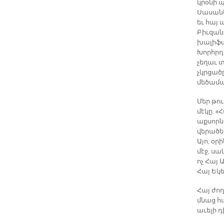
կրօնի 
Սասանե
եւ հայ
Բիւզան
խալիֆա
Խորհրդ
չեղաւ տ
չկրցածը
մեծամա
Մեր թու
մէկը. 
աքսորնե
վերածե
Այո, օր
մէջ, սա
ոչ Հայ
Հայ Եկ
Հայ ժո
մնաց հ
աւելի դ