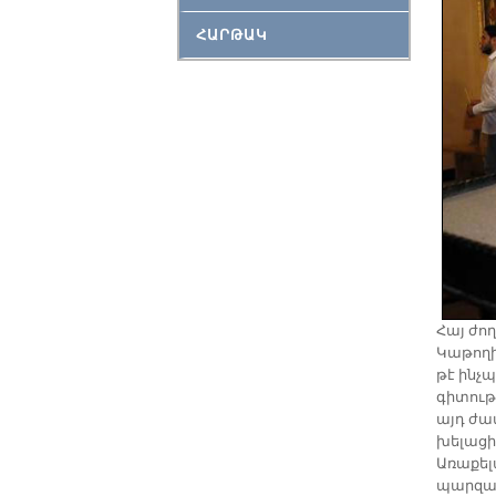
ՀԱՐԹԱԿ
Հայ ժող
Կաթողիկ
թէ ինչ
գիտութի
այդ ժամ
խելացի 
Առաքել
պարզապ