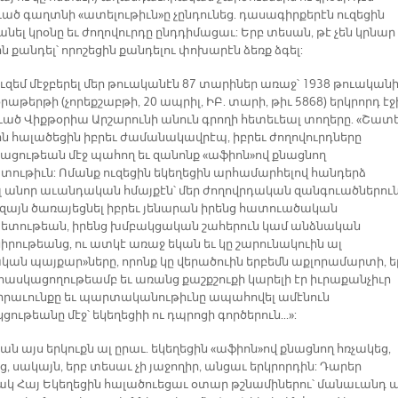
ւած գաղտնի «ատելութիւն»ը չընդունեց. դասագիրքերէն ուզեցին
անել կրօնը եւ ժողովուրդը ընդդիմացաւ: Երբ տեսան, թէ չեն կրնար
ն քանդել՝ որոշեցին քանդելու փոխարէն ձեռք ձգել:
ուզեմ մէջբերել մեր թուականէն 87 տարիներ առաջ՝ 1938 թուական
օրաթերթի (չորեքշաբթի, 20 ապրիլ, ԻԲ. տարի, թիւ 5868) երկրորդ էջ
շուած Վիքթօրիա Արշարունի անուն գրողի հետեւեալ տողերը. «Շատ
ին հալածեցին իբրեւ ժամանակավրէպ, իբրեւ ժողովուրդները
ացութեան մէջ պահող եւ զանոնք «աֆիոն»ով քնացնող
ութիւն: Ոմանք ուզեցին եկեղեցին արհամարհելով հանդերձ
լ անոր աւանդական հմայքէն՝ մեր ժողովրդական զանգուածներու
ւ զայն ծառայեցնել իբրեւ յենարան իրենց հատուածական
տութեան, իրենց խմբակցական շահերուն կամ անձնական
րութեանց, ու ատկէ առաջ եկան եւ կը շարունակուին ալ
կան պայքար»ները, որոնք կը վերածուին երբեմն աքլորամարտի, ե
 հասկացողութեամբ եւ առանց քաշքշուքի կարելի էր իւրաքանչիւր
 իրաւունքը եւ պարտականութիւնը ապահովել ամէնուն
ութեանը մէջ՝ եկեղեցիի ու դպրոցի գործերուն...»:
ն այս երկուքն ալ ըրաւ. եկեղեցին «աֆիոն»ով քնացնող հռչակեց,
, սակայն, երբ տեսաւ չի յաջողիր, անցաւ երկրորդին: Դարեր
ակ Հայ Եկեղեցին հալածուեցաւ օտար թշնամիներու՝ մանաւանդ ա