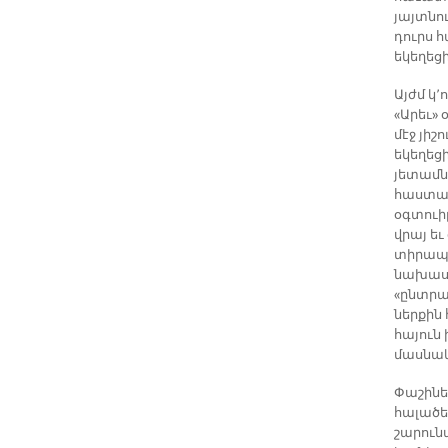
յայտնո
դուրս հ
եկեղեցի
Այժմ կ՚
«Արեւ» 
մէջ յի
եկեղեց
յետամն
հաստատ
օգտուի
վրայ ե
տիրապե
նախասի
«ընտրա
ներքին
հայուն
մասնակց
Փաշինեա
հալածեց
շարուն