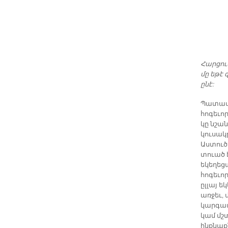
Հարցու
մը եթէ 
ընէ:
Պատաս
հոգեւո
կը նշա
կուսակ
Աստուծո
տուած 
եկեղեց
հոգեւո
ըլլայ 
առջեւ,
կարգապ
կամ մշ
ինքնաք