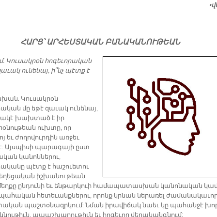
•վ
ՀԱՐՑ՝ ԱՐՀԵՍՏԱԿԱՆ ԲԱՆԱԿԱՆՈՒԹԵԱՆ
մ. Կուսակրօն հոգեւորական
զաւակ ունենայ, ի՞նչ պէտք է
խան. Կուսակրօն
րական մը եթէ զաւակ ունենայ,
նակէ խախտած է իր
րօնութեան ուխտը, որ
յ եւ ժողովուրդին առջեւ
է: Այսպիսի պարագայի ըստ
ական կանոններու,
րականը պէտք է հաշուետու
եկեղեցական իշխանութեան
 մեղքը ընդունի եւ ենթարկուի համապատասխան կանոնական կա
ահական հետեւանքներու, որոնք կրնան ներառել ժամանակաւո
տական պաշտօնազրկում: Նման իրավիճակ նաեւ կը պահանջէ խո
ննութիւն, ապաշխարութիւն եւ հոգեւոր վերականգնում: