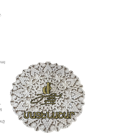
.
կայ
ա
ւ
յ
իւը