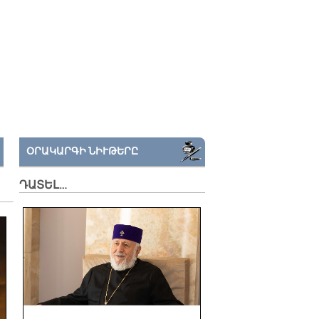
ՕՐԱԿԱՐԳԻ ՆԻՒԹԵՐԸ
ԴԱՏԵԼ…