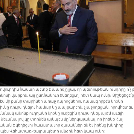
ովուրդին համար պէտք է պարզ ըլլայ, որ պետութեան խնդիրը ո՛չ 
ոսի վարքին, այլ ընդհանուր եկեղեցւոյ հետ կապ ունի։ Յիշեցեցէ՛ք
պէս մի քանի տարիներ առաջ դպրոցներու դասագիրքէն կրօնի
ւնը դուրս դնելու համար կը պայքարէին, չյաջողեցան, որովհետեւ
անակ անոնք ուղղակի կրօնը ուզեցին դուրս դնել. այժմ աւելի
ձեւանալով կը փորձեն այնպէս մը ներկայանալ, որ իրենք Հայ
ական Եկեղեցւոյ հաւատաւոր զաւակներ են եւ իրենց խնդիրը
էս Վեհափառ Հայրապետի անձին հետ կապ ունի: