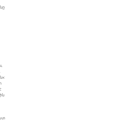
նը
եւ
ւ
ն»:
ի
է
ին
շատ