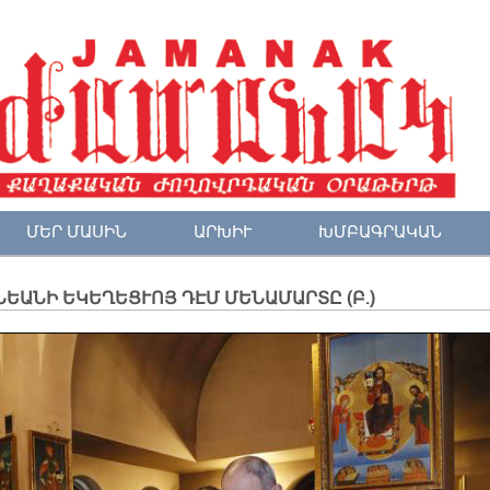
ՄԵՐ ՄԱՍԻՆ
ԱՐԽԻՒ
ԽՄԲԱԳՐԱԿԱՆ
ԵԱՆԻ ԵԿԵՂԵՑՒՈՅ ԴԷՄ ՄԵՆԱՄԱՐՏԸ (Բ.)