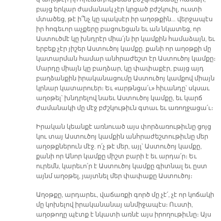
բայց երկար ժամանակ չէր կրցած բժշկուիլ, ուստի
մտածեց, թէ ի՞նչ կը պակսէր իր աղօթքին… վերջապէս
իր հոգեւոր աչքերը բացուեցան եւ ան նկատեց, որ
Աստուծմէ կը խնդրէր միա՛յն իր կամքին համաձայն, եւ
երբեք չէր յիշեր Աստուծոյ կամքը. քանի որ աղօթքի մը
կատարման համար անհրաժեշտ էր Աստուծոյ կամքը։
Մարդը միայն կը բաղձար, կը փափաքէր, բայց այդ
բաղձանքին իրականացումը Աստուծոյ կամքով միայն
կրնար կատարուեր։ Եւ «արթնցա՛ւ» հիւանդը՝ սկսաւ
աղօթել՝ խնդրելով նաեւ Աստուծոյ կամքը, եւ կարճ
ժամանակի մը մէջ բժշկութիւն գտաւ եւ առողջացա՛ւ։
Իրական կեանքէ առնուած այս փորձառութիւնը ցոյց
կու տայ Աստուծոյ կամքին անհրաժեշտութիւնը մեր
աղօթքներուն մէջ. ո՛չ թէ մեր, այլ՝ Աստուծոյ կամքը,
քանի որ Անոր կամքը միշտ բարի է եւ արդա՛ր։ Եւ
ուրեմն, կարեւո՛ր է Աստուծոյ կամքը գիտնալ եւ ըստ
այնմ աղօթել, յայտնել մեր փափաքը Աստուծոյ։
Աղօթքը, արդարեւ, վաճառքի գործ մը չէ՛, չէ որ կոճակի
մը կոխելով իրականանայ անմիջապէս։ Ուստի,
աղօթողը պէտք է նկատի առնէ այս իրողութիւնը։ Այս