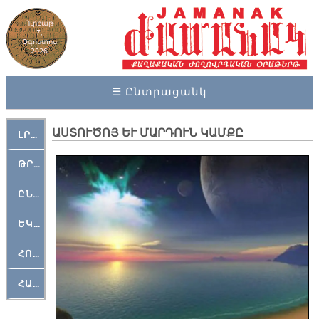
Ուրբաթ
7,
Օգոստոս
2026
☰ Ընտրացանկ
ԱՍՏՈՒԾՈՅ ԵՒ ՄԱՐԴՈՒՆ ԿԱՄՔԸ
ԼՐԱՀՈՍ
ԹՐՔԱՀԱՅ ԿԵԱՆՔ
ԸՆԿԵՐԱՄՇԱԿՈՒԹԱՅԻՆ
ԵԿԵՂԵՑԱԿԱՆ
ՀՈԳԵՄՏԱՒՈՐ
ՀԱՐԹԱԿ