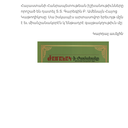
​Հայաստանի Հանրապետութեան իշխանութիւնները
որոշած են դատել Տ.Տ. Գարեգին Բ. Ամենայն Հայոց
Կաթողիկոսը: Սա իսկապէս արտասովոր երեւոյթ մըն
է եւ միանշանակօրէն կ՚ենթադրէ գայթակղութիւն մը:
Կարդալ աւելին
Դ