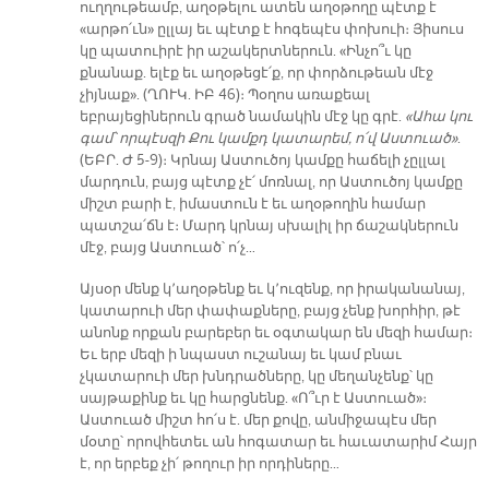
ուղղութեամբ, աղօթելու ատեն աղօթողը պէտք է
«արթո՛ւն» ըլլայ եւ պէտք է հոգեպէս փոխուի։ Յիսուս
կը պատուիրէ իր աշակերտներուն. «Ինչո՞ւ կը
քնանաք. ելէք եւ աղօթեցէ՛ք, որ փորձութեան մէջ
չիյնաք». (ՂՈՒԿ. ԻԲ 46)։ Պօղոս առաքեալ
եբրայեցիներուն գրած նամակին մէջ կը գրէ.
«Ահա կու
գամ՝ որպէսզի Քու կամքդ կատարեմ, ո՛վ Աստուած»
.
(ԵԲՐ. Ժ 5-9)։ Կրնայ Աստուծոյ կամքը հաճելի չըլլալ
մարդուն, բայց պէտք չէ՛ մոռնալ, որ Աստուծոյ կամքը
միշտ բարի է, իմաստուն է եւ աղօթողին համար
պատշա՛ճն է։ Մարդ կրնայ սխալիլ իր ճաշակներուն
մէջ, բայց Աստուած՝ ո՛չ…
Այսօր մենք կ՚աղօթենք եւ կ՚ուզենք, որ իրականանայ,
կատարուի մեր փափաքները, բայց չենք խորհիր, թէ
անոնք որքան բարեբեր եւ օգտակար են մեզի համար։
Եւ երբ մեզի ի նպաստ ուշանայ եւ կամ բնաւ
չկատարուի մեր խնդրածները, կը մեղանչենք՝ կը
սայթաքինք եւ կը հարցնենք. «Ո՞ւր է Աստուած»։
Աստուած միշտ հո՛ս է. մեր քովը, անմիջապէս մեր
մօտը՝ որովհետեւ ան հոգատար եւ հաւատարիմ Հայր
է, որ երբեք չի՛ թողուր իր որդիները…