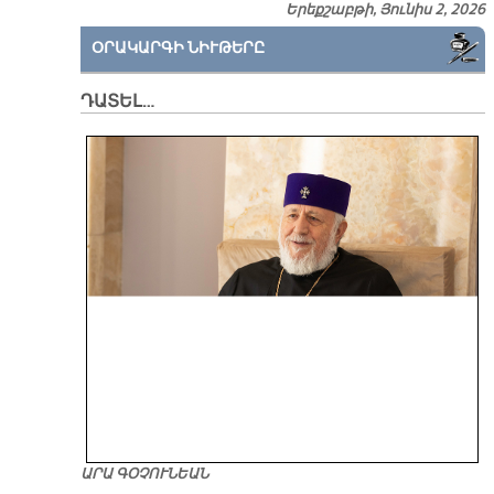
Երեքշաբթի, Յունիս 2, 2026
ՕՐԱԿԱՐԳԻ ՆԻՒԹԵՐԸ
ԴԱՏԵԼ…
ԱՐԱ ԳՕՉՈՒՆԵԱՆ