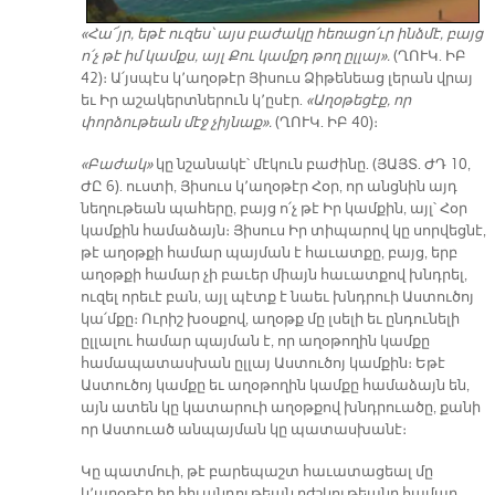
«Հա՜յր, եթէ ուզես՝ այս բաժակը հեռացո՛ւր ինձմէ, բայց
ո՛չ թէ իմ կամքս, այլ Քու կամքդ թող ըլլայ».
(ՂՈՒԿ. ԻԲ
42)։ Ա՛յսպէս կ՚աղօթէր Յիսուս Ձիթենեաց լերան վրայ
եւ Իր աշակերտներուն կ՚ըսէր.
«Աղօթեցէք, որ
փորձութեան մէջ չիյնաք».
(ՂՈՒԿ. ԻԲ 40)։
«Բաժակ»
կը նշանակէ՝ մէկուն բաժինը. (ՅԱՅՏ. ԺԴ 10,
ԺԸ 6). ուստի, Յիսուս կ՚աղօթէր Հօր, որ անցնին այդ
նեղութեան պահերը, բայց ո՛չ թէ Իր կամքին, այլ՝ Հօր
կամքին համաձայն։ Յիսուս Իր տիպարով կը սորվեցնէ,
թէ աղօթքի համար պայման է հաւատքը, բայց, երբ
աղօթքի համար չի բաւեր միայն հաւատքով խնդրել,
ուզել որեւէ բան, այլ պէտք է նաեւ խնդրուի Աստուծոյ
կա՛մքը։ Ուրիշ խօսքով, աղօթք մը լսելի եւ ընդունելի
ըլլալու համար պայման է, որ աղօթողին կամքը
համապատասխան ըլլայ Աստուծոյ կամքին։ Եթէ
Աստուծոյ կամքը եւ աղօթողին կամքը համաձայն են,
այն ատեն կը կատարուի աղօթքով խնդրուածը, քանի
որ Աստուած անպայման կը պատասխանէ։
Կը պատմուի, թէ բարեպաշտ հաւատացեալ մը
կ՚աղօթէր իր հիւանդութեան բժշկութեանը համար,