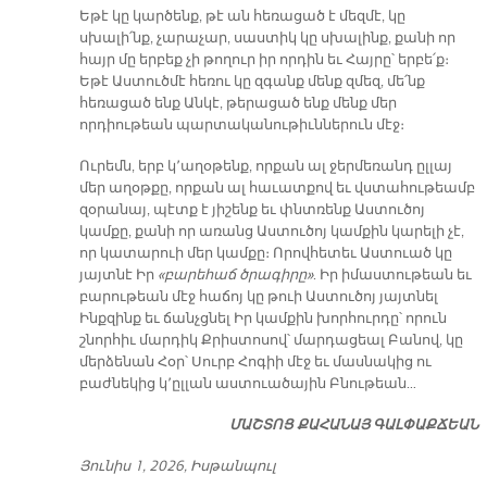
Եթէ կը կարծենք, թէ ան հեռացած է մեզմէ, կը
սխալի՛նք, չարաչար, սաստիկ կը սխալինք, քանի որ
հայր մը երբեք չի թողուր իր որդին եւ Հայրը՝ երբե՛ք։
Եթէ Աստուծմէ հեռու կը զգանք մենք զմեզ, մե՛նք
հեռացած ենք Անկէ, թերացած ենք մենք մեր
որդիութեան պարտականութիւններուն մէջ։
Ուրեմն, երբ կ՚աղօթենք, որքան ալ ջերմեռանդ ըլլայ
մեր աղօթքը, որքան ալ հաւատքով եւ վստահութեամբ
զօրանայ, պէտք է յիշենք եւ փնտռենք Աստուծոյ
կամքը, քանի որ առանց Աստուծոյ կամքին կարելի չէ,
որ կատարուի մեր կամքը։ Որովհետեւ Աստուած կը
յայտնէ Իր
«բարեհաճ ծրագիրը»
. Իր իմաստութեան եւ
բարութեան մէջ հաճոյ կը թուի Աստուծոյ յայտնել
Ինքզինք եւ ճանչցնել Իր կամքին խորհուրդը՝ որուն
շնորհիւ մարդիկ Քրիստոսով՝ մարդացեալ Բանով, կը
մերձենան Հօր՝ Սուրբ Հոգիի մէջ եւ մասնակից ու
բաժնեկից կ՚ըլլան աստուածային Բնութեան…
ՄԱՇՏՈՑ ՔԱՀԱՆԱՅ ԳԱԼՓԱՔՃԵԱՆ
Յունիս 1, 2026, Իսթանպուլ