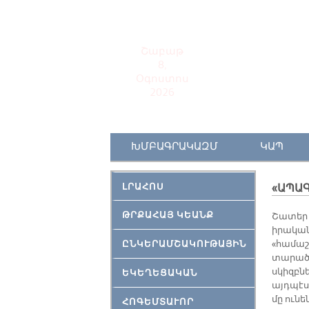
Շաբաթ
8,
Օգոստոս
2026
ԽՄԲԱԳՐԱԿԱԶՄ
ԿԱՊ
ԼՐԱՀՈՍ
«ԱՊԱ
ԹՐՔԱՀԱՅ ԿԵԱՆՔ
Շատեր կ
իրական
ԸՆԿԵՐԱՄՇԱԿՈՒԹԱՅԻՆ
«համաշ
տարածո
սկիզբն
ԵԿԵՂԵՑԱԿԱՆ
այդպէս
մը ուն
ՀՈԳԵՄՏԱՒՈՐ