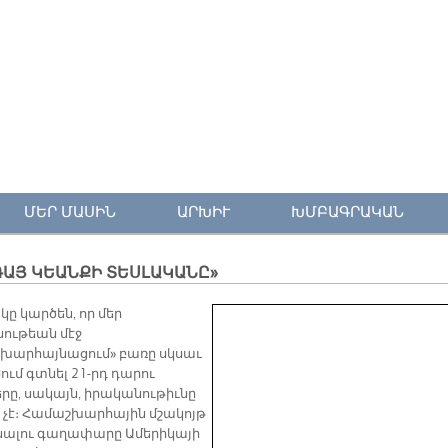
ՄԵՐ ՄԱՍԻՆ
ԱՐԽԻՒ
ԽՄԲԱԳՐԱԿԱՆ
ԳԱՅ ԿԵԱՆՔԻ ՏԵՍԼԱԿԱՆԸ»
ը կարծեն, որ մեր
ութեան մէջ
խարհայնացում» բառը սկսաւ
ւմ գտնել 21-րդ դարու
երը, սակայն, իրականութիւնը
 չէ։ Համաշխարհային մշակոյթ
ենալու գաղափարը Ամերիկայի