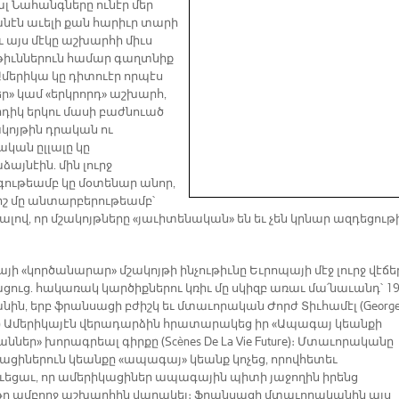
լ Նահանգները ունէր մեր
նէն աւելի քան հարիւր տարի
ւ այս մէկը աշխարհի միւս
իւններուն համար գաղտնիք
 Ամերիկա կը դիտուէր որպէս
ր» կամ «երկրորդ» աշխարհ,
րդիկ երկու մասի բաժնուած
ակոյթին դրական ու
կան ըլլալը կը
այնէին. մին լուրջ
ութեամբ կը մօտենար անոր,
րիշ մը անտարբերութեամբ՝
լով, որ մշակոյթները «յաւիտենական» են եւ չեն կրնար ազդեցութ
յի «կործանարար» մշակոյթի ինչութիւնը Եւրոպայի մէջ լուրջ վէճե
ցուց. հակառակ կարծիքներու կռիւ մը սկիզբ առաւ մա՛նաւանդ՝ 1
նին, երբ ֆրանսացի բժիշկ եւ մտաւորական Ժորժ Տիւհամէլ (Georg
l) Ամերիկայէն վերադարձին հրատարակեց իր «Ապագայ կեանքի
ներ» խորագրեալ գիրքը (Scènes De La Vie Future)։ Մտաւորականը
ացիներուն կեանքը «ապագայ» կեանք կոչեց, որովհետեւ
ւեցաւ, որ ամերիկացիներ ապագային պիտի յաջողին իրենց
թը ամբողջ աշխարհին վարակել։ Ֆրանսացի մտաւորականին այս