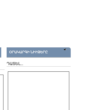
ՕՐԱԿԱՐԳԻ ՆԻՒԹԵՐԸ
ԴԱՏԵԼ…