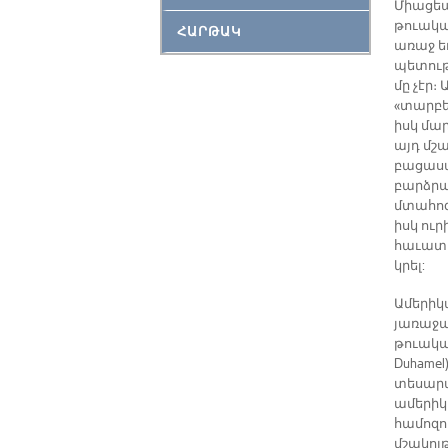
Միացեա
թուակա
ՀԱՐԹԱԿ
առաջ ե
պետութ
մը չէր։
«տարբե
իսկ մա
այդ մշ
բացասա
բարձրաձ
մտահոգ
իսկ ու
հաւատա
կրել:
Ամերիկա
յառաջա
թուակա
Duhame
տեսարան
ամերիկ
համոզո
մշակոյ