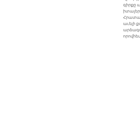
գիրքը 
իտալերէ
Հրատար
աւելի 
արձագա
որովհետ
Ամերիկա
քննադա
ուսում
ու համ
Ի դէպ, 
միտում
այս միտ
բարձրաձ
Ամերիկա
առանց 
կանխազ
Ի սկզբա
բաց կը 
որովհե
տարիներ