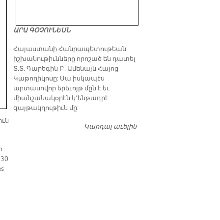
ԱՐԱ ԳՕՉՈՒՆԵԱՆ
​Հայաստանի Հանրապետութեան
իշխանութիւնները որոշած են դատել
Տ.Տ. Գարեգին Բ. Ամենայն Հայոց
Կաթողիկոսը: Սա իսկապէս
արտասովոր երեւոյթ մըն է եւ
միանշանակօրէն կ՚ենթադրէ
գայթակղութիւն մը:
իւն
Կարդալ աւելին
Դատել…
ր
930
es