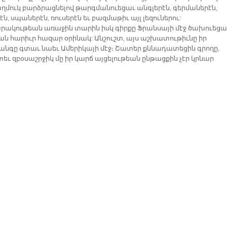
աղմուկ բարձրացնելով թարգմանուեցաւ անգլերէն, գերմաներէն,
ն, սպաներէն, ռուսերէն եւ բազմաթիւ այլ լեզուներու:
ակութեան առաջին տարին իսկ գիրքը Ֆրանսայի մէջ ծախուեցա
քան հարիւր հազար օրինակ: Անշուշտ, այս աշխատութիւնը իր
նգը գտաւ նաեւ Ամերիկայի մէջ։ Շատեր քննադատեցին գրողը,
եւ զբօսաշրջիկ մը իր կարճ այցելութեան ընթացքին չէր կրնար
յի կեանքը լաւագոյնս ուսումնասիրել եւ անոր շուրջ
տական գիրք մը հրատարակել։ Ժողովուրդի մը քաղաքակրթութի
նասիրելը իր մէջ պարտի ներառել պատմութիւնը, աւանդութիւններ
ոզումները, ինչ որ կը կազմեն հասարակութեան իմացական աշխար
բացորոշ է, որ Ժորժ Տիւհամէլ Ամերիկայի կեանքը ներկայացնելէ աւ
 ունէր վարկաբեկել ու քննադատել Ամերիկայի քաղաքակրթութիւն
ումը կարելի է հասկնալ իր հարցազրոյցներէն մէկուն մէջ
այնած հետեւեալ միտքէն. «Ի դէպ, ես այս բոլորը ըսելու համար
 երթալու կարիքը չունէի։ Կրնայի գիրքիս մեծ մասը գրել նոյնիսկ
Փարիզէն դուրս գալու. առանց Ամերիկան տեսնելու կրնայի
գալ ամերիկեան քաղաքակրթութիւնը»:
նէ պարզ էր, որ հեղինակը չի սիրեր Ամերիկան։ Ան այս մէկը բացէ ի
յայտնէ իր գիրքին մէջ ըսելով. «Ես այլեւս Ամերիկան չեմ սիրեր,
տեւ այդտեղ մարդը կը փոխարինուի մեքենայով»։ Տարօրինակ է, որ
 առաջ լրջօրէն կը տեսնէր այս վտանգը, որ մենք մեր օրերուն