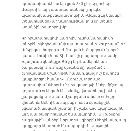
պատասխանեն աւելի քան 250 ընթերցողներ։
Աւարտին, այդ պատասխանները որպէս
պատասխան-քննադատութիւն «Ապագայ կեանքի
տեսարաններ» աշխատութեան՝ լոյս կը տեսնէ
առանձին հատորով մը:
Կը հրատարակուի կաթոլիկ ուսումնարանի մը
տնօրէն եկեղեցականի պատասխանը. «Եւրոպա՞, թէ
Ամերիկա.- հարցը այժմէական է: Հարցում մը, որմէ
կախում ունի Ժորժ Տիւհամէլի բացատրութեամբ
«վաղուան կեանքը»: Ճի՛շդ է, թէ ամերիկեան
քաղաքակրթութիւնը վտանգ մը դարձած է
եւրոպական մշակոյթին համար, բայց ուշ է արդէն
պայքարելու համար»։ Անշուշտ, տրուած
պատասխաններուն մէջ հակասութիւններ մի՛շտ ալ
գոյութիւն ունեցած են. ոմանք վստահելով իրենց
քաղաքակրթութեան, մշակոյթին անմեռ ու հզօր
վիճակին, Ամերիկան երբեք որպէս վտանք չեն
նկատած, սակայն շատեր՝ ինչպէս այս պարագային
այդ պայքարը որակած են ապարդիւն։ Այլ խօսքով՝
բազմաթի՜ւ անձեր՝ ներառեալ գիրքին հեղինակը, այդ
պայքարը նկատած են ապարդիւն։ Կաթոլիկ