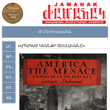
Ուրբաթ
7,
Օգոստոս
2026
☰ Ընտրացանկ
«ԱՊԱԳԱՅ ԿԵԱՆՔԻ ՏԵՍԼԱԿԱՆԸ»
ԼՐԱՀՈՍ
ԹՐՔԱՀԱՅ ԿԵԱՆՔ
ԸՆԿԵՐԱՄՇԱԿՈՒԹԱՅԻՆ
ԵԿԵՂԵՑԱԿԱՆ
ՀՈԳԵՄՏԱՒՈՐ
ՀԱՐԹԱԿ