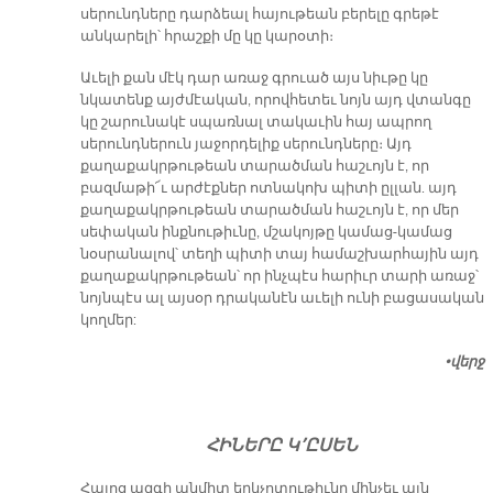
սերունդները դարձեալ հայութեան բերելը գրեթէ
անկարելի՝ հրաշքի մը կը կարօտի։
Աւելի քան մէկ դար առաջ գրուած այս նիւթը կը
նկատենք այժմէական, որովհետեւ նոյն այդ վտանգը
կը շարունակէ սպառնալ տակաւին հայ ապրող
սերունդներուն յաջորդելիք սերունդները։ Այդ
քաղաքակրթութեան տարածման հաշւոյն է, որ
բազմաթի՜ւ արժէքներ ոտնակոխ պիտի ըլլան. այդ
քաղաքակրթութեան տարածման հաշւոյն է, որ մեր
սեփական ինքնութիւնը, մշակոյթը կամաց-կամաց
նօսրանալով՝ տեղի պիտի տայ համաշխարհային այդ
քաղաքակրթութեան՝ որ ինչպէս հարիւր տարի առաջ՝
նոյնպէս ալ այսօր դրականէն աւելի ունի բացասական
կողմեր:
•​վերջ
ՀԻՆԵՐԸ Կ՚ԸՍԵՆ
Հայոց
ազգի անմիտ երկչոտութիւնը մինչեւ այն