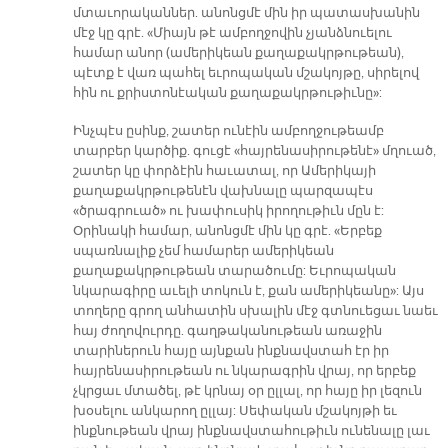
մտաւորականներ. անոնցմէ մին իր պատասխանին
մէջ կը գրէ. «Միայն թէ ամբողջովին չյանձնուելու
համար անոր (ամերիկեան քաղաքակրթութեան),
պէտք է վառ պահել եւրոպական մշակոյթը, սիրելով
հին ու քրիստոնէական քաղաքակրթութիւնը»:
Ինչպէս ըսինք, շատեր ունէին ամբողջութեամբ
տարբեր կարծիք. գուցէ «հայրենասիրութենէ» մղուած,
շատեր կը փորձէին հաւատալ, որ Ամերիկայի
քաղաքակրթութենէն վախնալը պարզապէս
«ծրագրուած» ու խափուսիկ իրողութիւն մըն է:
Օրինակի համար, անոնցմէ մին կը գրէ. «Երբեք
սպառնալիք չեմ համարեր ամերիկեան
քաղաքակրթութեան տարածումը: Եւրոպական
նկարագիրը աւելի տոկուն է, քան ամերիկեանը»: Այս
տողերը գրող անհատին սխալին մէջ գտնուեցաւ նաեւ
հայ ժողովուրդը. գաղթականութեան առաջին
տարիներուն հայը այնքան ինքնավստահ էր իր
հայրենասիրութեան ու նկարագրին վրայ, որ երբեք
չկրցաւ մտածել, թէ կրնայ օր ըլլալ, որ հայը իր լեզուն
խօսելու անկարող ըլլայ: Սեփական մշակոյթի եւ
ինքնութեան վրայ ինքնավստահութիւն ունենալը լաւ