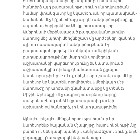
ուսումնարանի տնօրէնը ապարդիւն նկատելով
հանդերձ այդ քաղաքակրթութիւնը մարդկութեան
համար վտանգաւոր կը նկատէր. ան իր պատասխան-
նամակին մէջ կ՚ըսէ. «Բայց արդէն անգործութիւնը կը
սպառնայ հորիզոնէն»։ Ան կը հաւատար, որ
Ամերիկայի մեքենայացած քաղաքականութիւնը
մարդոց մէջ պիտի մեռցնէ շատ մը արժէքներ, զանոնք
պիտի դատապարտէ անգործութեան: Իր
բացասական կողմերէն անկախ, ամերիկեան
քաղաքակրթութիւնը մարդուն սորվեցուց
աշխատանքի կարեւորութիւնը եւ կատարուած
աշխատանքին դիմաց գնահատուած ըլլալու
կարեւորութիւնը։ Ի դէպ, մինչեւ օրս շատեր այս մէկը
կարեւոր կը նկատեն, որովհետեւ Ամերիկայի մէջ
մարդուժը իր արժանի գնահատանքը կը տեսնէ։
Միջին Արեւելքի մէջ ապրող ու գործող մարդը
ամերիկաբնակ անձէն քառապատիկ աւելի
աշխատելով հանդերձ, չի կրնար յառաջդիմել:
Այնպէս, ինչպէս մենք չկորսուելու համար կը
կարեւորենք հայկական մշակոյթը, հայու ինքնութիւնը
բարձր ու կենդանի պահելու անհրաժեշտութիւնը, նոյն
ընթացքը կ՚առաջարկէին ֆրանսացի