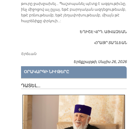
թուրը ջախջախել… Պաշտպանել պէտք է ազգութիւնը,
ինչ միջոցով ալ ըլլայ, եթէ բարոյական ազդեցութեամբ,
եթէ բռնութեամբ, եթէ յեղափոխութեամբ, միայն թէ
հայրենիքը փրկուի…:
ԵՂԻՇԷ ՎՐԴ. ԱՅՎԱԶԵԱՆ
ՀՐԱՅՐ ՏԱՂԼԵԱՆ
Երեւան
Երեքշաբթի, Մայիս 26, 2026
ՕՐԱԿԱՐԳԻ ՆԻՒԹԵՐԸ
ԴԱՏԵԼ…