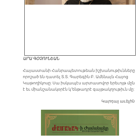
ԱՐԱ ԳՕՉՈՒՆԵԱՆ
​Հայաստանի Հանրապետութեան իշխանութիւնները
որոշած են դատել Տ.Տ. Գարեգին Բ. Ամենայն Հայոց
Կաթողիկոսը: Սա իսկապէս արտասովոր երեւոյթ մըն
է եւ միանշանակօրէն կ՚ենթադրէ գայթակղութիւն մը:
Կարդալ աւելին
Դ