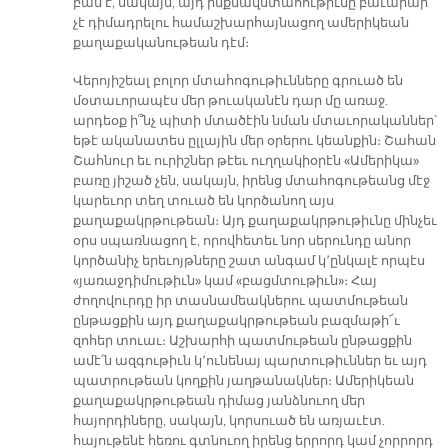
բան է, սակայն, այդ ինքնավստահութիւնը բաւարար
չէ դիմադրելու համաշխարհայնացող ամերիկեան
քաղաքականութեան դէմ։
Վերոյիշեալ բոլոր մտահոգութիւնները գրուած են
մօտաւորապէս մեր թուականէն դար մը առաջ.
արդեօք ի՞նչ պիտի մտածէին նման մտաւորականներ՝
եթէ ականատես ըլլային մեր օրերու կեանքին։ Շահան
Շահնուր եւ ուրիշներ թէեւ ուղղակիօրէն «Ամերիկա»
բառը յիշած չեն, սակայն, իրենց մտահոգութեանց մէջ
կարեւոր տեղ տուած են կործանող այս
քաղաքակրթութեան։ Այդ քաղաքակրթութիւնը մինչեւ
օրս սպառնացող է, որովհետեւ նոր սերունդը անոր
կործանիչ երեւոյթները շատ անգամ կ՚ընկալէ որպէս
«յառաջդիմութիւն» կամ «բացմտութիւն»։ Հայ
ժողովուրդը իր տասնամեակներու պատմութեան
ընթացքին այդ քաղաքակրթութեան բազմաթի՜ւ
զոհեր տուաւ։ Աշխարհի պատմութեան ընթացքին
ամէ՛ն ազգութիւն կ՚ունենայ պարտութիւններ եւ այդ
պատրութեան կողքին յաղթանակներ։ Ամերիկեան
քաղաքակրթութեան դիմաց յանձնուող մեր
հայորդիները, սակայն, կորսուած են առյաւէտ.
հայութենէ հեռու գտնուող իրենց երրորդ կամ չորրորդ