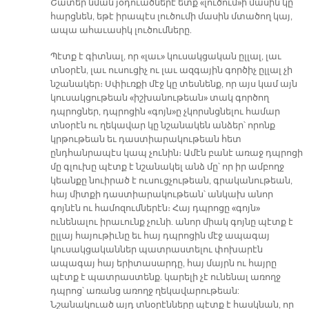
Շատեր նման յօդուածներէ ետք «լուծում»ի մասին կը
հարցնեն, եթէ իրապէս լուծումի մասին մտածող կայ,
ապա ահաւասիկ լուծումները.
Պէտք է գիտնալ, որ «լաւ» կուսակցական ըլլալ, լաւ
տնօրէն, լաւ ուսուցիչ ու լաւ ազգային գործիչ ըլլալ չի
նշանակեր։ Սփիւռքի մէջ կը տեսնենք, որ այս կամ այն
կուսակցութեան «իշխանութեան» տակ գործող
դպրոցներ, դպրոցին «գոյն»ը չկորսնցնելու համար
տնօրէն ու ղեկավար կը նշանակեն անձեր՝ որոնք
կրթութեան եւ դաստիարակութեան հետ
ընդհանրապէս կապ չունին։ Ամէն բանէ առաջ դպրոցի
մը գլուխը պէտք է նշանակել անձ մը՝ որ իր ամբողջ
կեանքը նուիրած է ուսուցչութեան, գրականութեան,
հայ միտքի դաստիարակութեան՝ անկախ անոր
գոյնէն ու համոզումներէն։ Հայ դպրոցը «գոյն»
ունենալու իրաւունք չունի. անոր միակ գոյնը պէտք է
ըլլայ հայութիւնը եւ հայ դպրոցին մէջ ապագայ
կուսակցականներ պատրաստելու փոխարէն
ապագայ հայ երիտասարդը, հայ մայրն ու հայրը
պէտք է պատրաստենք. կարելի չէ ունենալ առողջ
դպրոց՝ առանց առողջ ղեկավարութեան:
Նշանակուած այդ տնօրէնները պէտք է հասկնան, որ