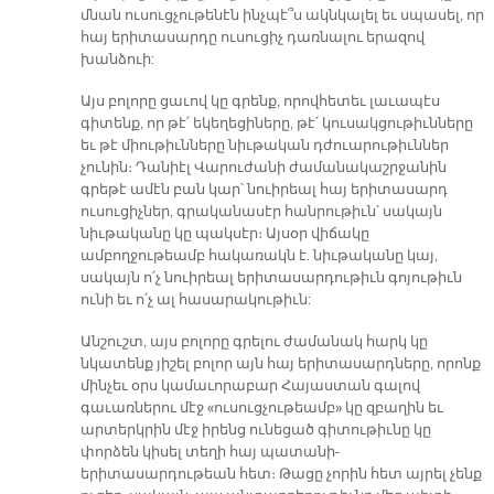
մնան ուսուցչութենէն ինչպէ՞ս ակնկալել եւ սպասել, որ
հայ երիտասարդը ուսուցիչ դառնալու երազով
խանձուի:
Այս բոլորը ցաւով կը գրենք, որովհետեւ լաւապէս
գիտենք, որ թէ՛ եկեղեցիները, թէ՛ կուսակցութիւնները
եւ թէ միութիւնները նիւթական դժուարութիւններ
չունին։ Դանիէլ Վարուժանի ժամանակաշրջանին
գրեթէ ամէն բան կար՝ նուիրեալ հայ երիտասարդ
ուսուցիչներ, գրականասէր հանրութիւն՝ սակայն
նիւթականը կը պակսէր։ Այսօր վիճակը
ամբողջութեամբ հակառակն է. նիւթականը կայ,
սակայն ո՛չ նուիրեալ երիտասարդութիւն գոյութիւն
ունի եւ ո՛չ ալ հասարակութիւն:
Անշուշտ, այս բոլորը գրելու ժամանակ հարկ կը
նկատենք յիշել բոլոր այն հայ երիտասարդները, որոնք
մինչեւ օրս կամաւորաբար Հայաստան գալով
գաւառներու մէջ «ուսուցչութեամբ» կը զբաղին եւ
արտերկրին մէջ իրենց ունեցած գիտութիւնը կը
փորձեն կիսել տեղի հայ պատանի-
երիտասարդութեան հետ։ Թացը չորին հետ այրել չենք