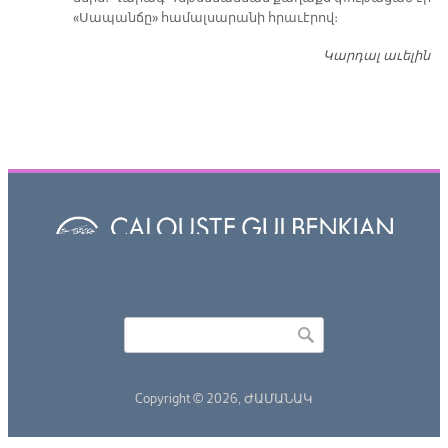
«Սապանճը» համալսարանի հրաւէրով։
Կարդալ աւելին
Պո
այ
առ
ԺԱ
խ
մէ
զր
սփ
պ
Վ
Գ
հ
Որոնել
Search form
Copyright © 2026,
ԺԱՄԱՆԱԿ