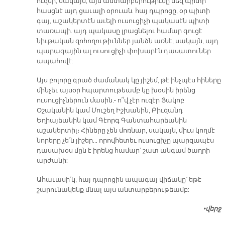
ուզեր, սակայն, այս անտարբերութիւնը մեզ պիտի
հասցնէ այդ ցաւալի օրուան. հայ դպրոցը, օր պիտի
գայ, աշակերտէն աւելի ուսուցիչի պակասէն պիտի
տառապի. այդ պակասը լրացնելու համար գուցէ
նիւթական զոհողութիւններ յանձն առնէ, սակայն, այդ
պարագային ալ ուսուցիչի փոխարէն դասատուներ
ապահովէ:
Այս բոլորը գրած ժամանակ կը յիշեմ, թէ ինչպէս հիները
մինչեւ այսօր հպարտութեամբ կը խօսին իրենց
ուսուցիչներուն մասին.- ո՞վ չէր ուզէր Յակոբ
Օշականին կամ Մուշեղ Իշխանին, Բիւզանդ
Եղիայեանին կամ Գէորգ Գանտահարեանին
աշակերտիլ։ Հիները չեն մոռնար, սակայն, միւս կողմէ
նորերը չե՛ն յիշեր… որովհետեւ ուսուցիչը պարզապէս
դասախօս մըն է իրենց համար՝ շատ անգամ ծաղրի
արժանի:
Ահաւասի՛կ, հայ դպրոցին ապագայ վիճակը՝ եթէ
շարունակենք մնալ այս անտարբերութեամբ:
•​վերջ