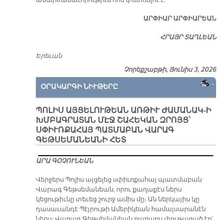
անարժանաւորութիւն հոն փնտռելու է:
ԱՐՓԻԱՐ ԱՐՓԻԱՐԵԱՆ
ՀՐԱՅՐ ՏԱՂԼԵԱՆ
Երեւան
Չորեքշաբթի, Յունիս 3, 2026
ՕՐԱԿԱՐԳԻ ՆԻՒԹԵՐԸ
ՊՈԼԻՍ ԱՅՑԵԼՈՒԹԵԱՆ ԱՌԹԻՒ ԺԱՄԱՆԱԿ-Ի
ԽՄԲԱԳՐԱՏԱՆ ՄԷՋ ՇԱՀԵԿԱՆ ԶՐՈՅՑ՝
ՍՓԻՒՌՔԱՀԱՅ ՊԱՏՄԱԲԱՆ ՎԱՐԱԳ
ԳԵԹՍԵՄԱՆԵԱՆԻ ՀԵՏ
ԱՐԱ ԳՕՉՈՒՆԵԱՆ
Վերջերս Պոլիս այցելեց սփիւռքահայ պատմաբան
Վարագ Գեթսեմանեան, որու քաղաքէս ներս
կեցութիւնը տեւեց շուրջ ամիս մը։ Ան ներկայիս կը
դասաւանդէ Պէյրութի Ամերիկեան համալսարանէն
ներս։ Վարագ Գեթսեմանեան քաղաքս փութացած էր՝