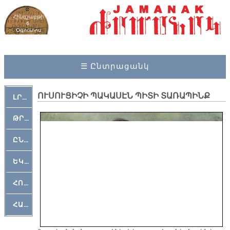
Հինգշաբթի
6,
Օգոստոս
2026
☰ Ընտրացանկ
ՈՒՍՈՒՑԻՉԻ ՊԱԿԱՍԷՆ ՊԻՏԻ ՏԱՌԱՊԻՆՔ
ԼՐԱՀՈՍ
ԹՐՔԱՀԱՅ ԿԵԱՆՔ
ԸՆԿԵՐԱՄՇԱԿՈՒԹԱՅԻՆ
ԵԿԵՂԵՑԱԿԱՆ
ՀՈԳԵՄՏԱՒՈՐ
ՀԱՐԹԱԿ