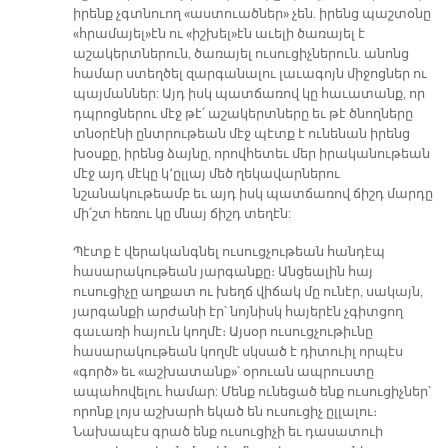
իրենք չգտնուող «աստուածներ» չեն. իրենց պաշտօնը
«հրամայել»էն ու «իշխել»էն աւելի ծառայել է
աշակերտներուն, ծառայել ուսուցիչներուն. անոնց
համար ստեղծել զարգանալու լաւագոյն միջոցներ ու
պայմաններ: Այդ իսկ պատճառով կը հաւատանք, որ
դպրոցներու մէջ թէ՛ աշակերտները եւ թէ ծնողները
տնօրէնի ընտրութեան մէջ պէտք է ունենան իրենց
խօսքը, իրենց ձայնը, որովհետեւ մեր իրականութեան
մէջ այդ մէկը կ՚ըլլայ մեծ ղեկավարներու
նշանակութեամբ եւ այդ իսկ պատճառով ճիշդ մարդը
մի՛շտ հեռու կը մնայ ճիշդ տեղէն:
Պէտք է վերականգնել ուսուցչութեան հանդէպ
հասարակութեան յարգանքը։ Անցեալին հայ
ուսուցիչը աղքատ ու խեղճ վիճակ մը ունէր, սակայն,
յարգանքի արժանի էր՝ նոյնիսկ հայերէն չգիտցող
գաւառի հայուն կողմէ։ Այսօր ուսուցչութիւնը
հասարակութեան կողմէ սկսած է դիտուիլ որպէս
«գործ» եւ «աշխատանք»՝ օրուան ապրուստը
ապահովելու համար: Մենք ունեցած ենք ուսուցիչներ՝
որոնք լոյս աշխարհ եկած են ուսուցիչ ըլլալու։
Նախապէս գրած ենք ուսուցիչի եւ դասատուի