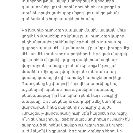
տարբերութեան մասին. մերօրեայ դպրոցները
դասատուներ կը փնտռեն՝ որովհետեւ դպրոցը կը
տեսնեն որպէս շահաբեր միջոց՝ կուսակցութեան
գանձանակը հարստացնելու համար:
Կը խօսինք ուսուցիչի պակասի մասին, սակայն, միւս
կողմէ կը մտածենք, որ կրնայ ըլլալ ուսուցիչի կարիք
ընդհանրապէս չունենանք՝ եթէ սկսինք տառապիլ
դպրոցի պակասէն։ Ականատես կ՚ըլլանք սփիւռքի մէջ
մէկ առ մէկ փակուող դպրոցներուն. եթէ կան մարդիկ
կը կարծեն մի քանի դպրոց փակելով «միացեալ»
վարժարան բանալը դրական երեւոյթ է՝ թող լա՛ւ
մտածեն. «միացեալ վարժարան» անուան տակ
կամաց-կամաց դէպի նահանջ կ՚առաջնորդուինք։
Դպրոցները կը փակուին՝ որովհետեւ ունինք հայ
աշակերտի պակաս. հայ աշակերտի պակասը
բնականաբար իր հետ պիտի բերէ հայ ուսուցիչի
պակասը։ Եթէ անցեալին գաղութին մէջ կար հինգ
վարժարան՝ հինգ մայրենիի ուսուցիչով, այժմ
«միացեալ» վարժարանը ունի մէ՛կ հայերէնի ուսուցիչ.
ո՞ւր են միւս չորսը…. եթէ իրապէս նուիրեալ ուսուցիչ են
եւ որոշած են իրենց կեանքը ուսուցչութեան նուիրել՝
այժմ ինչո՞վ կը զբաղին. եթէ ուսուցիչները հեռու կը