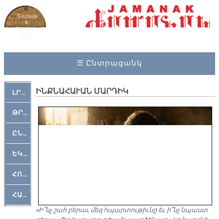
Շաբաթ
8,
Օգոստոս
2026
☰ Ընտրացանկ
ԻՆՔՆԱՀԱՒԱՆ ՄԱՐԴԻԿ
ԼՐԱՀՈՍ
ԹՐՔԱՀԱՅ ԿԵԱՆՔ
ԸՆԿԵՐԱՄՇԱԿՈՒԹԱՅԻՆ
ԵԿԵՂԵՑԱԿԱՆ
ՀՈԳԵՄՏԱՒՈՐ
ՀԱՐԹԱԿ
«Ի՞նչ շահ բերաւ մեզ հպարտութիւնը եւ ի՞նչ նպաստ