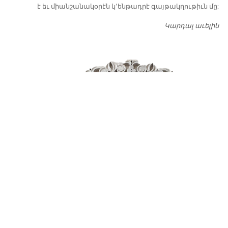
է եւ միանշանակօրէն կ՚ենթադրէ գայթակղութիւն մը:
Կարդալ աւելին
Դ