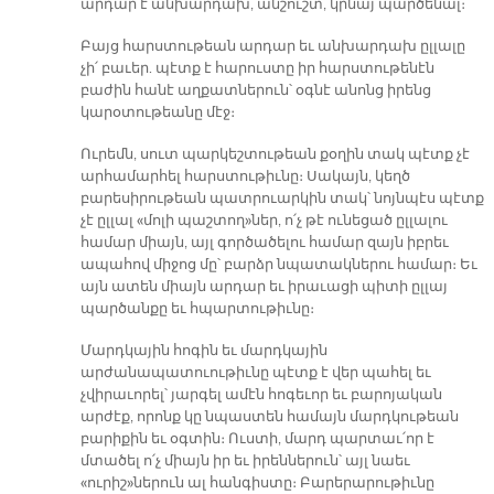
արդար է անխարդախ, անշուշտ, կրնայ պարծենալ։
Բայց հարստութեան արդար եւ անխարդախ ըլլալը
չի՛ բաւեր. պէտք է հարուստը իր հարստութենէն
բաժին հանէ աղքատներուն՝ օգնէ անոնց իրենց
կարօտութեանը մէջ։
Ուրեմն, սուտ պարկեշտութեան քօղին տակ պէտք չէ
արհամարհել հարստութիւնը։ Սակայն, կեղծ
բարեսիրութեան պատրուարկին տակ՝ նոյնպէս պէտք
չէ ըլլալ «մոլի պաշտող»ներ, ո՛չ թէ ունեցած ըլլալու
համար միայն, այլ գործածելու համար զայն իբրեւ
ապահով միջոց մը՝ բարձր նպատակներու համար։ Եւ
այն ատեն միայն արդար եւ իրաւացի պիտի ըլլայ
պարծանքը եւ հպարտութիւնը։
Մարդկային հոգին եւ մարդկային
արժանապատուութիւնը պէտք է վեր պահել եւ
չվիրաւորել՝ յարգել ամէն հոգեւոր եւ բարոյական
արժէք, որոնք կը նպաստեն համայն մարդկութեան
բարիքին եւ օգտին։ Ուստի, մարդ պարտաւ՛որ է
մտածել ո՛չ միայն իր եւ իրեններուն՝ այլ նաեւ
«ուրիշ»ներուն ալ հանգիստը։ Բարերարութիւնը