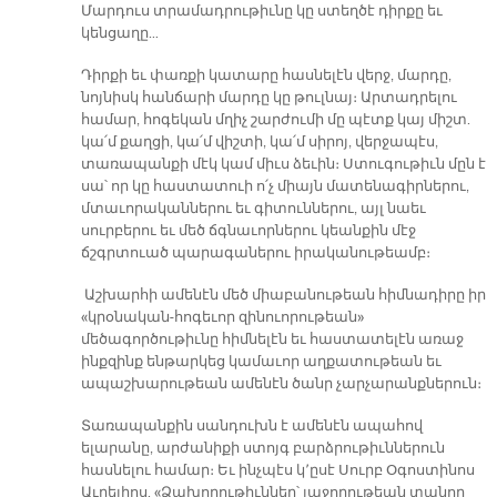
Մարդուս տրամադրութիւնը կը ստեղծէ դիրքը եւ
կենցաղը…
Դիրքի եւ փառքի կատարը հասնելէն վերջ, մարդը,
նոյնիսկ հանճարի մարդը կը թուլնայ։ Արտադրելու
համար, հոգեկան մղիչ շարժումի մը պէտք կայ միշտ.
կա՛մ քաղցի, կա՛մ վիշտի, կա՛մ սիրոյ, վերջապէս,
տառապանքի մէկ կամ միւս ձեւին։ Ստուգութիւն մըն է
սա՝ որ կը հաստատուի ո՛չ միայն մատենագիրներու,
մտաւորականներու եւ գիտուններու, այլ նաեւ
սուրբերու եւ մեծ ճգնաւորներու կեանքին մէջ
ճշգրտուած պարագաներու իրականութեամբ։
Աշխարհի ամենէն մեծ միաբանութեան հիմնադիրը իր
«կրօնական-հոգեւոր զինուորութեան»
մեծագործութիւնը հիմնելէն եւ հաստատելէն առաջ
ինքզինք ենթարկեց կամաւոր աղքատութեան եւ
ապաշխարութեան ամենէն ծանր չարչարանքներուն։
Տառապանքին սանդուխն է ամենէն ապահով
ելարանը, արժանիքի ստոյգ բարձրութիւններուն
հասնելու համար։ Եւ ինչպէս կ՚ըսէ Սուրբ Օգոստինոս
Աւրելիոս. «Ձախողութիւններ՝ յաջողութեան տանող