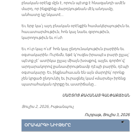
բնական օրէնք մըն է, որուն պէտք է հնազանդի ամէն
մարդ, որ ինքզինք մարդկութեան մէկ անդամը,
անհատը կը նկատէ…
Եւ երբ կա՛յ այդ բնական օրէնքին համակերպութիւն եւ
հաւատարմութիւն, հոն կայ նաեւ զօրութիւն,
կարողութիւն եւ ո՛ւժ։
Եւ ո՛ւր կայ ո՛ւժ՝ հոն կայ ընդունակութիւն բարիին եւ
օգտակարին։ Ուրեմն, եթէ կ՚ուզես իրապէս բարի ըլլալ՝
պէտք չէ՛ ատիկա ըլլայ միայն խօսքով, այլեւ գործո՛վ՝
արդարակորով ջանասիրութեամբ դէպի բարին, դէպի
օգտակարը։ Եւ ինքնահաւան են այն մարդիկ՝ որոնք
չեն կրցած ընդունիլ եւ իւրացնել կամ «մարսել» իրենց
պատահական դիրքը եւ աստիճանը…
ՄԱՇՏՈՑ ՔԱՀԱՆԱՅ ԳԱԼՓԱՔՃԵԱՆ
Յուլիս 2, 2026, Իսթանպուլ
Ուրբաթ, Յուլիս 3, 2026
ՕՐԱԿԱՐԳԻ ՆԻՒԹԵՐԸ