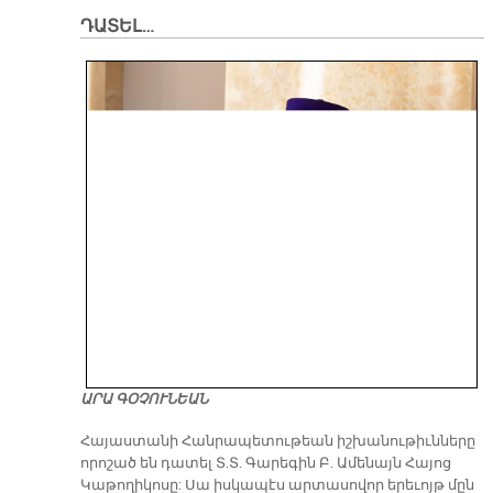
ԴԱՏԵԼ…
ԱՐԱ ԳՕՉՈՒՆԵԱՆ
​Հայաստանի Հանրապետութեան իշխանութիւնները
որոշած են դատել Տ.Տ. Գարեգին Բ. Ամենայն Հայոց
Կաթողիկոսը: Սա իսկապէս արտասովոր երեւոյթ մըն