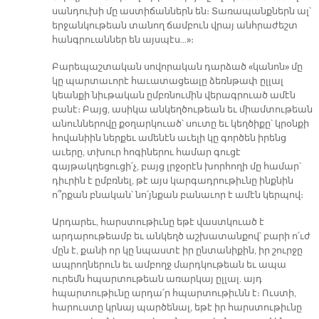
սանդուխի մը աստիճաններն են։ Տառապանքներն ալ՝
երջանկութեան տանող ճամբուն վրայ անհրաժեշտ
հանգրուաններ են այսպէս…»։
Բարեպաշտական սովորական դարձած «կանոն» մը
կը պարտաւորէ հաւատացեալը ձեռնթափ ըլլալ
կեանքի նիւթական ըմբռնումին վերագրուած ամէն
բանէ։ Բայց, ասիկա անկեղծութեան եւ միամտութեան
անուններովը քօղարկուած՝ սուտը եւ կեղծիքը՝ կրօնքի
հովանիին ներքեւ ամենէն աւելի կը գործեն իրենց
աւերը, տխուր հոգիներու համար գուցէ
գայթակղեցուցի՛չ, բայց լրջօրէն խորհողի մը համար՝
դիւրին է ըմբռնել, թէ այս կարգադրութիւնը ինքնին
ո՞րքան բնական՝ նո՛յնքան բանաւոր է ամէն կերպով։
Արդարեւ, հարստութիւնը եթէ վաստկուած է
արդարութեամբ եւ անկեղծ աշխատանքով՝ բարի ո՛ւժ
մըն է, քանի որ կը նպաստէ իր ընտանիքին, իր շուրջը
ապրողներուն եւ ամբողջ մարդկութեան եւ ապա
ուրեմն հպարտութեան առարկայ ըլլալ. այդ
հպարտութիւնը արդա՛ր հպարտութիւնն է։ Ուստի,
հարուստը կրնայ պարծենալ, եթէ իր հարստութիւնը