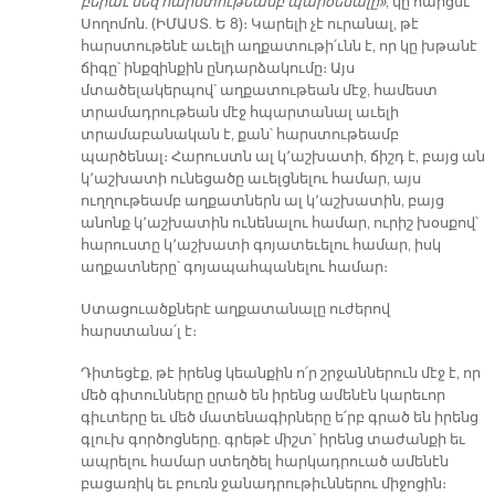
բերաւ մեզ հարստութեամբ պարծենալը»
, կը հարցնէ
Սողոմոն. (ԻՄԱՍՏ. Ե 8)։ Կարելի չէ ուրանալ, թէ
հարստութենէ աւելի աղքատութի՛ւնն է, որ կը խթանէ
ճիգը՝ ինքզինքին ընդարձակումը։ Այս
մտածելակերպով՝ աղքատութեան մէջ, համեստ
տրամադրութեան մէջ հպարտանալ աւելի
տրամաբանական է, քան՝ հարստութեամբ
պարծենալ։ Հարուստն ալ կ՚աշխատի, ճիշդ է, բայց ան
կ՚աշխատի ունեցածը աւելցնելու համար, այս
ուղղութեամբ աղքատներն ալ կ՚աշխատին, բայց
անոնք կ՚աշխատին ունենալու համար, ուրիշ խօսքով՝
հարուստը կ՚աշխատի գոյատեւելու համար, իսկ
աղքատները՝ գոյապահպանելու համար։
Ստացուածքներէ աղքատանալը ուժերով
հարստանա՛լ է։
Դիտեցէք, թէ իրենց կեանքին ո՛ր շրջաններուն մէջ է, որ
մեծ գիտունները ըրած են իրենց ամենէն կարեւոր
գիւտերը եւ մեծ մատենագիրները ե՛րբ գրած են իրենց
գլուխ գործոցները. գրեթէ միշտ՝ իրենց տաժանքի եւ
ապրելու համար ստեղծել հարկադրուած ամենէն
բացառիկ եւ բուռն ջանադրութիւններու միջոցին։