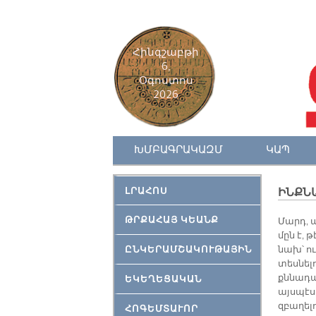
Հինգշաբթի
6,
Օգոստոս
2026
ԽՄԲԱԳՐԱԿԱԶՄ
ԿԱՊ
ԼՐԱՀՈՍ
ԻՆՔՆ
ԹՐՔԱՀԱՅ ԿԵԱՆՔ
Մարդ, 
մըն է, 
ԸՆԿԵՐԱՄՇԱԿՈՒԹԱՅԻՆ
նախ՝ ո
տեսնելո
քննադա
ԵԿԵՂԵՑԱԿԱՆ
այսպէս
զբաղել
ՀՈԳԵՄՏԱՒՈՐ