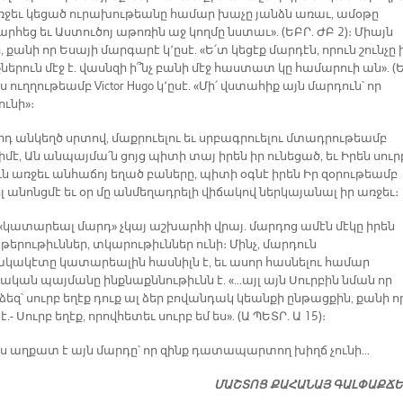
առջեւ կեցած ուրախութեանը համար խաչը յանձն առաւ, ամօթը
հեց եւ Աստուծոյ աթոռին աջ կողմը նստաւ». (ԵԲՐ. ԺԲ 2)։ Միայն
, քանի որ Եսայի մարգարէ կ՚ըսէ. «Ե՛տ կեցէք մարդէն, որուն շունչը 
ներուն մէջ է. վասնզի ի՞նչ բանի մէջ հաստատ կը համարուի ան». (
Այս ուղղութեամբ Victor Hugo կ՚ըսէ. «Մի՛ վստահիք այն մարդուն՝ որ
ունի»։
րդ անկեղծ սրտով, մաքրուելու եւ սրբագրուելու մտադրութեամբ
իմէ, Ան անպայմա՛ն ցոյց պիտի տայ իրեն իր ունեցած, եւ Իրեն սուր
ւն առջեւ անհաճոյ եղած բաները, պիտի օգնէ իրեն Իր զօրութեամբ
 անոնցմէ եւ օր մը անմեղադրելի վիճակով ներկայանալ իր առջեւ։
 «կատարեալ մարդ» չկայ աշխարհի վրայ. մարդոց ամէն մէկը իրեն
թերութիւններ, տկարութիւններ ունի։ Մինչ, մարդուն
ակէտը կատարեալին հասնիլն է, եւ ասոր հասնելու համար
ական պայմանը ինքնաքննութիւնն է. «…այլ այն Սուրբին նման որ
ձեզ՝ սուրբ եղէք դուք ալ ձեր բովանդակ կեանքի ընթացքին, քանի ո
.- Սուրբ եղէք, որովհետեւ սուրբ եմ ես». (Ա ՊԵՏՐ. Ա 15)։
ս աղքատ է այն մարդը՝ որ զինք դատապարտող խիղճ չունի…
ՄԱՇՏՈՑ ՔԱՀԱՆԱՅ ԳԱԼՓԱՔՃ