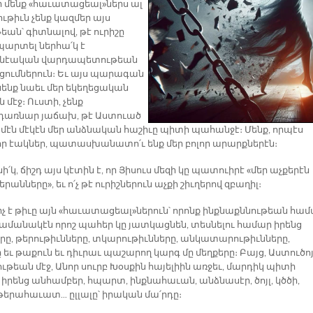
որ մենք «հաւատացեալ»ներս ալ
ւթիւն չենք կազմեր այս
եան՝ գիտնալով, թէ ուրիշը
րտել ներհա՛կ է
ոնէական վարդապետութեան
ւցումներուն։ Եւ այս պարագան
նենք նաեւ մեր եկեղեցական
 մէջ։ Ուստի, չենք
առնար յաճախ, թէ Աստուած
ամէն մէկէն մեր անձնական հաշիւը պիտի պահանջէ։ Մենք, որպէս
ր էակներ, պատասխանատո՛ւ ենք մեր բոլոր արարքներէն։
՛կ, ճիշդ այս կէտին է, որ Յիսուս մեզի կը պատուիրէ «մեր աչքերէն
երանները», եւ ո՛չ թէ ուրիշներուն աչքի շիւղերով զբաղիլ։
քիչ է թիւը այն «հաւատացեալ»ներուն՝ որոնք ինքնաքննութեան հա
ժամանակէն որոշ պահեր կը յատկացնեն, տեսնելու համար իրենց
րը, թերութիւնները, տկարութիւնները, անկատարութիւնները,
 եւ թաքուն եւ դիւրաւ պաշարող կարգ մը մեղքերը։ Բայց, Աստուծո
ւթեան մէջ, Անոր սուրբ Խօսքին հայելիին առջեւ, մարդիկ պիտի
իրենց անհամբեր, հպարտ, ինքնահաւան, անձնասէր, ծոյլ, կծծի,
թերահաւատ… ըլլալը՝ իրական մա՛րդը։