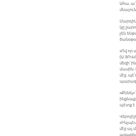
Ահա, ա
մնալուն
Մարդիկ
կը շարո
չեն ենթ
ծանօթա
«Ով որ 
(Ա ՅՈՎՀ
մեզի՝ 
մասին։ 
մէջ, պէ
պարագա
«Քննել»
ինքնաքն
պէտք է
Վերոյի
«Ինչպէս
մէջ ալ 
առաքեա