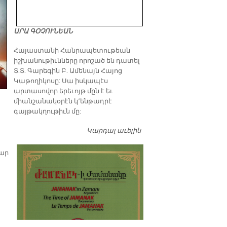
ԱՐԱ ԳՕՉՈՒՆԵԱՆ
​Հայաստանի Հանրապետութեան
իշխանութիւնները որոշած են դատել
Տ.Տ. Գարեգին Բ. Ամենայն Հայոց
Կաթողիկոսը: Սա իսկապէս
արտասովոր երեւոյթ մըն է եւ
միանշանակօրէն կ՚ենթադրէ
գայթակղութիւն մը:
Կարդալ աւելին
Դատել…
մար
յ