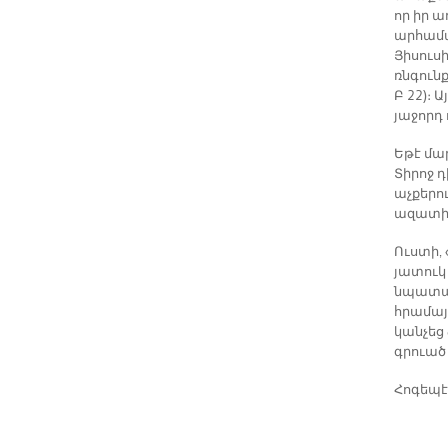
որ իր 
արհամար
Յիսուսի
ռնգունք
Բ 22)։ 
յաջորդ 
Եթէ մա
Տիրոջ դ
աչքերո
ազատիլ
Ուստի,
յատուկ 
նպատակ
հրամայ
կանչեց 
գրուած է
Հոգեպէ