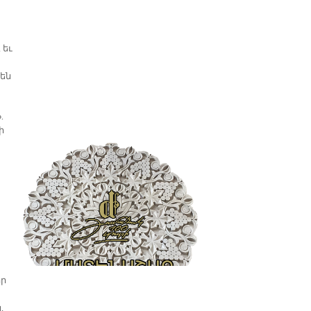
 եւ
չեն
.
ի
որ
,