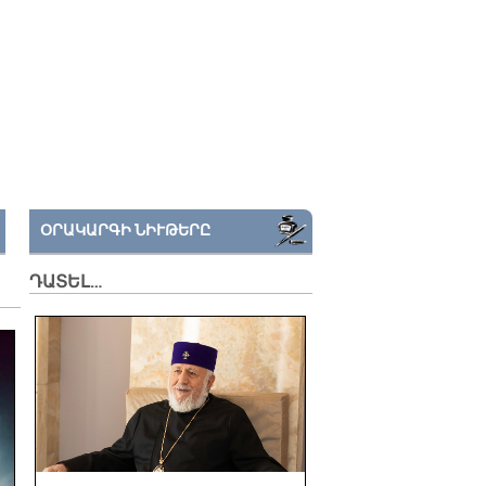
ՕՐԱԿԱՐԳԻ ՆԻՒԹԵՐԸ
ԴԱՏԵԼ…