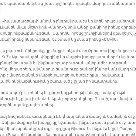
՛յս է պատճառներէն գլխաւորը հոգեւորապէս մարդուն անկատար
։
, «հաւատացեալ»ի անունը ընդհանրապէս կը կրեն որպէս պիտակ,
ւնակեն մնալ միշտ նոյն «մարդ»ը, նոյն անձը, քանի որ իրենք զիրենք
արկեր ինքնաքննութեան։ Մարդիկ, իրենց շուրջիններով զբաղելով, 
նար իրենց ինքնութեան, եւ օտար կը մնան իրենց «ԵՍ»ին։
այս յոյսը ունի՝ ինքզինք կը մաքրէ, ինչպէս որ Քրիստոս ինք մաքուր է»
. Գ 3)։ Այս համարին «ինքզինք կը մաքրէ» խօսքը յստակօրէն կը խօս
ինքնաքննութեան եւ ինքնասրբագրութեան անհրաժեշտութեան
Ի՜նչ մեղադրելի, անմաքուր եւ անսուրբ բաներ՝ ինչ որ կան մարդուն
՛տք է մարդ զանոնք մաքրելու, սրբելու ետեւէ ըլլայ, հակառակ
յին ինքնաքննութիւնը ծառայած չ՚ըլլար իր նպատակին։
՝ օգտակա՛ր է՝ տեսնել եւ ընդունիլ թերութիւնները, սակայն եթէ
նութիւն չըլլայ ի դերեւ կ՚ելլեն բոլոր ջանքերը։ Ուստի, այս մասին
 գործնական քայլեր առնել։
շեալ Յովհաննէս առաքեալի Ընդհանրական առաջին նամակին մէջ.
 Անիկա մաքուր է» խօսքը կը նշանակէ՝ ինչպէս ամէն բանի մէջ, աս
մեր միակ օրինակը՝ պէտք է որ ըլլայ Յիսուս, եւ ինչպէս կ՚ըսէ Պօղոս
լ. «Յիսուսին նայինք՝ մեր հաւատքին առաջնորդին եւ կատարողին