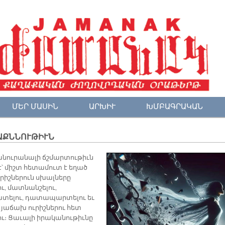
ՄԵՐ ՄԱՍԻՆ
ԱՐԽԻՒ
ԽՄԲԱԳՐԱԿԱՆ
ԱՔՆՆՈՒԹԻՒՆ
անուրանալի ճշմարտութիւն
թէ՝ միշտ հետամուտ է եղած
ւրիշներուն սխալները
ւ, մատնանշելու,
տելու, դատապարտելու եւ
 յաճախ ուրիշներու հետ
ու։ Ցաւալի իրականութիւնը