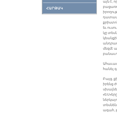
այն է, 
բացառո
ՀԱՐԹԱԿ
իրողութ
դատապա
քրիստ
եւ ուսո
կը տես
կեանքին
անդրադ
մեզմէ 
բանաւո
Ահաւասի
հանել գ
Բայց, 
իրենց 
սխալնե
«ԵՍ»երը
ներկայո
տեսնեն 
ագահ, 