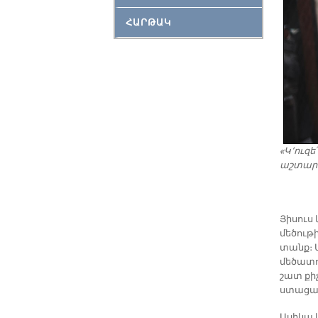
ՀԱՐԹԱԿ
«Կ՚ուզե
աշտարա
Յիսուս 
մեծութի
տանք։ Ա
մեծատո
շատ քիչ
ստացա
Ասիկա 