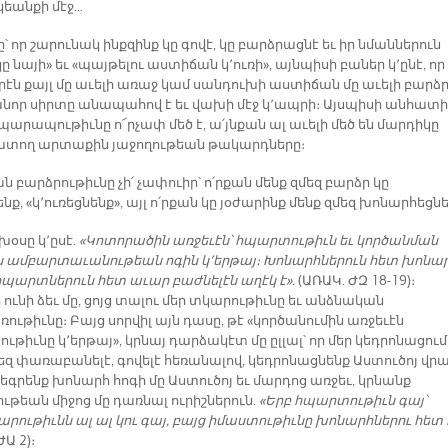
կեանքի մէջ…
՝ որ շարունակ ինքզինք կը գովէ, կը բարձրացնէ եւ իր նմաններուն
կը նայի» եւ «պայթելու աստիճան կ՚ուռի», այնպիսի բաներ կ՚ընէ, որ
երէն քայլ մը աւելի առաջ կամ սանդուխի աստիճան մը աւելի բարձ
 անոր սիրտը անապահով է եւ վախի մէջ կ՚ապրի։ Այսպիսի անհատի
պարապութիւնը ո՜րչափ մեծ է, ա՛յնքան ալ աւելի մեծ են մարդիկը
տող արտաքին յաջողութեան թակարդները։
 բարձրութիւնը չի՛ չափուիր՝ ո՛րքան մենք զմեզ բարձր կը
ք, «կ՚ուռեցնենք», այլ ո՛րքան կը յօժարինք մենք զմեզ խոնարհեցնե
օսը կ՚ըսէ.
«Կոտորածին առջեւէն՝ հպարտութիւն եւ կործանման
ն ամբարտաւանութեան ոգին կ՚երթայ։ Խոնարհներուն հետ խոնա
 հպարտներուն հետ աւար բաժնելէն աղէկ է».
(ԱՌԱԿ. ԺԶ 18-19)։
ունի ձեւ մը, ցոյց տալու մեր տկարութիւնը եւ անձնական
ւթիւնը։ Բայց սորվիլ այն դասը, թէ «կործանումին առջեւէն
թիւնը կ՚երթայ», կրնայ դարձակէտ մը ըլլալ՝ որ մեր կեդրոնացում
եզ փառաբանելէ, գովելէ հեռանալով, կեդրոնացնենք Աստուծոյ վրա
եգրենք խոնարհ հոգի մը Աստուծոյ եւ մարդոց առջեւ, կրնանք
ւթեան միջոց մը դառնալ ուրիշներուն.
«Երբ հպարտութիւն գայ՝
րութիւնն ալ ալ կու գայ, բայց իմաստութիւնը խոնարհներու հետ 
ԺԱ 2)։