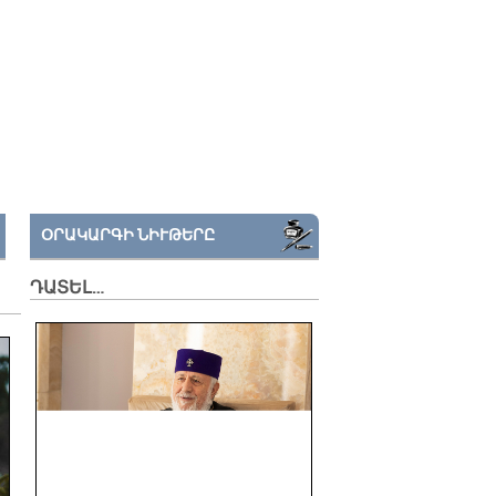
ՕՐԱԿԱՐԳԻ ՆԻՒԹԵՐԸ
ԴԱՏԵԼ…