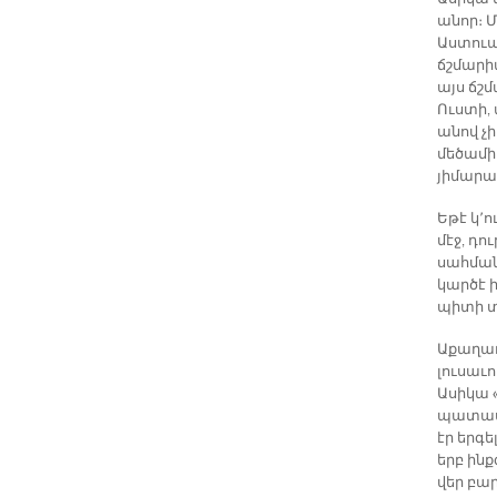
անոր։ Մ
Աստուա
ճշմարի
այս ճշ
Ուստի, 
անով չի
մեծամի
յիմարա
Եթէ կ՚ո
մէջ, դո
սահման 
կարծէ ի
պիտի տե
Աքաղաղը
լուսաւո
Ասիկա 
պատասխ
էր երգե
երբ ինք
վեր բա