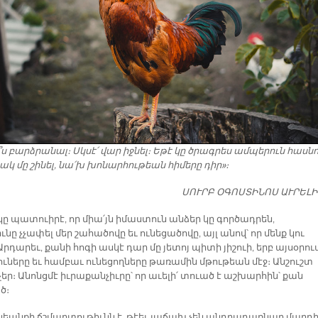
՞ս բարձրանալ։ Սկսէ՛ վար իջնել։ Եթէ կը ծրագրես ամպերուն հասն
կ մը շինել, նա՛խ խոնարհութեան հիմերը դիր»։
ՍՈՒՐԲ ՕԳՈՍՏԻՆՈՍ ԱՒՐԵԼ
կը պատուիրէ, որ միա՛յն իմաստուն անձեր կը գործադրեն,
ւնը չչափել մեր շահածովը եւ ունեցածովը, այլ անով՝ որ մենք կու
րդարեւ, քանի հոգի ասկէ դար մը յետոյ պիտի յիշուի, երբ այսօրո
ւները եւ համբաւ ունեցողները թառամին մթութեան մէջ։ Անշուշտ
եր։ Անոնցմէ իւրաքանչիւրը՝ որ աւելի՛ տուած է աշխարհին՝ քան
ծ։
կեանքի ճշմարտութիւնն է, թէեւ յաճախ չեն անդրադառնար մարդ