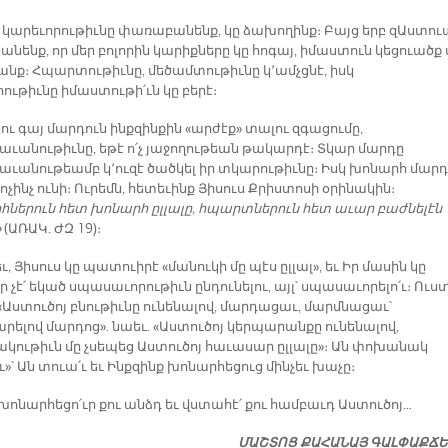
ր կարեւորութիւնը փառաբանենք, կը ձախողինք։ Բայց երբ զԱստու
ենք, որ մեր բոլորին կարիքները կը հոգայ, իմաստուն կեցուածք 
անք։ Հպարտութիւնը, մեծամտութիւնը կ՚ամչցնէ, իսկ
ութիւնը իմաստութի՛ւն կը բերէ։
կու գայ մարդուն ինքզինքին «արժէք» տալու զգացումը,
աւանութիւնը, եթէ ո՛չ յաջողութեան թակարդէ։ Տկար մարդը
աւանութեամբ կ՚ուզէ ծածկել իր տկարութիւնը։ Իսկ խոնարհ մար
ոչինչ ունի։ Ուրեմն, հետեւինք Յիսուս Քրիստոսի օրինակին։
հներուն հետ խոնարհ ըլլալը, հպարտներուն հետ աւար բաժնելէն
»
(ԱՌԱԿ. ԺԶ 19)։
, Յիսուս կը պատուիրէ «մանուկի մը պէս ըլլալ», եւ Իր մասին կը
որ չէ՛ եկած սպասաւորութիւն ընդունելու, այլ՝ սպասաւորելո՛ւ։ Ուստ
«Աստուծոյ բնութիւնը ունենալով, մարդացաւ, մարմնացաւ՝
րելով մարդոց». նաեւ. «Աստուծոյ կերպարանքը ունենալով,
կութիւն մը չսեպեց Աստուծոյ հաւասար ըլլալը»։ Ան փոխանակ
ւ»՝ Ան տուա՛ւ եւ Ինքզինք խոնարհեցուց մինչեւ խաչը։
խոնարհեցո՛ւր քու անձդ եւ վստահէ՛ քու համբաւդ Աստուծոյ…
ՄԱՇՏՈՑ ՔԱՀԱՆԱՅ ԳԱԼՓԱՔՃ