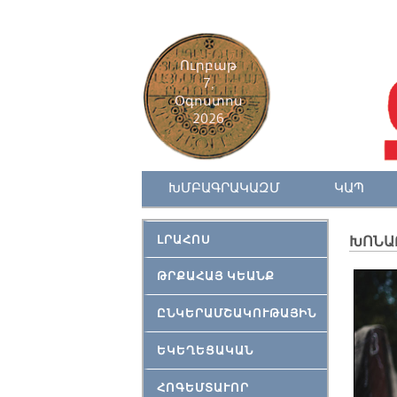
Ուրբաթ
7,
Օգոստոս
2026
ԽՄԲԱԳՐԱԿԱԶՄ
ԿԱՊ
ԼՐԱՀՈՍ
ԽՈՆԱ
ԹՐՔԱՀԱՅ ԿԵԱՆՔ
ԸՆԿԵՐԱՄՇԱԿՈՒԹԱՅԻՆ
ԵԿԵՂԵՑԱԿԱՆ
ՀՈԳԵՄՏԱՒՈՐ