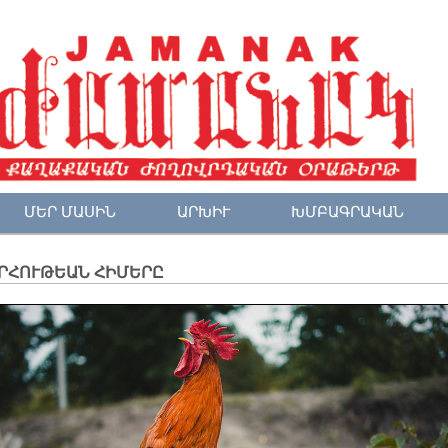
ՄԵՐ ՄԱՍԻՆ
ԱՐԽԻՒ
ԽՄԲԱԳՐԱԿԱՆ
ՐՀՈՒԹԵԱՆ ՀԻՄԵՐԸ