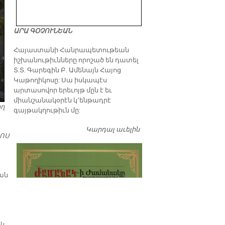
ԱՐԱ ԳՕՉՈՒՆԵԱՆ
​Հայաստանի Հանրապետութեան
իշխանութիւնները որոշած են դատել
Տ.Տ. Գարեգին Բ. Ամենայն Հայոց
Կաթողիկոսը: Սա իսկապէս
արտասովոր երեւոյթ մըն է եւ
միանշանակօրէն կ՚ենթադրէ
ող
գայթակղութիւն մը:
Կարդալ աւելին
Դատել…
ԻՈՍ
ւան
իկ