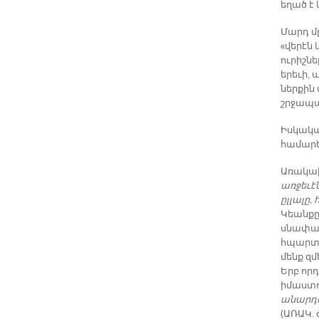
եղած է 
Մարդ մը
«վերէն 
ուրիշն
երեւի,
ներքին 
շրջապա
Իսկական
համարեն
Առակախ
առջեւէ
ըլլալը,
Կեանքը 
սնափառո
հպարտու
մենք զմ
Երբ որդ
իմաստո
անարդա
(ԱՌԱԿ. 