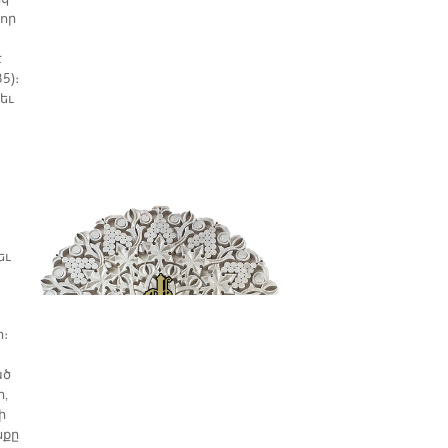
 որ
է
5)։
եւ
եւ
ի։
ած
ի,
ի
նքը