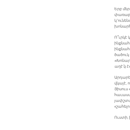
Երբ մե
փառաբան
կ՚ունեն
խոնարհ
Ո՞ւրկէ 
ինքնահ
ինքնահ
ծածուկ 
«Խոնար
աղէ՛կ է
Արդարեւ
վկայէ, 
Յիսուս 
հաւասա
յափշտա
«շահելո
Ուստի, 