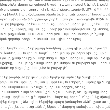
եծութիւնը մարդուս շահածին չափը չէ, այլ տուածին կշիռն է, քանի
ծ սրտաբուխ տուողը կը սիրէ.
«Այրի կնոջ լուման»
(ՄԱՐԿ. ԺԲ 41-44)
տ օրինակն է այս ճշմարտութեան։ Եւ Յիսուսի խօսքը կը հաստատ
մարտութիւնը.
«Աւելի երջանկաբեր է տալը, քան առնելը»
(ԳՈՐԾՔ. Ի 3
մա՛րդ ինքզինք մեծ համարելով ճշմարիտ բարձրութեան չի հասնիր 
 կրնար չափուիլ, այլ ան կը չափուի իր խոնարհութեան մէջ։ Գոռոզ,
տ եւ ինքնահաւան՝ անձնասիրութեան պատճառներով ո՜րչափ
կան գործեր տեղի կ՚ունենան այս աշխարհի վրայ…
ւզես կարեւոր անձ մը ըլլալդ հասկնալ՝ մատդ դի՛ր աման մը ջուրին
ւրս հանէ զայն, եւ փոսին նայէ՛… մեծութիւնը, բարձրութիւնը չափ եւ
չունի, քանի որ միշտ աւելի մեծը, աւելի բարձրը կայ. այն որ մե՛ծ կը
նքզինք, նախ պէտք է նայի մեծութիւններու եւ բարձրութիւններու, 
սնէ, որ ինք այնքան ալ մեծ եւ բարձր չէ՛։
 կը խորհի, թէ իր գագացելը՝ երգելովը արեւը կը ծագի՝ երկիրը
րելու։ Ամէն արշալոյսին, ան կ՚արթննայ եւ կ՚երգէ, եւ արեւը կը ծագ
«տրամաբանական» է աքաղաղին կարծիքով, թէ ի՛նչ
անատու է այս հետեւանքին։ Կը պատմուի, թէ աքաղաղը մոռց
լ, բայց արդէն արեւը ծագած էր… Մարդ ալ, երբեմն ո՜րքան կը սխալ
զինք «կոյր» կը ձեւացնէ։ Ինքզինք պարզ խոնարհութենէն շատ աւել
րձրացնել եւ կարեւոր անձ մը նկատել՝ մարդոց յաճախակի սխալա