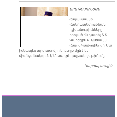
ԱՐԱ ԳՕՉՈՒՆԵԱՆ
​Հայաստանի
Հանրապետութեան
իշխանութիւնները
որոշած են դատել Տ.Տ.
Գարեգին Բ. Ամենայն
Հայոց Կաթողիկոսը: Սա
իսկապէս արտասովոր երեւոյթ մըն է եւ
միանշանակօրէն կ՚ենթադրէ գայթակղութիւն մը:
Կարդալ աւելին
Դ