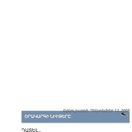
Երկուշաբթի, Դեկտեմբեր 12, 2005
ՕՐԱԿԱՐԳԻ ՆԻՒԹԵՐԸ
ԴԱՏԵԼ…