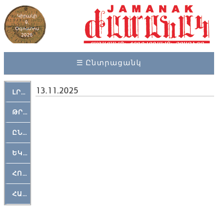
Կիրակի
9,
Օգոստոս
2026
☰ Ընտրացանկ
13.11.2025
ԼՐԱՀՈՍ
ԹՐՔԱՀԱՅ ԿԵԱՆՔ
ԸՆԿԵՐԱՄՇԱԿՈՒԹԱՅԻՆ
ԵԿԵՂԵՑԱԿԱՆ
ՀՈԳԵՄՏԱՒՈՐ
ՀԱՐԹԱԿ