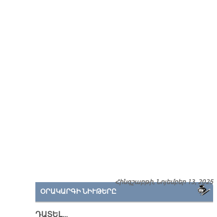
Հինգշաբթի, Նոյեմբեր 13, 2025
ՕՐԱԿԱՐԳԻ ՆԻՒԹԵՐԸ
ԴԱՏԵԼ…