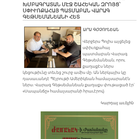
ԽՄԲԱԳՐԱՏԱՆ ՄԷՋ ՇԱՀԵԿԱՆ ԶՐՈՅՑ՝
ՍՓԻՒՌՔԱՀԱՅ ՊԱՏՄԱԲԱՆ ՎԱՐԱԳ
ԳԵԹՍԵՄԱՆԵԱՆԻ ՀԵՏ
ԱՐԱ ԳՕՉՈՒՆԵԱՆ
Վերջերս Պոլիս այցելեց
սփիւռքահայ
պատմաբան Վարագ
Գեթսեմանեան, որու
քաղաքէս ներս
կեցութիւնը տեւեց շուրջ ամիս մը։ Ան ներկայիս կը
դասաւանդէ Պէյրութի Ամերիկեան համալսարանէն
ներս։ Վարագ Գեթսեմանեան քաղաքս փութացած էր՝
«Սապանճը» համալսարանի հրաւէրով։
Կարդալ աւելին
Պո
այ
առ
ԺԱ
խ
մէ