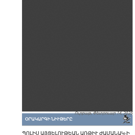
Ուրբաթ, Փետրուար 14, 2025
ՕՐԱԿԱՐԳԻ ՆԻՒԹԵՐԸ
ՊՈԼԻՍ ԱՅՑԵԼՈՒԹԵԱՆ ԱՌԹԻՒ ԺԱՄԱՆԱԿ-Ի