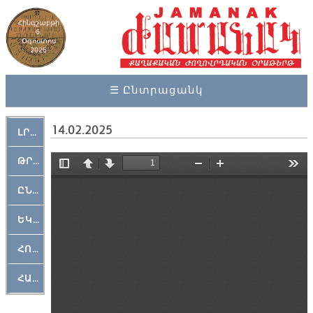
Հինգշաբթի
6,
Օգոստոս
2026
☰ Ընտրացանկ
14.02.2025
ԼՐԱՀՈՍ
ԹՐՔԱՀԱՅ ԿԵԱՆՔ
ԸՆԿԵՐԱՄՇԱԿՈՒԹԱՅԻՆ
ԵԿԵՂԵՑԱԿԱՆ
ՀՈԳԵՄՏԱՒՈՐ
ՀԱՐԹԱԿ