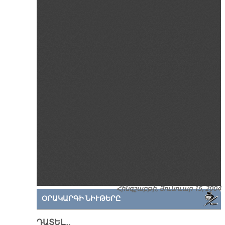
Հինգշաբթի, Յունուար 15, 2004
ՕՐԱԿԱՐԳԻ ՆԻՒԹԵՐԸ
ԴԱՏԵԼ…