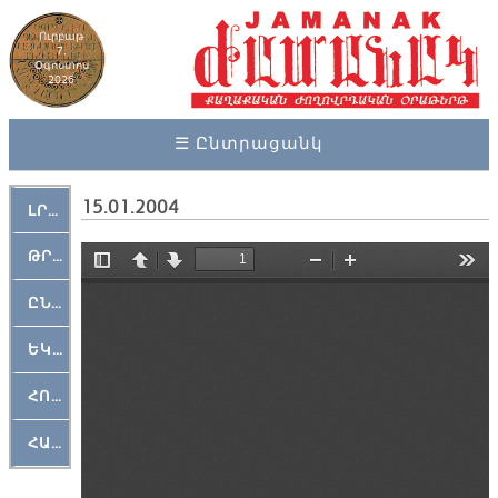
Ուրբաթ
7,
Օգոստոս
2026
☰ Ընտրացանկ
15.01.2004
ԼՐԱՀՈՍ
ԹՐՔԱՀԱՅ ԿԵԱՆՔ
ԸՆԿԵՐԱՄՇԱԿՈՒԹԱՅԻՆ
ԵԿԵՂԵՑԱԿԱՆ
ՀՈԳԵՄՏԱՒՈՐ
ՀԱՐԹԱԿ