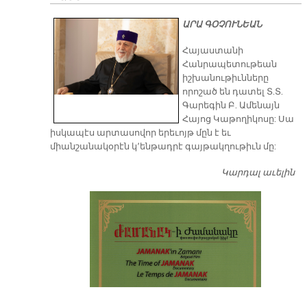
ԱՐԱ ԳՕՉՈՒՆԵԱՆ
​Հայաստանի
Հանրապետութեան
իշխանութիւնները
որոշած են դատել Տ.Տ.
Գարեգին Բ. Ամենայն
Հայոց Կաթողիկոսը: Սա
իսկապէս արտասովոր երեւոյթ մըն է եւ
միանշանակօրէն կ՚ենթադրէ գայթակղութիւն մը:
Կարդալ աւելին
Դ