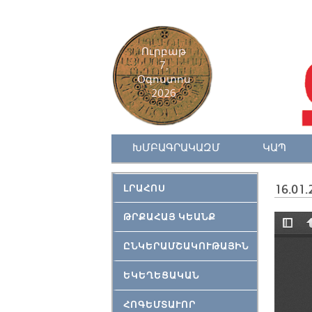
Ուրբաթ
7,
Օգոստոս
2026
ԽՄԲԱԳՐԱԿԱԶՄ
ԿԱՊ
ԼՐԱՀՈՍ
16.01.
ԹՐՔԱՀԱՅ ԿԵԱՆՔ
ԸՆԿԵՐԱՄՇԱԿՈՒԹԱՅԻՆ
ԵԿԵՂԵՑԱԿԱՆ
ՀՈԳԵՄՏԱՒՈՐ