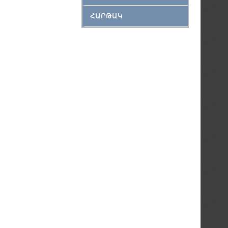
ՀԱՐԹԱԿ