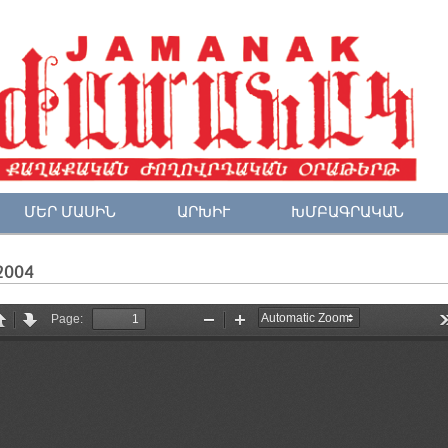
ՄԵՐ ՄԱՍԻՆ
ԱՐԽԻՒ
ԽՄԲԱԳՐԱԿԱՆ
2004