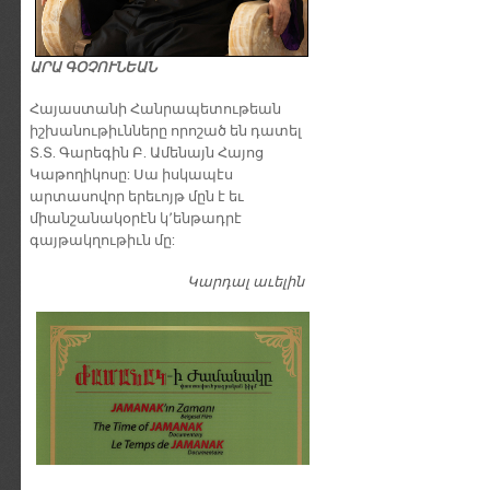
ԱՐԱ ԳՕՉՈՒՆԵԱՆ
​Հայաստանի Հանրապետութեան
իշխանութիւնները որոշած են դատել
Տ.Տ. Գարեգին Բ. Ամենայն Հայոց
Կաթողիկոսը: Սա իսկապէս
արտասովոր երեւոյթ մըն է եւ
միանշանակօրէն կ՚ենթադրէ
գայթակղութիւն մը:
Կարդալ աւելին
Դատել…