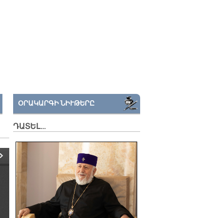
ՕՐԱԿԱՐԳԻ ՆԻՒԹԵՐԸ
ԴԱՏԵԼ…