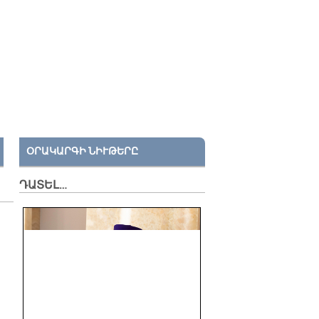
ՕՐԱԿԱՐԳԻ ՆԻՒԹԵՐԸ
ԴԱՏԵԼ…