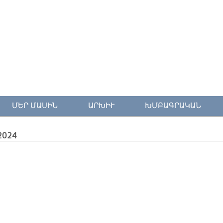
ՄԵՐ ՄԱՍԻՆ
ԱՐԽԻՒ
ԽՄԲԱԳՐԱԿԱՆ
2024