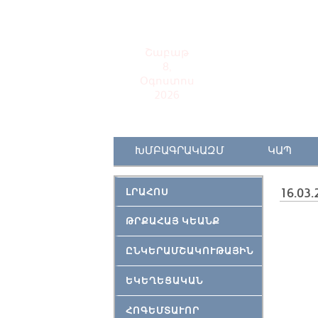
Շաբաթ
8,
Օգոստոս
2026
ԽՄԲԱԳՐԱԿԱԶՄ
ԿԱՊ
ԼՐԱՀՈՍ
16.03.
ԹՐՔԱՀԱՅ ԿԵԱՆՔ
ԸՆԿԵՐԱՄՇԱԿՈՒԹԱՅԻՆ
ԵԿԵՂԵՑԱԿԱՆ
ՀՈԳԵՄՏԱՒՈՐ