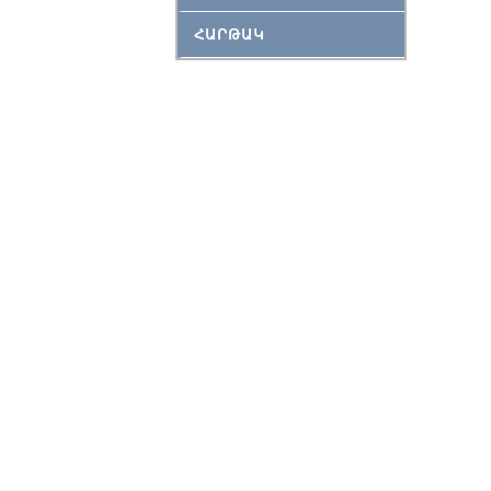
ՀԱՐԹԱԿ