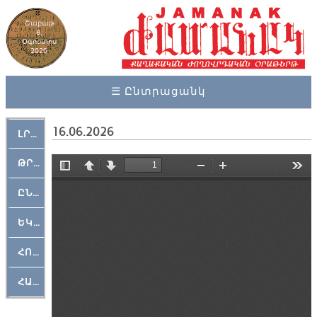
Շաբաթ
8,
Օգոստոս
2026
☰ Ընտրացանկ
16.06.2026
ԼՐԱՀՈՍ
ԹՐՔԱՀԱՅ ԿԵԱՆՔ
ԸՆԿԵՐԱՄՇԱԿՈՒԹԱՅԻՆ
ԵԿԵՂԵՑԱԿԱՆ
ՀՈԳԵՄՏԱՒՈՐ
ՀԱՐԹԱԿ