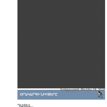
Երեքշաբթի, Յունիս 16, 2026
ՕՐԱԿԱՐԳԻ ՆԻՒԹԵՐԸ
ԴԱՏԵԼ…