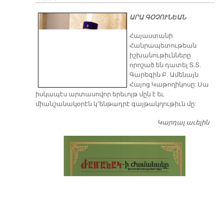
ԱՐԱ ԳՕՉՈՒՆԵԱՆ
​Հայաստանի
Հանրապետութեան
իշխանութիւնները
որոշած են դատել Տ.Տ.
Գարեգին Բ. Ամենայն
Հայոց Կաթողիկոսը: Սա
իսկապէս արտասովոր երեւոյթ մըն է եւ
միանշանակօրէն կ՚ենթադրէ գայթակղութիւն մը:
Կարդալ աւելին
Դ