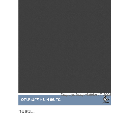
Շաբաթ, Սեպտեմբեր 17, 2005
ՕՐԱԿԱՐԳԻ ՆԻՒԹԵՐԸ
ԴԱՏԵԼ…