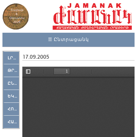
Շաբաթ
8,
Օգոստոս
2026
☰ Ընտրացանկ
17.09.2005
ԼՐԱՀՈՍ
ԹՐՔԱՀԱՅ ԿԵԱՆՔ
ԸՆԿԵՐԱՄՇԱԿՈՒԹԱՅԻՆ
ԵԿԵՂԵՑԱԿԱՆ
ՀՈԳԵՄՏԱՒՈՐ
ՀԱՐԹԱԿ