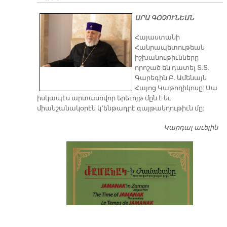
ԱՐԱ ԳՕՉՈՒՆԵԱՆ
​Հայաստանի
Հանրապետութեան
իշխանութիւնները
որոշած են դատել Տ.Տ.
Գարեգին Բ. Ամենայն
Հայոց Կաթողիկոսը: Սա
իսկապէս արտասովոր երեւոյթ մըն է եւ
միանշանակօրէն կ՚ենթադրէ գայթակղութիւն մը:
Կարդալ աւելին
Դ