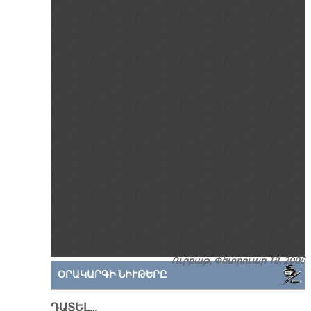
Ուրբաթ, Փետրուար 18, 2005
ՕՐԱԿԱՐԳԻ ՆԻՒԹԵՐԸ
ԴԱՏԵԼ…