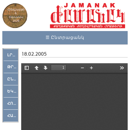
Հինգշաբթի
6,
Օգոստոս
2026
☰ Ընտրացանկ
18.02.2005
ԼՐԱՀՈՍ
ԹՐՔԱՀԱՅ ԿԵԱՆՔ
ԸՆԿԵՐԱՄՇԱԿՈՒԹԱՅԻՆ
ԵԿԵՂԵՑԱԿԱՆ
ՀՈԳԵՄՏԱՒՈՐ
ՀԱՐԹԱԿ