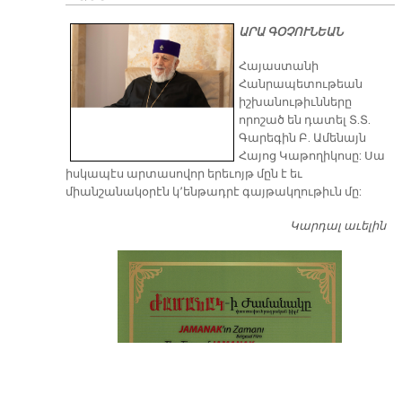
ԱՐԱ ԳՕՉՈՒՆԵԱՆ
​Հայաստանի
Հանրապետութեան
իշխանութիւնները
որոշած են դատել Տ.Տ.
Գարեգին Բ. Ամենայն
Հայոց Կաթողիկոսը: Սա
իսկապէս արտասովոր երեւոյթ մըն է եւ
միանշանակօրէն կ՚ենթադրէ գայթակղութիւն մը:
Կարդալ աւելին
Դ