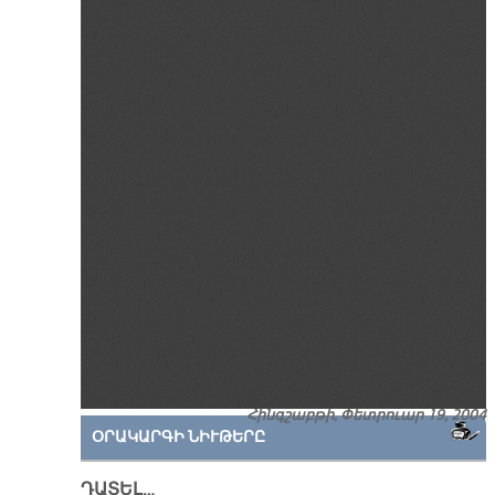
Հինգշաբթի, Փետրուար 19, 2004
ՕՐԱԿԱՐԳԻ ՆԻՒԹԵՐԸ
ԴԱՏԵԼ…