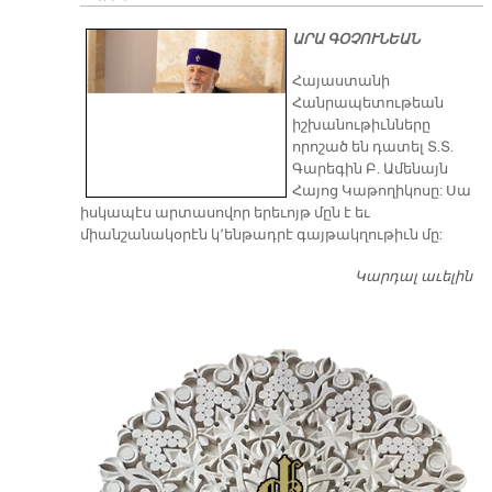
ԱՐԱ ԳՕՉՈՒՆԵԱՆ
​Հայաստանի
Հանրապետութեան
իշխանութիւնները
որոշած են դատել Տ.Տ.
Գարեգին Բ. Ամենայն
Հայոց Կաթողիկոսը: Սա
իսկապէս արտասովոր երեւոյթ մըն է եւ
միանշանակօրէն կ՚ենթադրէ գայթակղութիւն մը:
Կարդալ աւելին
Դ