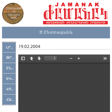
Երկուշաբթի
10,
Օգոստոս
2026
☰ Ընտրացանկ
19.02.2004
ԼՐԱՀՈՍ
ԹՐՔԱՀԱՅ ԿԵԱՆՔ
ԸՆԿԵՐԱՄՇԱԿՈՒԹԱՅԻՆ
ԵԿԵՂԵՑԱԿԱՆ
ՀՈԳԵՄՏԱՒՈՐ
ՀԱՐԹԱԿ