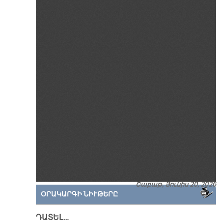
Շաբաթ, Յունիս 20, 2026
ՕՐԱԿԱՐԳԻ ՆԻՒԹԵՐԸ
ԴԱՏԵԼ…