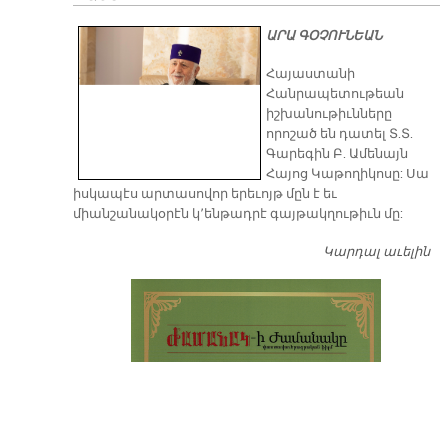
ԱՐԱ ԳՕՉՈՒՆԵԱՆ
​Հայաստանի
Հանրապետութեան
իշխանութիւնները
որոշած են դատել Տ.Տ.
Գարեգին Բ. Ամենայն
Հայոց Կաթողիկոսը: Սա
իսկապէս արտասովոր երեւոյթ մըն է եւ
միանշանակօրէն կ՚ենթադրէ գայթակղութիւն մը:
Կարդալ աւելին
Դ