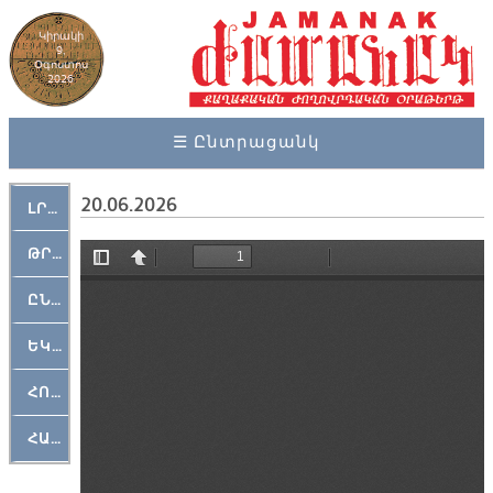
Կիրակի
9,
Օգոստոս
2026
☰ Ընտրացանկ
20.06.2026
ԼՐԱՀՈՍ
ԹՐՔԱՀԱՅ ԿԵԱՆՔ
ԸՆԿԵՐԱՄՇԱԿՈՒԹԱՅԻՆ
ԵԿԵՂԵՑԱԿԱՆ
ՀՈԳԵՄՏԱՒՈՐ
ՀԱՐԹԱԿ