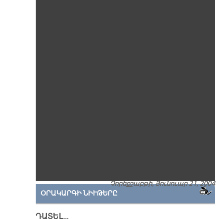
Չորեքշաբթի, Յունուար 21, 2004
ՕՐԱԿԱՐԳԻ ՆԻՒԹԵՐԸ
ԴԱՏԵԼ…