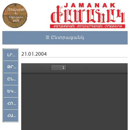
Հինգշաբթի
6,
Օգոստոս
2026
☰ Ընտրացանկ
21.01.2004
ԼՐԱՀՈՍ
ԹՐՔԱՀԱՅ ԿԵԱՆՔ
ԸՆԿԵՐԱՄՇԱԿՈՒԹԱՅԻՆ
ԵԿԵՂԵՑԱԿԱՆ
ՀՈԳԵՄՏԱՒՈՐ
ՀԱՐԹԱԿ