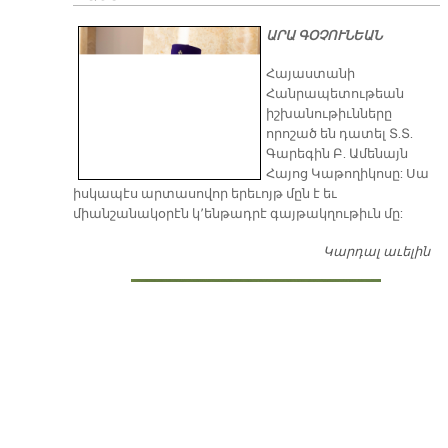
ԱՐԱ ԳՕՉՈՒՆԵԱՆ
​Հայաստանի
Հանրապետութեան
իշխանութիւնները
որոշած են դատել Տ.Տ.
Գարեգին Բ. Ամենայն
Հայոց Կաթողիկոսը: Սա
իսկապէս արտասովոր երեւոյթ մըն է եւ
միանշանակօրէն կ՚ենթադրէ գայթակղութիւն մը:
Կարդալ աւելին
Դ