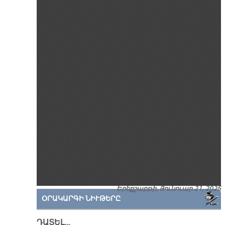
Երեքշաբթի, Յունուար 21, 2025
ՕՐԱԿԱՐԳԻ ՆԻՒԹԵՐԸ
ԴԱՏԵԼ…