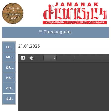
Շաբաթ
8,
Օգոստոս
2026
☰ Ընտրացանկ
21.01.2025
ԼՐԱՀՈՍ
ԹՐՔԱՀԱՅ ԿԵԱՆՔ
ԸՆԿԵՐԱՄՇԱԿՈՒԹԱՅԻՆ
ԵԿԵՂԵՑԱԿԱՆ
ՀՈԳԵՄՏԱՒՈՐ
ՀԱՐԹԱԿ