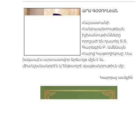
ԱՐԱ ԳՕՉՈՒՆԵԱՆ
​Հայաստանի
Հանրապետութեան
իշխանութիւնները
որոշած են դատել Տ.Տ.
Գարեգին Բ. Ամենայն
Հայոց Կաթողիկոսը: Սա
իսկապէս արտասովոր երեւոյթ մըն է եւ
միանշանակօրէն կ՚ենթադրէ գայթակղութիւն մը:
Կարդալ աւելին
Դ