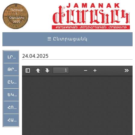
Ուրբաթ
7,
Օգոստոս
2026
☰ Ընտրացանկ
24.04.2025
ԼՐԱՀՈՍ
ԹՐՔԱՀԱՅ ԿԵԱՆՔ
ԸՆԿԵՐԱՄՇԱԿՈՒԹԱՅԻՆ
ԵԿԵՂԵՑԱԿԱՆ
ՀՈԳԵՄՏԱՒՈՐ
ՀԱՐԹԱԿ