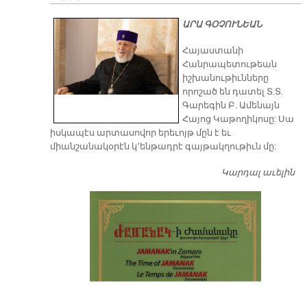
ԱՐԱ ԳՕՉՈՒՆԵԱՆ
​Հայաստանի
Հանրապետութեան
իշխանութիւնները
որոշած են դատել Տ.Տ.
Գարեգին Բ. Ամենայն
Հայոց Կաթողիկոսը: Սա
իսկապէս արտասովոր երեւոյթ մըն է եւ
միանշանակօրէն կ՚ենթադրէ գայթակղութիւն մը:
Կարդալ աւելին
Դ