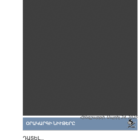
Հինգշաբթի, Ապրիլ 24, 2025
ՕՐԱԿԱՐԳԻ ՆԻՒԹԵՐԸ
ԴԱՏԵԼ…