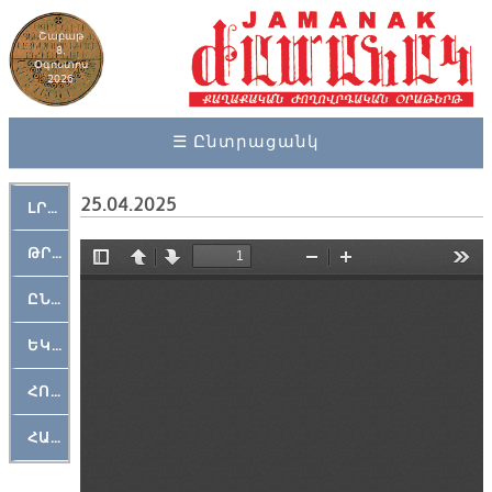
Շաբաթ
8,
Օգոստոս
2026
☰ Ընտրացանկ
25.04.2025
ԼՐԱՀՈՍ
ԹՐՔԱՀԱՅ ԿԵԱՆՔ
ԸՆԿԵՐԱՄՇԱԿՈՒԹԱՅԻՆ
ԵԿԵՂԵՑԱԿԱՆ
ՀՈԳԵՄՏԱՒՈՐ
ՀԱՐԹԱԿ