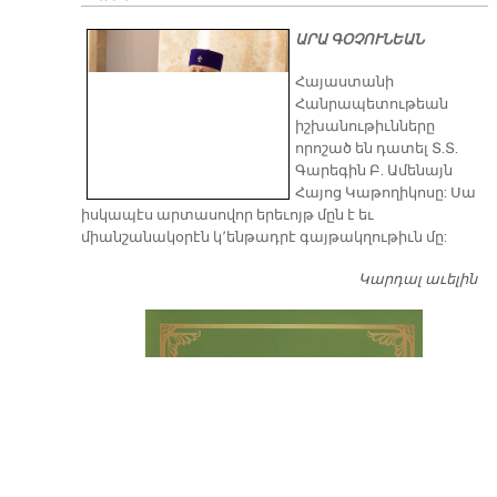
ԱՐԱ ԳՕՉՈՒՆԵԱՆ
​Հայաստանի
Հանրապետութեան
իշխանութիւնները
որոշած են դատել Տ.Տ.
Գարեգին Բ. Ամենայն
Հայոց Կաթողիկոսը: Սա
իսկապէս արտասովոր երեւոյթ մըն է եւ
միանշանակօրէն կ՚ենթադրէ գայթակղութիւն մը:
Կարդալ աւելին
Դ