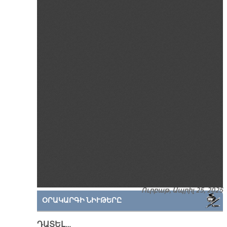
Ուրբաթ, Ապրիլ 25, 2025
ՕՐԱԿԱՐԳԻ ՆԻՒԹԵՐԸ
ԴԱՏԵԼ…