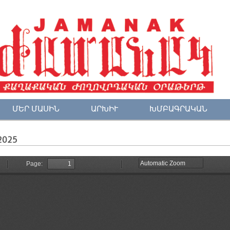
ՄԵՐ ՄԱՍԻՆ
ԱՐԽԻՒ
ԽՄԲԱԳՐԱԿԱՆ
2025