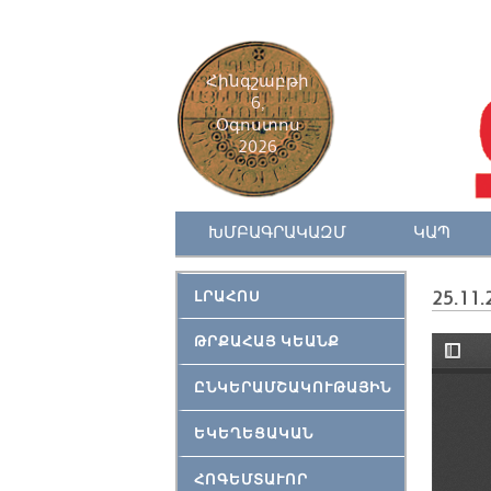
Հինգշաբթի
6,
Օգոստոս
2026
ԽՄԲԱԳՐԱԿԱԶՄ
ԿԱՊ
ԼՐԱՀՈՍ
25.11.
ԹՐՔԱՀԱՅ ԿԵԱՆՔ
ԸՆԿԵՐԱՄՇԱԿՈՒԹԱՅԻՆ
ԵԿԵՂԵՑԱԿԱՆ
ՀՈԳԵՄՏԱՒՈՐ