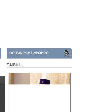
ՕՐԱԿԱՐԳԻ ՆԻՒԹԵՐԸ
ԴԱՏԵԼ…