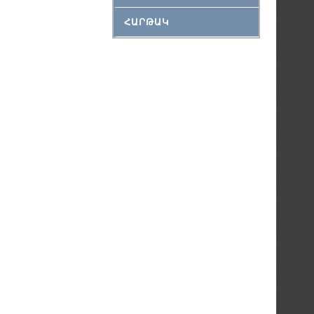
ՀԱՐԹԱԿ