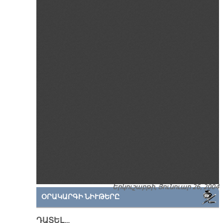
Երկուշաբթի, Յունուար 26, 2004
ՕՐԱԿԱՐԳԻ ՆԻՒԹԵՐԸ
ԴԱՏԵԼ…