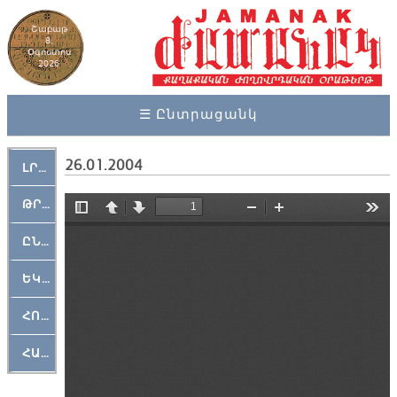
Շաբաթ
8,
Օգոստոս
2026
☰ Ընտրացանկ
26.01.2004
ԼՐԱՀՈՍ
ԹՐՔԱՀԱՅ ԿԵԱՆՔ
ԸՆԿԵՐԱՄՇԱԿՈՒԹԱՅԻՆ
ԵԿԵՂԵՑԱԿԱՆ
ՀՈԳԵՄՏԱՒՈՐ
ՀԱՐԹԱԿ