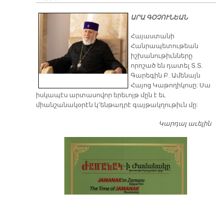
ԱՐԱ ԳՕՉՈՒՆԵԱՆ
​Հայաստանի
Հանրապետութեան
իշխանութիւնները
որոշած են դատել Տ.Տ.
Գարեգին Բ. Ամենայն
Հայոց Կաթողիկոսը: Սա
իսկապէս արտասովոր երեւոյթ մըն է եւ
միանշանակօրէն կ՚ենթադրէ գայթակղութիւն մը:
Կարդալ աւելին
Դ