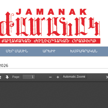
ՄԵՐ ՄԱՍԻՆ
ԱՐԽԻՒ
ԽՄԲԱԳՐԱԿԱՆ
2026