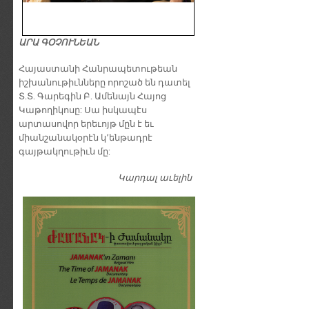
ԱՐԱ ԳՕՉՈՒՆԵԱՆ
​Հայաստանի Հանրապետութեան
իշխանութիւնները որոշած են դատել
Տ.Տ. Գարեգին Բ. Ամենայն Հայոց
Կաթողիկոսը: Սա իսկապէս
արտասովոր երեւոյթ մըն է եւ
միանշանակօրէն կ՚ենթադրէ
գայթակղութիւն մը:
Կարդալ աւելին
Դատել…