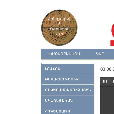
Հինգշաբթի
6,
Օգոստոս
2026
ԽՄԲԱԳՐԱԿԱԶՄ
ԿԱՊ
ԼՐԱՀՈՍ
03.06.
ԹՐՔԱՀԱՅ ԿԵԱՆՔ
ԸՆԿԵՐԱՄՇԱԿՈՒԹԱՅԻՆ
ԵԿԵՂԵՑԱԿԱՆ
ՀՈԳԵՄՏԱՒՈՐ