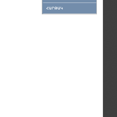
ՀԱՐԹԱԿ