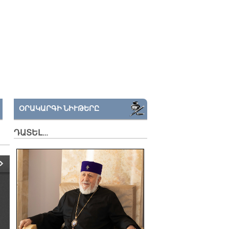
ՕՐԱԿԱՐԳԻ ՆԻՒԹԵՐԸ
ԴԱՏԵԼ…