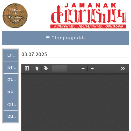
Կիրակի
9,
Օգոստոս
2026
☰ Ընտրացանկ
03.07.2025
ԼՐԱՀՈՍ
ԹՐՔԱՀԱՅ ԿԵԱՆՔ
ԸՆԿԵՐԱՄՇԱԿՈՒԹԱՅԻՆ
ԵԿԵՂԵՑԱԿԱՆ
ՀՈԳԵՄՏԱՒՈՐ
ՀԱՐԹԱԿ