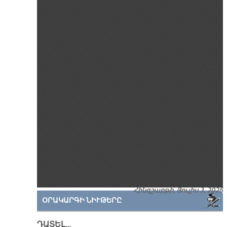
Հինգշաբթի, Յուլիս 3, 2025
ՕՐԱԿԱՐԳԻ ՆԻՒԹԵՐԸ
ԴԱՏԵԼ…