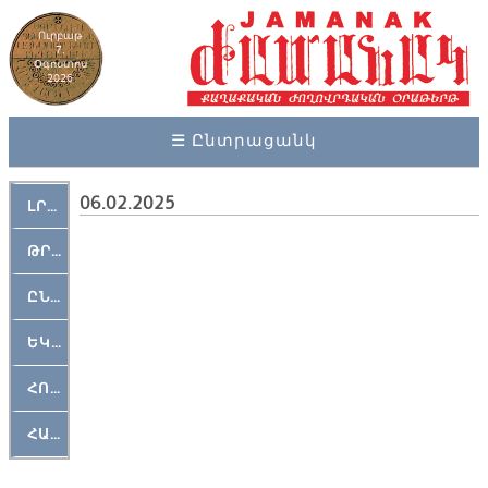
Ուրբաթ
7,
Օգոստոս
2026
☰ Ընտրացանկ
06.02.2025
ԼՐԱՀՈՍ
ԹՐՔԱՀԱՅ ԿԵԱՆՔ
ԸՆԿԵՐԱՄՇԱԿՈՒԹԱՅԻՆ
ԵԿԵՂԵՑԱԿԱՆ
ՀՈԳԵՄՏԱՒՈՐ
ՀԱՐԹԱԿ