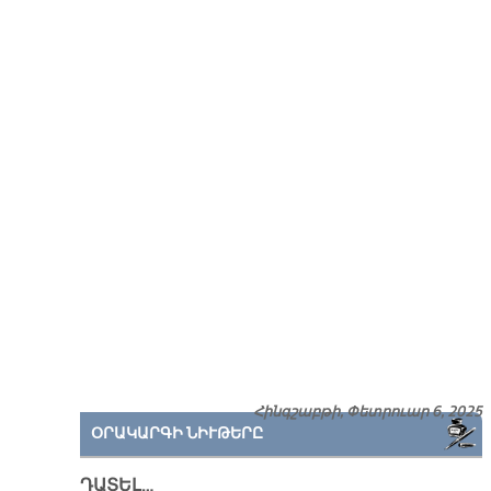
Հինգշաբթի, Փետրուար 6, 2025
ՕՐԱԿԱՐԳԻ ՆԻՒԹԵՐԸ
ԴԱՏԵԼ…