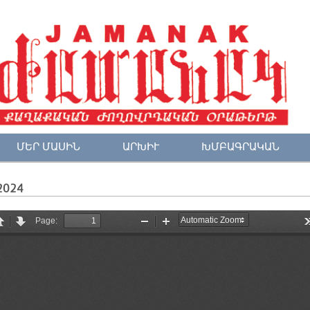
ՄԵՐ ՄԱՍԻՆ
ԱՐԽԻՒ
ԽՄԲԱԳՐԱԿԱՆ
2024