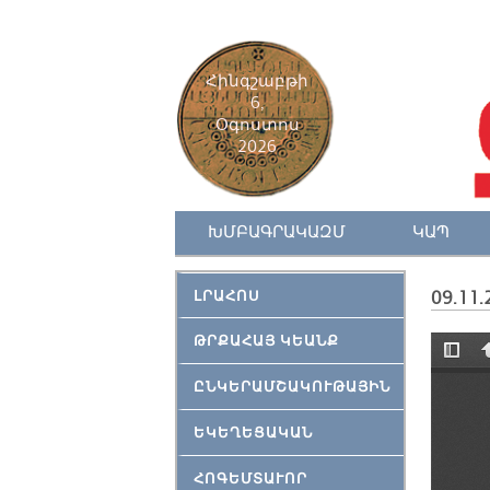
Հինգշաբթի
6,
Օգոստոս
2026
ԽՄԲԱԳՐԱԿԱԶՄ
ԿԱՊ
ԼՐԱՀՈՍ
09.11.
ԹՐՔԱՀԱՅ ԿԵԱՆՔ
ԸՆԿԵՐԱՄՇԱԿՈՒԹԱՅԻՆ
ԵԿԵՂԵՑԱԿԱՆ
ՀՈԳԵՄՏԱՒՈՐ