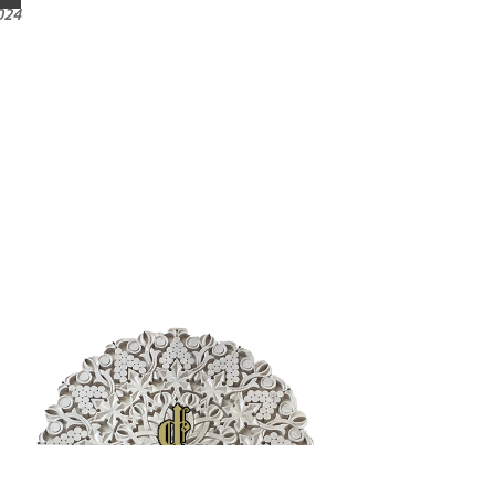
պատմաբան Վարագ
024
Գեթսեմանեանի հետ