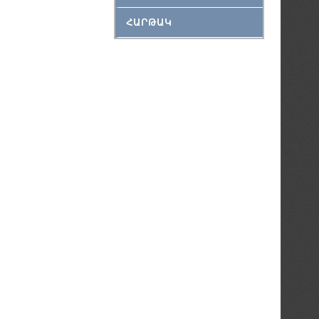
ՀԱՐԹԱԿ