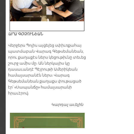
ԱՐԱ ԳՕՉՈՒՆԵԱՆ
Վերջերս Պոլիս այցելեց սփիւռքահայ
պատմաբան Վարագ Գեթսեմանեան,
որու քաղաքէս ներս կեցութիւնը տեւեց
շուրջ ամիս մը։ Ան ներկայիս կը
դասաւանդէ Պէյրութի Ամերիկեան
համալսարանէն ներս։ Վարագ
Գեթսեմանեան քաղաքս փութացած
էր՝ «Սապանճը» համալսարանի
հրաւէրով։
Կարդալ աւելին
Պոլիս այցելութեան
առթիւ ԺԱՄԱՆԱԿ-ի
խմբագրատան մէջ
շահեկան զրոյց՝
սփիւռքահայ