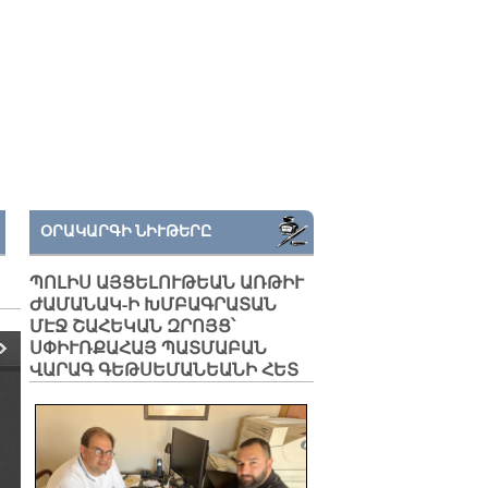
ՕՐԱԿԱՐԳԻ ՆԻՒԹԵՐԸ
ՊՈԼԻՍ ԱՅՑԵԼՈՒԹԵԱՆ ԱՌԹԻՒ
ԺԱՄԱՆԱԿ-Ի ԽՄԲԱԳՐԱՏԱՆ
ՄԷՋ ՇԱՀԵԿԱՆ ԶՐՈՅՑ՝
ՍՓԻՒՌՔԱՀԱՅ ՊԱՏՄԱԲԱՆ
ՎԱՐԱԳ ԳԵԹՍԵՄԱՆԵԱՆԻ ՀԵՏ