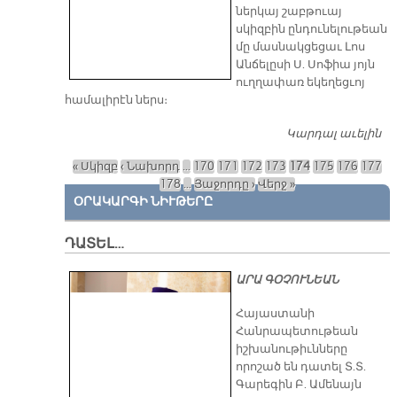
ներկայ շաբթուայ
սկիզբին ընդունելութեան
մը մասնակցեցաւ Լոս
Անճելըսի Ս. Սոֆիա յոյն
ուղղափառ եկեղեցւոյ
համալիրէն ներս։
Կարդալ աւելին
ԼՈ
Մ
« Սկիզբ
‹ Նախորդ
…
170
171
172
173
174
175
176
177
Մ
Էջեր
178
…
Յաջորդը ›
Վերջ »
Հ
ՕՐԱԿԱՐԳԻ ՆԻՒԹԵՐԸ
ԴԱՏԵԼ…
ԱՐԱ ԳՕՉՈՒՆԵԱՆ
​Հայաստանի
Հանրապետութեան
իշխանութիւնները
որոշած են դատել Տ.Տ.
Գարեգին Բ. Ամենայն