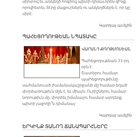
սիրտով եւ անկեղծ հոգիով պիտի դիմաւորեն զԻնք,
որովհետեւ Տէրը մաքուրներն ու անկեղծներն է, որ կը
սիրէ:
Կարդալ աւելին
Մ
Կ
ՊԱՀԵՑՈՂՈՒԹԵԱՆ ՆՊԱՏԱԿԸ
Ք
Է
ՎԱՐԱՆԴ ՔՈՐԹՄՈՍԵԱՆ
Պահեցողութեան 33-րդ
օրն է:
Շատերու համար
պահեցողութիւնը
սահմանուած ժամանակաշրջանի մը համար եղած
փորձառութիւն մըն է, եւ միայն: Ուրիշներու համար
նորութիւն մը, փորձել իմանալու համար արդեօք
պիտի յաջողի՞ն դիմանալ:
Կարդալ աւելին
Պ
Ն
ԵՐԿԻՆՔ ՏԱՆՈՂ ՃԱՆԱՊԱՐՀՆԵՐԸ