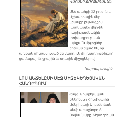
ՎԱՐԱՆԴ ՔՈՐԹՄՈՍԵԱՆ
Մեծ պահքի 32-րդ օրն է:
Աշխարհային մեր
կեանքի ընթացքին,
յատկապէս վերջին
հարիւրամեակին
փոխադրութեան
այնքա՜ն միջոցներ
երեւան եկած են, որ
այնքան դիւրացուցած են մարդուն փոխադրութիւնը՝
ցամաքային, ջրային եւ օդային միջոցներով:
Կարդալ աւելին
ԵՐ
Ճ
ԼՈՍ ԱՆՃԵԼԸՍԻ ՄԷՋ ՄԻՋԵԿԵՂԵՑԱԿԱՆ
ՀԱՆԴԻՊՈՒՄ
Հայց. Առաքելական
Եկեղեցւոյ Հիւսիսային
Ամերիկայի Արեւմտեան
թեմի առաջնորդ Տ.
Յովնան Արք. Տէրտէրեան