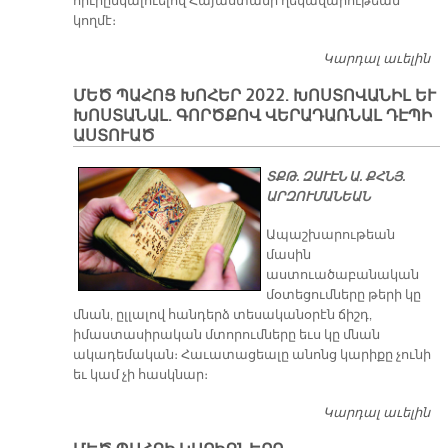
հիւրընկալուելով Հայաստանի ղեկավարութեան
կողմէ։
Կարդալ աւելին
Ա
Խ
ՄԵԾ ՊԱՀՈՑ ԽՈՀԵՐ 2022. ԽՈՍՏՈՎԱՆԻԼ ԵՒ
ՄԱ
ԽՈՍՏԱՆԱԼ. ԳՈՐԾՔՈՎ ՎԵՐԱԴԱՌՆԱԼ ԴԷՊԻ
ԷՋ
ԱՍՏՈՒԱԾ
ՏՔԹ. ԶԱՒԷՆ Ա. ՔՀՆՅ.
ԱՐԶՈՒՄԱՆԵԱՆ
Ապաշխարութեան
մասին
աստուածաբանական
մօտեցումները թերի կը
մնան, ըլլալով հանդերձ տեսականօրէն ճիշդ,
իմաստասիրական մտորումները եւս կը մնան
ակադեմական։ Հաւատացեալը անոնց կարիքը չունի
եւ կամ չի հասկնար։
Կարդալ աւելին
Մ
ԽՈ