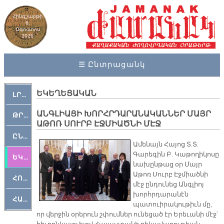
Հինգշաբթի
6,
Օգոստոս
2026
☰ Ընտրացանկ
ԵԿԵՂԵՑԱԿԱՆ
ԼՐԱՀՈՍ
ԱՆԳԼԻԱՑԻ ԽՈՐՀՐԴԱՐԱՆԱԿԱՆՆԵՐ ՄԱՅՐ
ԹՐՔԱՀԱՅ ԿԵԱՆՔ
ԱԹՈՌ ՍՈՒՐԲ ԷՋՄԻԱԾՆԻ ՄԷՋ
ԸՆԿԵՐԱՄՇԱԿՈՒԹԱՅԻՆ
Ամենայն Հայոց Տ.Տ.
Գարեգին Բ. Կաթողիկոսը
ԵԿԵՂԵՑԱԿԱՆ
նախընթաց օր Մայր
Աթոռ Սուրբ Էջմիածնի
ՀՈԳԵՄՏԱՒՈՐ
մէջ ընդունեց Անգլիոյ
խորհրդարանէն
ՀԱՐԹԱԿ
պատուիրակութիւն մը,
որ վերջին օրերուն շփումներ ունեցած էր Երեւանի մէջ՝