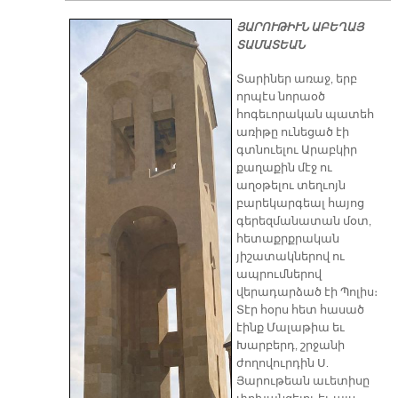
ՅԱՐՈՒԹԻՒՆ ԱԲԵՂԱՅ
ՏԱՄԱՏԵԱՆ
Տարիներ առաջ, երբ
որպէս նորաօծ
հոգեւորական պատեհ
առիթը ունեցած էի
գտնուելու Արաբկիր
քաղաքին մէջ ու
աղօթելու տեղւոյն
բարեկարգեալ հայոց
գերեզմանատան մօտ,
հետաքրքրական
յիշատակներով ու
ապրումներով
վերադարձած էի Պոլիս։
Տէր հօրս հետ հասած
էինք Մալաթիա եւ
Խարբերդ, շրջանի
ժողովուրդին Ս.
Յարութեան աւետիսը