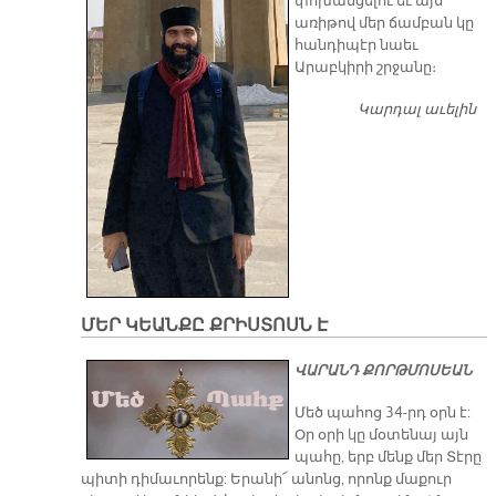
փոխանցելու եւ այս
առիթով մեր ճամբան կը
հանդիպէր նաեւ
Արաբկիրի շրջանը։
Կարդալ աւելին
Ա
Մ
Վ
ՄԵՐ ԿԵԱՆՔԸ ՔՐԻՍՏՈՍՆ Է
ՎԱՐԱՆԴ ՔՈՐԹՄՈՍԵԱՆ
Մեծ պահոց 34-րդ օրն է:
Օր օրի կը մօտենայ այն
պահը, երբ մենք մեր Տէրը
պիտի դիմաւորենք: Երանի՜ անոնց, որոնք մաքուր