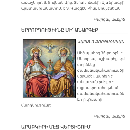
առաջնորդ Տ. Յովնան Արք. Տէրտէրեանի։ Այս ծրագրի
պատասխանատուն է Տ. Վազգէն Քհնյ. Մովսէսեան։
Կարդալ աւելին
«Հ
Ք
ԵՐՐՈՐԴՈՒԹԻՒՆԸ ՄԻ՛ ԱՆԱՐԳԷՔ
Ը
ՎԱՐԱՆԴ ՔՈՐԹՄՈՍԵԱՆ
Մեծ պահոց 36-րդ օրն է:
Մերօրեայ աշխարհը եթէ
փորձենք
ժամանակահատուածի
վերածել, կարելի է
անվարան ըսել, թէ
այլասերուածութեան
ժամանակահատուածն
է, որ կ՚ապրի
մարդկութիւնը:
Կարդալ աւելին
Ե
ՄԻ
ԱՐԱԲԿԻՐԻ ՄԷՋ ՎԵՐՅԻՇՈՒՄ