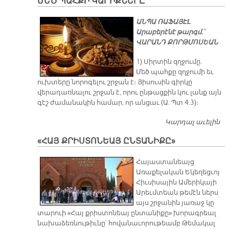
ՄԵԾ ՊԱՀՔԻ ԿԱՐԻՔՆԵՐԸ
Խ
ԵՒ
ԱՆՊԱ ՌԱՖԱՅԷԼ
ԽՈ
Արաբերէնէ թարգմ.՝
Գ
ՎԱՐԱՆԴ ՔՈՐԹՄՈՍԵԱՆ
Վ
Դ
1) Սիրտին զղջումը.
Ա
Մեծ պահքը զղջումի եւ
ուխտերը նորոգելու շրջան է։ Յիսուսին գիրկը
վերադառնալու շրջան է, որու ընթացքին կու լանք այն
գէշ ժամանակին համար, որ անցաւ (Ա. Պտ 4.3)։
Կարդալ աւելին
Մ
Կ
«ՀԱՅ ՔՐԻՍՏՈՆԵԱՅ ԸՆՏԱՆԻՔԸ»
Հայաստանեայց
Առաքելական Եկեղեցւոյ
Հիւսիսային Ամերիկայի
Արեւմտեան թեմէն ներս
այս շրջանին յառաջ կը
տարուի «Հայ քրիստոնեայ ընտանիքը» խորագրեալ
նախաձեռնութիւնը՝ հովանաւորութեամբ Թեմակալ