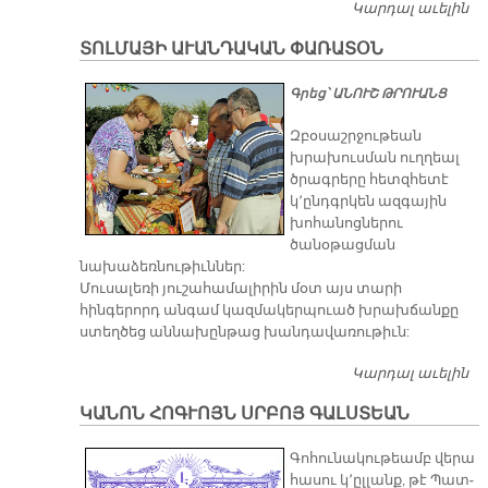
Կարդալ աւելին
ՍՓ
Ո
ՏՈԼՄԱՅԻ ԱՒԱՆԴԱԿԱՆ ՓԱՌԱՏՕՆ
Դ
​Գրեց՝ ԱՆՈՒՇ ԹՐՈՒԱՆՑ
Զբօսաշրջութեան
խրախուսման ուղղեալ
ծրագրերը հետզհետէ
կ՚ընդգրկեն ազգային
խոհանոցներու
ծանօթացման
նախաձեռնութիւններ:
Մուսալեռի յուշահամալիրին մօտ այս տարի
հինգերորդ անգամ կազմակերպուած խրախճանքը
ստեղծեց աննախընթաց խանդավառութիւն:
Կարդալ աւելին
Տ
Ա
ԿԱՆՈՆ ՀՈԳՒՈՅՆ ՍՐԲՈՅ ԳԱԼՍՏԵԱՆ
Փ
Գոհունակութեամբ վերա
հասու կ՚ըլլանք, թէ Պատ­