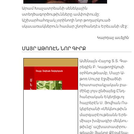
Արամ Խաչատրեանի սենեկային
ստեղծագործութիւնները ամփոփումը:
Աշխարհահռչակ յօրինողի նոր թողարկուած
սկաւառակներուն համար շնորհանդէս Երեւանի մէջ:
Կարդալ աւելին
Ա
Հ
ՄԱՅՐ ԱԹՈՌԷՆ ՆՈՐ ԳԻՐՔ
Ա­մե­նայն Հա­յոց Տ.Տ. Գա­
րե­գին Բ. Կա­թո­ղի­կո­սի
օրհ­նու­թեամբ, Մայր Ա­
թոռ Սուրբ Էջ­միած­նի
հրա­տա­րակ­չա­կան բա­
ժի­նը լոյս ըն­ծա­յեց Ընդ­
հան­րա­կան Ե­կե­ղեց­ւոյ
հայ­րե­րէն Ս. Յով­հան Ոս­
կե­բե­րա­նի «Մեկ­նու­թիւն
մար­գա­րէու­թեանն Ե­րե­
միայ» խմբա­գիր մեկ­նու­
թիւ­նը՝ աշ­խա­տա­սի­րու­
թեամբ Յա­կոբ Քէօ­սէեա­