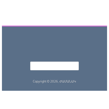
իսկապէս արտասովոր երեւոյթ մըն է եւ
միանշանակօրէն կ՚ենթադրէ գայթակղութիւն մը:
Կարդալ աւելին
Դ
Որոնել
Search form
Copyright © 2026,
ԺԱՄԱՆԱԿ