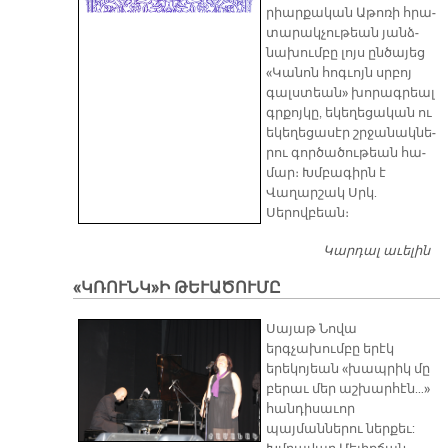
րիար­քա­կան Ա­թո­ռի հրա­
տա­րակ­չու­թեան յանձ­
նա­խում­բը լոյս ըն­ծա­յեց
«Կա­նոն հոգ­ւոյն սրբոյ
գալս­տեան» խո­րագ­րեալ
գրքոյ­կը, ե­կե­ղե­ցա­կան ու
ե­կե­ղե­ցա­սէր շրջա­նակ­նե­
րու գոր­ծա­ծու­թեան հա­
մար։ Խմբագիրն է
Վաղարշակ Սրկ.
Սերովբեան։
Կարդալ աւելին
Կ
Հ
«ԿՌՈՒՆԿ»Ի ԹԵՒԱԾՈՒՄԸ
Ս
Գ
​Սայաթ Նովա
երգչախումբը երէկ
երեկոյեան «խապրիկ մը
բերաւ մեր աշխարհէն…»
հանդիսաւոր
պայմաններու ներքեւ: