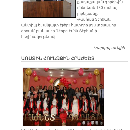
քաղաքական գործիչին
ծննդեան 130-ամեայ
յոբելեանը:
«Վահան Տէրեան.
անտիպ եւ անյայտ էջեր» հատորը լոյս տեսաւ իր
ծոռան՝ բանասէր Գէորգ Էմին-Տէրեանի
հեղինակութեամբ:
Կարդալ աւելին
Վ
ՈՒ
ԱՌԱՋԻՆ ՀՈՒՆՁՔԻՆ ՀՐԱԺԵՇՏ
Վ