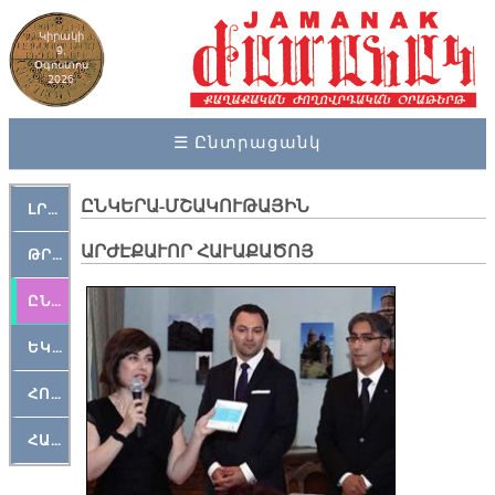
Կիրակի
9,
Օգոստոս
2026
☰ Ընտրացանկ
ԸՆԿԵՐԱ-ՄՇԱԿՈՒԹԱՅԻՆ
ԼՐԱՀՈՍ
ԱՐԺԷՔԱՒՈՐ ՀԱՒԱՔԱԾՈՅ
ԹՐՔԱՀԱՅ ԿԵԱՆՔ
ԸՆԿԵՐԱՄՇԱԿՈՒԹԱՅԻՆ
ԵԿԵՂԵՑԱԿԱՆ
ՀՈԳԵՄՏԱՒՈՐ
ՀԱՐԹԱԿ