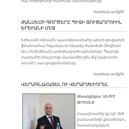
հայ ժողովուրդի հարուստ պատմութիւնը
Կարդալ աւելին
Հ
ԵՒ
ԺԱՆՍԵՄԻ ԳՈՐԾԵՐԸ ՊԻՏԻ ՑՈՒՑԱԴՐՈՒԻՆ
Թ
ԵՐԵՒԱՆԻ ՄԷՋ
Ե­րե­ւա­նի «Ա­րա­մէ» պատ­կե­րաս­րա­հը պի­տի ցու­ցադ­րէ
ֆրան­սա­հայ հռչա­կա­ւոր նկա­րիչ Ժան­սե­մի (Յով­հան­
նէս Սէ­մէր­ճեան) ստեղ­ծա­գոր­ծու­թիւն­նե­րը։ Պատ­կե­
րաս­րա­հի «Մաշ­տոց» մաս­նա­ճիւ­ղին մէջ նա­խա­տե­
սուած է այս ցու­ցա­հան­դէ­սը։
Կարդալ աւելին
Ժ
Գ
ՎԵՐԱԳՆԱՀԱՏԵԼ ՈՒ ՎԵՐԱՐԺԵՒՈՐԵԼ
Պ
Ց
Տեսակցեցաւ՝ ԱՆՈՒՇ
ԵՐ
ԹՐՈՒԱՆՑ
Հայաշխարհը կը նշէ մեծ
բանաստեղծ, քնարերգու,
հասարակական-