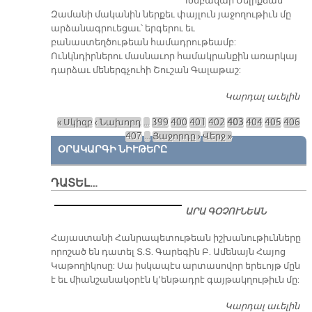
Խմբավար Մելիքճան
Զամանի մականին ներքեւ փայլուն յաջողութիւն մը
արձանագրուեցաւ՝ երգերու եւ
բանաստեղծութեան համադրութեամբ:
Ունկնդիրներու մասնաւոր համակրանքին առարկայ
դարձաւ մեներգչուհի Շուշան Գալաթաշ:
Կարդալ աւելին
«Կ
Թ
« Սկիզբ
‹ Նախորդ
…
399
400
401
402
403
404
405
406
Էջեր
407
…
Յաջորդը ›
Վերջ »
ՕՐԱԿԱՐԳԻ ՆԻՒԹԵՐԸ
ԴԱՏԵԼ…
ԱՐԱ ԳՕՉՈՒՆԵԱՆ
​Հայաստանի
Հանրապետութեան
իշխանութիւնները
որոշած են դատել Տ.Տ.
Գարեգին Բ. Ամենայն
Հայոց Կաթողիկոսը: Սա