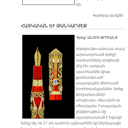
նի։
Կարդալ աւելին
Մ
Ա
ՀԱՅԿԱԿԱՆ ԵՒ ԹԱՆԿԱՐԺԷՔ
Ն
Գ
​Գրեց՝ ԱՆՈՒՇ ԹՐՈՒԱՆՑ
«Էրեբունի» անուան տակ
արտադրուած գրիչի
արմատները անցեալի
մէջ են, սակայն
պատեանին վրայ
քանդակուած՝
ապագային միտուած
խորհրդանշաններ: երեք
թողարկումներ՝
«Հոգեւոր», «Յաւերժ» եւ
«Գրական»: Իտալական
ընկերութիւն մը
պատրաստած է եզակի
նմոյշ մը, որ 21-րդ դարուն աշխարհին կը ներկայացն