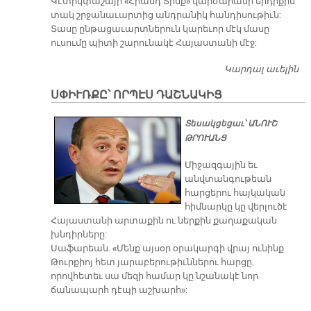
Կէտիկփաշայի «Հրանդ Տինք» վարժարանի երդիքին
տակ շրջանաւարտից անդրանիկ հանդիսութիւն:
Տասը ընթացաւարտներուն կարեւոր մէկ մասը
ուսումը պիտի շարունակէ Հայաստանի մէջ:
Կարդալ աւելին
Ա
Հ
ՍՓԻՒՌՔԸ՝ ՈՐՊԷՍ ԴԱՇՆԱԿԻՑ
Հ
Տեսակցեցաւ՝ ԱՆՈՒՇ
ԹՐՈՒԱՆՑ
Միջազգային եւ
անվտանգութեան
հարցերու հայկական
հիմնարկը կը վերլուծէ
Հայաստանի արտաքին ու ներքին քաղաքական
խնդիրները:
Սաֆարեան. «Մենք այսօր օրակարգի վրայ ունինք
Թուրքիոյ հետ յարաբերութիւններու հարցը,
որովհետեւ սա մեզի համար կը նշանակէ նոր
ճանապարհ դէպի աշխարհ»: