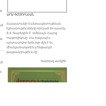
ած
ԱՐԱ ԳՕՉՈՒՆԵԱՆ
​Հայաստանի Հանրապետութեան
ած
իշխանութիւնները որոշած են դատել
Տ.Տ. Գարեգին Բ. Ամենայն Հայոց
Կաթողիկոսը: Սա իսկապէս
ին
Ս. ԶԱՏԿԻ ԱՌԹԻՒ ԵՐԷԿ ՕՐՈՒԱՆ ՏԵՒՈՂՈՒԹԵԱՆ ՊԱՏՐԻԱՐՔԱՐԱՆ
արտասովոր երեւոյթ մըն է եւ
ԱՅՑԵԼԱԾ ՀԻՒՐԵՐԸ ՇՆՈՐՀԱՒՈՐԵՑԻՆ ՄԵՐ ՀԱՄԱՅՆՔԻ
միանշանակօրէն կ՚ենթադրէ
ՏԱՂԱՒԱՐԸ
գայթակղութիւն մը:
Կարդալ աւելին
Դատել…
սի
ն