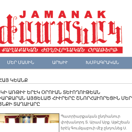
ՄԵՐ ՄԱՍԻՆ
ԱՐԽԻՒ
ԽՄԲԱԳՐԱԿԱՆ
ՀԱՅ ԿԵԱՆՔ
ՏԿԻ ԱՌԹԻՒ ԵՐԷԿ ՕՐՈՒԱՆ ՏԵՒՈՂՈՒԹԵԱՆ
ԻԱՐՔԱՐԱՆ ԱՅՑԵԼԱԾ ՀԻՒՐԵՐԸ ՇՆՈՐՀԱՒՈՐԵՑԻՆ ՄԵՐ
ՅՆՔԻ ՏԱՂԱՒԱՐԸ
Պատրիարքական ընդհանուր
փոխանորդ Տ. Արամ Արք. Աթէշեան
երէկ Գումգաբուի մէջ ընդունեց Ս.