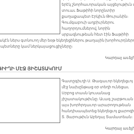
երէկ շնորհաւորական այցելութիւն 
տուաւ Ֆաթիհի նորընտիր
քաղաքապետ Էրկիւն Թուրանին։
Գումգաբուի աղբիւրներու
հաղորդումներով, նորին
սրբազնութեան հետ էին Ֆաթիհի
կէն ներս գտնուող մեր եօթ եկեղեցիներու թաղային խորհուրդներ
ետները կամ ներկայացուցիչները։
Կարդալ աւել
ԳԻՒՂԻ ՄԷՋ ՅԻՇԱՏԱԿՈՒՄ
Գատըգիւղի Ս. Թագաւոր եկեղեցւոյ
մէջ նախընթաց օր տեղի ունեցաւ
Սրբոց տասն կուսանաց
յիշատակութիւնը։ Աւագ շաբթուան
այս խորհրդաւոր արարողութեան
հանդիսապետեց եկեղեցւոյ քարոզի
Տ. Յարութիւն Աբեղայ Տամատեան։
Կարդալ աւել