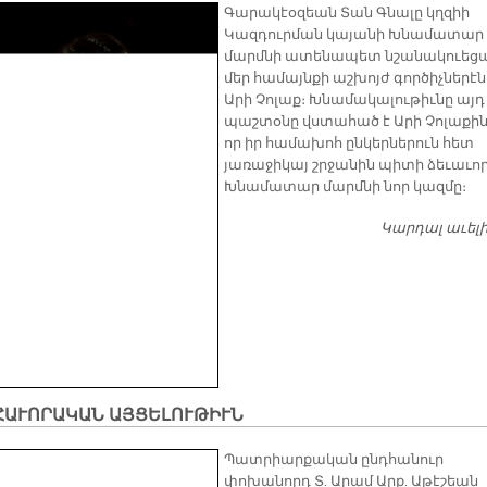
Գարակէօզեան Տան Գնալը կղզիի
Կազդուրման կայանի Խնամատար
մարմնի ատենապետ նշանակուեց
մեր համայնքի աշխոյժ գործիչներէն
Արի Չոլաք։ Խնամակալութիւնը այդ
պաշտօնը վստահած է Արի Չոլաքին
որ իր համախոհ ընկերներուն հետ
յառաջիկայ շրջանին պիտի ձեւաւո
Խնամատար մարմնի նոր կազմը։
Կարդալ աւել
ՀԱՒՈՐԱԿԱՆ ԱՅՑԵԼՈՒԹԻՒՆ
Պատրիարքական ընդհանուր
փոխանորդ Տ. Արամ Արք. Աթէշեան