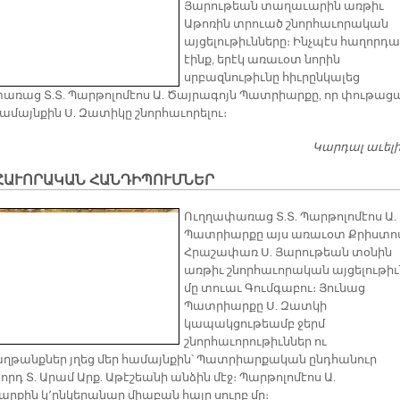
Յարութեան տաղաւարին առթիւ
Աթոռին տրուած շնորհաւորական
այցելութիւնները։ Ինչպէս հաղորդ
էինք, երէկ առաւօտ նորին
սրբազնութիւնը հիւրընկալեց
առաց Տ.Տ. Պարթոլոմէոս Ա. Ծայրագոյն Պատրիարքը, որ փութաց
համայնքին Ս. Զատիկը շնորհաւորելու։
Կարդալ աւել
ՀԱՒՈՐԱԿԱՆ ՀԱՆԴԻՊՈՒՄՆԵՐ
Ուղղափառաց Տ.Տ. Պարթոլոմէոս Ա.
Պատրիարքը այս առաւօտ Քրիստո
Հրաշափառ Ս. Յարութեան տօնին
առթիւ շնորհաւորական այցելութիւ
մը տուաւ Գումգաբու։ Յունաց
Պատրիարքը Ս. Զատկի
կապակցութեամբ ջերմ
շնորհաւորութիւններ ու
ղթանքներ յղեց մեր համայնքին՝ Պատրիարքական ընդհանուր
դ Տ. Արամ Արք. Աթէշեանի անձին մէջ։ Պարթոլոմէոս Ա.
րքին կ՚ընկերանար միաբան հայր սուրբ մը։