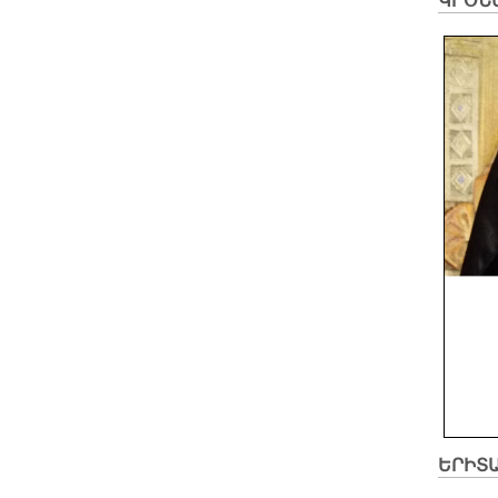
ԿՐՕՆ
ԵՐԻՏ