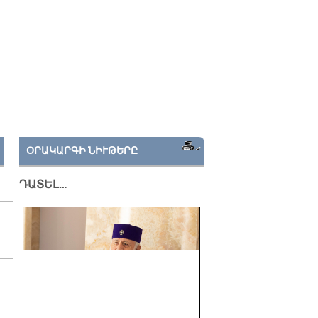
ՕՐԱԿԱՐԳԻ ՆԻՒԹԵՐԸ
ԴԱՏԵԼ…