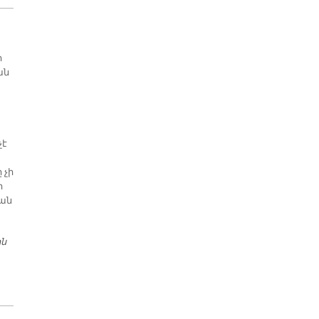
ի
ան
չէ
 չի
ր
կան
ին
Տ. ԱՐԱՄ ԱՐՔ. ԱԹԷՇԵԱՆ ԹԷԵՒ ՀԱԿՈՒԱԾ ՉԷ ՏԵՂԱՊԱՀԻ ՄԸ
ԸՆՏՐՈՒԹԵԱՆ, ՍԱԿԱՅՆ ՉԻ ՓԱՓԱՔԻՐ ԳՐԱՒԻ ՏԱԿ ԹՈՂՈՒԼ
ԿՐՕՆԱԿԱՆ ԺՈՂՈՎԻ ԿԱՄՔԸ