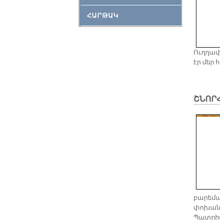
ՀԱՐԹԱԿ
Ուղղափ
էր մեր 
ՇՆՈՐ
բարեմա
փոխանոր
Պատրիա