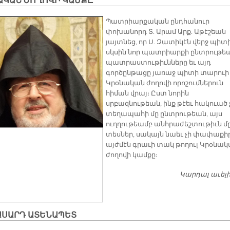
ԱԿԱՆ ԺՈՂՈՎԻ ԿԱՄՔԸ
Պատրիարքական ընդհանուր
փոխանորդ Տ. Արամ Արք. Աթէշեան
յայտնեց, որ Ս. Զատիկէն վերջ պիտ
սկսին նոր պատրիարքի ընտրութե
պատրաստութիւնները եւ այդ
գործընթացը յառաջ պիտի տարուի
Կրօնական ժողովի որոշումներուն
հիման վրայ։ Ըստ նորին
սրբազնութեան, ինք թէեւ հակուած 
տեղապահի մը ընտրութեան, այս
ուղղութեամբ անհրաժեշտութիւն մը
տեսներ, սակայն նաեւ չի փափաքի
այժմէն գրաւի տակ թողուլ Կրօնա
ժողովի կամքը։
Կարդալ աւել
ԱՍԱՐԴ ԱՏԵՆԱՊԵՏ