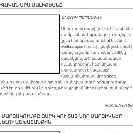
ՒԳԱԿԱՆ ԱՐԱ ՄԱԼԻՔԵԱՆԸ
ԱՐԵՒԻԿ ՊԱՊԱՅԵԱՆ
Ահաւասիկ ապրիլի 13-ն է։ Երեկոյե
ժամը իննին՝ Իսթանպուլի խոշոր ու
շքեղ համերգասրահներէն մէկուն՝
«Volkswagen Arena»ի լեփլեցուն սրահ
առաջին շարքի աթոռներէն մէկը
զբաղեցուցած՝ բազմահազար
ունկնդիրներու հետ միասին
սրտատրոփ կը սպասէի
աշխարհահռչակ վիրթիէօզ
ահար Արա Մալիքեանի ելոյթին։ Հանդիսատեսի ոգեւորութիւնը
մեծ էր, որ ամէնուն կը թուէր, թէ վայրկեանները արհեստականօրէ
ռած են, չեն յառաջանար։
Կարդալ աւել
 ՄԱՐԶԱԿՈՒՄԲԸ ԶԱՐԿ ԿՈՒ ՏԱՅ ՆՈՐ ՄԱՐԶԻԿՆԵՐ
ՆԵԼՈՒ ԱՇԽԱՏԱՆՔԻՆ