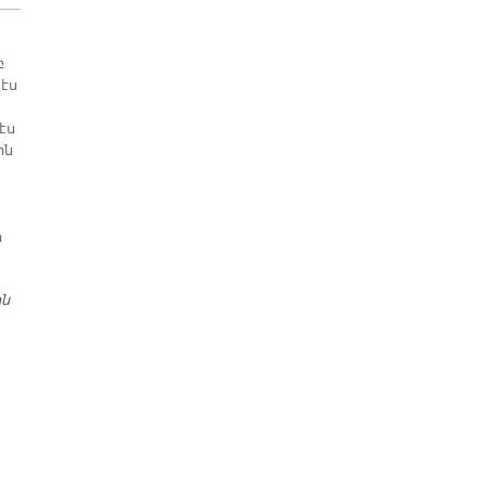
բ
պէս
էս
ին
ի
ին
ՊԱՏՐԻԱՐՔԱԿԱՆ ԸՆԴՀԱՆՈՒՐ ՓՈԽԱՆՈՐԴ Տ. ԱՐԱՄ
ԱՐՔԵՊԻՍԿՈՊՈՍ ԱԹԷՇԵԱՆԻ Ս. ԶԱՏԿԻ ՊԱՏԳԱՄԸ