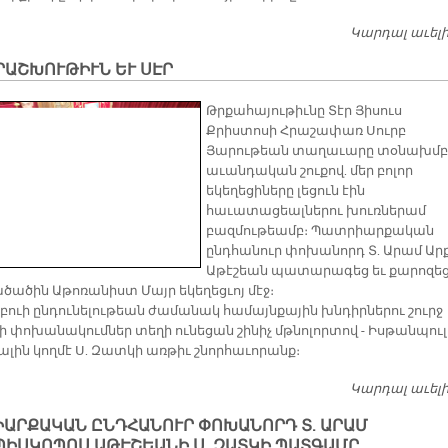
Կարդալ աւել
ՐԱՇԽՈՒԹԻՒՆ ԵՒ ՍԷՐ
Թրքահայութիւնը Տէր Յիսուս
Քրիստոսի Հրաշափառ Սուրբ
Յարութեան տաղաւարը տօնախմբ
աւանդական շուքով. մեր բոլոր
եկեղեցիները լեցուն էին
հաւատացեալներու խուռներամ
բազմութեամբ։ Պատրիարքական
ընդհանուր փոխանորդ Տ. Արամ Արք
Աթէշեան պատարագեց եւ քարոզեց
ծածին Աթոռանիստ Մայր եկեղեցւոյ մէջ։
բուի ընդունելութեան ժամանակ համայնքային խնդիրներու շուրջ
ի փոխանակումներ տեղի ունեցան շինիչ մթնոլորտով - Իսթանպուլ
ալին կողմէ Ս. Զատկի առթիւ շնորհաւորանք։
Կարդալ աւել
ԻԱՐՔԱԿԱՆ ԸՆԴՀԱՆՈՒՐ ՓՈԽԱՆՈՐԴ Տ. ԱՐԱՄ
ՊԻՍԿՈՊՈՍ ԱԹԷՇԵԱՆԻ Ս. ԶԱՏԿԻ ՊԱՏԳԱՄԸ