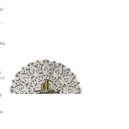
ին
ՇՆՈՐՀԱՒՈՐԱԿԱՆ ՀԱՆԴԻՊՈՒՄՆԵՐ
եց
.
 Ս.
ի
ին
ՀԱՄԵՐԱՇԽՈՒԹԻՒՆ ԵՒ ՍԷՐ