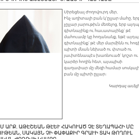
Սիրեցեալ Ժողովուրդ մեր,
Ինչ աղիտալի բան կ՚ըլլար մահը, եր
չըլլար յարութիւն մեռելոց, երբ այդ
գիտնայինք ու հաւատայինք՝ թէ
մահուամբ կը հողանանք, եթէ այդպ
գիտնայինք՝ թէ մեր մարմինն ու հոգ
պիտի մնան նեխած ու փտած ու
յաւիտենապէս խառնուած՝ կոշտ ու
կարծր հողին հետ, այսպիսի
գաղափար մը մեզի համար սոսկալ
բան մը պիտի ըլլար։
Կարդալ աւել
ԱՄ ԱՐՔ. ԱԹԷՇԵԱՆ ԹԷԵՒ ՀԱԿՈՒԱԾ ՉԷ ՏԵՂԱՊԱՀԻ ՄԸ
ՒԹԵԱՆ, ՍԱԿԱՅՆ ՉԻ ՓԱՓԱՔԻՐ ԳՐԱՒԻ ՏԱԿ ԹՈՂՈՒԼ