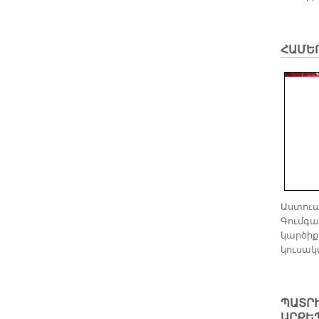
ՀԱՄԵ
Աստուա
Գումգա
կարծիք
կուսակ
ՊԱՏՐ
ԱՐՔԵ