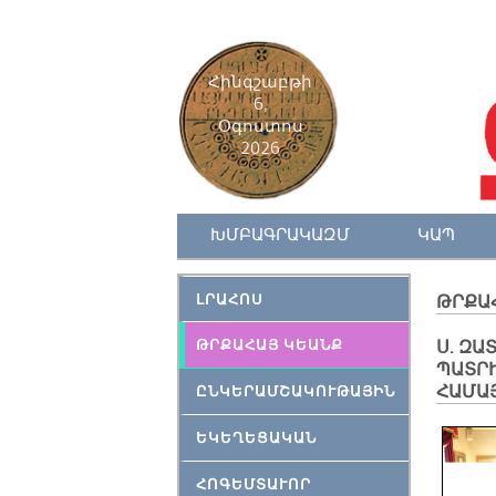
Հինգշաբթի
6,
Օգոստոս
2026
ԽՄԲԱԳՐԱԿԱԶՄ
ԿԱՊ
ԼՐԱՀՈՍ
ԹՐՔԱ
ԹՐՔԱՀԱՅ ԿԵԱՆՔ
Ս. ԶԱ
ՊԱՏՐ
ՀԱՄԱ
ԸՆԿԵՐԱՄՇԱԿՈՒԹԱՅԻՆ
ԵԿԵՂԵՑԱԿԱՆ
ՀՈԳԵՄՏԱՒՈՐ