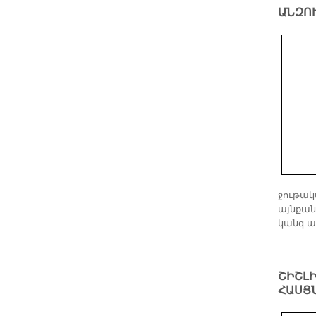
ԱՆԶՈ
ջութակ
այնքան 
կանգ ա
ՇԻՇԼԻ
ՀԱՍՑ