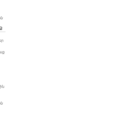
ին
ՀԱՅ ՅՕՐԻՆՈՂՆԵՐՈՒ ԳՈՐԾԵՐՈՎ ԽԱՆԴԱՎԱՌ ՀԱՄԵՐԳ
Ք
եր
աք
ին
ին
ՈՉ ԵՒՍ Է ՄՈՒՇՏԱԿԱԳՈՐԾ ՅԱՅՏՆԻ ՎԱՐՊԵՏ ԱՐԱ ԹԵՔՊԸՉԱՔ