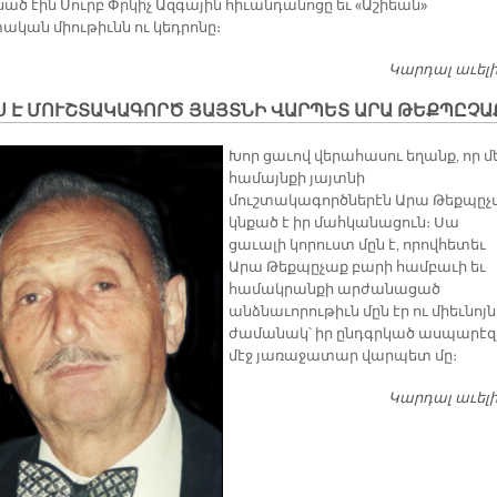
ած էին Սուրբ Փրկիչ Ազգային հիւանդանոցը եւ «Աշիեան»
ական միութիւնն ու կեդրոնը։
Կարդալ աւել
Ս Է ՄՈՒՇՏԱԿԱԳՈՐԾ ՅԱՅՏՆԻ ՎԱՐՊԵՏ ԱՐԱ ԹԵՔՊԸՉԱ
Խոր ցաւով վերահասու եղանք, որ մ
համայնքի յայտնի
մուշտակագործներէն Արա Թեքպըչ
կնքած է իր մահկանացուն։ Սա
ցաւալի կորուստ մըն է, որովհետեւ
Արա Թեքպըչաք բարի համբաւի եւ
համակրանքի արժանացած
անձնաւորութիւն մըն էր ու միեւնոյն
ժամանակ՝ իր ընդգրկած ասպարէզ
մէջ յառաջատար վարպետ մը։
Կարդալ աւել