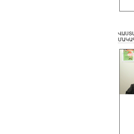
ՎԱՍՏԱ
ՄԱԿԱ