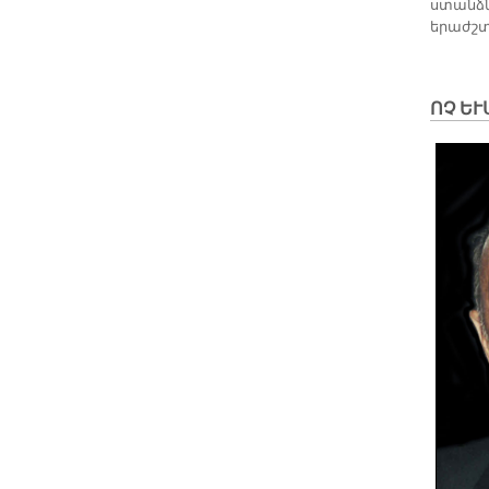
ստանձն
երաժշտ
ՈՉ ԵՒ