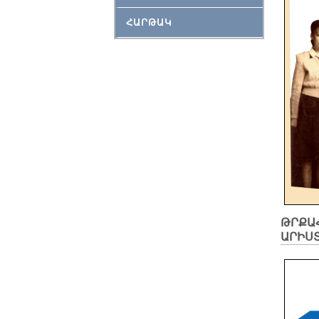
ՀԱՐԹԱԿ
ԹՐՔԱ
ԱՐԻՍ