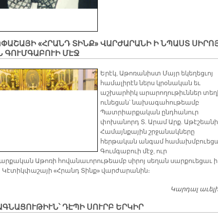
ՓԱՇԱՅԻ «ՀՐԱՆԴ ՏԻՆՔ» ՎԱՐԺԱՐԱՆԻ Ի ՆՊԱՍՏ ՍԻՐՈ
Ն ԳՈՒՄԳԱԲՈՒԻ ՄԷՋ
Երէկ, Աթոռանիստ Մայր եկեղեցւոյ
համալիրէն ներս կրօնական եւ
աշխարհիկ արարողութիւններ տեղ
ունեցան՝ նախագահութեամբ
Պատրիարքական ընդհանուր
փոխանորդ Տ. Արամ Արք. Աթէշեանի
Համայնքային շրջանակները
հերթական անգամ համախմբուեց
Գումգաբուի մէջ, ուր
րքական Աթոռի հովանաւորութեամբ սիրոյ սեղան սարքուեցաւ ի
Կէտիկփաշայի «Հրանդ Տինք» վարժարանին։
Կարդալ աւել
ԳՆԱՑՈՒԹԻՒՆ՝ ԴԷՊԻ ՍՈՒՐԲ ԵՐԿԻՐ