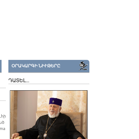
ՕՐԱԿԱՐԳԻ ՆԻՒԹԵՐԸ
ԴԱՏԵԼ…
ւհի
ած
tma