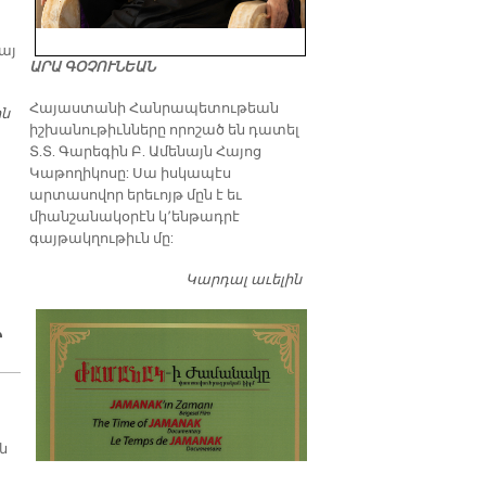
այ
ԱՐԱ ԳՕՉՈՒՆԵԱՆ
​Հայաստանի Հանրապետութեան
ին
ՎԵՐՃԻՀԱՆ ԶԻՖԼԻՕՂԼՈՒԻ ՇԱՀԵԿԱՆ ԳԻՐՔԸ
իշխանութիւնները որոշած են դատել
Տ.Տ. Գարեգին Բ. Ամենայն Հայոց
Կաթողիկոսը: Սա իսկապէս
արտասովոր երեւոյթ մըն է եւ
միանշանակօրէն կ՚ենթադրէ
գայթակղութիւն մը:
Կարդալ աւելին
Դատել…
Ր
ն