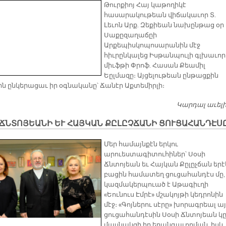
Թուրքիոյ Հայ կաթողիկէ
հասարակութեան վիճակաւոր Տ.
Լեւոն Արք. Զեքիեան նախընթաց օր
Սաքըզաղաճըի
Արքեպիսկոպոսարանին մէջ
հիւրընկալեց Իսթանպուլի գլխաւոր
միւֆթի Փրոֆ. Հասան Քեամիլ
Եըլմազը։ Այցելութեան ընթացքին
ին ընկերացաւ իր օգնականը՝ Ճանէր Աքտեմիրլի։
Կարդալ աւել
ՃՆՏՈՅԵԱՆԻ ԵՒ ՀԱՅԿԱՆ ՔԸԼԸՉՃԱՆԻ ՑՈՒՑԱՀԱՆԴԷՍ
Մեր համայնքէն երկու
արուեստագիտուհիներ՝ Սօսի
Ճնտոյեան եւ Հայկան Քըլըչճան երէ
բացին համատեղ ցուցահանդէս մը,
կազմակերպուած է Աթագիւղի
«Եունուս Էմրէ» մշակոյթի կեդրոնին
մէջ։ «Գոյներու սէրը» խորագրեալ ա
ցուցահանդէսին Սօսի Ճնտոյեան կ
մասնակցի իր երանգաւորման, իսկ