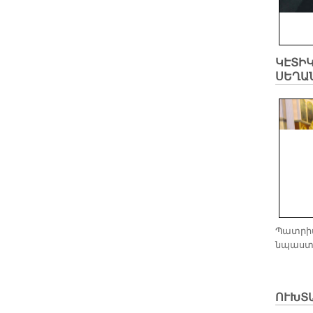
ԿԷՏԻԿ
ՍԵՂԱ
Պատրիա
նպաստ 
ՈՒԽՏԱ