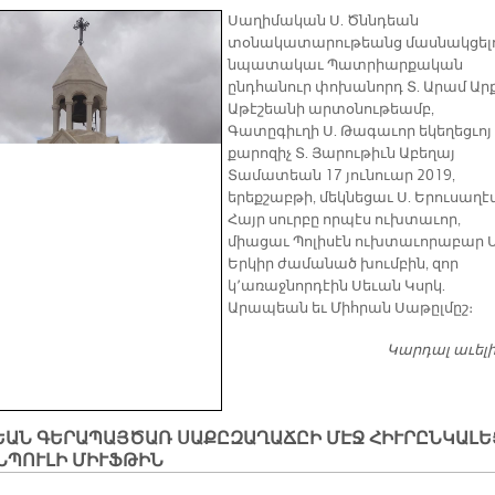
Սաղիմական Ս. Ծննդեան
տօնակատարութեանց մասնակցել
նպատակաւ Պատրիարքական
ընդհանուր փոխանորդ Տ. Արամ Արք
Աթէշեանի արտօնութեամբ,
Գատըգիւղի Ս. Թագաւոր եկեղեցւոյ
քարոզիչ Տ. Յարութիւն Աբեղայ
Տամատեան 17 յունուար 2019,
երեքշաբթի, մեկնեցաւ Ս. Երուսաղէմ
Հայր սուրբը որպէս ուխտաւոր,
միացաւ Պոլիսէն ուխտաւորաբար Ս
Երկիր ժամանած խումբին, զոր
կ՚առաջնորդէին Սեւան Կսրկ.
Արապեան եւ Միհրան Սաթըլմըշ։
Կարդալ աւել
ԵԱՆ ԳԵՐԱՊԱՅԾԱՌ ՍԱՔԸԶԱՂԱՃԸԻ ՄԷՋ ՀԻՒՐԸՆԿԱԼԵ
ՆՊՈՒԼԻ ՄԻՒՖԹԻՆ