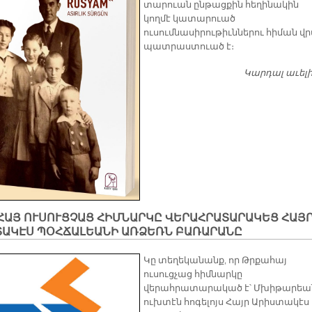
տարուան ընթացքին հեղինակին
կողմէ կատարուած
ուսումնասիրութիւններու հիման վր
պատրաստուած է։
Կարդալ աւել
ՀԱՅ ՈՒՍՈՒՑՉԱՑ ՀԻՄՆԱՐԿԸ ՎԵՐԱՀՐԱՏԱՐԱԿԵՑ ՀԱՅ
ՏԱԿԷՍ ՊՕՀՃԱԼԵԱՆԻ ԱՌՁԵՌՆ ԲԱՌԱՐԱՆԸ
Կը տեղեկանանք, որ Թրքահայ
ուսուցչաց հիմնարկը
վերահրատարակած է՝ Մխիթարեա
ուխտէն հոգելոյս Հայր Արիստակէս