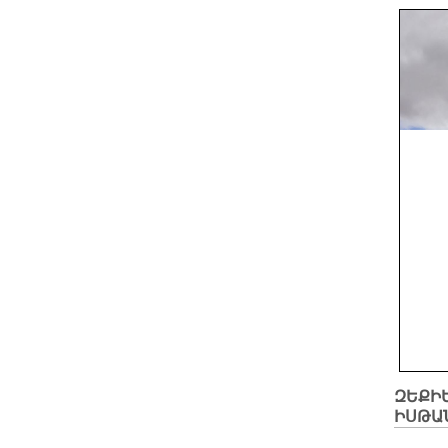
ԶԵՔԻ
ԻՍԹԱ