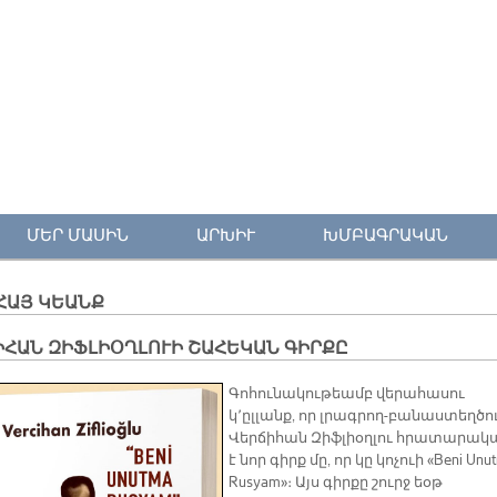
ՄԵՐ ՄԱՍԻՆ
ԱՐԽԻՒ
ԽՄԲԱԳՐԱԿԱՆ
ՀԱՅ ԿԵԱՆՔ
ԻՀԱՆ ԶԻՖԼԻՕՂԼՈՒԻ ՇԱՀԵԿԱՆ ԳԻՐՔԸ
Գոհունակութեամբ վերահասու
կ՚ըլլանք, որ լրագրող-բանաստեղծո
Վերճիհան Զիֆլիօղլու հրատարակ
է նոր գիրք մը, որ կը կոչուի «Beni Unu
Rusyam»։ Այս գիրքը շուրջ եօթ