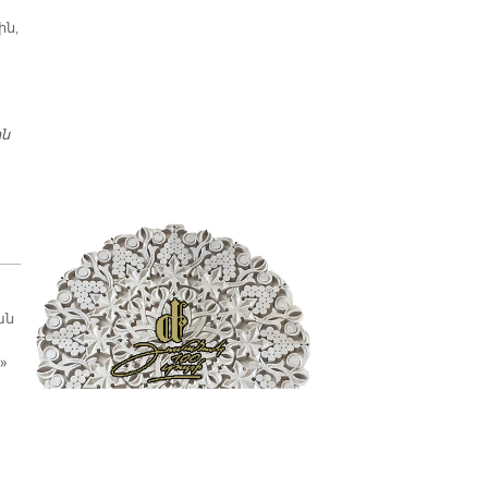
ին,
ին
ԹՐՔԱՀԱՅ ՈՒՍՈՒՑՉԱՑ ՀԻՄՆԱՐԿԸ ՎԵՐԱՀՐԱՏԱՐԱԿԵՑ ՀԱՅՐ
ԱՐԻՍՏԱԿԷՍ ՊՕՀՃԱԼԵԱՆԻ ԱՌՁԵՌՆ ԲԱՌԱՐԱՆԸ
ան
»