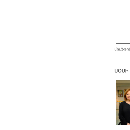
միւֆթի
ՍՕՍԻ 