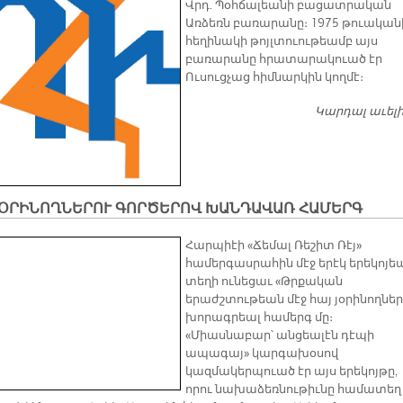
Վրդ. Պօհճալեանի բացատրական
Առձեռն բառարանը։ 1975 թուական
հեղինակի թոյլտուութեամբ այս
բառարանը հրատարակուած էր
Ուսուցչաց հիմնարկին կողմէ։
Կարդալ աւել
ՅՕՐԻՆՈՂՆԵՐՈՒ ԳՈՐԾԵՐՈՎ ԽԱՆԴԱՎԱՌ ՀԱՄԵՐԳ
Հարպիէի «Ճեմալ Ռեշիտ Ռէյ»
համերգասրահին մէջ երէկ երեկոյե
տեղի ունեցաւ «Թրքական
երաժշտութեան մէջ հայ յօրինողներ
խորագրեալ համերգ մը։
«Միասնաբար՝ անցեալէն դէպի
ապագայ» կարգախօսով
կազմակերպուած էր այս երեկոյթը,
որու նախաձեռնութիւնը համատեղ