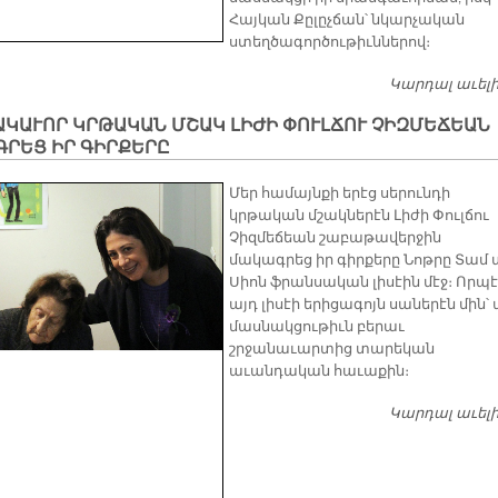
Հայկան Քըլըչճան՝ նկարչական
ստեղծագործութիւններով։
Կարդալ աւել
ԿԱՒՈՐ ԿՐԹԱԿԱՆ ՄՇԱԿ ԼԻԺԻ ՓՈՒԼՃՈՒ ՉԻԶՄԵՃԵԱՆ
ԳՐԵՑ ԻՐ ԳԻՐՔԵՐԸ
Մեր համայնքի երէց սերունդի
կրթական մշակներէն Լիժի Փուլճու
Չիզմեճեան շաբաթավերջին
մակագրեց իր գիրքերը Նոթրը Տամ 
Սիոն ֆրանսական լիսէին մէջ։ Որպ
այդ լիսէի երիցագոյն սաներէն մին՝
մասնակցութիւն բերաւ
շրջանաւարտից տարեկան
աւանդական հաւաքին։
Կարդալ աւել