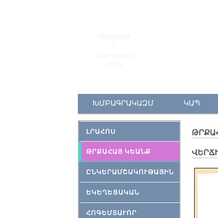
Ուրբաթ
7,
Օգոստոս
2026
ԽՄԲԱԳՐԱԿԱԶՄ
ԿԱՊ
ԼՐԱՀՈՍ
ԹՐՔԱ
ԹՐՔԱՀԱՅ ԿԵԱՆՔ
ՎԵՐՃ
ԸՆԿԵՐԱՄՇԱԿՈՒԹԱՅԻՆ
ԵԿԵՂԵՑԱԿԱՆ
ՀՈԳԵՄՏԱՒՈՐ