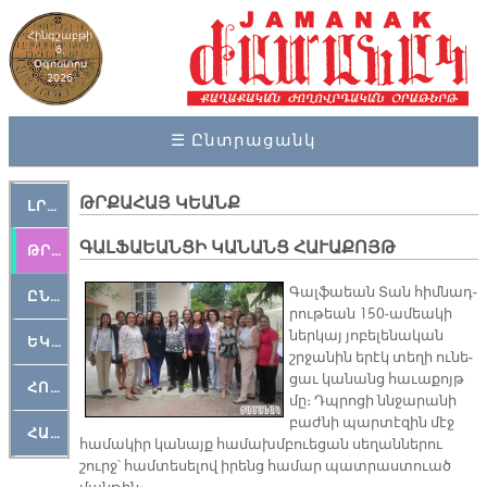
Հինգշաբթի
6,
Օգոստոս
2026
☰ Ընտրացանկ
ԹՐՔԱՀԱՅ ԿԵԱՆՔ
ԼՐԱՀՈՍ
ԳԱԼՖԱԵԱՆՑԻ ԿԱՆԱՆՑ ՀԱՒԱՔՈՅԹ
ԹՐՔԱՀԱՅ ԿԵԱՆՔ
Գալ­ֆաեան Տան հիմ­նադ­
ԸՆԿԵՐԱՄՇԱԿՈՒԹԱՅԻՆ
րու­թեան 150-ա­մեա­կի
ներ­կայ յո­բե­լե­նա­կան
ԵԿԵՂԵՑԱԿԱՆ
շրջա­նին ե­րէկ տե­ղի ու­նե­
ցաւ կա­նանց հա­ւա­քոյթ
ՀՈԳԵՄՏԱՒՈՐ
մը։ Դպրո­ցի ննջա­րա­նի
բաժ­նի պար­տէ­զին մէջ
ՀԱՐԹԱԿ
հա­մա­կիր կա­նայք հա­մախմ­բուե­ցան սե­ղան­նե­րու
շուրջ՝ համ­տե­սե­լով ի­րենց հա­մար պատ­րաստուած