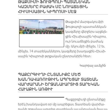
ԹԱՔՍԻՄԻ ՖՈՒԹՊՈԼԻ ՊԱՏԱՆԵԿԱՆ
ԿԱԶՄԵՐԸ ԲԱԺԱԿ ՄԸ ՆՈՒԱՃԵՑԻՆ
ՀԻՒՍԻՍԱՅԻՆ ԿԻՊՐՈՍԻ ՄԷՋ
​Թաք­սիմ մար­զա­կում­բի
ֆութ­պո­լի պա­տա­նե­կան
կազ­մե­րը վեր­ջերս այ­ցե­լե­
ցին Հիւ­սի­սա­յին Կիպ­րոս,
ուր նուա­ճե­ցին բա­ժակ
մը։ Ա­կում­բի մին­չեւ 12 եւ
մին­չեւ 14 տա­րե­կան­նե­րու կազ­մե­րը խա­ղա­ցին Հիւ­սի­
սա­յին Կիպ­րո­սի թրքա­կան ընտ­րա­նիին հետ։
Կարդալ աւելին
Թ
Ֆ
ՊԱՔԸՐԳԻՒՂԻ ԸՆՏԱՆԻՔԸ ՄԵԾ
Պ
ԽԱՆԴԱՎԱՌՈՒԹԻՒՆ ԱՊՐԵՑԱՒ ՏԱՏԵԱՆ
Կ
ՎԱՐԺԱՐԱՆԻ ՇՐՋԱՆԱՒԱՐՏԻՑ ՏԱՐԵԿԱՆ
Բ
ՀԱՒԱՔԻՆ ԱՌԹԻՒ
Ն
Հ
Պա­քըր­գիւ­ղի ըն­տա­նի­քը
Կ
ե­րէկ խան­դա­վառ օր մը ապ­րե­ցաւ Տա­տեան վար­ժա­
Մ
րա­նի շրջա­նա­ւար­տից տա­րե­կան ա­ւան­դա­կան հա­ւա­