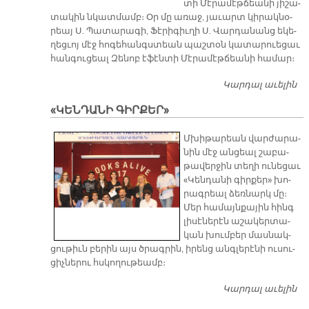
տի Մէ­րա­մէթ­ճեա­նի յի­շա­
տա­կին նկատ­մամբ։ Օր մը ա­ռաջ, յա­ւարտ կի­րակ­նօ­
րեայ Ս. Պա­տա­րա­գի, Ֆէ­րի­գիւ­ղի Ս. Վար­դա­նանց ե­կե­
ղեց­ւոյ մէջ հո­գե­հանգս­տեան պաշ­տօն կա­տա­րուե­ցաւ
հան­գու­ցեալ Զե­նոբ է­ֆէն­տի Մէ­րա­մէթ­ճեա­նի հա­մար։
Կարդալ աւելին
ՖԷ
Ը
«ԿԵՆԴԱՆԻ ԳԻՐՔԵՐ»
Վ
Ե
​Մխի­թա­րեան վար­ժա­րա­
ՅԱ
նին մէջ ան­ցեալ շա­բա­
ՄԸ
թա­վեր­ջին տե­ղի ու­նե­ցաւ
Հ
«Կեն­դա­նի գիր­քեր» խո­
ԶԵ
րագ­րեալ ձեռ­նարկ մը։
Մ
Մեր հա­մայն­քա­յին հինգ
Շ
լի­սէ­նե­րէն ա­շա­կեր­տա­
կան խում­բեր մաս­նակ­
ցու­թիւն բե­րին այս ծրագ­րին, ի­րենց անգ­լե­րէ­նի ու­սու­
ցիչ­նե­րու հսկո­ղու­թեամբ։
Կարդալ աւելին
«
ԳԻ