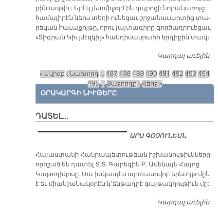
քին առ­թիւ։ Ե­րէկ յետ­մի­ջօ­րէին դպրո­ցի նո­րա­կա­ռոյց
հա­մա­լի­րէն ներս տե­ղի ու­նե­ցաւ շրջա­նա­ւար­տից տա­
րե­կան հա­ւա­քոյ­թը, ո­րու յայ­տա­գի­րը գոր­ծադ­րուե­ցաւ
«Տիգ­րան Կիւլ­մէզ­կիլ» հան­դի­սաս­րա­հի եր­դի­քին տակ։
Կարդալ աւելին
Պ
Ը
« Սկիզբ
‹ Նախորդ
…
487
488
489
490
491
492
493
494
Խ
Էջեր
495
…
Յաջորդը ›
Վերջ »
ԱՊ
ՕՐԱԿԱՐԳԻ ՆԻՒԹԵՐԸ
Վ
Շ
ՏԱ
ԴԱՏԵԼ…
Ա
ԱՐԱ ԳՕՉՈՒՆԵԱՆ
​Հայաստանի Հանրապետութեան իշխանութիւնները
որոշած են դատել Տ.Տ. Գարեգին Բ. Ամենայն Հայոց
Կաթողիկոսը: Սա իսկապէս արտասովոր երեւոյթ մըն
է եւ միանշանակօրէն կ՚ենթադրէ գայթակղութիւն մը:
Կարդալ աւելին
Դ