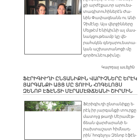
քի ար­ժէ­քա­ւոր ա­րուես­
տա­գի­տու­հի­նե­րէն Ժա­
նին Փա­փա­զեանն ու Ա­նի
Չի­մէ­նը։ Այս վեր­ջին­նե­րը
Մել­թէմ Ե­նի­կիւ­նի ալ մաս­
նակ­ցու­թեամբ կը վե­
րահս­կեն գե­ղա­րուես­տա­
կան աշ­խա­տա­նո­ցի մը
գոր­ծու­նէու­թիւ­նը։
Կարդալ աւելին
Ա
Ծ
ՖԷՐԻԳԻՒՂԻ ԸՆՏԱՆԻՔԻՆ ՎԱՐԻՉՆԵՐԸ ԵՐԷԿ
ՅԱՐԳԱՆՔԻ ԱՅՑ ՄԸ ՏՈՒԻՆ ՀՈԳԵԼՈՅՍ
ԶԵՆՈԲ ԷՖԷՆՏԻ ՄԷՐԱՄԷԹՃԵԱՆԻ ՇԻՐՄԻՆ
Ֆէ­րի­գիւ­ղի ըն­տա­նի­քը ե­
րէկ իր յար­գան­քի տուր­քը
մա­տոյց թա­ղի Մէ­րա­մէթ­
ճեան վար­ժա­րա­նի ե­
րախ­տա­շատ հիմ­նադ­
րին՝ հո­գե­լոյս Զե­նոբ է­ֆէն­