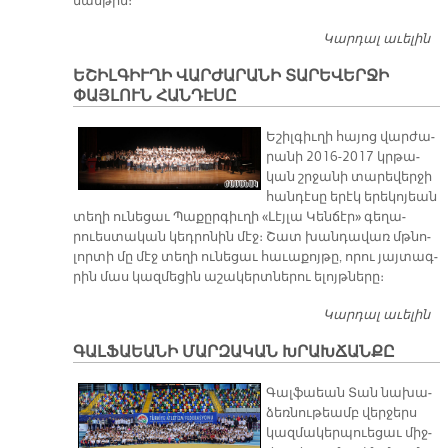
ման­թին։
Կարդալ աւելին
Գ
Կ
ԵՇԻԼԳԻՒՂԻ ՎԱՐԺԱՐԱՆԻ ՏԱՐԵՎԵՐՋԻ
Հ
ՓԱՅԼՈՒՆ ՀԱՆԴԷՍԸ
Ե­շիլ­գիւ­ղի հա­յոց վար­ժա­
րա­նի 2016-2017 կրթա­
կան շրջա­նի տա­րե­վեր­ջի
հան­դէ­սը ե­րէկ ե­րե­կո­յեան
տե­ղի ու­նե­ցաւ Պա­քըր­գիւ­ղի «Լէյ­լա Կեն­ճէր» գե­ղա­
րուես­տա­կան կեդ­րո­նին մէջ։ Շատ խան­դա­վառ մթնո­
լոր­տի մը մէջ տե­ղի ու­նե­ցաւ հա­ւա­քոյ­թը, ո­րու յայ­տագ­
րին մաս կազ­մե­ցին ա­շա­կերտ­նե­րու ե­լոյթ­նե­րը։
Կարդալ աւելին
ԵՇ
Վ
ԳԱԼՖԱԵԱՆԻ ՄԱՐԶԱԿԱՆ ԽՐԱԽՃԱՆՔԸ
Տ
ՓԱ
Գալ­ֆաեան Տան նա­խա­
Հ
ձեռ­նու­թեամբ վեր­ջերս
կազ­մա­կեր­պուե­ցաւ միջ­