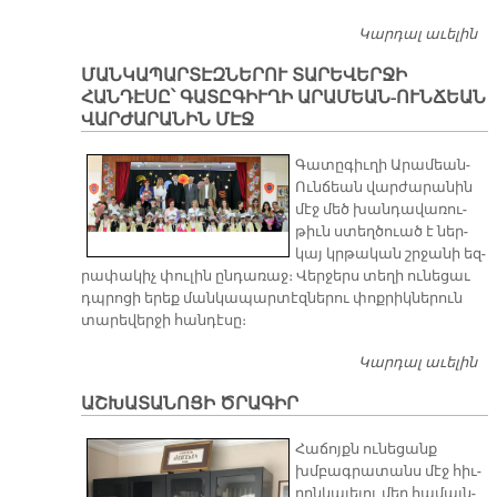
Կարդալ աւելին
Ա
Պ
ՄԱՆԿԱՊԱՐՏԷԶՆԵՐՈՒ ՏԱՐԵՎԵՐՋԻ
ՇԻ
ՀԱՆԴԷՍԸ՝ ԳԱՏԸԳԻՒՂԻ ԱՐԱՄԵԱՆ-ՈՒՆՃԵԱՆ
«
ՎԱՐԺԱՐԱՆԻՆ ՄԷՋ
Մ
Դ
Գա­տը­գիւ­ղի Ա­րա­մեան-
Վ
Ուն­ճեան վար­ժա­րա­նին
ՑՈ
մէջ մեծ խան­դա­վա­ռու­
Մ
թիւն ստեղ­ծուած է ներ­
Ս
կայ կրթա­կան շրջա­նի եզ­
Ն
րա­փա­կիչ փու­լին ըն­դա­ռաջ։ Վեր­ջերս տե­ղի ու­նե­ցաւ
դպրո­ցի ե­րեք ման­կա­պար­տէզ­նե­րու փոք­րիկ­նե­րուն
տա­րե­վեր­ջի հան­դէ­սը։
Կարդալ աւելին
Մ
Տ
ԱՇԽԱՏԱՆՈՑԻ ԾՐԱԳԻՐ
ՀԱ
Գ
Հա­ճոյքն ու­նե­ցանք
Ա
խմբագ­­րա­տանս մէջ հիւ­
ՎԱ
րըն­կա­լե­լու մեր հա­մայն­