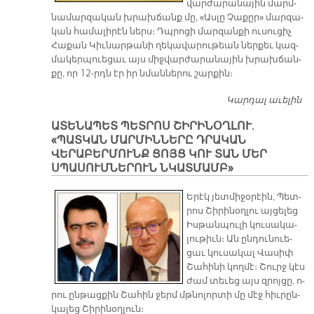
վար­ժա­րա­նա­յին մարմ­
նա­մար­զա­կան խրախ­ճանք մը, «Աս­լը Չա­քըր» մար­զա­
կան հա­մա­լի­րէն ներս։ Դպրո­ցի մար­զան­քի ու­սու­ցիչ
Հա­քան Կիւ­նար­թա­նի ղե­կա­վա­րու­թեան ներ­քեւ կազ­
մա­կեր­պուե­ցաւ այս միջ­վար­ժա­րա­նա­յին խրախ­ճան­
քը, որ 12-րդն էր իր նման­նե­րու շար­քին։
Կարդալ աւելին
Գ
Մ
ԱՏԵՆԱՊԵՏ ՊԵՏՐՈՍ ՇԻՐԻՆՕՂԼՈՒ.
Խ
«ՊԱՏԿԱՆ ՄԱՐՄԻՆՆԵՐԸ ԴՐԱԿԱՆ
ՎԵՐԱԲԵՐՄՈՒՆՔ ՑՈՅՑ ԿՈՒ ՏԱՆ ՄԵՐ
ՍՊԱՍՈՒՄՆԵՐՈՒՆ ՆԿԱՏՄԱՄԲ»
Ե­րէկ յետ­մի­ջօ­րէին, Պետ­
րոս Շի­րի­նօղ­լու այ­ցե­լեց
Իս­թան­պու­լի կու­սա­կա­
լու­թիւն։ Ան ըն­դու­նուե­
ցաւ կու­սա­կալ Վա­սիփ
Շա­հի­նի կող­մէ։ Շուրջ կէս
ժամ տե­ւեց այս զրոյ­ցը, ո­
րու ըն­թաց­քին Շա­հին ջերմ մթնո­լոր­տի մը մէջ հիւ­րըն­
կա­լեց Շի­րի­նօղ­լուն։