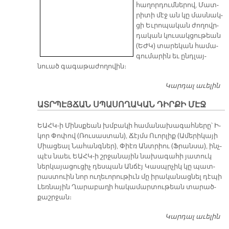
հա­ղոր­դում­նե­րով, Մատ­
րի­տի մէջ ան կը մաս­նակ­
ցի Եւ­րո­պա­կան ժո­ղովր­
դա­կան կու­սակ­ցու­թեան
(ԵԺԿ) տա­րե­կան հա­մա­
գու­մա­րին եւ ընդ­լայ­
նուած գա­գա­թա­ժո­ղո­վին։
Կարդալ աւելին
Ս
ՄԱ
ԱՏՐՊԷՅՃԱՆ ՍՊԱՍՈՂԱԿԱՆ ԴԻՐՔԻ ՄԷՋ
ՄԱ
Գ
ԵԱՀԿ-ի Մինս­քեան խմբա­կի հա­մա­նա­խա­գահ­նե­րը՝ Ի­
կոր Փո­փով (Ռու­սաս­տան), Ճէյմս Ո­ւոր­լիք (Ա­մե­րի­կա­յի
Միա­ցեալ Նա­հանգ­ներ), Փիէռ Անտ­րիու (Ֆրան­սա), ինչ­
պէս նաեւ ԵԱՀԿ-ի շրջա­նա­յին նա­խա­գա­հի յա­տուկ
ներ­կա­յա­ցու­ցիչ դես­պան Ան­ճէյ Կասպր­չիկ կը պատ­
րաս­տուին նոր ու­ղե­ւո­րու­թիւն մը ի­րա­կա­նաց­նել դէ­պի
Լեռ­նա­յին Ղա­րա­բա­ղի հա­կա­մար­տու­թեան տա­րած­
քաշր­ջան։
Կարդալ աւելին
Ա
Ս