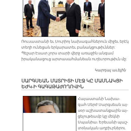
Ռուսաստանի եւ Սուրիոյ նախագահներուն միջեւ երէկ
տեղի ունեցան երկարատեւ բանակցութիւններ:
Պեշար Էսատ չորս տարի վերջ առաջին անգամ
իրականացուց արտասահմանեան ուղեւորութիւն մը:
Կարդալ աւելին
Մ
Մ
ՍԱՐԳՍԵԱՆ ՄԱՏՐԻՏԻ ՄԷՋ ԿԸ ՄԱՍՆԱԿՑԻ
Հ
ԵԺԿ-Ի ԳԱԳԱԹԱԺՈՂՈՎԻՆ
Հա­յաս­տա­նի Նա­խա­
գահ Սերժ Սարգ­սեան այ­
սօր աշ­խա­տան­քա­յին այ­
ցե­լու­թեամբ կը մեկ­նի
Սպա­նիա։ Ե­րե­ւա­նի պաշ­
տօ­նա­կան աղ­բիւր­նե­րու