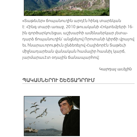
«Տա­թե­ւեր» ճո­պա­նու­ղին ար­դէն հինգ տա­րե­կան
է: Հինգ տա­րի ա­ռաջ, 2010 թուա­կա­նի Հոկ­տեմ­բերի 16-
ին գոր­ծար­կուե­ցաւ աշ­խար­հի ա­մե­նաեր­կար յե­տա­
դարձ ճո­պա­նու­ղին՝ անց­նե­լով Ո­րո­տա­նի կիր­ճի վրա­յով
եւ հնա­րա­ւո­րու­թիւն ըն­ձե­ռե­լով Հա­լի­ձո­րէն Տա­թե­ւի
միջ­նա­դա­րեան վա­նա­կան հա­մա­լիր հաս­նիլ կարճ,
յար­մա­րա­ւէտ օ­դա­յին ճա­նա­պար­հով:
Կարդալ աւելին
Հի
Տ
ՊԱԿԱՍՆԵՐՈՒ ՇԵՇՏԱԴՐՈՒՄ
Ը
«Տ
Ճո
Օգ
շո
հ
Ու