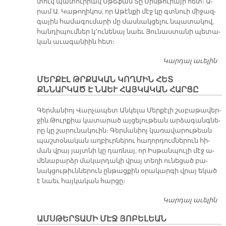
տուկ պա­տուի­րակ Սթե­ֆան Տը Միս­թու­րա­յի հետ։ Ա­
րամ Ա. Կա­թո­ղի­կոս, որ Ա­թէն­քի մէջ կը գտնուի մի­ջազ­
գա­յին հա­մա­գու­մա­րի մը մաս­նակ­ցե­լու նպա­տա­կով,
հան­դի­պում­ներ կ՚ու­նե­նայ նաեւ Յու­նաս­տա­նի պե­տա­
կան ա­ւա­գա­նիին հետ։
Կարդալ աւելին
Ա
Մ
ՄԵՐՔԷԼ ԹՐՔԱԿԱՆ ԿՈՂՄԻՆ ՀԵՏ
Ս
ՔՆՆԱՐԿԱԾ Է ՆԱԵՒ ՀԱՅԿԱԿԱՆ ՀԱՐՑԸ
Հ
Շ
Գեր­մա­նիոյ Վար­չա­պետ Ան­կե­լա Մեր­քէ­լի շա­բա­թա­վեր­
Ք
ջին Թուր­քիա կա­տա­րած այ­ցե­լու­թեան ար­ձա­գանգ­նե­
րը կը շա­րու­նա­կուին։ Գեր­մա­նիոյ կա­ռա­վա­րու­թեան
պաշ­տօ­նա­կան աղ­բիւր­նե­րու հա­ղոր­դում­նե­րուն հի­
ման վրայ յայտ­նի կը դառ­նայ, որ Իս­թան­պու­լի մէջ ա­
մե­նա­բարձր մա­կար­դա­կի վրայ տե­ղի ու­նե­ցած բա­
նակ­ցու­թիւն­նե­րուն ըն­թաց­քին օ­րա­կար­գի վրայ ե­կած
է նաեւ հայ­կա­կան հար­ցը։
Կարդալ աւելին
ՄԵ
Թ
ԱՄՍԹԵՐՏԱՄԻ ՄԷՋ ՅՈԲԵԼԵԱՆ
Կ