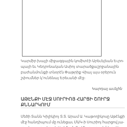
Կար­միր խա­չի մի­ջազ­գա­յին կո­մի­տէի Ա­րե­ւե­լեան Եւ­րո­
պա­յի եւ Կեդ­րո­նա­կան Ա­սիոյ տա­րած­քաշր­ջա­նա­յին
բա­ժան­մուն­քի տնօ­րէն Փաթ­րիք Վիալ այս օ­րե­րուն
շփում­ներ կ՚ու­նե­նայ Ե­րե­ւա­նի մէջ։
Կարդալ աւելին
Փ
ՎԻ
ԱԹԷՆՔԻ ՄԷՋ ՍՈՒՐԻՈՅ ՀԱՐՑԻ ՇՈՒՐՋ
Ե
ՔՆՆԱՐԿՈՒՄ
Մ
Մե­ծի Տանն Կի­լի­կիոյ Տ.Տ. Ա­րամ Ա. Կա­թո­ղի­կո­սը Ա­թէն­քի
մէջ հան­դի­պում մը ու­նե­ցաւ ՄԱԿ-ի Սու­րիոյ հար­ցով յա­