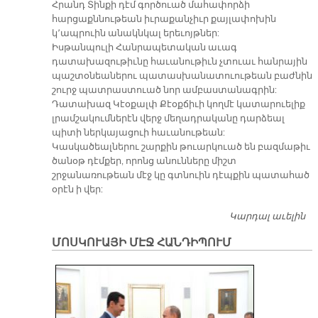
Հրանդ Տինքի դէմ գործուած մահափորձի
հարցաքննութեան իւրաքանչիւր քայլափոխին
կ՚ապրուին անակնկալ երեւոյթներ:
Իսթանպուլի Հանրապետական աւագ
դատախազութիւնը հաւանութիւն չտուաւ հանրային
պաշտօնեաներու պատասխանատուութեան բաժնին
շուրջ պատրաստուած նոր ամբաստանագրին:
Դատախազ Կէօքալփ Քէօքճիւի կողմէ կատարուելիք
լրամշակումներէն վերջ մեղադրականը դարձեալ
պիտի ներկայացուի հաւանութեան:
Կասկածեալներու շարքին թուարկուած են բազմաթիւ
ծանօթ դէմքեր, որոնց անունները միշտ
շրջանառութեան մէջ կը գտնուին դէպքին պատահած
օրէն ի վեր:
Կարդալ աւելին
Պ
Շ
ՄՈՍԿՈՒԱՅԻ ՄԷՋ ՀԱՆԴԻՊՈՒՄ