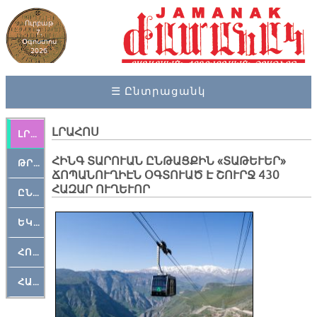
Ուրբաթ
7,
Օգոստոս
2026
☰ Ընտրացանկ
ԼՐԱՀՈՍ
ԼՐԱՀՈՍ
ՀԻՆԳ ՏԱՐՈՒԱՆ ԸՆԹԱՑՔԻՆ «ՏԱԹԵՒԵՐ»
ԹՐՔԱՀԱՅ ԿԵԱՆՔ
ՃՈՊԱՆՈՒՂԻԷՆ ՕԳՏՈՒԱԾ Է ՇՈՒՐՋ 430
ՀԱԶԱՐ ՈՒՂԵՒՈՐ
ԸՆԿԵՐԱՄՇԱԿՈՒԹԱՅԻՆ
ԵԿԵՂԵՑԱԿԱՆ
ՀՈԳԵՄՏԱՒՈՐ
ՀԱՐԹԱԿ