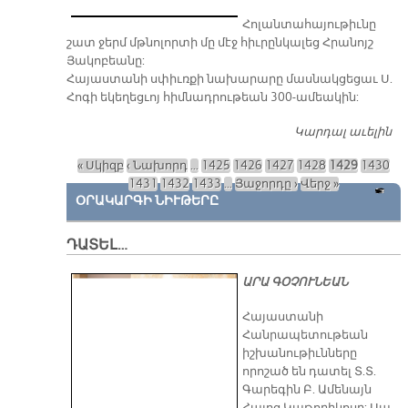
Հ
Հոլանտահայութիւնը
Ք
շատ ջերմ մթնոլորտի մը մէջ հիւրընկալեց Հրանոյշ
Է 
Յակոբեանը:
Հ
Հայաստանի սփիւռքի նախարարը մասնակցեցաւ Ս.
Հ
Հոգի եկեղեցւոյ հիմնադրութեան 300-ամեակին:
Կարդալ աւելին
Ա
Մ
« Սկիզբ
‹ Նախորդ
…
1425
1426
1427
1428
1429
1430
Յ
Էջեր
1431
1432
1433
…
Յաջորդը ›
Վերջ »
ՕՐԱԿԱՐԳԻ ՆԻՒԹԵՐԸ
ԴԱՏԵԼ…
ԱՐԱ ԳՕՉՈՒՆԵԱՆ
​Հայաստանի
Հանրապետութեան
իշխանութիւնները
որոշած են դատել Տ.Տ.
Գարեգին Բ. Ամենայն
Հայոց Կաթողիկոսը: Սա