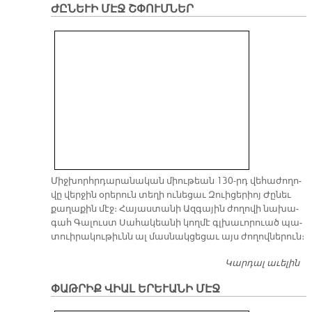
ԺԸՆԵՒԻ ՄԷՋ ՇՓՈՒՄՆԵՐ
ԴԻ
Միջ­խորհր­դա­րա­նա­կան միու­թեան 130-րդ վե­հա­ժո­ղո­
վը վեր­ջին օ­րե­րուն տե­ղի ու­նե­ցաւ Զուի­ցե­րիոյ Ժը­նեւ
քա­ղա­քին մէջ։ Հա­յաս­տա­նի Ազ­գա­յին ժո­ղո­վի նա­խա­
գահ Գա­լուստ Սա­հա­կեա­նի կող­մէ գլխա­ւո­րուած պա­
տուի­րա­կու­թիւնն ալ մաս­նակ­ցե­ցաւ այս ժո­ղով­նե­րուն։
Կարդալ աւելին
Ժ
Մ
ՓԱԹՐԻՔ ՎԻԱԼ ԵՐԵՒԱՆԻ ՄԷՋ
Շ