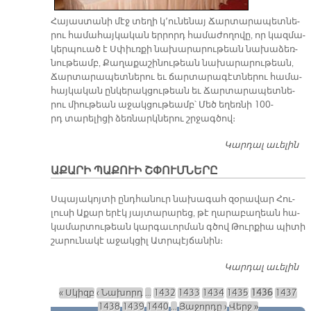
Հա­յաս­տա­նի մէջ տե­ղի կ՚ու­նե­նայ Ճար­տա­րա­պետ­նե­
րու հա­մա­հայ­կա­կան եր­րորդ հա­մա­ժո­ղո­վը, որ կազ­մա­
կեր­պուած է Սփիւռ­քի նա­խա­րա­րու­թեան նա­խա­ձեռ­
նու­թեամբ, Քա­ղա­քա­շի­նու­թեան նա­խա­րա­րու­թեան,
Ճար­տա­րա­պետ­նե­րու եւ ճար­տա­րա­գէտ­նե­րու հա­մա­
հայ­կա­կան ըն­կե­րակ­ցու­թեան եւ Ճար­տա­րա­պետ­նե­
րու միու­թեան ա­ջակ­ցու­թեամբ՝ Մեծ ե­ղեռ­նի 100-
րդ տա­րե­լի­ցի ձեռ­նարկ­նե­րու շրջագ­ծով։
Կարդալ աւելին
Ճ
ԺՈ
ԱՔԱՐԻ ՊԱՔՈՒԻ ՇՓՈՒՄՆԵՐԸ
Մ
Սպա­յա­կոյ­տի ընդ­հա­նուր նա­խա­գահ զօ­րա­վար Հու­
լու­սի Ա­քար ե­րէկ յայ­տա­րա­րեց, թէ ղա­րա­բա­ղեան հա­
կա­մար­տու­թեան կար­գա­ւոր­ման գծով Թուր­քիա պի­տի
շա­րու­նա­կէ ա­ջակ­ցիլ Ատր­պէյ­ճա­նին։
Կարդալ աւելին
Ա
Պ
« Սկիզբ
‹ Նախորդ
…
1432
1433
1434
1435
1436
1437
Շ
Էջեր
1438
1439
1440
…
Յաջորդը ›
Վերջ »