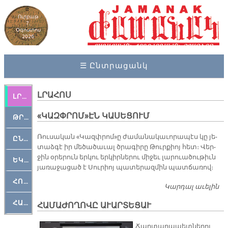
Ուրբաթ
7,
Օգոստոս
2026
☰ Ընտրացանկ
ԼՐԱՀՈՍ
ԼՐԱՀՈՍ
«ԿԱԶՓՐՈՄ»ԷՆ ԿԱՍԵՑՈՒՄ
ԹՐՔԱՀԱՅ ԿԵԱՆՔ
Ռու­սա­կան «Կազփ­րոմ»ը ժա­մա­նա­կա­ւո­րա­պէս կը յե­
ԸՆԿԵՐԱՄՇԱԿՈՒԹԱՅԻՆ
տաձ­գէ իր մե­ծա­ծա­ւալ ծրա­գի­րը Թուր­քիոյ հետ։ Վեր­
ջին օ­րե­րուն եր­կու եր­կիր­նե­րու մի­ջեւ լա­րուա­ծու­թիւն
ԵԿԵՂԵՑԱԿԱՆ
յա­ռա­ջա­ցած է Սու­րիոյ պա­տե­րազ­մին պատ­ճա­ռով։
ՀՈԳԵՄՏԱՒՈՐ
Կարդալ աւելին
«Կ
Կ
ՀԱՐԹԱԿ
ՀԱՄԱԺՈՂՈՎԸ ԱՒԱՐՏԵՑԱՒ
Ճար­տա­րա­պետ­նե­րու