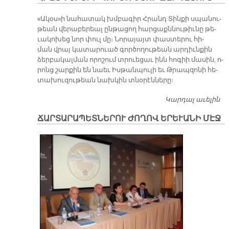
«Ա­կօս»ի նա­հա­տակ խմբա­գիր Հրանդ Տին­քի սպա­նու­
թեան վե­րա­բե­րեալ ըն­թա­ցող հար­ցաքն­նու­թիւ­նը թե­
ւա­կո­խեց նոր փուլ մը։ Նո­րա­յայտ փաս­տե­րու հի­
ման վրայ կա­տա­րուած գոր­ծո­ղու­թեան ար­դիւն­քին
ձեր­բա­կալ­ման ո­րո­շում տրուե­ցաւ ինն հո­գիի մա­սին, ո­
րոնց շար­քին են նաեւ Իս­թան­պու­լի եւ Թրապ­զո­նի հե­
տա­խու­զու­թեան նախ­կին տնօ­րէն­նե­րը։
Կարդալ աւելին
Հ
Տ
ՃԱՐՏԱՐԱՊԵՏՆԵՐՈՒ ԺՈՂՈՎ ԵՐԵՒԱՆԻ ՄԷՋ
Գ
Ն
Զ