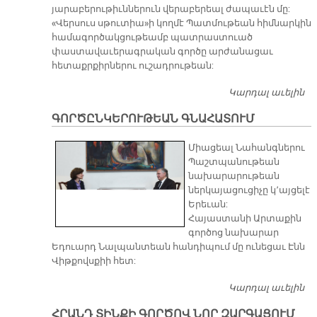
յարաբերութիւններուն վերաբերեալ ժապաւէն մը:
«Վերսուս սթուտիա»ի կողմէ Պատմութեան հիմնարկին
համագործակցութեամբ պատրաստուած
փաստավաւերագրական գործը արժանացաւ
հետաքրքիրներու ուշադրութեան:
Կարդալ աւելին
Փ
Ե
ԳՈՐԾԸՆԿԵՐՈՒԹԵԱՆ ԳՆԱՀԱՏՈՒՄ
​Միացեալ Նահանգներու
Պաշտպանութեան
նախարարութեան
ներկայացուցիչը կ՚այցելէ
Երեւան:
Հայաստանի Արտաքին
գործոց նախարար
Եդուարդ Նալպանտեան հանդիպում մը ունեցաւ Էնն
Վիթքովսքիի հետ:
Կարդալ աւելին
Գ
Գ
ՀՐԱՆԴ ՏԻՆՔԻ ԳՈՐԾՈՎ ՆՈՐ ԶԱՐԳԱՑՈՒՄ