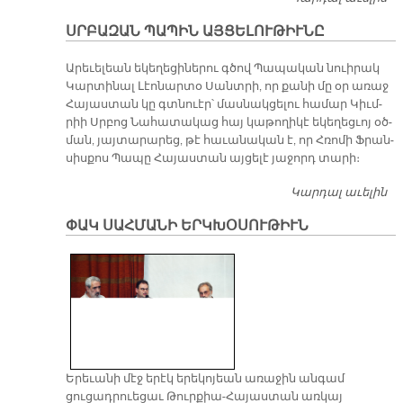
Դ
ՍՐԲԱԶԱՆ ՊԱՊԻՆ ԱՅՑԵԼՈՒԹԻՒՆԸ
Դ
Ա­րե­ւե­լեան ե­կե­ղե­ցի­նե­րու գծով Պա­պա­կան նուի­րակ
Կար­տի­նալ Լէո­նար­տօ Սանտ­րի, որ քա­նի մը օր ա­ռաջ
Հա­յաս­տան կը գտնուէր՝ մաս­նակ­ցե­լու հա­մար Կիւմ­
րիի Սրբոց Նա­հա­տա­կաց հայ կա­թո­ղի­կէ ե­կե­ղեց­ւոյ օծ­
ման, յայ­տա­րա­րեց, թէ հա­ւա­նա­կան է, որ Հռո­մի Ֆրան­
սիս­քոս Պա­պը Հա­յաս­տան այ­ցե­լէ յա­ջորդ տա­րի։
Կարդալ աւելին
Ս
Պ
ՓԱԿ ՍԱՀՄԱՆԻ ԵՐԿԽՕՍՈՒԹԻՒՆ
Ա
Երեւանի մէջ երէկ երեկոյեան առաջին անգամ
ցուցադրուեցաւ Թուրքիա-Հայաստան առկայ