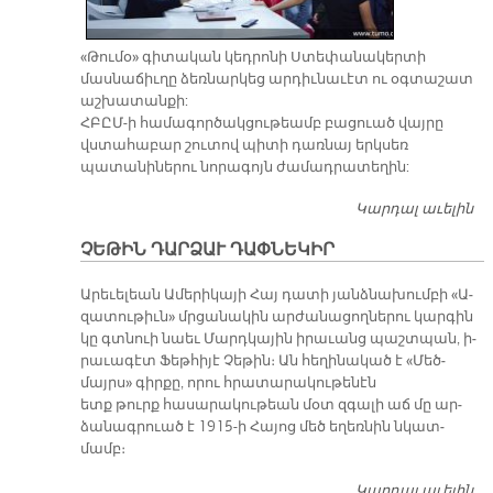
«Թումօ» գիտական կեդրոնի Ստեփանակերտի
մասնաճիւղը ձեռնարկեց արդիւնաւէտ ու օգտաշատ
աշխատանքի:
ՀԲԸՄ-ի համագործակցութեամբ բացուած վայրը
վստահաբար շուտով պիտի դառնայ երկսեռ
պատանիներու նորագոյն ժամադրատեղին:
Կարդալ աւելին
ՆՈ
ՀԱ
ՉԵԹԻՆ ԴԱՐՁԱՒ ԴԱՓՆԵԿԻՐ
Ա
ՀՆ
Ա­րե­ւե­լեան Ա­մե­րի­կա­յի Հայ դա­տի յանձ­նա­խում­բի «Ա­
զա­տու­թիւն» մրցա­նա­կին ար­ժա­նա­ցող­նե­րու կար­գին
կը գտնուի նաեւ Մարդ­կա­յին ի­րա­ւանց պաշտ­պան, ի­
րա­ւա­գէտ Ֆեթ­հի­յէ Չե­թին։ Ան հե­ղի­նա­կած է «Մեծ­
մայրս» գիր­քը, ո­րու հրա­տա­րա­կու­թե­նէն
ետք թուրք հա­սա­րա­կու­թեան մօտ զգա­լի աճ մը ար­
ձա­նագ­րուած է 1915-ի Հա­յոց մեծ ե­ղեռ­նին նկատ­
մամբ։
Կարդալ աւելին
Չ