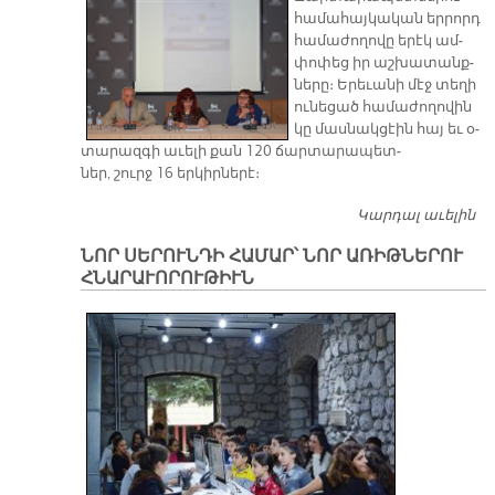
հա­մա­հայ­կա­կան եր­րորդ
հա­մա­ժո­ղո­վը ե­րէկ ամ­
փո­փեց իր աշ­խա­տանք­
նե­րը։ Ե­րե­ւա­նի մէջ տե­ղի
ու­նե­ցած հա­մա­ժո­ղո­վին
կը մաս­նակ­ցէին հայ եւ օ­
տա­րազ­գի ա­ւե­լի քան 120 ճար­տա­րա­պետ­
ներ, շուրջ 16 եր­կիր­նե­րէ։
Կարդալ աւելին
Հ
Ա
ՆՈՐ ՍԵՐՈՒՆԴԻ ՀԱՄԱՐ՝ ՆՈՐ ԱՌԻԹՆԵՐՈՒ
ՀՆԱՐԱՒՈՐՈՒԹԻՒՆ