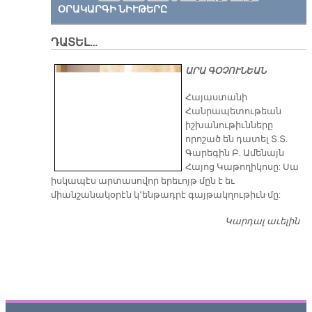
ՕՐԱԿԱՐԳԻ ՆԻՒԹԵՐԸ
ԴԱՏԵԼ…
ԱՐԱ ԳՕՉՈՒՆԵԱՆ
​Հայաստանի
Հանրապետութեան
իշխանութիւնները
որոշած են դատել Տ.Տ.
Գարեգին Բ. Ամենայն
Հայոց Կաթողիկոսը: Սա
իսկապէս արտասովոր երեւոյթ մըն է եւ
միանշանակօրէն կ՚ենթադրէ գայթակղութիւն մը:
Կարդալ աւելին
Դ