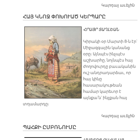
Կարդալ աւելին
Հ
Կ
ՀԱՅ ԿՆՈՋ ՓՈԽՈՒԱԾ ԿԵՐՊԱՐԸ
Վ
ՀՐԱՅՐ ՏԱՂԼԵԱՆ
Կիրակի օր Մարտի 8-ն էր՝
Միջազգային կանանց
օրը։ Այնպէս ինչպէս
աշխարհը, նոյնպէս հայ
ժողովուրդը բաւականին
ուշ անդրադարձաւ, որ
հայ կինը
հասարակութեան
համար կարեւոր է
այնքա՛ն՝ ինչքան հայ
տղամարդը։
Կարդալ աւելին
ՀԱ
Փ
ՊԱՀՔԻ ԸՄԲՌՆՈՒՄԸ
Կ