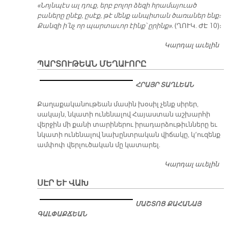
«Նոյնպէս ալ դուք, երբ բոլոր ձեզի հրամայուած
բաները ընէք, ըսէք, թէ մենք անպիտան ծառաներ ենք։
Քանզի ի՛նչ որ պարտաւոր էինք՝ ըրինք».
(ՂՈՒԿ. ԺԷ 10)։
Կարդալ աւելին
Հ
Հ
ՊԱՐՏՈՒԹԵԱՆ ՄԵՂԱՒՈՐԸ
ՀՐԱՅՐ ՏԱՂԼԵԱՆ
Քաղաքականութեան մասին խօսիլ չենք սիրեր,
սակայն, նկատի ունենալով Հայաստան աշխարհի
վերջին մի քանի տարիներու իրադարձութիւնները եւ
նկատի ունենալով նախընտրական վիճակը, կ՚ուզենք
ամփոփ վերլուծական մը կատարել.
Կարդալ աւելին
Պ
Մ
ՍԷՐ ԵՒ ՎԱԽ
ՄԱՇՏՈՑ ՔԱՀԱՆԱՅ
ԳԱԼՓԱՔՃԵԱՆ