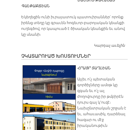
ՄԱՇՏՈՑ ՔԱՀԱՆԱՅ
ԳԱԼՓԱՔՃԵԱՆ
Եկեղեցին ունի իւրայատուկ պատուիրաններ՝ որոնք
իրենց տեղը կը գրաւեն հոգեւոր-բարոյական կեանքի
ուղեգծով, որ կապուած է ծիսական կեանքին եւ անով
կը սնանի։
Կարդալ աւելին
Պ
Ը
ՉԿԱՏԱՐՈՒԱԾ ԽՈՍՏՈՒՄՆԵՐ
ՀՐԱՅՐ ՏԱՂԼԵԱՆ
Այլեւ ո՛չ պետական
գործիչները ամօթ կը
զգան եւ ո՛չ ալ
ժողովուրդը իր թմբիրէն
դուրս գալ կ՚ուզէ։
Նախընտրական շրջան է
եւ, ահաւասիկ, դարձեալ
հազար ու մէջ
իրականութիւն