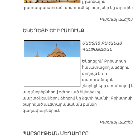
չդառնալու
դատապարտուած խոստումներ ու յոյսեր կը տրուին։
Կարդալ աւելին
Չ
Խ
ԵԿԵՂԵՑԻ ԵՒ ԻՐԱՒՈՒՆՔ
ՄԱՇՏՈՑ ՔԱՀԱՆԱՅ
ԳԱԼՓԱՔՃԵԱՆ
Եկեղեցին՝ Քրիստոսի
հաւատացող անձերու
ժողովն է՝ որ
աստուածային
շնորհքները ստանալով եւ
այդ շնորհքներով օժտուած եկեղեցւոյ
պաշտօնեաներու ձեռքով կը ձգտի հասնիլ Քրիստոսի
քարոզած աւետարանական բանձր
գաղափարներուն։
Կարդալ աւելին
Ե
ԵՒ
ՊԱՐՏՈՒԹԵԱՆ ՄԵՂԱՒՈՐԸ
ԻՐ