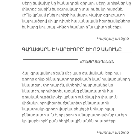
Սէրը եւ վախը կը հակադրեն զիրար։ Սէրը առիթներ կը
փնտռէ բարին եւ օգտակարը տալու եւ կը հարցնէ.
«Ի՞նչ կրնամ ընել ուրիշի համար»։ Վախը զգուշաւոր
նայուածքով մը կը դիտէ հաւանական հետեւանքները
եւ հարց կու տայ. «Ինծի համար ի՞նչ պիտի ընէիք»։
Կարդալ աւելին
ՍԷ
ԵՒ
ԳԱՂԱՓԱՐՆ Է ԿԱՐԵՒՈՐԸ՝ ԵՒ ՈՉ ԱՆՈՒՆԸ
Վ
ՀՐԱՅՐ ՏԱՂԼԵԱՆ
Հայ գրականութեան մէջ կար ժամանակ, երբ հայ
գրողը զինք քննադատողը թշնամի կամ հակառակորդ
նկատելու փոխարէն, մտերիմ ու սրտակից կը
նկատէր, որովհետեւ առանց քննադատին հայ
գրականութիւնը չէր կրնար ունենալ իր փայլուն
վիճակը, որովհետեւ ճշմարիտ քննադատին
նպատակը գրողը վարկաբեկել չի կրնար ըլլալ.
քննադատը ա՛ն է, որ լեզուի անարատութիւնը աւելի
կը կարեւորէ՝ քան հեղինակին անձն ու արժէքը:
Կարդալ աւելին
Գ