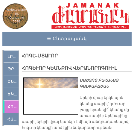
Երկուշաբթի
10,
Օգոստոս
2026
☰ Ընտրացանկ
ՀՈԳԵ-ՄՏԱՒՈՐ
ԼՐԱՀՈՍ
ՀՈԳԵՒՈՐ ԿԵԱՆՔՈՎ ՎԵՐԱՆՈՐՈԳՈՒԻԼ
ԹՐՔԱՀԱՅ ԿԵԱՆՔ
ՄԱՇՏՈՑ ՔԱՀԱՆԱՅ
ԸՆԿԵՐԱՄՇԱԿՈՒԹԱՅԻՆ
ԳԱԼՓԱՔՃԵԱՆ
ԵԿԵՂԵՑԱԿԱՆ
Երկրի վրայ երկնային
կեանք ապրիլ՝ դժուար
ՀՈԳԵՄՏԱՒՈՐ
բայց երանելի՜ կեանք մը
ահաւասիկ։ Երկնայինը
ՀԱՐԹԱԿ
ապրիլ երկրի վրայ կարելի է միայն անդրադառնալով
հոգւոր կեանքի արժէքին եւ կարեւորութեան։