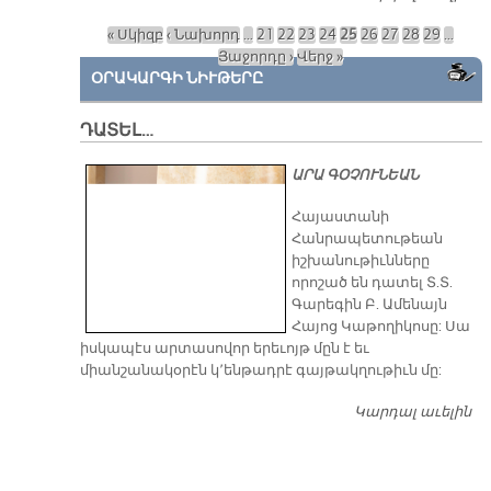
Է
« Սկիզբ
‹ Նախորդ
…
21
22
23
24
25
26
27
28
29
…
ԿԱ
Էջեր
Յաջորդը ›
Վերջ »
ԵՒ
ՕՐԱԿԱՐԳԻ ՆԻՒԹԵՐԸ
Ա
ԴԱՏԵԼ…
ԱՐԱ ԳՕՉՈՒՆԵԱՆ
​Հայաստանի
Հանրապետութեան
իշխանութիւնները
որոշած են դատել Տ.Տ.
Գարեգին Բ. Ամենայն
Հայոց Կաթողիկոսը: Սա
իսկապէս արտասովոր երեւոյթ մըն է եւ
միանշանակօրէն կ՚ենթադրէ գայթակղութիւն մը:
Կարդալ աւելին
Դ