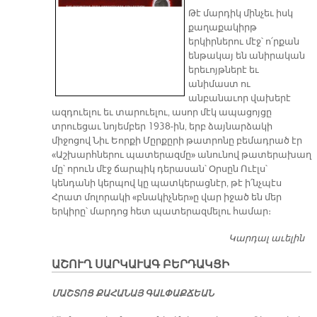
Թէ մարդիկ մինչեւ իսկ
քաղաքակիրթ
երկիրներու մէջ՝ ո՛րքան
ենթակայ են անիրական
երեւոյթներէ եւ
անիմաստ ու
անբանաւոր վախերէ
ազդուելու եւ տարուելու, ասոր մէկ ապացոյցը
տրուեցաւ նոյեմբեր 1938-ին, երբ ձայնարձակի
միջոցով Նիւ Եորքի Մըրքըրի թատրոնը բեմադրած էր
«Աշխարհներու պատերազմը» անունով թատերախաղ
մը՝ որուն մէջ ճարպիկ դերասան՝ Օրսըն Ուէլս՝
կենդանի կերպով կը պատկերացնէր, թէ ի՛նչպէս
Հրատ մոլորակի «բնակիչներ»ը վար իջած են մեր
երկիրը՝ մարդոց հետ պատերազմելու համար։
Կարդալ աւելին
Ա
Վ
ԱՇՈՒՂ ՍԱՐԿԱՒԱԳ ԲԵՐԴԱԿՑԻ
ՄԱՇ­ՏՈՑ ՔԱ­ՀԱ­ՆԱՅ ԳԱԼ­ՓԱՔ­ՃԵԱՆ