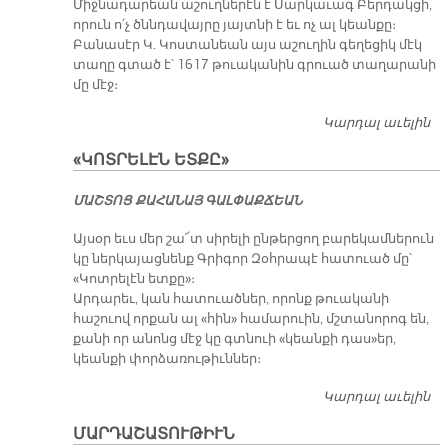
Միջնադարեան աշուղներէն է Սարկաւագ Բերդակցի,
որուն ո՛չ ծննդավայրը յայտնի է եւ ոչ ալ կեանքը։
Բանասէր Կ. Կոստանեան այս աշուղին գեղեցիկ մէկ
տաղը գտած է՝ 1617 թուականին գրուած տաղարանի
մը մէջ։
Կարդալ աւելին
Ա
Ս
«ԿՈՏՐԵԼԷՆ ԵՏՔԸ»
Բ
ՄԱՇ­ՏՈՑ ՔԱ­ՀԱ­ՆԱՅ ԳԱԼ­ՓԱՔ­ՃԵԱՆ
Այսօր եւս մեր շա՜տ սիրելի ընթերցող բարեկամներուն
կը ներկայացնենք Գրիգոր Զօհրապէ հատուած մը՝
«Կոտրելէն ետքը»։
Արդարեւ, կան հատուածներ, որոնք թուականի
հաշուով որքան ալ «հին» համարուին, մշտանորոգ են,
քանի որ անոնց մէջ կը գտնուի «կեանքի դաս»եր,
կեանքի փորձառութիւններ։
Կարդալ աւելին
«Կ
ԵՏ
ՄԱՐԴԱՇԱՏՈՒԹԻՒՆ