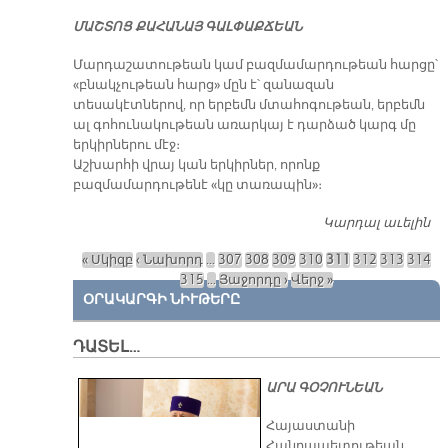
ՄԱՇ­ՏՈՑ ՔԱ­ՀԱ­ՆԱՅ ԳԱԼ­ՓԱՔ­ՃԵԱՆ
Մարդաշատութեան կամ բազմամարդութեան հարցը՝
«բնակչութեան հարց» մըն է՝ զանազան
տեսակէտներով, որ երբեմն մտահոգութեան, երբեմն
ալ գոհունակութեան առարկայ է դարձած կարգ մը
երկիրներու մէջ։
Աշխարհի վրայ կան երկիրներ, որոնք
բազմամարդութենէ «կը տառապին»։
Կարդալ աւելին
Մ
« Սկիզբ
‹ Նախորդ
…
307
308
309
310
311
312
313
314
Էջեր
315
…
Յաջորդը ›
Վերջ »
ՕՐԱԿԱՐԳԻ ՆԻՒԹԵՐԸ
ԴԱՏԵԼ…
ԱՐԱ ԳՕՉՈՒՆԵԱՆ
​Հայաստանի
Հանրապետութեան