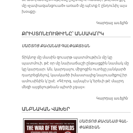
մը «չափազանցուած» առած մը պէտք է ընդունիլ այս
խօսքը։
Կարդալ աւելին
Չ
ՔՐԻՍՏՈՆԷՈՒԹԻՒՆԸ՝ ԱՆՍԱԿԱ՛ՐԿ
ՄԱՇ­ՏՈՑ ՔԱ­ՀԱ­ՆԱՅ ԳԱԼ­ՓԱՔ­ՃԵԱՆ
Տիկնոջ մը մասին զուարթ պատմութիւն մը կը
պատմուի, թէ օր մը նախաճաշի ընթացքին նամակ մը
կը կարդար։ Ան, կարդալու միջոցին ուտելը յանկարծ
դադրեցնելով, կասկածի իմաստալից նայուածքով իր
ամուսինին կ՚ըսէ. «Գէորգ, այնպէս կ՚երեւի թէ մայրդ
մեզի այցելութեան պիտի չգայ»։
Կարդալ աւելին
ՔՐ
ԱՆ
ԱՆԲՆԱԿԱՆ ՎԱԽԵՐ
ՄԱՇ­ՏՈՑ ՔԱ­ՀԱ­ՆԱՅ ԳԱԼ­
ՓԱՔ­ՃԵԱՆ