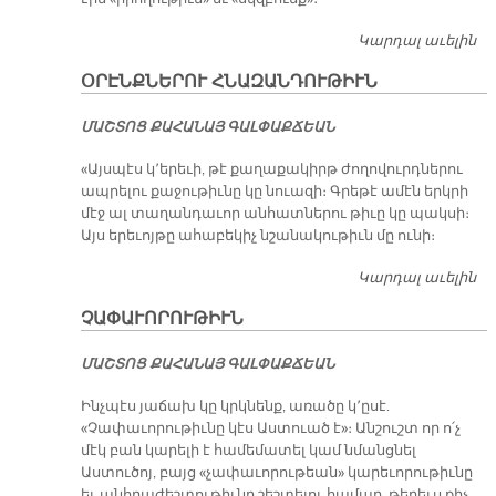
Կարդալ աւելին
Ի
ԵՒ
ՕՐԷՆՔՆԵՐՈՒ ՀՆԱԶԱՆԴՈՒԹԻՒՆ
Ս
ՄԱՇ­ՏՈՑ ՔԱ­ՀԱ­ՆԱՅ ԳԱԼ­ՓԱՔ­ՃԵԱՆ
«Այսպէս կ՚երեւի, թէ քաղաքակիրթ ժողովուրդներու
ապրելու քաջութիւնը կը նուազի։ Գրեթէ ամէն երկրի
մէջ ալ տաղանդաւոր անհատներու թիւը կը պակսի։
Այս երեւոյթը ահաբեկիչ նշանակութիւն մը ունի։
Կարդալ աւելին
Օ
Հ
ՉԱՓԱՒՈՐՈՒԹԻՒՆ
ՄԱՇ­ՏՈՑ ՔԱ­ՀԱ­ՆԱՅ ԳԱԼ­ՓԱՔ­ՃԵԱՆ
Ինչպէս յաճախ կը կրկնենք, առածը կ՚ըսէ.
«Չափաւորութիւնը կէս Աստուած է»։ Անշուշտ որ ո՛չ
մէկ բան կարելի է համեմատել կամ նմանցնել
Աստուծոյ, բայց «չափաւորութեան» կարեւորութիւնը
եւ անհրաժեշտութիւնը շեշտելու համար, թերեւս քիչ