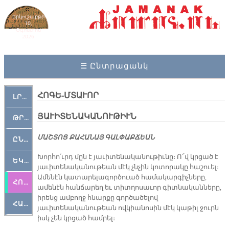
Երկուշաբթի
10,
Օգոստոս
2026
☰ Ընտրացանկ
ՀՈԳԵ-ՄՏԱՒՈՐ
ԼՐԱՀՈՍ
ՅԱՒԻՏԵՆԱԿԱՆՈՒԹԻՒՆ
ԹՐՔԱՀԱՅ ԿԵԱՆՔ
ՄԱՇ­ՏՈՑ ՔԱ­ՀԱ­ՆԱՅ ԳԱԼ­ՓԱՔ­ՃԵԱՆ
ԸՆԿԵՐԱՄՇԱԿՈՒԹԱՅԻՆ
Խորհո՛ւրդ մըն է յաւիտենականութիւնը։ Ո՜վ կրցած է
ԵԿԵՂԵՑԱԿԱՆ
յաւիտենականութեան մէկ չնչին կոտորակը հաշուել։
Ամենէն կատարելագործուած համակարգիչները,
ՀՈԳԵՄՏԱՒՈՐ
ամենէն հանճարեղ եւ տիտղոսաւոր գիտնականները,
իրենց ամբողջ հնարքը գործածելով
ՀԱՐԹԱԿ
յաւիտենականութեան ովկիանոսին մէկ կաթիլ ջուրն
իսկ չեն կրցած համրել։