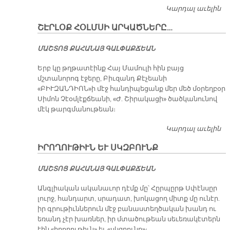
Կարդալ աւելին
Յ
ՇԷՐԼՕՔ ՀՕԼՄՍԻ ԱՐԿԱԾՆԵՐԸ…
ՄԱՇ­ՏՈՑ ՔԱ­ՀԱ­ՆԱՅ ԳԱԼ­ՓԱՔ­ՃԵԱՆ
Երբ կը թղթատէինք Հայ Մամուլի հին բայց
մշտանորոգ էջերը, Բիւզանդ Քէչեանի
«ԲԻՒԶԱՆԴԻՈՆ»ի մէջ հանդիպեցանք մեր մեծ մօրեղբօր
Սիմոն Չէօմլէքճեանի, «Ժ. Շիրակացի» ծածկանունով
մէկ թարգմանութեան։
Կարդալ աւելին
ՇԷ
Հ
ԻՐՈՂՈՒԹԻՒՆ ԵՒ ՍԿԶԲՈՒՆՔ
Ա
ՄԱՇ­ՏՈՑ ՔԱ­ՀԱ­ՆԱՅ ԳԱԼ­ՓԱՔ­ՃԵԱՆ
Անգլիական ականաւոր դէմք մը՝ Հըրպըրթ Սփէնսըր
լուրջ, հանդարտ, սրադատ, խոկացող միտք մը ունէր.
իր գրութիւններուն մէջ բանաստեղծական խանդ ու
եռանդ չէր խառներ, իր մտածութեան սեւեռակէտերն
էին «իրողութիւն» եւ «սկզբունք»։