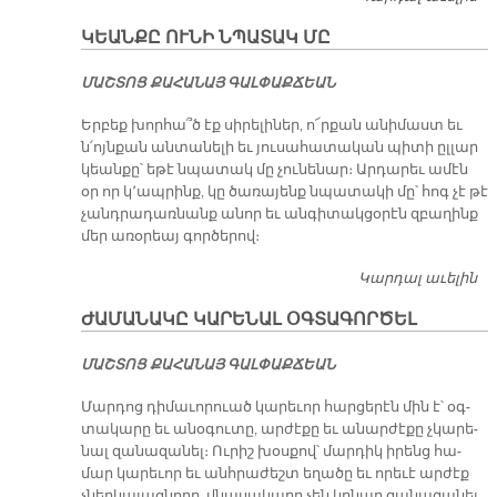
Մ
ԿԵԱՆՔԸ ՈՒՆԻ ՆՊԱՏԱԿ ՄԸ
ՓՈ
Է 
ՄԱՇ­ՏՈՑ ՔԱ­ՀԱ­ՆԱՅ ԳԱԼ­ՓԱՔ­ՃԵԱՆ
Եր­բեք խոր­հա՞ծ էք սի­րե­լի­ներ, ո՜ր­քան ա­նի­մաստ եւ
ն՛ոյն­քան ան­տա­նե­լի եւ յու­սա­հա­տա­կան պի­տի ըլ­լար
կեան­քը՝ ե­թէ նպա­տակ մը չու­նե­նար։ Ար­դա­րեւ ա­մէն
օր որ կ՚ապ­րինք, կը ծա­ռա­յենք նպա­տա­կի մը՝ հոգ չէ թէ
չանդ­րա­դառ­նանք ա­նոր եւ ան­գի­տակ­ցօ­րէն զբա­ղինք
մեր ա­ռօ­րեայ գոր­ծե­րով։
Կարդալ աւելին
Կ
ՈՒ
ԺԱՄԱՆԱԿԸ ԿԱՐԵՆԱԼ ՕԳՏԱԳՈՐԾԵԼ
Ն
Մ
ՄԱՇ­ՏՈՑ ՔԱ­ՀԱ­ՆԱՅ ԳԱԼ­ՓԱՔ­ՃԵԱՆ
Մար­դոց դի­մա­ւո­րուած կա­րե­ւոր հար­ցե­րէն մին է՝ օգ­
տա­կա­րը եւ ա­նօ­գու­տը, ար­ժէ­քը եւ ա­նար­ժէ­քը չկա­րե­
նալ զա­նա­զա­նել։ Ու­րիշ խօս­քով՝ մար­դիկ ի­րենց հա­
մար կա­րե­ւոր եւ անհ­րա­ժեշտ ե­ղա­ծը եւ ո­րե­ւէ ար­ժէք
չներ­կա­յաց­նո­ղը, վնա­սա­կա­րը չեն կրնար զա­նա­զա­նել,