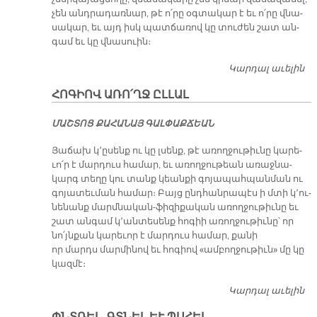
չեն անդ­րա­դառ­նար, թէ ո՛­րը օգ­տա­կար է եւ ո՛­րը վնա­
սա­կար, եւ այդ իսկ պատ­ճա­ռով կը տու­ժեն շատ ան­
գամ եւ կը վնա­սուին։
Կարդալ աւելին
Ժ
Կ
ՀՈԳԻՈՎ ԱՌՈ՛ՂՋ ԸԼԼԱԼ
Օ
ՄԱՇ­ՏՈՑ ՔԱ­ՀԱ­ՆԱՅ ԳԱԼ­ՓԱՔ­ՃԵԱՆ
Յա­ճախ կ՚ը­սենք ու կը լսենք, թէ ա­ռող­ջու­թիւ­նը կա­րե­
ւո՛ր է մար­դուս հա­մար, եւ ա­ռող­ջու­թեան ա­ռաջ­նա­
կարգ տե­ղը կու տանք կեան­քի գո­յա­պահ­պան­ման ու
գո­յա­տեւ­ման հա­մար։ Բայց ընդ­հան­րա­պէս ի մտի կ՚ու­
նե­նանք մարմ­նա­կան-ֆի­զի­քա­կան ա­ռող­ջու­թիւ­նը եւ
շատ ան­գամ կ՚ան­տե­սենք հո­գիի ա­ռող­ջու­թիւ­նը՝ որ
նո՛յն­քան կա­րե­ւոր է մար­դուս հա­մար, քա­նի
որ մարդս մար­մի­նով եւ հո­գիով «ամ­բող­ջու­թիւն» մը կը
կազ­մէ։
Կարդալ աւելին
Հ
ԱՌ