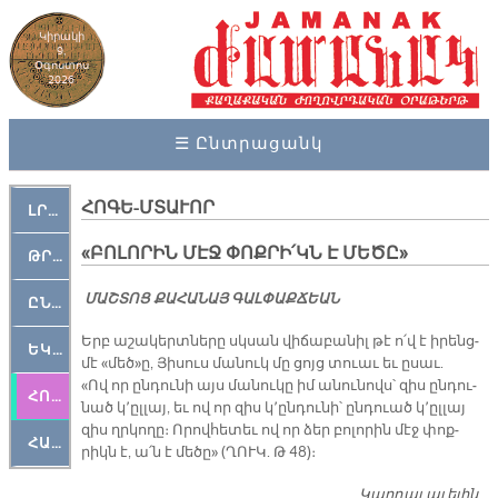
Կիրակի
9,
Օգոստոս
2026
☰ Ընտրացանկ
ՀՈԳԵ-ՄՏԱՒՈՐ
ԼՐԱՀՈՍ
«ԲՈԼՈՐԻՆ ՄԷՋ ՓՈՔՐԻ՛ԿՆ Է ՄԵԾԸ»
ԹՐՔԱՀԱՅ ԿԵԱՆՔ
ՄԱՇ­ՏՈՑ ՔԱ­ՀԱ­ՆԱՅ ԳԱԼ­ՓԱՔ­ՃԵԱՆ
ԸՆԿԵՐԱՄՇԱԿՈՒԹԱՅԻՆ
Երբ ա­շա­կերտ­նե­րը սկսան վի­ճա­բա­նիլ թէ ո՛վ է ի­րենց­
ԵԿԵՂԵՑԱԿԱՆ
մէ «մեծ»ը, Յի­սուս մա­նուկ մը ցոյց տուաւ եւ ը­սաւ.
«Ով որ ըն­դու­նի այս մա­նու­կը իմ ա­նու­նովս՝ զիս ըն­դու­
ՀՈԳԵՄՏԱՒՈՐ
նած կ՚ըլ­լայ, եւ ով որ զիս կ՚ըն­դու­նի՝ ըն­դուած կ՚ըլ­լայ
զիս ղրկո­ղը։ Ո­րով­հե­տեւ ով որ ձեր բո­լո­րին մէջ փոք­
ՀԱՐԹԱԿ
րիկն է, ա՛ն է մե­ծը» (ՂՈՒԿ. Թ 48)։­
Կարդալ աւելին
«Բ