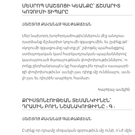
Բ
ՄԵՍՐՈՊ ՄԱՇՏՈՑԻ ԿԵԱՆՔԸ՝ ՃՇՄԱՐԻՏ
ԿՈՉՈՒՄԻ ՏԻՊԱՐԸ
ՄԱՇ­ՏՈՑ ՔԱ­ՀԱ­ՆԱՅ ԳԱԼ­ՓԱՔ­ՃԵԱՆ
Մեր նա­խորդ խորհր­դա­ծու­թիւն­նե­րուն մէջ անդ­րա­
դար­ձանք ճշմա­րիտ կո­չու­մի զգա­ցու­մին, եւ ը­սինք թէ՝
«կո­չու­մի զգա­ցում»ը պէտք չէ՛ շփո­թել պա­հանջ­քով,
ստի­պո­ղա­կան կամ հար­կադ­րա­կան պայ­ման­նե­րով
կա­տա­րուած ծա­ռա­յու­թեան փո­փո­խու­թիւն­նե­րու՝ ո­
րոնք ընդ­հան­րա­պէս կը հասկցուին որ­պէս «աս­պա­րէ­
զի փո­փո­խու­թիւն»՝ ա­ւե­լի լաւ դիրք մը ու­նե­նա­լու, ա­ւե­
լի լաւ եւ դիւ­րին ապ­րե­լու հա­մար։
Կարդալ աւելին
Մ
Մ
ՔՐԻՍՏՈՆԷՈՒԹԵԱՆ ՏԵՍԱՆԿԻՒՆԷՆ՝
ԿԵ
ԴՐԱՄԻՆ ԲՈՒՆ ՆՇԱՆԱԿՈՒԹԻՒՆԸ - Գ -
Ճ
Կ
ՄԱՇ­ՏՈՑ ՔԱ­ՀԱ­ՆԱՅ ԳԱԼ­ՓԱՔ­ՃԵԱՆ
Տ
Ը­սինք որ դրա­մը մո­գա­կան զօ­րու­թիւն մը ու­նի, ո՛ւժ մըն