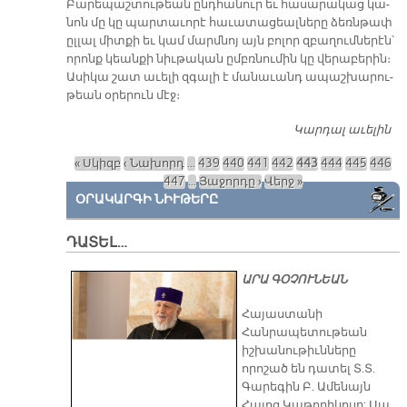
Բա­րե­պաշ­տու­թեան ընդ­հա­նուր եւ հա­սա­րա­կաց կա­
նոն մը կը պար­տա­ւո­րէ հա­ւա­տա­ցեալ­նե­րը ձեռն­թափ
ըլ­լալ միտ­քի եւ կամ մարմ­նոյ այն բո­լոր զբա­ղում­նե­րէն՝
ո­րոնք կեան­քի նիւ­թա­կան ըմբռ­նու­մին կը վե­րա­բե­րին։
Ա­սի­կա շատ ա­ւե­լի զգա­լի է մա­նա­ւանդ ա­պաշ­խարու­
թեան օ­րե­րուն մէջ։
Կարդալ աւելին
Ք
ՏԵ
« Սկիզբ
‹ Նախորդ
…
439
440
441
442
443
444
445
446
ԴՐ
Էջեր
447
…
Յաջորդը ›
Վերջ »
ՆՇ
ՕՐԱԿԱՐԳԻ ՆԻՒԹԵՐԸ
Ա -
ԴԱՏԵԼ…
ԱՐԱ ԳՕՉՈՒՆԵԱՆ
​Հայաստանի
Հանրապետութեան
իշխանութիւնները
որոշած են դատել Տ.Տ.
Գարեգին Բ. Ամենայն
Հայոց Կաթողիկոսը: Սա