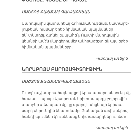
ՓՆՏՌԵԼ, ԳՏՆԵԼ ԵՒ ՊԱՀԵԼ
ԸԼ
ՄԱՇ­ՏՈՑ ՔԱ­ՀԱ­ՆԱՅ ԳԱԼ­ՓԱՔ­ՃԵԱՆ
Մարդ­կա­յին կա­տա­րեալ գո­հու­նա­կու­թեան, կա­տա­րե­
լու­թեան հա­մար ե­րեք հիմ­նա­կան պայ­ման­ներ
են՝ փնտռել, գտնել եւ պա­հե՛լ։ Ուս­տի մարդ­կա­յին
կեան­քի ա­մէն մար­զե­րու մէջ անհ­րա­ժեշտ են այս ե­րեք
հիմնա­կան պայ­ման­նե­րը։
Կարդալ աւելին
ՓՆ
ԳՏ
ՆՈՐԱԲՈՅՍ ԲԱՐՈՅԱԳԻՏՈՒԹԻՒՆ
ԵՒ
Պ
ՄԱՇ­ՏՈՑ ՔԱ­ՀԱ­ՆԱՅ ԳԱԼ­ՓԱՔ­ՃԵԱՆ
Ու­րոյն աշ­խար­հա­հա­յեաց­քով ե­րի­տա­սարդ սե­րունդ մը
հա­սած է այ­սօր։ Այ­սօ­րուան ե­րի­տա­սար­դը բո­լո­րո­վին
տար­բեր տե­սա­րան մը կը պար­զէ ան­ցեա­լի ե­րի­տա­
սարդ սե­րուն­դին նկատ­մամբ։ Զա­նա­զան ա­ռիթ­նե­րով
հան­դի­պում­ներ կ՚ու­նե­նանք ե­րի­տա­սարդ­նե­րու հետ։
Կարդալ աւելին
Ն