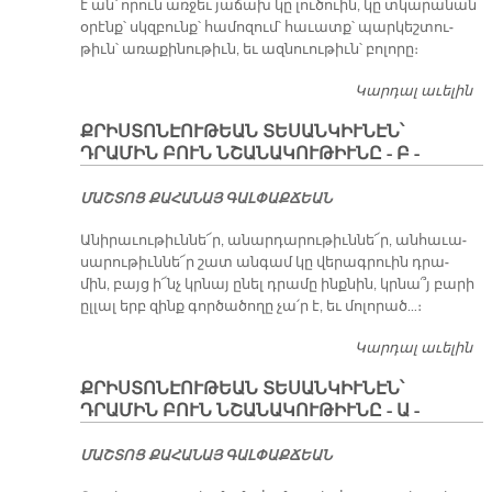
է ան՝ ո­րուն առ­ջեւ յա­ճախ կը լու­ծուին, կը տկա­րա­նան
օ­րէնք՝ սկզբունք՝ հա­մո­զում՝ հա­ւատք՝ պար­կեշ­տու­
թիւն՝ ա­ռա­քի­նու­թիւն, եւ ազ­նուու­թիւն՝ բո­լո­րը։
Կարդալ աւելին
Ք
ՏԵ
ՔՐԻՍՏՈՆԷՈՒԹԵԱՆ ՏԵՍԱՆԿԻՒՆԷՆ՝
ԴՐ
ԴՐԱՄԻՆ ԲՈՒՆ ՆՇԱՆԱԿՈՒԹԻՒՆԸ - Բ -
ՆՇ
Գ -
ՄԱՇ­ՏՈՑ ՔԱ­ՀԱ­ՆԱՅ ԳԱԼ­ՓԱՔ­ՃԵԱՆ
Ա­նի­րա­ւու­թիւն­նե՜ր, ա­նար­դա­րու­թիւն­նե՜ր, ան­հա­ւա­
սա­րու­թիւն­նե՜ր շատ ան­գամ կը վե­րագ­րուին դրա­
մին, բայց ի՜նչ կրնայ ը­նել դրա­մը ինք­նին, կրնա՞յ բա­րի
ըլ­լալ երբ զինք գոր­ծա­ծո­ղը չա՛ր է, եւ մո­լո­րած…։
Կարդալ աւելին
Ք
ՏԵ
ՔՐԻՍՏՈՆԷՈՒԹԵԱՆ ՏԵՍԱՆԿԻՒՆԷՆ՝
ԴՐ
ԴՐԱՄԻՆ ԲՈՒՆ ՆՇԱՆԱԿՈՒԹԻՒՆԸ - Ա -
ՆՇ
Բ -
ՄԱՇ­ՏՈՑ ՔԱ­ՀԱ­ՆԱՅ ԳԱԼ­ՓԱՔ­ՃԵԱՆ