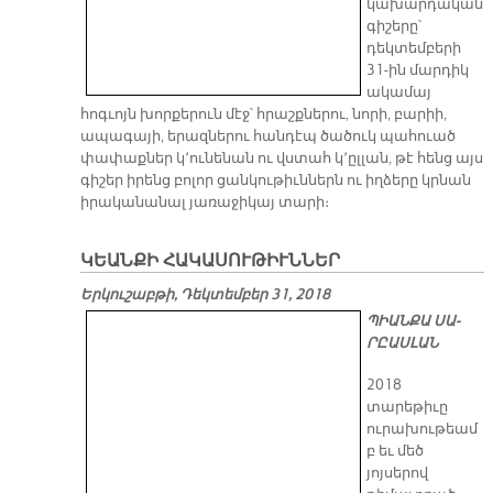
կախարդական
գիշերը՝
դեկտեմբերի
31-ին մարդիկ
ակամայ
հոգւոյն խորքերուն մէջ՝ հրաշքներու, նորի, բարիի,
ապագայի, երազներու հանդէպ ծածուկ պահուած
փափաքներ կ՚ունենան ու վստահ կ՚ըլլան, թէ հենց այս
գիշեր իրենց բոլոր ցանկութիւններն ու իղձերը կրնան
իրականանալ յառաջիկայ տարի։
ԿԵԱՆՔԻ ՀԱԿԱՍՈՒԹԻՒՆՆԵՐ
Երկուշաբթի, Դեկտեմբեր 31, 2018
ՊԻԱՆ­ՔԱ ՍԱ­
ՐԸԱՍ­ԼԱՆ
2018
տարեթիւը
ուրախութեամ
բ եւ մեծ
յոյսերով