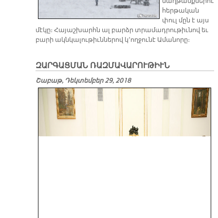
մաղթանքներու
հերթական
փուլ մըն է այս
մէկը։ Հայաշխարհն ալ բարձր տրամադրութիւնով եւ
բարի ակնկալութիւններով կ՚ողջունէ Ամանորը։
ԶԱՐԳԱՑՄԱՆ ՌԱԶՄԱՎԱՐՈՒԹԻՒՆ
Շաբաթ, Դեկտեմբեր 29, 2018