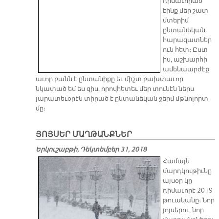
դիմաւորած
էինք մեր շատ
մտերիմ
ընտանեկան
հարազատներ
ուն հետ։ Ըստ
իս, աշխարհի
ամենաարժէք
աւոր բանն է ընտանիքը եւ միշտ բախտաւոր
նկատած եմ ես զիս, որովհետեւ մեր տունէն ներս
յարատեւօրէն տիրած է ընտանեկան ջերմ մթնոլորտ
մը։
ՅՈՅՍԵՐ ՄԱՂԹԱՆՔՆԵՐ
Երկուշաբթի, Դեկտեմբեր 31, 2018
Համայն
մարդկութիւնը
այսօր կը
դիմաւորէ 2019
թուականը։ Նոր
յոյսերու, նոր