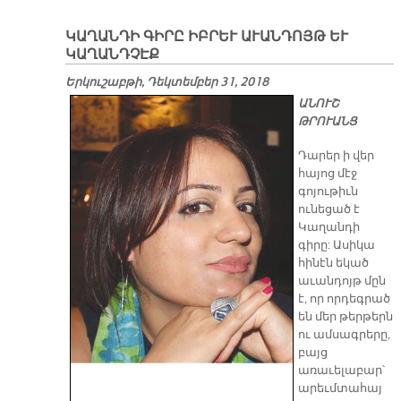
ԿԱՂԱՆԴԻ ԳԻՐԸ ԻԲՐԵՒ ԱՒԱՆԴՈՅԹ ԵՒ
ԿԱՂԱՆԴՉԷՔ
Երկուշաբթի, Դեկտեմբեր 31, 2018
ԱՆՈՒՇ
ԹՐՈՒԱՆՑ
Դարեր ի վեր
հայոց մէջ
գոյութիւն
ունեցած է
Կաղանդի
գիրը: Ասիկա
հինէն եկած
աւանդոյթ մըն
է, որ որդեգրած
են մեր թերթերն
ու ամսագրերը,
բայց
առաւելաբար՝
արեւմտահայ