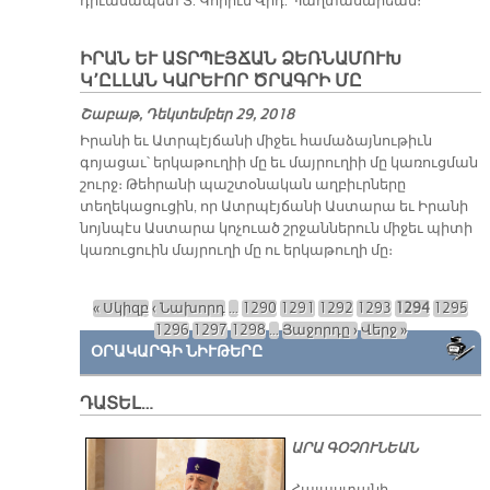
դիւանապետ Տ. Կորիւն Վրդ. Պաղտասարեան։
ԻՐԱՆ ԵՒ ԱՏՐՊԷՅՃԱՆ ՁԵՌՆԱՄՈՒԽ
Կ՚ԸԼԼԱՆ ԿԱՐԵՒՈՐ ԾՐԱԳՐԻ ՄԸ
Շաբաթ, Դեկտեմբեր 29, 2018
Իրանի եւ Ատրպէյճանի միջեւ համաձայնութիւն
գոյացաւ՝ երկաթուղիի մը եւ մայրուղիի մը կառուցման
շուրջ։ Թեհրանի պաշտօնական աղբիւրները
տեղեկացուցին, որ Ատրպէյճանի Աստարա եւ Իրանի
նոյնպէս Աստարա կոչուած շրջաններուն միջեւ պիտի
կառուցուին մայրուղի մը ու երկաթուղի մը։
« Սկիզբ
‹ Նախորդ
…
1290
1291
1292
1293
1294
1295
Էջեր
1296
1297
1298
…
Յաջորդը ›
Վերջ »
ՕՐԱԿԱՐԳԻ ՆԻՒԹԵՐԸ
ԴԱՏԵԼ…
ԱՐԱ ԳՕՉՈՒՆԵԱՆ