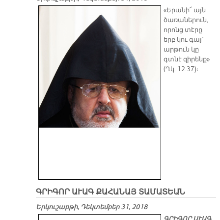
«Երանի՜ այն
ծառաներուն,
որոնց տէրը
երբ կու գայ՝
արթուն կը
գտնէ զիրենք»
(Ղկ. 12.37)։
ԳՐԻԳՈՐ ԱՒԱԳ ՔԱՀԱՆԱՅ ՏԱՄԱՏԵԱՆ
Երկուշաբթի, Դեկտեմբեր 31, 2018
ԳՐԻ­ԳՈՐ Ա­ՒԱԳ