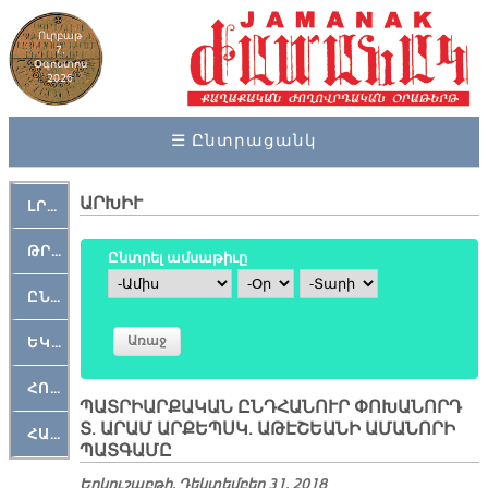
Ուրբաթ
7,
Օգոստոս
2026
☰ Ընտրացանկ
ԱՐԽԻՒ
ԼՐԱՀՈՍ
ԹՐՔԱՀԱՅ ԿԵԱՆՔ
Ընտրել ամսաթիւը
Ամիս
Օր
Տարի
ԸՆԿԵՐԱՄՇԱԿՈՒԹԱՅԻՆ
ԵԿԵՂԵՑԱԿԱՆ
ՀՈԳԵՄՏԱՒՈՐ
ՊԱՏՐԻԱՐՔԱԿԱՆ ԸՆԴՀԱՆՈՒՐ ՓՈԽԱՆՈՐԴ
Տ. ԱՐԱՄ ԱՐՔԵՊՍԿ. ԱԹԷՇԵԱՆԻ ԱՄԱՆՈՐԻ
ՀԱՐԹԱԿ
ՊԱՏԳԱՄԸ
Երկուշաբթի, Դեկտեմբեր 31, 2018