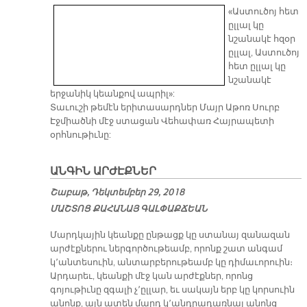
«Աստուծոյ հետ
ըլլալ կը
նշանակէ հզօր
ըլլալ, Աստուծոյ
հետ ըլլալ կը
նշանակէ
երջանիկ կեանքով ապրիլ»:
Տաւուշի թեմէն երիտասարդներ Մայր Աթոռ Սուրբ
Էջմիածնի մէջ ստացան Վեհափառ Հայրապետի
օրհնութիւնը:
ԱՆԳԻՆ ԱՐԺԷՔՆԵՐ
Շաբաթ, Դեկտեմբեր 29, 2018
ՄԱՇ­ՏՈՑ ՔԱ­ՀԱ­ՆԱՅ ԳԱԼ­ՓԱՔ­ՃԵԱՆ
Մարդկային կեանքը ընթացք կը ստանայ զանազան
արժէքներու ներգործութեամբ, որոնք շատ անգամ
կ՚անտեսուին, անտարբերութեամբ կը դիմաւորուին։
Արդարեւ, կեանքի մէջ կան արժէքներ, որոնց
գոյութիւնը զգալի չ՚ըլլար, եւ սակայն երբ կը կորսուին
անոնք, այն ատեն մարդ կ՚անդրադառնայ անոնց