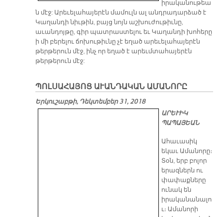
իրականութեա
ն մէջ: Արեւելահայերէն մամուլն ալ անդրադարձած է
Կաղանդի նիւթին, բայց նոյն աշխուժութիւնը,
աւանդոյթը, գիր պատրաստելու եւ Կաղանդի խոհերը
ի մի բերելու ճոխութիւնը չէ եղած արեւելահայերէն
թերթերուն մէջ, ինչ որ եղած է արեւմտահայերէն
թերթերուն մէջ:
ՊՈԼՍԱՀԱՅՈՑ ԱՒԱՆԴԱԿԱՆ ԱՄԱՆՈՐԸ
Երկուշաբթի, Դեկտեմբեր 31, 2018
ԱՐԵՒԻԿ
ՊԱՊԱՅԵԱՆ
Ահաւասիկ
եկաւ Ամանորը։
Տօն, երբ բոլոր
երազներն ու
փափաքները
ունակ են
իրականանալո
ւ։ Ամանորի