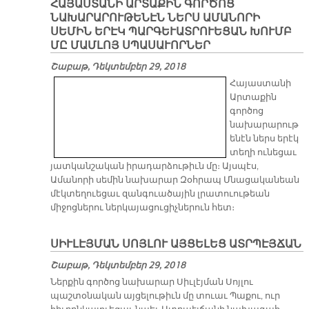
ՀԱՅԱՍՏԱՆԻ ԱՐՏԱՔԻՆ ԳՈՐԾՈՑ
ՆԱԽԱՐԱՐՈՒԹԵՆԷՆ ՆԵՐՍ ԱՄԱՆՈՐԻ
ՍԵՄԻՆ ԵՐԷԿ ՊԱՐԳԵՒԱՏՐՈՒԵՑԱՆ ԽՈՒՄԲ
ՄԸ ՄԱՄԼՈՅ ՍՊԱՍԱՒՈՐՆԵՐ
Շաբաթ, Դեկտեմբեր 29, 2018
Հայաստանի
Արտաքին
գործոց
նախարարութ
ենէն ներս երէկ
տեղի ունեցաւ
յատկանշական իրադարձութիւն մը։ Այսպէս,
Ամանորի սեմին նախարար Զօհրապ Մնացականեան
մէկտեղուեցաւ զանգուածային լրատուութեան
միջոցներու ներկայացուցիչներուն հետ։
ՍԻՒԼԷՅՄԱՆ ՍՈՅԼՈՒ ԱՅՑԵԼԵՑ ԱՏՐՊԷՅՃԱՆ
Շաբաթ, Դեկտեմբեր 29, 2018
Ներքին գործոց նախարար Սիւլէյման Սոյլու
պաշտօնական այցելութիւն մը տուաւ Պաքու, ուր