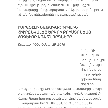
հիւրընկալուեցաւ նաեւ Ատրպէյճանի նախագահ
Իլհամ Ալիեւի կողմէ։ Հանդիպման ընթացքին
նախարարը անդրադարձաւ թէ՛ երկու երկիրներու եւ
թէ անոնց ղեկավարներու բարեկամութեան։
ԻՍՐԱՅԷԼԻ ՆԱԽԱԳԱՀ ՌԻՎԼԻՆ
ՀԻՒՐԸՆԿԱԼԵՑ ԵՐԿՐԻ ՔՐԻՍՏՈՆԵԱՅ
ՀՈԳԵՒՈՐ ԱՌԱՋՆՈՐԴՆԵՐԸ
Շաբաթ, Դեկտեմբեր 29, 2018
Իսրայէլի
նախագահ
Ռէուվէն Ռիվլին
նախընթաց օր
հիւրընկալեց
Սուրբ Երկրի
քրիստոնեայ
հոգեւոր
առաջնորդները։ Սուրբ Ծննդեան եւ Ամանորի առթիւ
տեղի ունեցաւ այս հանդիպումը, որուն Երուսաղէմի
Հայոց Պատրիարքութեան անունով մասնակցեցան
լուսարարապետ Տ. Սեւան Արք. Ղարիպեան եւ