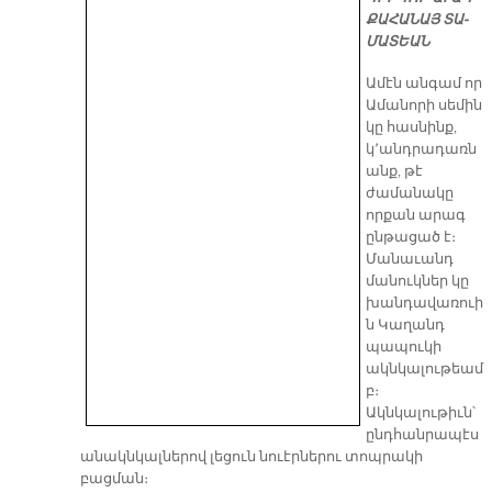
ՔԱ­ՀԱ­ՆԱՅ ՏԱ­
ՄԱ­ՏԵԱՆ
Ամէն անգամ որ
Ամանորի սեմին
կը հասնինք,
կ՚անդրադառն
անք, թէ
ժամանակը
որքան արագ
ընթացած է։
Մանաւանդ
մանուկներ կը
խանդավառուի
ն Կաղանդ
պապուկի
ակնկալութեամ
բ։
Ակնկալութիւն՝
ընդհանրապէս
անակնկալներով լեցուն նուէրներու տոպրակի
բացման։