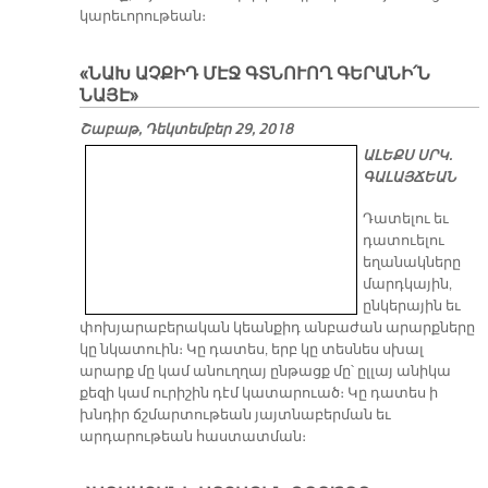
կարեւորութեան։
«ՆԱԽ ԱՉՔԻԴ ՄԷՋ ԳՏՆՈՒՈՂ ԳԵՐԱՆԻ՛Ն
ՆԱՅԷ»
Շաբաթ, Դեկտեմբեր 29, 2018
ԱԼԵՔՍ ՍՐԿ.
ԳԱԼԱՅՃԵԱՆ
Դատելու եւ
դատուելու
եղանակները
մարդկային,
ընկերային եւ
փոխյարաբերական կեանքիդ անբաժան արարքները
կը նկատուին։ Կը դատես, երբ կը տեսնես սխալ
արարք մը կամ անուղղայ ընթացք մը՝ ըլլայ անիկա
քեզի կամ ուրիշին դէմ կատարուած։ Կը դատես ի
խնդիր ճշմարտութեան յայտնաբերման եւ
արդարութեան հաստատման։