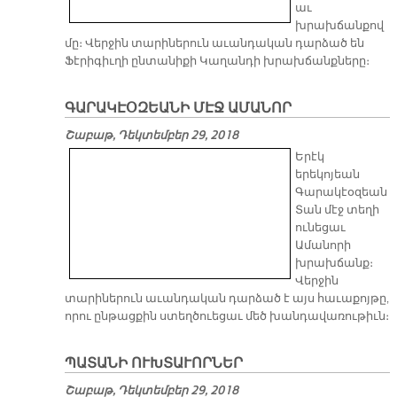
աւ
խրախճանքով
մը։ Վերջին տարիներուն աւանդական դարձած են
Ֆէրիգիւղի ընտանիքի Կաղանդի խրախճանքները։
ԳԱՐԱԿԷՕԶԵԱՆԻ ՄԷՋ ԱՄԱՆՈՐ
Շաբաթ, Դեկտեմբեր 29, 2018
Երէկ
երեկոյեան
Գարակէօզեան
Տան մէջ տեղի
ունեցաւ
Ամանորի
խրախճանք։
Վերջին
տարիներուն աւանդական դարձած է այս հաւաքոյթը,
որու ընթացքին ստեղծուեցաւ մեծ խանդավառութիւն։
ՊԱՏԱՆԻ ՈՒԽՏԱՒՈՐՆԵՐ
Շաբաթ, Դեկտեմբեր 29, 2018