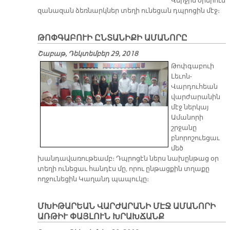
Վերջին օրերուն
զանազան ձեռնարկներ տեղի ունեցան դպրոցին մէջ։
ԹՈՓԳԱԲՈՒԻ ԸՆՏԱՆԻՔԻ ԱՄԱՆՈՐԸ
Շաբաթ, Դեկտեմբեր 29, 2018
Թոփգաբուի
Լեւոն-
Վարդուհեան
վարժարանին
մէջ ներկայ
Ամանորի
շրջանը
բնորոշուեցաւ
մեծ
խանդավառութեամբ։ Դպրոցէն ներս նախընթաց օր
տեղի ունեցաւ հանդէս մը, որու ընթացքին տղաքը
ողջունեցին Կաղանդ պապուկը։
ՄԽԻԹԱՐԵԱՆ ՎԱՐԺԱՐԱՆԻ ՄԷՋ ԱՄԱՆՈՐԻ
ԱՌԹԻՒ ՓԱՅԼՈՒՆ ԽՐԱԽՃԱՆՔ