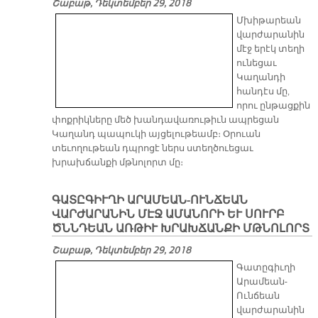
Շաբաթ, Դեկտեմբեր 29, 2018
Մխիթարեան
վարժարանին
մէջ երէկ տեղի
ունեցաւ
Կաղանդի
հանդէս մը,
որու ընթացքին
փոքրիկները մեծ խանդավառութիւն ապրեցան
Կաղանդ պապուկի այցելութեամբ։ Օրուան
տեւողութեան դպրոցէ ներս ստեղծուեցաւ
խրախճանքի մթնոլորտ մը։
ԳԱՏԸԳԻՒՂԻ ԱՐԱՄԵԱՆ-ՈՒՆՃԵԱՆ
ՎԱՐԺԱՐԱՆԻՆ ՄԷՋ ԱՄԱՆՈՐԻ ԵՒ ՍՈՒՐԲ
ԾՆՆԴԵԱՆ ԱՌԹԻՒ ԽՐԱԽՃԱՆՔԻ ՄԹՆՈԼՈՐՏ
Շաբաթ, Դեկտեմբեր 29, 2018
Գատըգիւղի
Արամեան-
Ունճեան
վարժարանին