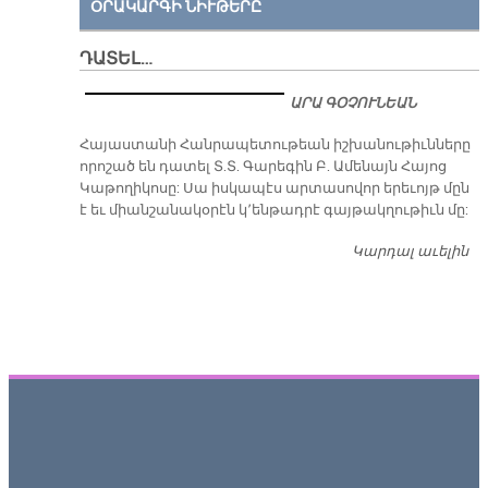
ՕՐԱԿԱՐԳԻ ՆԻՒԹԵՐԸ
ԴԱՏԵԼ…
ԱՐԱ ԳՕՉՈՒՆԵԱՆ
​Հայաստանի Հանրապետութեան իշխանութիւնները
որոշած են դատել Տ.Տ. Գարեգին Բ. Ամենայն Հայոց
Կաթողիկոսը: Սա իսկապէս արտասովոր երեւոյթ մըն
է եւ միանշանակօրէն կ՚ենթադրէ գայթակղութիւն մը:
Կարդալ աւելին
Դ