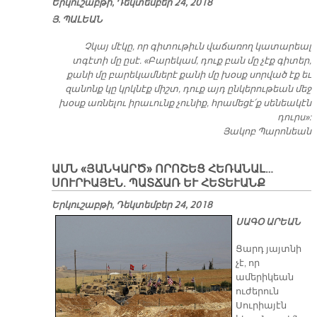
Երկուշաբթի, Դեկտեմբեր 24, 2018
Յ. ՊԱԼԵԱՆ
Չկայ մէկը, որ գիտութիւն վաճառող կատարեալ
տգէտի մը ըսէ. «Բարեկամ, դուք բան մը չէք գիտեր,
քանի մը բարեկամներէ քանի մը խօսք սորված էք եւ
զանոնք կը կրկնէք միշտ, դուք այդ ընկերութեան մեջ
խօսք առնելու իրաւունք չունիք, հրամեցէ՛ք սենեակէն
դուրս»:
Յակոբ Պարոնեան
ԱՄՆ «ՅԱՆԿԱՐԾ» ՈՐՈՇԵՑ ՀԵՌԱՆԱԼ…
ՍՈՒՐԻԱՅԷՆ. ՊԱՏՃԱՌ ԵՒ ՀԵՏԵՒԱՆՔ
Երկուշաբթի, Դեկտեմբեր 24, 2018
ՍԱԳՕ ԱՐԵԱՆ
Ցարդ յայտնի
չէ, որ
ամերիկեան
ուժերուն
Սուրիայէն