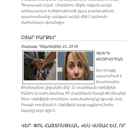
Պուրասան կ՚ըսէ. «Զոյգերու միջեւ որքան աւելի
անհաւասար ուժգնութեամբ ըլլայ բարկութեան
պատասխանը, այնքան աւելի մեծ է կանուխ
մահանալու վտանգը»:
ՕՏԱՐ ԲԱՐՔԵՐ
Շաբաթ, Դեկտեմբեր 22, 2018
ԳԷՈՐԳ
ՔԷՕՇԿԷՐԵԱՆ
Այս դէպքը
պատահած է
Աւստրալիոյ
Քուինսլենտ շրջանին մէջ։ 32 տարեկան Սթեֆընի
Էկնիու կ՚ամուսնանայ 49 տարեկան Ռապի Քէմփպելի
հետ։ Սթեֆընի տուներու առուծախով կը զբաղի, իսկ
Ռապի ոստիկան է։ Սթեֆընի բաց աչքերով (տես
նկարը) կոյր մըն է։
ՎԵՐ. ՓՈԼ ՀԱՅՏՈՍԹԵԱՆ. «ԵՍ ՎՍՏԱՀ ԵՄ, ՈՐ