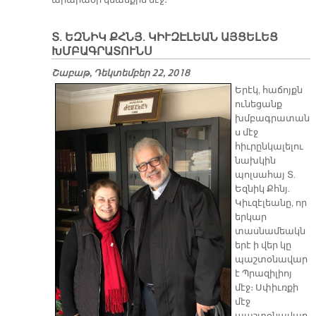
արարածի կեանքին մէջ։
Տ. ԵԶՆԻԿ ՔՀՆՅ. ԿԻՒԶԷԼԵԱՆ ԱՅՑԵԼԵՑ
ԽՄԲԱԳՐԱՏՈՒՆՍ
Շաբաթ, Դեկտեմբեր 22, 2018
Երէկ, հաճոյքն
ունեցանք
խմբագրատան
ս մէջ
հիւրընկալելու
նախկին
պոլսահայ Տ.
Եզնիկ Քհնյ.
Կիւզէլեանը, որ
երկար
տասնամեակն
երէ ի վեր կը
պաշտօնավար
է Պրազիլիոյ
մէջ։ Սփիւռքի
մէջ