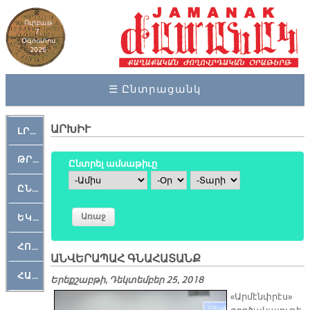
Ուրբաթ
7,
Օգոստոս
2026
☰ Ընտրացանկ
ԱՐԽԻՒ
ԼՐԱՀՈՍ
ԹՐՔԱՀԱՅ ԿԵԱՆՔ
Ընտրել ամսաթիւը
Ամիս
Օր
Տարի
ԸՆԿԵՐԱՄՇԱԿՈՒԹԱՅԻՆ
ԵԿԵՂԵՑԱԿԱՆ
ՀՈԳԵՄՏԱՒՈՐ
ԱՆՎԵՐԱՊԱՀ ԳՆԱՀԱՏԱՆՔ
ՀԱՐԹԱԿ
Երեքշաբթի, Դեկտեմբեր 25, 2018
«Արմէնփրէս»