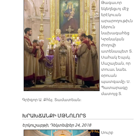
Թագաւոր
եկեղեցւոյ մէջ
երէկուան
արարողութիւն
ներուն
նախագահեց
Կրօնական
ժողովի
ատենապետ Տ.
Սահակ Եպսկ.
Մաշալեան, որ
տուաւ նաեւ
օրուան
պատգամը։ Ս.
Պատարագը
մատոյց Տ.
Գրիգոր Ա. Քհնյ. Տամատեան։
ԽՐԱԽՃԱՆՔԻ ՄԹՆՈԼՈՐՏ
Երկուշաբթի, Դեկտեմբեր 24, 2018
Սուրբ