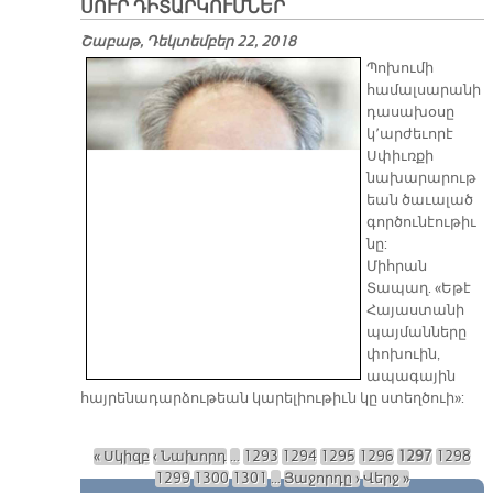
ՍՈՒՐ ԴԻՏԱՐԿՈՒՄՆԵՐ
Շաբաթ, Դեկտեմբեր 22, 2018
Պոխումի
համալսարանի
դասախօսը
կ՚արժեւորէ
Սփիւռքի
նախարարութ
եան ծաւալած
գործունէութիւ
նը:
Միհրան
Տապաղ. «Եթէ
Հայաստանի
պայմանները
փոխուին,
ապագային
հայրենադարձութեան կարելիութիւն կը ստեղծուի»:
« Սկիզբ
‹ Նախորդ
…
1293
1294
1295
1296
1297
1298
Էջեր
1299
1300
1301
…
Յաջորդը ›
Վերջ »