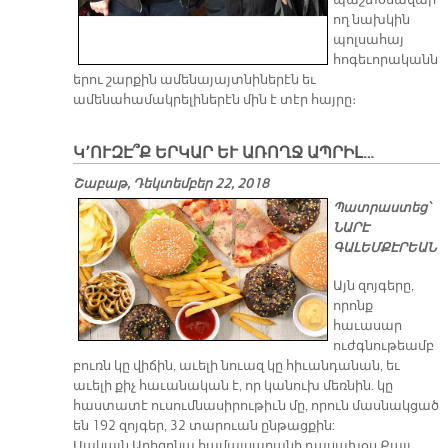
պաշտօնավար
ող նախկին
պոլսահայ
հոգեւորականն
երու շարքին ամենայայտնիներէն եւ
ամենահամակրելիներէն մին է տէր հայրը։
Կ՚ՈՒԶԷ՞Ք ԵՐԿԱՐ ԵՒ ԱՌՈՂՋ ԱՊՐԻԼ…
Շաբաթ, Դեկտեմբեր 22, 2018
Պատրաստեց՝
ՆԱՐԷ
ԳԱԼԵՄՔԷՐԵԱՆ
Այն զոյգերը,
որոնք
հաւասար
ուժգնութեամբ
բուռն կը վիճին, աւելի նուազ կը հիւանդանան, եւ
աւելի քիչ հաւանական է, որ կանուխ մեռնին. կը
հաստատէ ուսումնասիրութիւն մը, որուն մասնակցած
են 192 զոյգեր, 32 տարուան ընթացքին:
Սակայն Արիզոնա համալսարանի դասախօս Քայլ