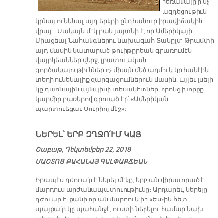
հեռանալը ի՛նչ
ազդեցութիւն
կրնայ ունենալ այդ երկրի ընդհանուր իրավիճակին
վրայ… Սակայն մէկ բան յայտնի է, որ Ամերիկայի
Միացեալ Նահանգներու նախագահ Տանըլտ Թրամփի
այդ մասին կատարած թուիթըրեան գրառումէն
վայրկեաններ վերջ, լրատուական
գործակալութիւններ ոչ միայն մեծ աղմուկ կը հանէին
տեղի ունենալիք զարգացումներուն մասին, այլեւ լսելի
կը դառնային այնպիսի տեսակէտներ, որոնց խորքը
կարմիր բառերով գրուած էր՝ «Ամերիկան
պարտուեցաւ Սուրիոյ մէջ»։
ՆԵՐԵԼ՝ ԵՐԲ ԶՂՋՈ՛ՒՄ ԿԱՅ
Շաբաթ, Դեկտեմբեր 22, 2018
ՄԱՇ­ՏՈՑ ՔԱ­ՀԱ­ՆԱՅ ԳԱԼ­ՓԱՔ­ՃԵԱՆ
Իրապէս դժուա՛ր է ներել մէկը, երբ ան վիրաւորած է
մարդուս արժանապատուութիւնը։ Արդարեւ, ներելը
դժուար է, քանի որ ան մարդուն իր «Ես»ին հետ
պայքա՛ր կը պահանջէ, ուստի ներելու համար նախ