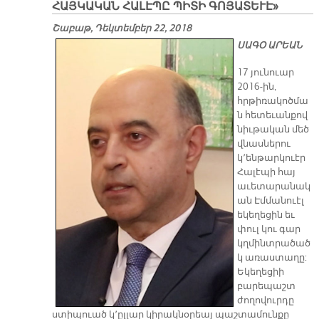
ՀԱՅԿԱԿԱՆ ՀԱԼԷՊԸ ՊԻՏԻ ԳՈՅԱՏԵՒԷ»
Շաբաթ, Դեկտեմբեր 22, 2018
ՍԱԳՕ ԱՐԵԱՆ
17 յունուար
2016-ին,
հրթիռակոծմա
ն հետեւանքով
նիւթական մեծ
վնասներու
կ՚ենթարկուէր
Հալէպի հայ
աւետարանակ
ան Էմմանուէլ
եկեղեցին եւ
փուլ կու գար
կղմինտրածած
կ առաստաղը:
Եկեղեցիի
բարեպաշտ
ժողովուրդը
ստիպուած կ՚ըլլար կիրակնօրեայ պաշտամունքը