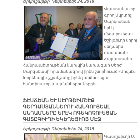
Երկուշաբթի, Դեկտեմբեր 24, 2018
Վաստակաւոր
գրող Մկրտիչ
Մարկոսեան
երէկ
մեծարուեցաւ
Եշիլգիւղի սիրոյ
սեղանին
ժամանակ։
Հայաստանի
Հանրապետութեան նախկին նախագահ Սերժ
Սարգսեանի հրամանագրով իրեն շնորհուած «Մովսէս
Խորենացի» շքանշանը իրեն յանձնուեցաւ
հանդիսաւոր պայմաններու ներքեւ։
ՖԷՍՃԵԱՆ ԵՒ ՍԷՐԹՇԻՄՇԷՔ
ԳԵՐԴԱՍՏԱՆՆԵՐՈՒ ՀԱՆԳՈՒՑԵԱԼ
ԱՆԴԱՄՆԵՐԸ ԵՐԷԿ ՈԳԵԿՈՉՈՒԵՑԱՆ
ԳԱՏԸԳԻՒՂԻ ԵԿԵՂԵՑՒՈՅ ՄԷՋ
Երկուշաբթի, Դեկտեմբեր 24, 2018
Գատըգիւղի Ս.