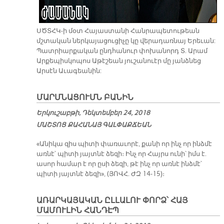
ՍԾՏՀԿ-ի մօտ Հայաստանի Հանրապետութեան
մշտական ներկայացուցիչը կը վերադառնայ Երեւան:
Պատրիարքական ընդհանուր փոխանորդ Տ. Արամ
Արքեպիսկոպոս Աթէշեան յուշանուէր մը յանձնեց
Արսէն Աւագեանին:
ՄԱՐՄՆԱՑՈՒՄՆ ԲԱՆԻՆ
Երկուշաբթի, Դեկտեմբեր 24, 2018
ՄԱՇ­ՏՈՑ ՔԱ­ՀԱ­ՆԱՅ ԳԱԼ­ՓԱՔ­ՃԵԱՆ
«Անիկա զիս պիտի փառաւորէ, քանի որ ինչ որ ինձմէ
առնէ՝ պիտի յայտնէ ձեզի։ Ինչ որ Հայրս ունի՝ իմս է.
ասոր համար է որ ըսի ձեզի, թէ ինչ որ առնէ ինձմէ՝
պիտի յայտնէ ձեզի», (ՅՈՎՀ. ԺԶ 14-15)։
ԱՌԱՐԿԱՅԱԿԱՆ ԸԼԼԱԼՈՒ ՓՈՐՁ՝ ՀԱՅ
ՄԱՄՈՒԼԻՆ ՀԱՆԴԷՊ