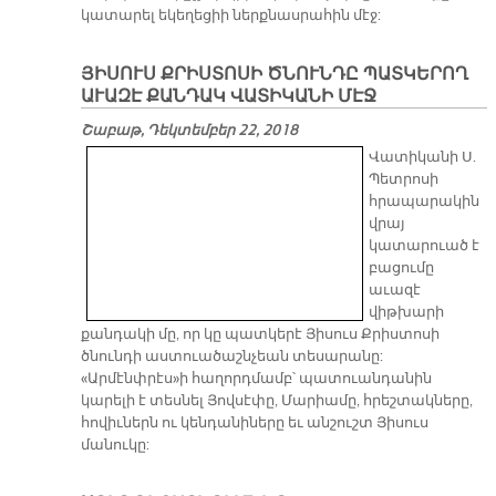
կատարել եկեղեցիի ներքնասրահին մէջ:
ՅԻՍՈՒՍ ՔՐԻՍՏՈՍԻ ԾՆՈՒՆԴԸ ՊԱՏԿԵՐՈՂ
ԱՒԱԶԷ ՔԱՆԴԱԿ ՎԱՏԻԿԱՆԻ ՄԷՋ
Շաբաթ, Դեկտեմբեր 22, 2018
Վատիկանի Ս.
Պետրոսի
հրապարակին
վրայ
կատարուած է
բացումը
աւազէ
վիթխարի
քանդակի մը, որ կը պատկերէ Յիսուս Քրիստոսի
ծնունդի աստուածաշնչեան տեսարանը:
«Արմէնփրէս»ի հաղորդմամբ՝ պատուանդանին
կարելի է տեսնել Յովսէփը, Մարիամը, հրեշտակները,
հովիւներն ու կենդանիները եւ անշուշտ Յիսուս
մանուկը: