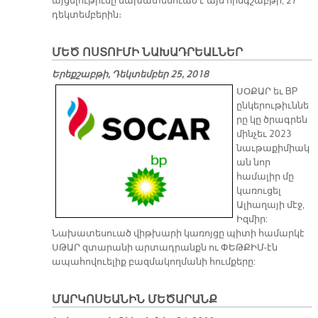
այցելութիւնը նախատեսուած է այս հինգշաբթի, 27
դեկտեմբերին։
ՄԵԾ ՈՍՏՈՒՄԻ ՆԱԽԱԴՐԵԱԼՆԵՐ
Երեքշաբթի, Դեկտեմբեր 25, 2018
ՍՕՔԱՐ եւ BP
ընկերութիւննե
րը կը ծրագրեն
մինչեւ 2023
նաւթաքիմիակ
ան նոր
համալիր մը
կառուցել
Ալիաղայի մէջ,
Իզմիր:
Նախատեսուած վիթխարի կառոյցը պիտի համարկէ
ՍԹԱՐ զտարանի արտադրանքն ու ՓԵԹՔԻՄ-էն
ապահովուելիք բազմակողմանի հումքերը:
ՄԱՐԿՈՍԵԱՆԻՆ ՄԵԾԱՐԱՆՔ