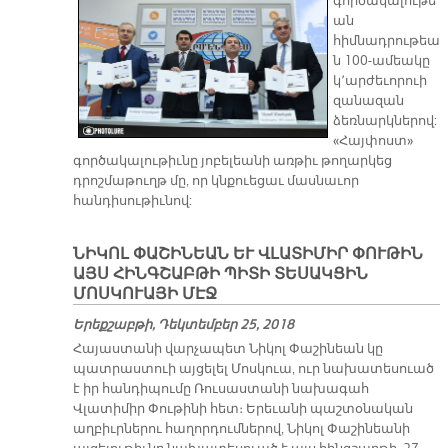
գործակալութե
ան
հիմնադրութեա
ն 100-ամեակը
կ՚արժեւորուի
զանազան
ձեռնարկներով:
«Հայփոստ»
գործակալութիւնը յոբելեանի առթիւ թողարկեց
դրոշմաթուղթ մը, որ կնքուեցաւ մասնաւոր
հանդիսութիւնով:
ՆԻԿՈԼ ՓԱՇԻՆԵԱՆ ԵՒ ՎԼԱՏԻՄԻՐ ՓՈՒԹԻՆ
ԱՅՍ ՀԻՆԳՇԱԲԹԻ ՊԻՏԻ ՏԵՍԱԿՑԻՆ
ՄՈՍԿՈՒԱՅԻ ՄԷՋ
Երեքշաբթի, Դեկտեմբեր 25, 2018
Հայաստանի վարչապետ Նիկոլ Փաշինեան կը
պատրաստուի այցելել Մոսկուա, ուր նախատեսուած
է իր հանդիպումը Ռուսաստանի նախագահ
Վլատիմիր Փութինի հետ։ Երեւանի պաշտօնական
աղբիւրներու հաղորդումներով, Նիկոլ Փաշինեանի