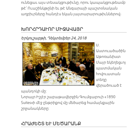
ունեցաւ այս տեսակցութիւնը, որու կապակցութեամբ
թէ՛ Ուաշինկթընի եւ թէ Անգարայի պաշտօնական
աղբիւրները հանդէս եկան յայտարարութիւններով։
ԽՈՐՀՐԴԱՒՈՐ ՄԻՋԱՎԱՅՐ
Երկուշաբթի, Դեկտեմբեր 24, 2018
Ս.
Աստուածածին
Աթոռանիստ
Մայր եկեղեցւոյ
պատմական
հովուատան
տեղը
վերածուած է
պանդոկի մը:
Նորայր Իշլէր շաբաթավերջին Գումգաբուի «1890
Suites»ի մէջ ընթրիքով մը մեծարեց համայնքային
շրջանակները:
ՀՐԱԺԵՇՏ ԵՒ ՄԵԾԱՐԱՆՔ