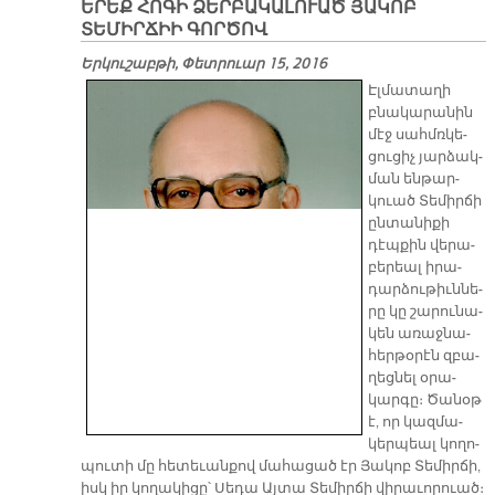
ԵՐԵՔ ՀՈԳԻ ՁԵՐԲԱԿԱԼՈՒԱԾ ՅԱԿՈԲ
ՏԵՄԻՐՃԻԻ ԳՈՐԾՈՎ
Երկուշաբթի, Փետրուար 15, 2016
Էլ­մա­տա­ղի
բնա­կա­րա­նին
մէջ սահմռ­կե­
ցու­ցիչ յար­ձակ­
ման են­թար­
կուած Տե­միր­ճի
ըն­տա­նի­քի
դէպ­քին վե­րա­
բե­րեալ ի­րա­
դար­ձու­թիւն­նե­
րը կը շա­րու­նա­
կեն ա­ռաջ­նա­
հեր­թօ­րէն զբա­
ղեց­նել օ­րա­
կար­գը։ Ծա­նօթ
է, որ կազ­մա­
կեր­պեալ կո­ղո­
պու­տի մը հե­տե­ւան­քով մա­հա­ցած էր Յա­կոբ Տե­միր­ճի,
իսկ իր կո­ղա­կի­ցը՝ Սե­դա Այ­տա Տե­միր­ճի վի­րա­ւո­րուած։