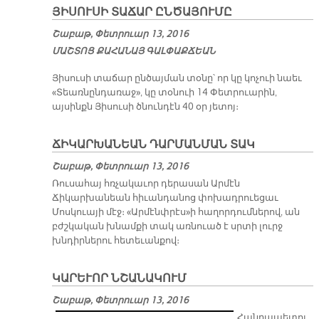
ՅԻՍՈՒՍԻ ՏԱՃԱՐ ԸՆԾԱՅՈՒՄԸ
Շաբաթ, Փետրուար 13, 2016
ՄԱՇ­ՏՈՑ ՔԱ­ՀԱ­ՆԱՅ ԳԱԼ­ՓԱՔ­ՃԵԱՆ
Յիսուսի տաճար ընծայման տօնը՝ որ կը կոչուի նաեւ
«Տեառնընդառաջ», կը տօնուի 14 Փետրուարին,
այսինքն Յիսուսի ծնունդէն 40 օր յետոյ։
ՃԻԿԱՐԽԱՆԵԱՆ ԴԱՐՄԱՆՄԱՆ ՏԱԿ
Շաբաթ, Փետրուար 13, 2016
Ռուսահայ հռչակաւոր դերասան Արմէն
Ճիկարխանեան հիւանդանոց փոխադրուեցաւ
Մոսկուայի մէջ։ «Արմէնփրէս»ի հաղորդումներով, ան
բժշկական խնամքի տակ առնուած է սրտի լուրջ
խնդիրներու հետեւանքով։
ԿԱՐԵՒՈՐ ՆՇԱՆԱԿՈՒՄ
Շաբաթ, Փետրուար 13, 2016
Հանրապետու