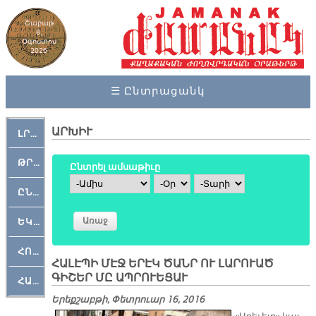
Շաբաթ
8,
Օգոստոս
2026
☰ Ընտրացանկ
ԱՐԽԻՒ
ԼՐԱՀՈՍ
ԹՐՔԱՀԱՅ ԿԵԱՆՔ
Ընտրել ամսաթիւը
Ամիս
Օր
Տարի
ԸՆԿԵՐԱՄՇԱԿՈՒԹԱՅԻՆ
ԵԿԵՂԵՑԱԿԱՆ
ՀՈԳԵՄՏԱՒՈՐ
ՀԱԼԷՊԻ ՄԷՋ ԵՐԷԿ ԾԱՆՐ ՈՒ ԼԱՐՈՒԱԾ
ԳԻՇԵՐ ՄԸ ԱՊՐՈՒԵՑԱՒ
ՀԱՐԹԱԿ
Երեքշաբթի, Փետրուար 16, 2016