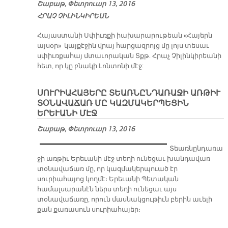
Շաբաթ, Փետրուար 13, 2016
ՀՐԱՉ ՉԻԼԻՆԿԻՐԵԱՆ
Հա­յաս­տա­նի Ս­­փիւռ­քի իա­խա­րա­րու­թեան «Հա­յերն
այ­սօ­ր» կայ­քէ­ջին վրայ հար­ցազ­րոյց մը լոյս տե­սաւ
սփիւռ­քա­հայ մտա­ւո­րա­կան Տքթ. Հրաչ Չի­լին­կի­րեա­նի
հետ, որ կը բնա­կի Լոն­տո­նի մէջ:
ՍՈՒՐԻԱՀԱՅԵՐԸ ՏԵԱՌՆԸՆԴԱՌԱՋԻ ԱՌԹԻՒ
ՏՕՆԱՎԱՃԱՌ ՄԸ ԿԱԶՄԱԿԵՐՊԵՑԻՆ
ԵՐԵՒԱՆԻ ՄԷՋ
Շաբաթ, Փետրուար 13, 2016
Տեառնընդառա
ջի առթիւ Երեւանի մէջ տեղի ունեցաւ խանդավառ
տօնավաճառ մը, որ կազմակերպուած էր
սուրիահայոց կողմէ։ Երեւանի Պետական
համալսարանէն ներս տեղի ունեցաւ այս
տօնավաճառը, որուն մասնակցութիւն բերին աւելի
քան քառասուն սուրիահայեր։