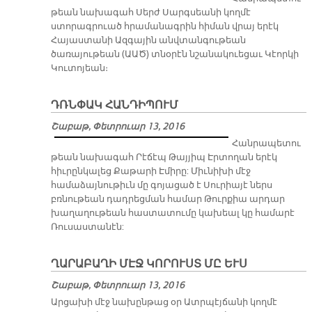
թեան նախագահ Սերժ Սարգսեանի կողմէ
ստորագրուած հրամանագրին հիման վրայ երէկ
Հայաստանի Ազգային անվտանգութեան
ծառայութեան (ԱԱԾ) տնօրէն նշանակուեցաւ Կէորկի
Կուտոյեան։
ԴՌՆՓԱԿ ՀԱՆԴԻՊՈՒՄ
Շաբաթ, Փետրուար 13, 2016
Հանրապետու
թեան նախագահ Րէճէպ Թայյիպ Էրտողան երէկ
հիւրընկալեց Քաթարի Էմիրը: Միւնիխի մէջ
համաձայնութիւն մը գոյացած է Սուրիայէ ներս
բռնութեան դադրեցման համար Թուրքիա արդար
խաղաղութեան հաստատումը կախեալ կը համարէ
Ռուսաստանէն:
ՂԱՐԱԲԱՂԻ ՄԷՋ ԿՈՐՈՒՍՏ ՄԸ ԵՒՍ
Շաբաթ, Փետրուար 13, 2016
Արցախի մէջ նախընթաց օր Ատրպէյճանի կողմէ