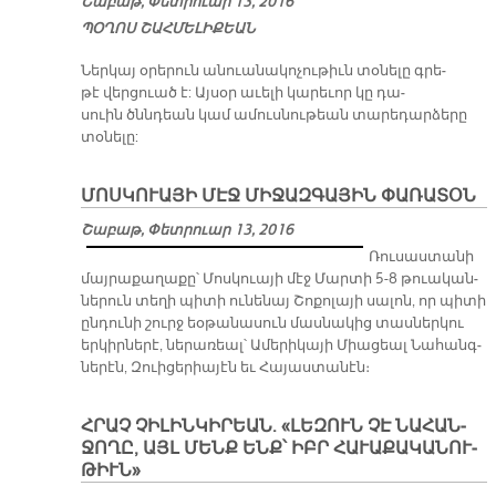
Շաբաթ, Փետրուար 13, 2016
ՊՕՂՈՍ ՇԱՀՄԵԼԻՔԵԱՆ
Ներ­կայ օ­րե­րուն ա­նուա­նա­կո­չու­թիւն տօ­նե­լը գրե­
թէ վեր­ցուած է: Այ­սօր ա­ւե­լի կա­րե­ւոր կը դա­
սուին ծննդեան կամ ա­մուս­նու­թեան տա­րե­դար­ձե­րը
տօ­նե­լը:
ՄՈՍԿՈՒԱՅԻ ՄԷՋ ՄԻՋԱԶԳԱՅԻՆ ՓԱՌԱՏՕՆ
Շաբաթ, Փետրուար 13, 2016
Ռու­սաս­տա­նի
մայ­րա­քա­ղա­քը՝ Մոս­կուա­յի մէջ Մար­տի 5-8 թուա­կան­
նե­րուն տե­ղի պի­տի ու­նե­նայ Շո­քո­լա­յի սա­լոն, որ պի­տի
ընդունի շուրջ եօ­թա­նա­սուն մաս­նա­կից տաս­ներ­կու
երկի­րներէ, նե­րա­ռեալ՝ Ա­մե­րի­կա­յի Միա­ցեալ Նա­հանգ­
նե­րէն, Զուի­ցե­րիա­յէն եւ Հա­յաս­տա­նէն։
ՀՐԱՉ ՉԻ­ԼԻՆ­ԿԻ­ՐԵԱՆ. «ԼԵ­ԶՈՒՆ ՉԷ ՆԱ­ՀԱՆ­
ՋՈ­ՂԸ, ԱՅԼ ՄԵՆՔ ԵՆՔ՝ ԻԲՐ ՀԱ­ՒԱ­ՔԱ­ԿԱ­ՆՈՒ­
ԹԻՒ­Ն»