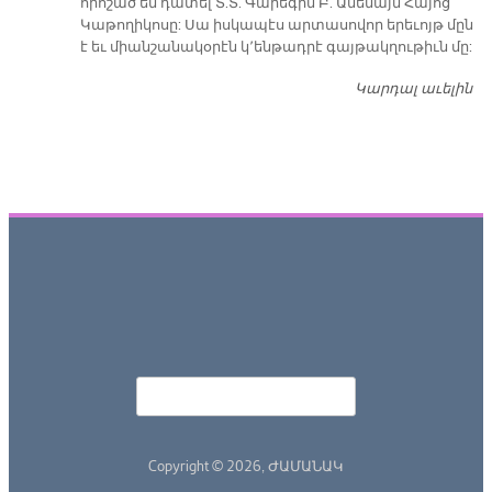
որոշած են դատել Տ.Տ. Գարեգին Բ. Ամենայն Հայոց
Կաթողիկոսը: Սա իսկապէս արտասովոր երեւոյթ մըն
է եւ միանշանակօրէն կ՚ենթադրէ գայթակղութիւն մը:
Կարդալ աւելին
Դ
Որոնել
Search form
Copyright © 2026,
ԺԱՄԱՆԱԿ