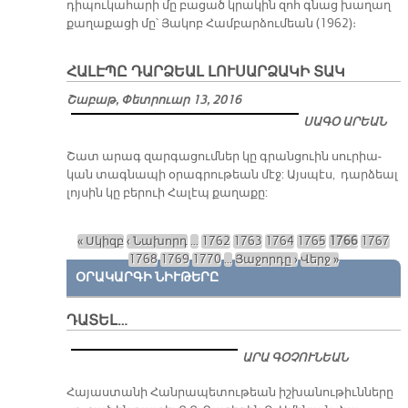
դիպուկահարի մը բացած կրակին զոհ գնաց խաղաղ
քաղաքացի մը՝ Յակոբ Համբարձումեան (1962)։
ՀԱԼԷՊԸ ԴԱՐՁԵԱԼ ԼՈՒՍԱՐՁԱԿԻ ՏԱԿ
Շաբաթ, Փետրուար 13, 2016
ՍԱԳՕ ԱՐԵԱՆ
​Շատ ա­րագ զար­գա­ցում­ներ կը գրան­ցուին սու­րիա­
կան տագ­նա­պի օ­րագ­րու­թեան մէջ: Այս­պէս, դար­ձեալ
լոյ­սին կը բե­րուի Հա­լէպ քա­ղա­քը:
« Սկիզբ
‹ Նախորդ
…
1762
1763
1764
1765
1766
1767
Էջեր
1768
1769
1770
…
Յաջորդը ›
Վերջ »
ՕՐԱԿԱՐԳԻ ՆԻՒԹԵՐԸ
ԴԱՏԵԼ…
ԱՐԱ ԳՕՉՈՒՆԵԱՆ
​Հայաստանի Հանրապետութեան իշխանութիւնները