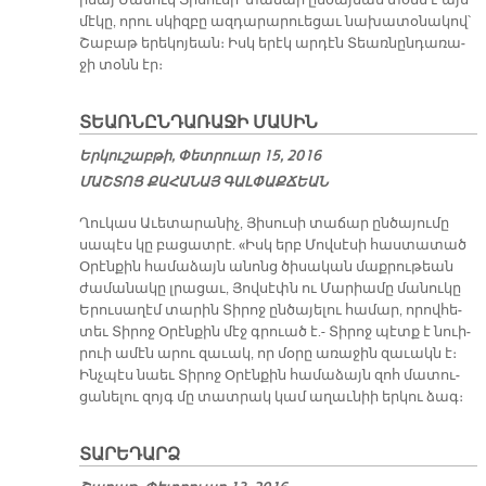
րեայ Մա­նուկ Յի­սու­սի՝ տա­ճար ըն­ծայ­ման տօնն է այս
մէ­կը, ո­րու սկիզ­բը ազ­դա­րա­րուե­ցաւ նա­խա­տօ­նա­կով՝
Շա­բաթ ե­րե­կո­յեան։ Իսկ ե­րէկ ար­դէն Տեառ­նըն­դա­ռա­
ջի տօնն էր։
ՏԵԱՌ­ՆԸՆ­ԴԱ­ՌԱ­ՋԻ ՄԱ­ՍԻՆ
Երկուշաբթի, Փետրուար 15, 2016
ՄԱՇ­ՏՈՑ ՔԱ­ՀԱ­ՆԱՅ ԳԱԼ­ՓԱՔ­ՃԵԱՆ
Ղու­կաս Ա­ւե­տա­րա­նիչ, Յի­սու­սի տա­ճար ըն­ծա­յու­մը
սա­պէս կը բա­ցատ­րէ. «Իսկ երբ Մով­սէ­սի հաս­տա­տած
Օ­րէն­քին հա­մա­ձայն ա­նոնց ծի­սա­կան մաք­րու­թեան
ժա­մա­նա­կը լրա­ցաւ, Յով­սէփն ու Մա­րիա­մը մա­նու­կը
Ե­րու­սա­ղէմ տա­րին Տի­րոջ ըն­ծա­յե­լու հա­մար, ո­րով­հե­
տեւ Տի­րոջ Օ­րէն­քին մէջ գրուած է.- Տի­րոջ պէտք է նուի­
րուի ա­մէն ա­րու զա­ւակ, որ մօ­րը ա­ռա­ջին զա­ւակն է։
Ինչ­պէս նաեւ Տի­րոջ Օ­րէն­քին հա­մա­ձայն զոհ մա­տու­
ցա­նե­լու զոյգ մը տատ­րակ կամ ա­ղաւ­նիի եր­կու ձագ։
ՏԱՐԵԴԱՐՁ