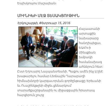
Եպիսկոպոս Մաշալեան։
ՄԻՒՆԻԽԻ ՄԷՋ ՏԵՍԱԿՑՈՒԹԻՒՆ
Երկուշաբթի, Փետրուար 15, 2016
Հայաստանի
արտաքին
նախարարը
հանդիպեցաւ
ԵԱՀԿ-ի
Մինսքեան
խմբակի
համանախագ
ահներուն հետ:
Ըստ Եդուարդ Նալպանտեանի, Պաքու ամէն ինչ կ՚ընէ
խաթարելու համար Լեռնային Ղարաբաղի
հիմնախնդրի կարգաւորման գործընթացը: Երեւանի
եւ Ուաշինկթընի միջեւ քննարկում՝
տարածքաշրջանային ու միջազգային հրատապ
հարցերուն շուրջ