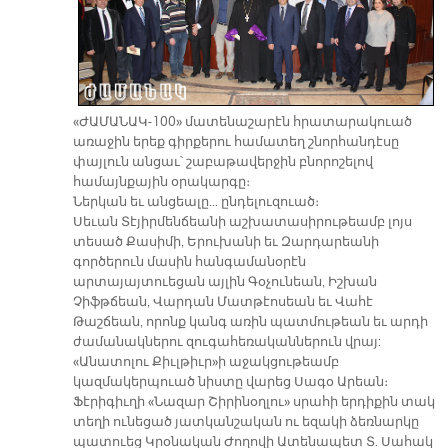
«ԺԱՄԱՆԱԿ-100» մատենաշարէն հրատարակուած
առաջին երեք գիրքերու համատեղ շնորհանդէսը
փայլուն անցաւ՝ շաբաթավերջին բնորոշելով
համայնքային օրակարգը։
Ներկան եւ անցեալը… ընդելուզուած։
Սեւան Տէյիրմենճեանի աշխատասիրութեամբ լոյս
տեսած Քասիմի, Երուխանի եւ Զարդարեանի
գործերուն մասին հանգամանօրէն
արտայայտուեցան այլին Գօչունեան, Իշխան
Չիֆթճեան, Վարդան Մատթէոսեան եւ Վահէ
Թաշճեան, որոնք կանգ առին պատմութեան եւ արդի
ժամանակներու զուգահեռականներուն վրայ:
«Անատոլու Քիւլթիւր»ի աջակցութեամբ
կազմակերպուած նիստը վարեց Սագօ Արեան։
Ֆէրիգիւղի «Նազար Շիրինօղլու» սրահի երդիքին տակ
տեղի ունեցած յատկանշական ու եզակի ձեռնարկը
պատուեց Կրօնական Ժողովի Ատենապետ Տ. Սահակ