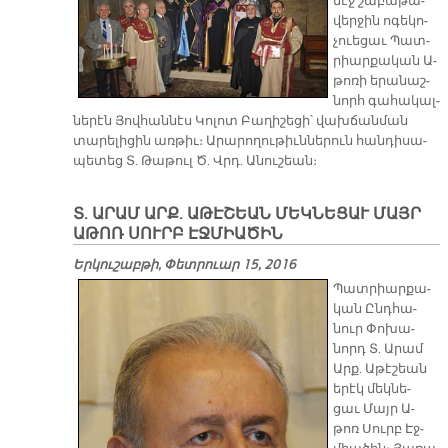
մէջ շա­բա­թա­
վեր­ջին ո­գե­կո­
չուե­ցաւ Պատ­
րիար­քա­կան Ա­
թո­ռի ե­րա­նաշ­
նորհ գա­հա­կալ­
նե­րէն Յով­հան­նէս Կո­լոտ Բա­ղի­շե­ցի՝ վախ­ճան­ման
տա­րե­լի­ցին առ­թիւ։ Ա­րա­րո­ղու­թիւն­նե­րուն հան­դի­սա­
պե­տեց Տ. Թա­թուլ Ծ. Վրդ. Ա­նու­շեան։
Տ. ԱՐԱՄ ԱՐՔ. ԱԹԷՇԵԱՆ ՄԵԿՆԵՑԱՒ ՄԱՅՐ
ԱԹՈՌ ՍՈՒՐԲ ԷՋՄԻԱԾԻՆ
Երկուշաբթի, Փետրուար 15, 2016
Պատ­րիար­քա­
կան Ընդ­հա­
նուր Փո­խա­
նորդ Տ. Ա­րամ
Արք. Ա­թէ­շեան
ե­րէկ մեկ­նե­
ցաւ Մայր Ա­
թոռ Սուրբ Էջ­