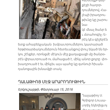
«Ա­րե­ւելք» կայ­
քէ­ջի հա­ղոր­
դում­նե­րով, Հա­
լէ­պի ի­րադ­րու­
թիւ­նը կը շա­րու­
նա­
կէ մնալ ծանր ե
ւ մտա­հո­գիչ։ Ե­
րէկ կէս գի­շե­րէն
ետք ա­հա­բեկ­չա­կան խմբա­ւո­րում­նե­րու կա­տա­րած
հրթի­ռար­ձա­կում­նե­րուն հե­տե­ւան­քով փուլ ե­կած են եր­
կու շէն­քեր, ո­րոնց­մէ մէ­կուն մէջ քա­ղա­քա­ցի մը ծան­րօ­
րէն վի­րա­ւո­րուած ու մա­հա­ցած է, մինչ ա­նոր քոյ­րը փո­
խադ­րուած է եւ մին­չեւ այս պա­հը կը գտնուի հի­ւան­
դա­նո­ցա­յին խնամ­քի տակ:
ՂԱԼԱԹԻՈՅ ՄԷՋ ԱՐԱՐՈՂՈՒԹԻՒՆ
Երկուշաբթի, Փետրուար 15, 2016
Ղա­լա­թիոյ Ս.
Գրի­գոր Լու­սա­
ւո­րիչ ե­կե­ղեց­ւոյ