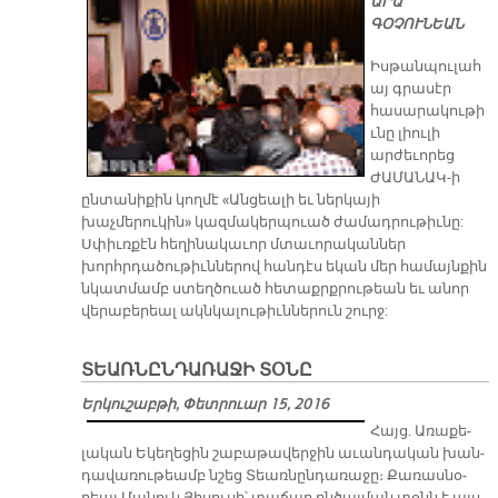
ԱՐԱ
ԳՕՉՈՒՆԵԱՆ
Իսթանպուլահ
այ գրասէր
հասարակութի
ւնը լիուլի
արժեւորեց
ԺԱՄԱՆԱԿ-ի
ընտանիքին կողմէ «Անցեալի եւ ներկայի
խաչմերուկին» կազմակերպուած ժամադրութիւնը:
Սփիւռքէն հեղինակաւոր մտաւորականներ
խորհրդածութիւններով հանդէս եկան մեր համայնքին
նկատմամբ ստեղծուած հետաքրքրութեան եւ անոր
վերաբերեալ ակնկալութիւններուն շուրջ:
ՏԵԱՌՆԸՆԴԱՌԱՋԻ ՏՕՆԸ
Երկուշաբթի, Փետրուար 15, 2016
Հայց. Ա­ռա­քե­
լա­կան Ե­կե­ղե­ցին շա­բա­թա­վեր­ջին ա­ւան­դա­կան խան­
դա­վա­ռու­թեամբ նշեց Տեառ­նըն­դա­ռա­ջը։ Քա­ռաս­նօ­