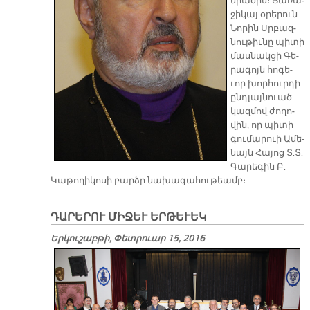
միա­ծին։ Յա­ռա­
ջի­կայ օ­րե­րուն
Նո­րին Սրբազ­
նու­թիւ­նը պի­տի
մաս­նակ­ցի Գե­
րա­գոյն հո­գե­
ւոր խոր­հուր­դի
ընդ­լայ­նուած
կազ­մով ժո­ղո­
վին, որ պի­տի
գու­մա­րուի Ա­մե­
նայն Հա­յոց Տ.Տ.
Գա­րե­գին Բ.
Կա­թո­ղի­կո­սի բարձր նա­խա­գա­հու­թեամբ։
ԴԱՐԵՐՈՒ ՄԻՋԵՒ ԵՐԹԵՒԵԿ
Երկուշաբթի, Փետրուար 15, 2016