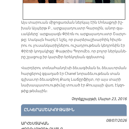
Այս տա­րուան մի­ջո­ցառ­ման ներ­կայ էին Մո­նա­քո­յի իշ­
խան Ալ­պերթ Բ., ար­քա­յա­դուստր Գա­րօ­լին, ա­նոր զա­
ւակ­նե­րը` ար­քա­յազն Փիէռն ու ար­քա­յա­դուստր Շար­լո­
թը: Սա­կայն հարկ է նշել, որ բարձ­րաշ­խար­հիկ հիւ­րե­
րու ու լու­սան­կա­րիչ­նե­րու ու­շադ­րու­թեան կեդ­րո­նին էր
Փիէ­ռի կո­ղա­կի­ցը` Փաթ­րիս Պո­րո­մէօ, որ բո­լոր ներ­կա­նե­
րը շլա­ցուց իր կար­միր ե­րե­կո­յեան զգես­տով։
Վար­դե­րու տօ­նա­հան­դէ­սի ձե­ւագծ­ման եւ ձե­ւա­ւոր­ման
հար­ցե­րով զգա­ղած էր Chanel նո­րա­ձե­ւու­թեան տան
գլխա­ւոր ձե­ւագ­ծող Քառլ Լա­ճըր­ֆիլտ, որ այս տա­րի
նա­խա­պա­տուու­թիւ­նը տուած էր Քու­պա­յի վառ, էկ­զո­
թիք թե­մա­յի­ն։
Չորեքշաբթի, Մարտ 23, 2016
ԸՆԿԵՐԱՄՇԱԿՈՒԹԱՅԻՆ
08/07/2026
ԱՐՀԵՍՏԱԿԱՆ