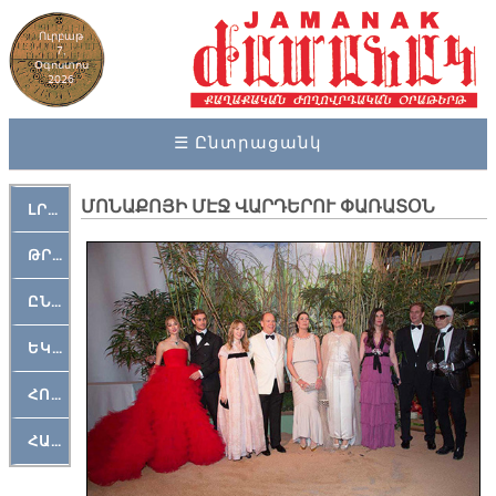
Ուրբաթ
7,
Օգոստոս
2026
☰ Ընտրացանկ
ՄՈՆԱՔՈՅԻ ՄԷՋ ՎԱՐԴԵՐՈՒ ՓԱՌԱՏՕՆ
ԼՐԱՀՈՍ
ԹՐՔԱՀԱՅ ԿԵԱՆՔ
ԸՆԿԵՐԱՄՇԱԿՈՒԹԱՅԻՆ
ԵԿԵՂԵՑԱԿԱՆ
ՀՈԳԵՄՏԱՒՈՐ
ՀԱՐԹԱԿ