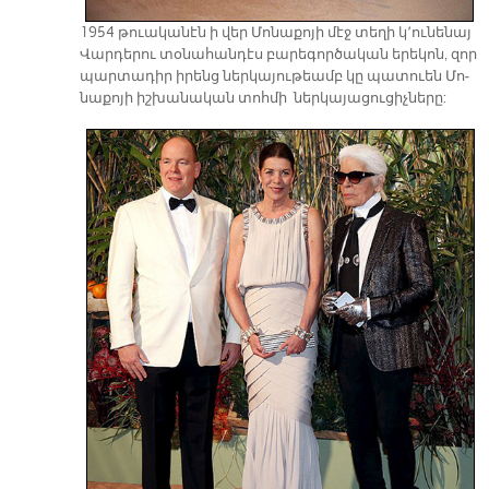
1954 թուա­կա­նէն ի վեր Մո­նա­քո­յի մէջ տե­ղի կ՚ու­նե­նայ
Վար­դե­րու տօ­նա­հան­դէս բա­րե­գոր­ծա­կան ե­րե­կոն, զոր
պար­տա­դիր ի­րենց ներ­կա­յու­թեամբ կը պա­տուեն Մո­
նա­քո­յի իշ­խա­նա­կան տոհ­մի ներ­կա­յա­ցու­ցիչ­նե­րը: