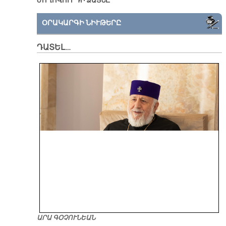
ԺՈՂՈՎՈՒՐԴԻ ՁԱՅՆԸ
ՕՐԱԿԱՐԳԻ ՆԻՒԹԵՐԸ
ԴԱՏԵԼ…
ԱՐԱ ԳՕՉՈՒՆԵԱՆ