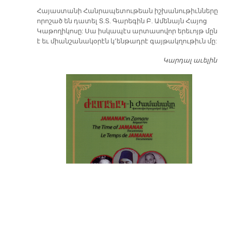
​Հայաստանի Հանրապետութեան իշխանութիւնները
որոշած են դատել Տ.Տ. Գարեգին Բ. Ամենայն Հայոց
Կաթողիկոսը: Սա իսկապէս արտասովոր երեւոյթ մըն
է եւ միանշանակօրէն կ՚ենթադրէ գայթակղութիւն մը:
Կարդալ աւելին
Դ