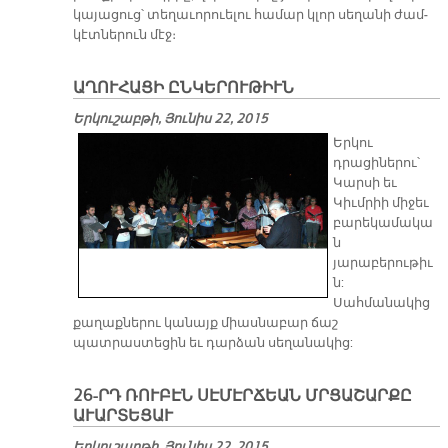
կա­յա­ցուց՝ տե­ղա­ւո­րուե­լու հա­մար կլոր սե­ղա­նի ժամ­
կէտ­նե­րուն մէջ։
ԱՂՈՒՀԱՑԻ ԸՆԿԵՐՈՒԹԻՒՆ
Երկուշաբթի, Յունիս 22, 2015
Երկու
դրացիներու՝
Կարսի եւ
Կիւմրիի միջեւ
բարեկամակա
ն
յարաբերութիւ
ն:
Սահմանակից
քաղաքներու կանայք միասնաբար ճաշ
պատրաստեցին եւ դարձան սեղանակից:
26-ՐԴ ՌՈՒԲԷՆ ՍԷՄԷՐՃԵԱՆ ՄՐՑԱՇԱՐՔԸ
ԱՒԱՐՏԵՑԱՒ
Երկուշաբթի, Յունիս 22, 2015