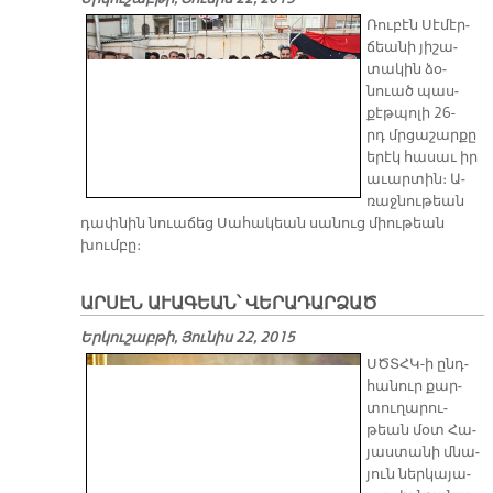
Ռու­բէն Սէ­մէր­
ճեա­նի յի­շա­
տա­կին ձօ­
նուած պաս­
քէթ­պո­լի 26-
րդ մրցա­շար­քը
ե­րէկ հա­սաւ իր
ա­ւար­տին։ Ա­
ռաջ­նու­թեան
դափ­նին նուա­ճեց Սա­հա­կեան սա­նուց միու­թեան
խում­բը։
ԱՐՍԷՆ ԱՒԱԳԵԱՆ՝ ՎԵՐԱԴԱՐՁԱԾ
Երկուշաբթի, Յունիս 22, 2015
ՍԾՏՀԿ­-ի ընդ­
հա­նուր քար­
տու­ղա­րու­
թեան մօտ Հա­
յաս­տա­նի մնա­
յուն ներ­կա­յա­