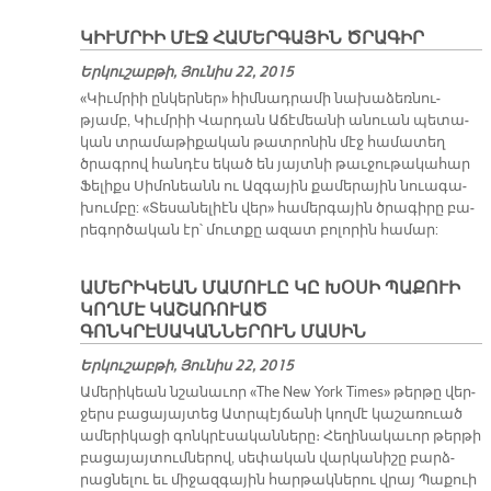
ԿԻՒՄՐԻԻ ՄԷՋ ՀԱՄԵՐԳԱՅԻՆ ԾՐԱԳԻՐ
Երկուշաբթի, Յունիս 22, 2015
«Կիւմ­րիի ըն­կեր­ներ» հիմ­նադ­րա­մի նա­խա­ձեռ­նու­
թյամբ, Կիւմ­րիի Վար­դան Ա­ճէ­մեա­նի ա­նուան պե­տա­
կան տրա­մա­թի­քա­կան թատ­րո­նին մէջ հա­մա­տեղ
ծրագ­րով հան­դէս ե­կած են յայտ­նի թաւ­ջու­թա­կա­հար
Ֆե­լիքս Սի­մո­նեանն ու Ազ­գա­յին քա­մե­րա­յին նուա­գա­
խում­բը: «Տե­սա­նե­լիէն վեր» հա­մեր­գա­յին ծրա­գի­րը բա­
րե­գոր­ծա­կան էր՝ մուտ­քը ա­զատ բո­լո­րին հա­մար:
ԱՄԵՐԻԿԵԱՆ ՄԱՄՈՒԼԸ ԿԸ ԽՕՍԻ ՊԱՔՈՒԻ
ԿՈՂՄԷ ԿԱՇԱՌՈՒԱԾ
ԳՈՆԿՐԷՍԱԿԱՆՆԵՐՈՒՆ ՄԱՍԻՆ
Երկուշաբթի, Յունիս 22, 2015
Ա­մե­րի­կեան նշա­նա­ւոր «The New York Times» թեր­թը վեր­
ջերս բա­ցա­յայ­տեց Ատր­պէյ­ճա­նի կող­մէ կա­շա­ռուած
ա­մե­րի­կա­ցի գոնկ­րէ­սա­կան­նե­րը։ Հե­ղի­նա­կա­ւոր թեր­թի
բա­ցա­յայ­տում­նե­րով, սե­փա­կան վար­կա­նի­շը բարձ­
րաց­նե­լու եւ մի­ջազ­գա­յին հար­թակ­նե­րու վրայ Պա­քուի