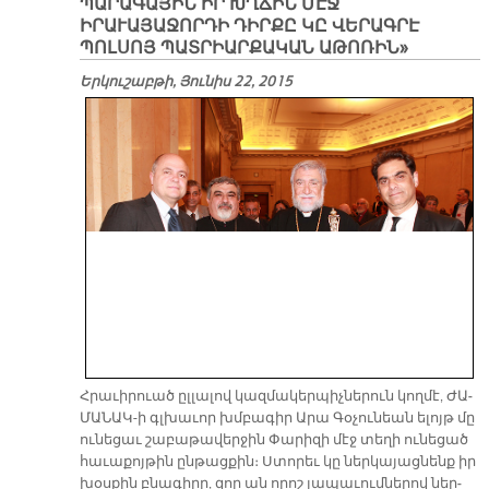
ՊԱՐԱԳԱՅԻՆ ԻՐ ԽՂՃԻՆ ՄԷՋ
ԻՐԱՒԱՅԱՋՈՐԴԻ ԴԻՐՔԸ ԿԸ ՎԵՐԱԳՐԷ
ՊՈԼՍՈՅ ՊԱՏՐԻԱՐՔԱԿԱՆ ԱԹՈՌԻՆ»
Երկուշաբթի, Յունիս 22, 2015
Հրա­ւի­րուած ըլ­լա­լով կազ­մա­կեր­պիչ­նե­րուն կող­մէ, ԺԱ­
ՄԱ­ՆԱԿ-ի գլխա­ւոր խմբա­գիր Ա­րա Գօ­չու­նեան ե­լոյթ մը
ու­նե­ցաւ շա­բա­թա­վեր­ջին Փա­րի­զի մէջ տե­ղի ու­նե­ցած
հա­ւա­քոյ­թին ըն­թաց­քին։ Ստո­րեւ կը ներ­կա­յաց­նենք իր
խօս­քին բնա­գի­րը, զոր ան ո­րոշ յա­պա­ւում­նե­րով ներ­