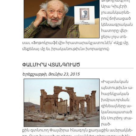
Ֆո­թոլ­րագ­րող
Ա­րա Կիւ­լէ­րի
լու­սան­կար­նե­
րով ճո­խա­ցած
կեն­սագ­րա­կան
հա­տո­րը վեր­
ջերս լոյս տե­
սաւ «Ֆո­թոկ­րա­ֆէ­վի» հրա­տա­րակ­չա­տու­նէն՝ «Աչք մը,
մե­քե­նայ մը եւ ի­րա­կա­նու­թիւն» խո­րագ­րով։
ՓԱԼՄԻՐԱ ՎՏԱՆԳՈՒԱԾ
Երեքշաբթի, Յունիս 23, 2015
«Իս­լա­մա­կան
պե­տու­թիւն» ա­
հա­բեկ­չա­կան
խմբա­ւոր­ման
զի­նեալ­նե­րը ա­
կա­նա­պա­տած
են Սու­րիոյ տա­
րած­
քին գտնուող Փալ­մի­րա հնա­գոյն քա­ղա­քին ա­ւե­րակ­նե­