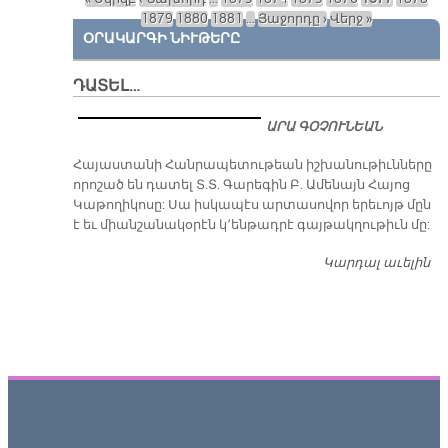
Էջեր
1879
1880
1881
…
Յաջորդը ›
Վերջ »
ՕՐԱԿԱՐԳԻ ՆԻՒԹԵՐԸ
ԴԱՏԵԼ…
ԱՐԱ ԳՕՉՈՒՆԵԱՆ
​Հայաստանի
Հանրապետութեան
իշխանութիւնները
որոշած են դատել Տ.Տ.
Գարեգին Բ. Ամենայն
Հայոց Կաթողիկոսը: Սա
իսկապէս արտասովոր երեւոյթ մըն է եւ
միանշանակօրէն կ՚ենթադրէ գայթակղութիւն մը:
Կարդալ աւելին
Դ