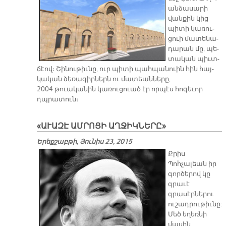
ան­ձա­սա­րի
վան­քին կից
պի­տի կա­ռու­
ցուի մա­տե­նա­
դա­րան մը, պե­
տա­կան պիւտ­
ճէով։ Շի­նու­թիւ­նը, ուր պի­տի պահ­պա­նուին հին հայ­
կա­կան ձե­ռա­գիր­ներն ու մա­տեան­նե­րը,
2004 թուականին կա­ռու­ցուած էր որ­պէս հո­գե­ւոր
դպրա­տուն։
«ԱՒԱԶԷ ԱՄՐՈՑԻ ԱՂՋԻԿՆԵՐԸ»
Երեքշաբթի, Յունիս 23, 2015
​Քրիս
Պոհչալեան իր
գործերով կը
գրաւէ
գրասէրներու
ուշադրութիւնը:
Մեծ եղեռնի
մասին