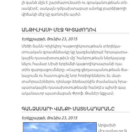
լի գանձ մըն է շար­ժա­րուես­տի ու գրա­կա­նու­թեան տե­
սա­կէ­տէ, սա­կայն դժբախ­տա­բար ա­նոնք բար­ձի­թո­ղի
վի­ճա­կի մէջ կը գտնուին այժմ։
ԱՆԹԻԼԻԱՍԻ ՄԷՋ ԳԻՏԱԺՈՂՈՎ
Երեքշաբթի, Յունիս 23, 2015
Մե­ծի Տանն Կի­լի­կիոյ Կա­թո­ղի­կո­սու­թեան տե­ղե­կա­
տուա­կան գրա­սե­նեա­կը կը կազ­մա­կեր­պէ հրա­պա­րա­
կա­յին դա­սա­խօ­սու­թիւն մը՝ հան­րու­թեան ներ­կա­յաց­
նե­լու հա­մար Սի­սի եր­բեմ­նի կա­թո­ղի­կո­սա­րա­նի դա­
տին զար­գա­ցում­նե­րը։ «Հա­յոց ցե­ղաս­պա­նու­թեան ճա­
նա­չումն ու հա­տու­ցու­մը նոր հո­րի­զոն­նե­րու եւ մար­
տահ­րա­ւէր­նե­րու դի­մաց» ձեռ­նար­կին ժա­մա­նակ հրա­
պա­րա­կա­յին դա­սա­խօ­սու­թեամբ հան­դէս պի­տի գայ
ա­կա­նա­ւոր պատ­մա­բան Փրոֆ. Թա­նէր Աք­չամ։
ԳԱՆՁԱՍԱՐԻ ՎԱՆՔԻ ՄԱՏԵՆԱԴԱՐԱՆԸ
Երեքշաբթի, Յունիս 23, 2015
Ար­ցա­խի
մէջ գտնուող Գ