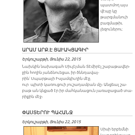
պատմող այս
վէպը կը
թարգմանուի
բազմաթիւ
լեզուներու:
ԱՐԱՄ ԱՐՔ.Է ՑԱՒԱԿՑԱԳԻՐ
Երկուշաբթի, Յունիս 22, 2015
Նախ­կին նա­խա­գահ Սիւ­լէյ­ման Տէ­մի­րէլ շա­բա­թա­վեր­
ջին հո­ղին յանձ­նուե­ցաւ իր ծննդա­վայ­
րին՝ Սպարթայի Իսլամ­գիւղին մէջ,
ուր պիտի կառուցուի յուշադամբան մը։ Ան­ցեալ շա­
բաթ ան կնքած էր իր մահ­կա­նա­ցուն յա­ռա­ջա­ցած տա­
րի­քին մէջ։
ՓԱՍՏԵՐՈՒ ՊԱՀԱՆՋ
Երկուշաբթի, Յունիս 22, 2015
Սիսի երբեմնի