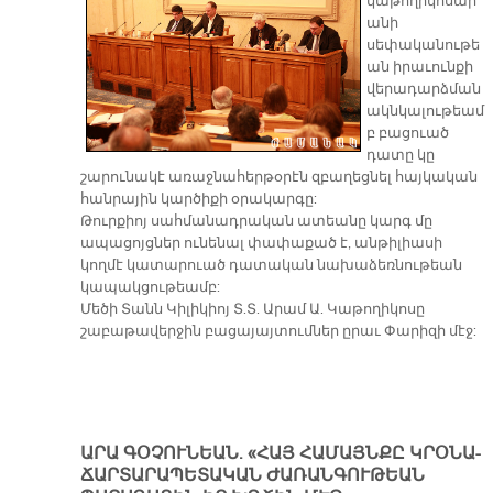
կաթողիկոսար
անի
սեփականութե
ան իրաւունքի
վերադարձման
ակնկալութեամ
բ բացուած
դատը կը
շարունակէ առաջնահերթօրէն զբաղեցնել հայկական
հանրային կարծիքի օրակարգը:
Թուրքիոյ սահմանադրական ատեանը կարգ մը
ապացոյցներ ունենալ փափաքած է, անթիլիասի
կողմէ կատարուած դատական նախաձեռնութեան
կապակցութեամբ:
Մեծի Տանն Կիլիկիոյ Տ.Տ. Արամ Ա. Կաթողիկոսը
շաբաթավերջին բացայայտումներ ըրաւ Փարիզի մէջ:
ԱՐԱ ԳՕՉՈՒՆԵԱՆ. «ՀԱՅ ՀԱՄԱՅՆՔԸ ԿՐՕՆԱ-
ՃԱՐՏԱՐԱՊԵՏԱԿԱՆ ԺԱՌԱՆԳՈՒԹԵԱՆ