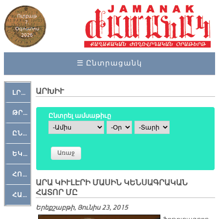
Ուրբաթ
7,
Օգոստոս
2026
☰ Ընտրացանկ
ԱՐԽԻՒ
ԼՐԱՀՈՍ
ԹՐՔԱՀԱՅ ԿԵԱՆՔ
Ընտրել ամսաթիւը
Ամիս
Օր
Տարի
ԸՆԿԵՐԱՄՇԱԿՈՒԹԱՅԻՆ
ԵԿԵՂԵՑԱԿԱՆ
ՀՈԳԵՄՏԱՒՈՐ
ԱՐԱ ԿԻՒԼԷՐԻ ՄԱՍԻՆ ԿԵՆՍԱԳՐԱԿԱՆ
ՀԱՏՈՐ ՄԸ
ՀԱՐԹԱԿ
Երեքշաբթի, Յունիս 23, 2015