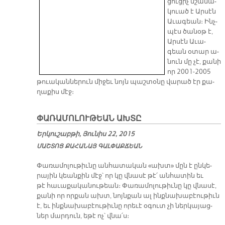
ցու­ցիչ նշա­նա­
կուած է Ար­սէն
Ա­ւա­գեան։ Ինչ­
պէս ծա­նօթ է,
Ար­սէն Ա­ւա­
գեան օ­տար ա­
նուն մը չէ, քա­նի
որ 2001-2005
թուա­կան­նե­րուն մի­ջեւ նոյն պաշ­տօ­նը վա­րած էր քա­
ղա­քիս մէջ։
ՓԱՌԱՄՈԼՈՒԹԵԱՆ ԱԽՏԸ
Երկուշաբթի, Յունիս 22, 2015
ՄԱՇ­ՏՈՑ ՔԱ­ՀԱ­ՆԱՅ ԳԱԼ­ՓԱՔ­ՃԵԱՆ
Փա­ռա­մո­լու­թիւ­նը ան­հա­տա­կան «ախտ» մըն է ըն­կե­
րա­յին կեան­քին մէջ՝ որ կը վնա­սէ թէ՛ ան­հա­տին եւ
թէ հա­ւա­քա­կա­նու­թեան։ Փա­ռա­մո­լու­թիւ­նը կը վնա­սէ,
քա­նի որ որ­քան ախտ, նոյն­քան ալ ինք­նա­խա­բէու­թիւն
է, եւ ինք­նա­խա­բէու­թիւ­նը ո­րե­ւէ օ­գուտ չի ներ­կա­յաց­
ներ մար­դուն, ե­թէ ոչ՝ վնա՛ս։