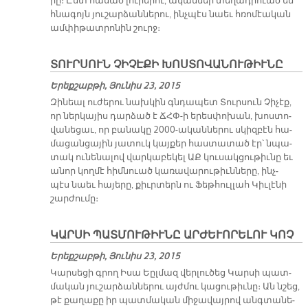
րը։ Ըստ հա­սած լու­րե­րու, ա­կան­ներ տե­ղադրուած են
հնա­գոյն յու­շար­ձան­նե­րու, ինչ­պէս նաեւ հռո­մէա­կան
ամ­փի­թատ­րո­նին շուրջ։
ՏՈՒՐՍՈՒՆ ՉԻՉԷՔԻ ԽՈՍՏՈՎԱՆՈՒԹԻՒՆԸ
Երեքշաբթի, Յունիս 23, 2015
Զի­նեալ ու­ժե­րու նախ­կին գնդա­պետ Տուր­սուն Չի­չէք,
որ ներ­կա­յիս դար­ձած է ՃՀՓ­-ի ե­րես­փո­խան, խոս­տո­
վա­նե­ցաւ, որ բա­նա­կը 2000-ա­կան­նե­րու սկիզ­բէն հա­
մա­ցան­ցա­յին յա­տուկ կայ­քեր հաս­տա­տած էր՝ նպա­
տակ ու­նե­նա­լով վար­կա­բե­կել ԱՔ կու­սակ­ցու­թիւ­նը եւ
ա­նոր կող­մէ հիմ­նուած կա­ռա­վա­րու­թիւն­նե­րը, ինչ­
պէս նաեւ հա­յե­րը, քիւր­տերն ու Ֆեթ­հուլ­լահ Կիւ­լէ­նի
շար­ժու­մը։
ԿԱՐՍԻ ՊԱՏՄՈՒԹԻՒՆԸ ԱՐԺԵՒՈՐԵԼՈՒ ԿՈՉ
Երեքշաբթի, Յունիս 23, 2015
Կար­սե­ցի գրող Ի­սա Եըլ­մազ վեր­լու­ծեց Կար­սի պատ­
մա­կան յու­շար­ձան­նե­րու այժ­մու կա­ցու­թիւ­նը։ Ան նշեց,
թէ քա­ղա­քը իր պատ­մա­կան մի­ջա­վայ­րով անգտա­նե­