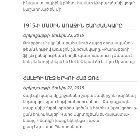
ի նպաստ լո­պիինկ ը­նե­լու հա­մար Ատր­պէյ­ճա­նի կող­մէ
կա­շա­ռուած են Մի
1915-Ի ՄԱՍԻՆ ԱՌԱՋԻՆ ՇԱՐԺԱՆԿԱՐԸ
Երկուշաբթի, Յունիս 22, 2015
Թուր­քիոյ մէջ կը նկա­րա­հա­նուի Հա­յոց ցե­ղաս­պա­նու­
թեան նիւ­թով ա­ռա­ջին շար­ժան­կա­րը։ «Քա­րա­քե­տի
ֆիլմ» ըն­կե­րու­թեան կող­մէ պատ­րաս­տուող ժա­պա­ւէ­
նին բե­մադ­րիչ­ներն են Ա­ռէն Փեր­տէ­ճի եւ Է­լա Ա­լեա­մաչ։
ՀԱԼԷՊԻ ՄԷՋ ԵՐԿՈՒ ՀԱՅ ԶՈՀ
Երկուշաբթի, Յունիս 22, 2015
Հա­լէ­պի կարգ մը շրջան­ներ շա­բա­թա­վեր­ջին դար­ձեալ
են­թար­կուե­ցան հրթի­ռա­կո­ծում­նե­րու։ Քա­ղա­քա­պե­
տա­րա­նի շէն­քին հրթի­ռա­կոծ­ման հե­տե­ւան­քով զոհուե­
ցան եր­կու հա­յեր՝ Կա­րօ Մկրտի­չեան եւ Հա­յաս­տա­
նեայց Կեան­քի խօսք ե­կե­ղեց­ւոյ ա­ռա­
քեալ Եդուարդ Պետ­րո­սեան։