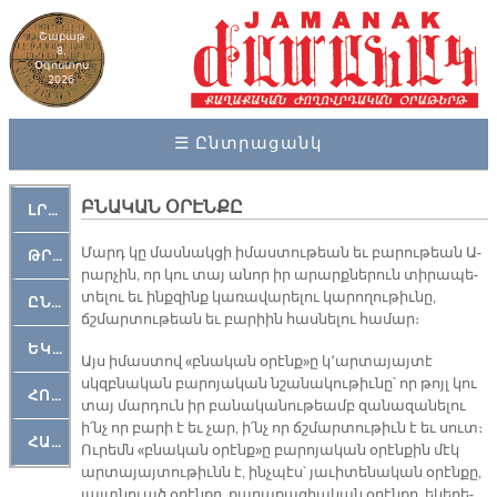
Շաբաթ
8,
Օգոստոս
2026
☰ Ընտրացանկ
ԲՆԱԿԱՆ ՕՐԷՆՔԸ
ԼՐԱՀՈՍ
Մարդ կը մաս­նակ­ցի ի­մաս­տու­թեան եւ բա­րու­թեան Ա­
ԹՐՔԱՀԱՅ ԿԵԱՆՔ
րար­չին, որ կու տայ ա­նոր իր ա­րարք­նե­րուն տի­րա­պե­
տե­լու եւ ինք­զինք կա­ռա­վա­րե­լու կա­րո­ղու­թիւ­նը,
ԸՆԿԵՐԱՄՇԱԿՈՒԹԱՅԻՆ
ճշմար­տու­թեան եւ բա­րիին հաս­նե­լու հա­մար։
ԵԿԵՂԵՑԱԿԱՆ
Այս ի­մաս­տով «բնա­կան օ­րէնք»ը կ՚ար­տա­յայ­տէ
սկզբնա­կան բա­րո­յա­կան նշա­նա­կու­թիւ­նը՝ որ թոյլ կու
ՀՈԳԵՄՏԱՒՈՐ
տայ մար­դուն իր բա­նա­կա­նու­թեամբ զա­նա­զա­նե­լու
ի՛նչ որ բա­րի է եւ չար, ի՛նչ որ ճշմար­տու­թիւն է եւ սուտ։
ՀԱՐԹԱԿ
Ու­րեմն «բնա­կան օ­րէնք»ը բա­րո­յա­կան օ­րէն­քին մէկ
ար­տա­յայ­տու­թիւնն է, ինչ­պէս՝ յա­ւի­տե­նա­կան օ­րէն­քը,
յայտ­նուած օ­րէն­քը, քա­ղա­քա­ցիա­կան օ­րէն­քը, ե­կե­ղե­