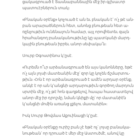
ցա­կագ­րուած է Տաս­նա­բա­նեա­յին մէջ իր գլխա­ւոր
պա­տուէր­նե­րուն տակ։
«Բնա­կան օ­րէնք» կո­չուած է ան եւ բնա­կան է՝ ո՛չ թէ ան­
բան ա­րա­րած­նե­րուն հետ, ա­նոնց բնու­թեան հետ ա­
ռըն­չու­թիւն ու­նե­նա­լուն հա­մար, այլ ո­րով­հե­տեւ զայն
հրա­հան­գող բա­նա­կա­նու­թիւ­նը կը պատ­կա­նի մարդ­
կա­յին բնու­թեան իբ­րեւ ա­նոր սե­փա­կա՛ն։
Սուրբ Օ­գոս­տի­նոս կ՚ը­սէ.
«Ու­րեմն ո՞ւր ար­ձա­նագ­րուած են այս կա­նոն­նե­րը, ե­թէ
ո՛չ այն լոյ­սի մա­տեա­նին մէջ՝ զոր կը կո­չեն ճշմար­տու­
թիւն։ Հոն է որ ար­ձա­նագ­րուած է ա­մէն ար­դար օ­րէնք,
ան­կէ է որ ան կ՚անց­նի ար­դա­րու­թիւն գոր­ծող մար­դուն
սրտին մէջ, ո՛չ թէ հոն գաղ­թե­լով, հա­պա հաս­տա­տե­լով
ա­նոր մէջ իր դրոշ­մը, նման կնի­քի մը՝ որ մա­տա­նիէն
կ՚անց­նի մո­մին ա­ռանց լքե­լու մա­տա­նին»։­
Իսկ Սուրբ Թով­մաս Ա­քուի­նա­ցի կ՚ը­սէ.
«Բնա­կան օ­րէն­քը ու­րիշ բան չէ ե­թէ ոչ՝ լոյ­սը բա­նա­կա­
նու­թեան՝ որ դրուած է մեր մէջ Աս­տուծ­մէ, ա­նով կը