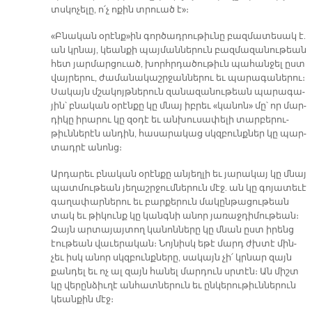
տսկո­չե­լը, ո՛չ ո­քին տրուած է»։
«Բնա­կան օ­րէնք»ին գոր­ծադ­րու­թիւ­նը բազ­մա­տե­սակ է.
ան կրնայ, կեան­քի պայ­ման­նե­րուն բազ­մա­զա­նու­թեան
հետ յար­մար­ցուած, խորհր­դա­ծու­թիւն պա­հան­ջել ըստ
վայ­րե­րու, ժա­մա­նա­կաշր­ջան­նե­րու եւ պա­րա­գա­նե­րու։
Սա­կայն մշա­կոյթ­նե­րուն զա­նա­զա­նու­թեան պա­րա­գա­
յին՝ բնա­կան օ­րէն­քը կը մնայ իբ­րեւ «կա­նոն» մը՝ որ մար­
դի­կը ի­րա­րու կը զօ­դէ եւ ան­խու­սա­փե­լի տար­բե­րու­
թիւն­նե­րէն ան­դին, հա­սա­րա­կաց սկզբունք­ներ կը պար­
տադ­րէ ա­նոնց։
Ար­դա­րեւ բնա­կան օ­րէն­քը ան­յեղ­լի եւ յա­րա­կայ կը մնայ
պատ­մու­թեան յե­ղաշր­ջում­նե­րուն մէջ. ան կը գո­յա­տե­ւէ
գա­ղա­փար­նե­րու եւ բար­քե­րուն մա­կըն­թա­ցու­թեան
տակ եւ թի­կունք կը կանգ­նի ա­նոր յա­ռաջ­դի­մու­թեան։
Զայն ար­տա­յայ­տող կա­նոն­նե­րը կը մնան ըստ ի­րենց
էու­թեան վա­ւե­րա­կան։ Նոյ­նիսկ ե­թէ մարդ ժխտէ մին­
չեւ իսկ ա­նոր սկզբունք­նե­րը, սա­կայն չի՛ կրնար զայն
քան­դել եւ ոչ ալ զայն հա­նել մար­դուն սրտէն։ Ան միշտ
կը վե­րըն­ձիւ­ղէ ան­հատ­նե­րուն եւ ըն­կե­րու­թիւն­նե­րուն
կեան­քին մէջ։