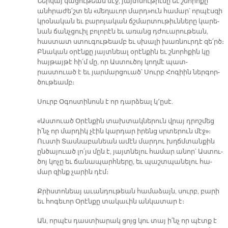
Ներ­կայ կա­ցու­թեան մէջ, յայտ­նու­թիւ­նը եւ շնորհ­քը
անհ­րա­ժե՛շտ են «մե­ղա­ւոր մարդ»ուն հա­մար՝ որ­պէս­զի
կրօ­նա­կան եւ բա­րո­յա­կան ճշմար­տու­թիւն­նե­րը կա­րե­
նան ճանչ­ցուիլ բո­լո­րէն եւ ա­ռանց դժուա­րու­թեան,
հաս­տատ ստու­գու­թեամբ եւ սխա­լի խառ­նուր­դէ զե՛րծ։
Բնա­կան օ­րէն­քը յայտ­նեալ օ­րէն­քին եւ շնորհ­քին կը
հայ­թայ­թէ հի՛մ մը, որ Աս­տու­ծոյ կող­մէ պատ­
րաստուած է եւ յար­մար­ցուած՝ Սուրբ Հո­գիին ներ­գոր­
ծու­թեամբ։
Սուրբ Օ­գոս­տի­նոսն է որ դար­ձեալ կ՚ը­սէ.
«Աս­տուած Օ­րէն­քին տախ­տակ­նե­րուն վրայ դրոշ­մեց
ի՛նչ որ մար­դիկ չէին կար­դար ի­րենց սրտե­րուն մէջ»։
Ուս­տի Տաս­նա­բա­նեան ա­մէն մար­դու խղճմտան­քին
ըն­ծա­յուած լո՛յս մըն է, յայտ­նե­լու հա­մար ա­նոր՝ Աս­տու­
ծոյ կո­չը եւ ճա­նա­պարհ­նե­րը, եւ պաշտ­պա­նե­լու հա­
մար զինք չա­րին դէմ։
Քրիս­տո­նեայ ա­ւան­դու­թեան հա­մա­ձայն, սուրբ, բա­րի
եւ հո­գե­ւոր Օ­րէն­քը տա­կա­ւին ան­կա­տար է։
Ան, որ­պէս դաս­տիա­րակ ցոյց կու տայ ի՛նչ որ պէտք է