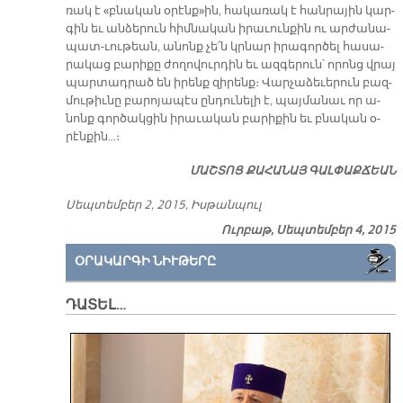
ռակ է «բնա­կան օ­րէնք»ին, հա­կա­ռակ է հան­րա­յին կար­
գին եւ ան­ձե­րուն հիմ­նա­կան ի­րա­ւուն­քին ու ար­ժա­նա­
պա­տ-ւու­թեան, ա­նոնք չե՛ն կրնար ի­րա­գոր­ծել հա­սա­
րա­կաց բա­րի­քը ժո­ղո­վուր­դին եւ ազ­գե­րուն՝ ո­րոնց վրայ
պար­տադ­րած են ի­րենք զի­րենք։ Վար­չա­ձե­ւե­րուն բազ­
մու­թիւ­նը բա­րո­յա­պէս ըն­դու­նե­լի է, պայ­մա­նաւ որ ա­
նոնք գոր­ծակ­ցին ի­րա­ւա­կան բա­րի­քին եւ բնա­կան օ­
րէն­քին…։
ՄԱՇ­ՏՈՑ ՔԱ­ՀԱ­ՆԱՅ ԳԱԼ­ՓԱՔ­ՃԵԱՆ
Սեպ­տեմ­բեր 2, 2015, Իս­թան­պուլ
Ուրբաթ, Սեպտեմբեր 4, 2015
ՕՐԱԿԱՐԳԻ ՆԻՒԹԵՐԸ
ԴԱՏԵԼ…