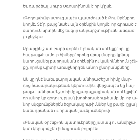
Եւ դար­ձեալ Սուրբ Օ­գոս­տի­նոսն է որ կ՚ը­սէ.
«Գո­ղու­թիւ­նը ստու­գա­պէս պատ­ժուած է Քու Օ­րէն­քիդ
կող­մէ, Տէ՛ր, բայց նաեւ այն օ­րէն­քին կող­մէ, որ գրուած է
մար­դուն սրտին մէջ եւ զոր ան­բարշ­տու­թիւնն ան­գամ
չի ջնջեր»։­
Ա­րար­չին շատ բա­րի գործն է բնա­կան օ­րէն­քը՝ որ կը
հայ­թայ­թէ ա­մուր հի­մե­րը՝ ո­րոնց վրայ մար­դը կրնայ
կա­ռու­ցա­նել բա­րո­յա­կան օ­րէն­քին ու կա­նոն­նե­րուն շէն­
քը, ո­րոնք պի­տի ա­ռաջ­նոր­դեն ա­նոր ընտ­րանք­նե­րը։
Ան կը դնէ նաեւ բա­րո­յա­կան անհ­րա­ժեշտ հի­մը մար­
դոց հա­սա­րա­կու­թեան կեր­տու­մին, վեր­ջա­պէս կը հայ­
թայ­թէ անհ­րա­ժեշտ հի­մը «քա­ղա­քա­ցիա­կան օ­րէնք»ին՝
որ ա­նոր կը զօ­դուի, ըլ­լա՛յ խորհր­դա­ծու­թեամբ մը, որ ա­
նոր սկզբունք­նե­րէն եզ­րա­կա­ցու­թիւն­ներ կը քա­ղէ, ըլ­լա՛յ
նաեւ դրա­կան ու ի­րա­կան յա­ւե­լում­նե­րով։
«Բնա­կան օ­րէնք»ին պա­տուէր­նե­րը յստակ ու ան­մի­ջա­
կան կեր­պով չեն ի­մա­ցուած բո­լո­րէն։