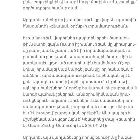
ը­նել, բայց ինք­նին չի տար Սուրբ Հո­գիին ու­ժը, շնորհ­քը՝
գոր­ծադ­րե­լու հա­մար զայն…։
Ար­դա­րեւ ա­նոնք որ իշ­խա­նու­թիւն կը վա­րեն, պար­տին
հնա­զան­դի՛լ «բնա­կան օ­րէնք»ի տրա­մադ­րու­թեան։
Իշ­խա­նու­թիւն վա­րող­ներ պար­տին իբ­րեւ ծա­ռա­յու­
թիւն վա­րել զայն։ Ուս­տի իշ­խա­նու­թեան մը կի­րար­կու­
մը բա­րո­յա­պէս չա­փուած է իր տրա­մա­բա­նա­կան ու
բա­նա­կան բնու­թեան եւ աս­տուա­ծա­յին ծա­գու­մին եւ
յատ­կա­պէս կո­չուած ա­ռար­կա­յին հա­մե­մատ։ Ո՛չ ոք
կրնայ հրա­մա­յել կամ կար­գել բան մը՝ որ հա­կա­ռակ է
ան­ձե­րու ար­ժա­նա­պա­տուու­թեան եւ բնա­կան օ­րէն­
քին։ Այ­լա­պէս մարդ ի խղճէ պար­տա­ւո՛ր է չհե­տե­ւիլ
այն հրա­հանգ­նե­րուն՝ ո­րոնք հա­կա­ռակ են բա­րո­յա­կան
կար­գի պա­հանջք­նե­րուն, ան­ձե­րու հիմ­նա­կան ի­րա­
ւունք­նե­րուն, ա­զա­տու­թիւն­նե­րուն եւ մա­նա­ւանդ ար­
ժա­նա­պա­տուու­թեան, բա­րո­յա­կան ու­սու­ցում­նե­րուն
եւ մէկ խօս­քով՝ բա­րո­յա­կան օ­րէն­քի՛ն։ Ա­նայ­լայ­լե­լի եւ
մշտնջե­նա­կան սկզբունքն է՝ Կե­սա­րի­նը տալ Կե­սա­րին
եւ Աս­տու­ծու­նը՝ Աս­տու­ծոյ (ՄԱՏԹ. ԻԲ 21)։
Ար­դա­րեւ այն վար­չա­ձե­ւե­րը ո­րոնց բնու­թիւ­նը հա­կա­