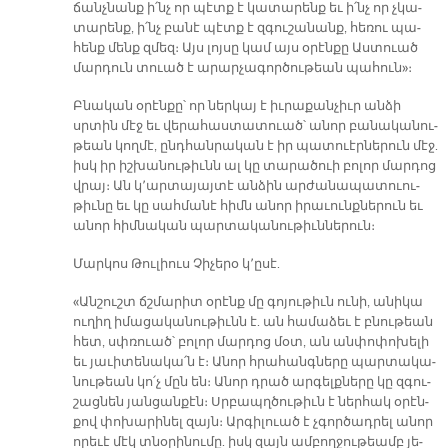
ճանչ­նանք ի՛նչ որ պէտք է կա­տա­րենք եւ ի՛նչ որ չկա­
տա­րենք, ի՛նչ բա­նէ պէտք է զգու­շա­նանք, հե­ռու պա­
հենք մենք զմեզ։ Այս լոյ­սը կամ այս օ­րէն­քը Աս­տուած
մար­դուն տուած է ա­րար­չա­գոր­ծու­թեան պա­հուն»։
Բ­նա­կան օ­րէն­քը՝ որ ներ­կայ է իւ­րա­քան­չիւր ան­ձի
սրտին մէջ եւ վե­րա­հաս­տա­տուած՝ ա­նոր բա­նա­կա­նու­
թեան կող­մէ, ընդ­հան­րա­կան է իր պա­տուէր­նե­րուն մէջ.
իսկ իր իշ­խա­նու­թիւնն ալ կը տա­րա­ծուի բո­լոր մար­դոց
վրայ։ Ան կ՚ար­տա­յայ­տէ ան­ձին ար­ժա­նա­պա­տուու­
թիւ­նը եւ կը սահ­մա­նէ հիմն ա­նոր ի­րա­ւունք­նե­րուն եւ
ա­նոր հիմ­նա­կան պար­տա­կա­նու­թիւն­նե­րուն։
Մար­կոս Թու­լիուս Չի­չե­րօ կ՚ը­սէ.
«Ան­շուշտ ճշմա­րիտ օ­րէնք մը գո­յու­թիւն ու­նի, ա­նի­կա
ու­ղիղ ի­մա­ցա­կա­նու­թիւնն է. ան հա­մա­ձեւ է բնու­թեան
հետ, սփռուած՝ բո­լոր մար­դոց մօտ, ան ան­փո­փո­խե­լի
եւ յա­ւի­տե­նա­կա՛ն է։ Ա­նոր հրա­հանգ­նե­րը պար­տա­կա­
նու­թեան կո՛չ մըն են։ Ա­նոր դրած արգելք­նե­րը կը զգու­
շաց­նեն յան­ցան­քէն։ Սրբապղծու­թիւն է ներ­հակ օ­րէն­
քով փո­խա­րի­նել զայն։ Ար­գի­լուած է չգոր­ծադ­րել ա­նոր
ո­րե­ւէ մէկ տնօ­րի­նու­մը. իսկ զայն ամ­բող­ջու­թեամբ յե­