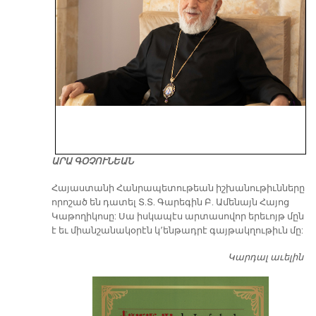
ԱՐԱ ԳՕՉՈՒՆԵԱՆ
​Հայաստանի Հանրապետութեան իշխանութիւնները
որոշած են դատել Տ.Տ. Գարեգին Բ. Ամենայն Հայոց
Կաթողիկոսը: Սա իսկապէս արտասովոր երեւոյթ մըն
է եւ միանշանակօրէն կ՚ենթադրէ գայթակղութիւն մը:
Կարդալ աւելին
Դ