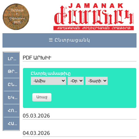
Ուրբաթ
7,
Օգոստոս
2026
☰ Ընտրացանկ
PDF ԱՐԽԻՒ
ԼՐԱՀՈՍ
ԹՐՔԱՀԱՅ ԿԵԱՆՔ
Ընտրել ամսաթիւը
Ամիս
Օր
Տարի
ԸՆԿԵՐԱՄՇԱԿՈՒԹԱՅԻՆ
ԵԿԵՂԵՑԱԿԱՆ
ՀՈԳԵՄՏԱՒՈՐ
05.03.2026
ՀԱՐԹԱԿ
04.03.2026