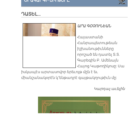
ՕՐԱԿԱՐԳԻ ՆԻՒԹԵՐԸ
ԴԱՏԵԼ…
ԱՐԱ ԳՕՉՈՒՆԵԱՆ
​Հայաստանի
Հանրապետութեան
իշխանութիւնները
որոշած են դատել Տ.Տ.
Գարեգին Բ. Ամենայն
Հայոց Կաթողիկոսը: Սա
իսկապէս արտասովոր երեւոյթ մըն է եւ
միանշանակօրէն կ՚ենթադրէ գայթակղութիւն մը:
Կարդալ աւելին
Դ